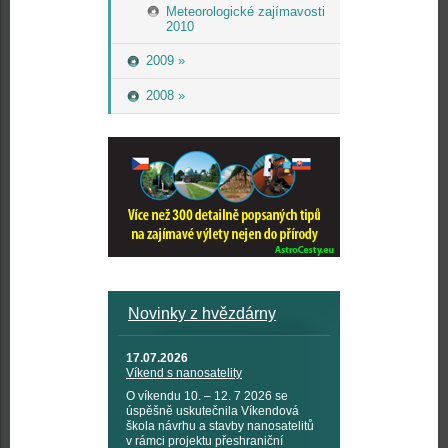
Meteorologické zajímavosti
2010
2009 »
2008 »
Novinky z hvězdárny
17.07.2026
Víkend s nanosatelity
O víkendu 10. – 12. 7 2026 se
úspěšně uskutečnila Víkendová
škola návrhu a stavby nanosatelitů
v rámci projektu přeshraniční