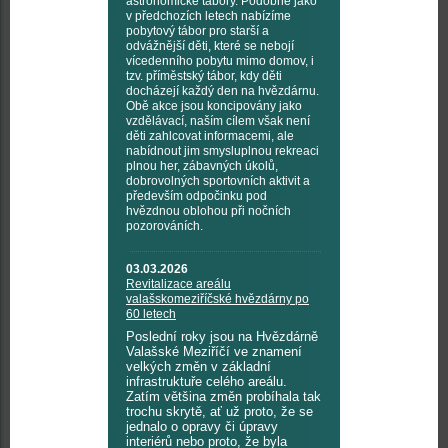
astronomické tábory. Podobně jako
v předchozích letech nabízíme
pobytový tábor pro starší a
odvážnější děti, které se nebojí
vícedenního pobytu mimo domov, i
tzv. příměstský tábor, kdy děti
docházejí každý den na hvězdárnu.
Obě akce jsou koncipovány jako
vzdělávací, naším cílem však není
děti zahlcovat informacemi, ale
nabídnout jim smysluplnou rekreaci
plnou her, zábavných úkolů,
dobrovolných sportovních aktivit a
především odpočinku pod
hvězdnou oblohou při nočních
pozorováních.
03.03.2026
Revitalizace areálu
valašskomeziříčské hvězdárny po
60 letech
Poslední roky jsou na Hvězdárně
Valašské Meziříčí ve znamení
velkých změn v základní
infrastruktuře celého areálu.
Zatím většina změn probíhala tak
trochu skrytě, ať už proto, že se
jednalo o opravy či úpravy
interiérů nebo proto, že byla