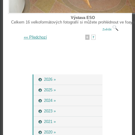
Výstava ESO
Celkem 16 velkoformátových fotografií si můžete prohlédnout ve foaye
Zvětšit
«« Předchozí
6
7
2026 »
2025 »
2024 »
2023 »
2021 »
2020 »