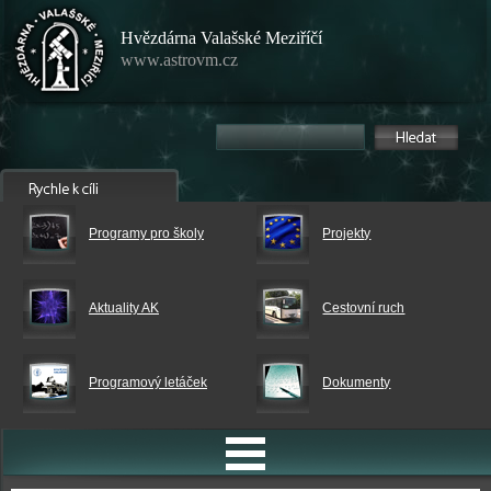
Hvězdárna Valašské Meziříčí
www.astrovm.cz
Programy pro školy
Projekty
Aktuality AK
Cestovní ruch
Programový letáček
Dokumenty