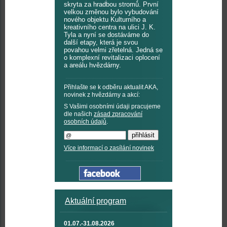
skryta za hradbou stromů. První
velkou změnou bylo vybudování
nového objektu Kulturního a
kreativního centra na ulici J. K.
Tyla a nyní se dostáváme do
další etapy, která je svou
povahou velmi zřetelná. Jedná se
o komplexní revitalizaci oplocení
a areálu hvězdárny.
Přihlašte se k odběru aktualit AKA,
novinek z hvězdárny a akcí:
S Vašimi osobními údaji pracujeme
dle našich
zásad zpracování
osobních údajů
.
Více informací o zasílání novinek
Aktuální program
01.07.-31.08.2026