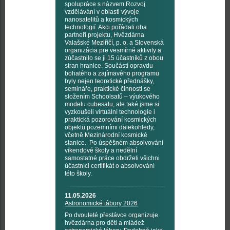
spolupráce s názvem Rozvoj
vzdělávání v oblasti vývoje
nanosatelitů a kosmických
technologií. Akci pořádali oba
partneři projektu, Hvězdárna
Valašské Meziříčí, p. o. a Slovenská
organizácia pre vesmírné aktivity a
zúčastnilo se ji 15 účastníků z obou
stran hranice. Součástí opravdu
bohatého a zajímavého programu
byly nejen teoretické přednášky,
semináře, praktické činnosti se
složením Schoolsatů – výukového
modelu cubesatu, ale také jsme si
vyzkoušeli virtuální technologie i
praktická pozorování kosmických
objektů pozemními dalekohledy,
včetně Mezinárodní kosmické
stanice. Po úspěšném absolvování
víkendové školy a nedělní
samostatné práce obdrželi všichni
účastníci certifikát o absolvování
této školy.
11.05.2026
Astronomické tábory 2026
Po dvouleté přestávce organizuje
hvězdárna pro děti a mládež