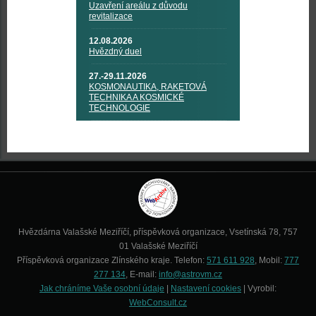
Uzavření areálu z důvodu
revitalizace
12.08.2026
Hvězdný duel
27.-29.11.2026
KOSMONAUTIKA, RAKETOVÁ
TECHNIKA A KOSMICKÉ
TECHNOLOGIE
Hvězdárna Valašské Meziříčí, příspěvková organizace, Vsetínská 78, 757
01 Valašské Meziříčí
Příspěvková organizace Zlínského kraje. Telefon:
571 611 928
, Mobil:
777
277 134
, E-mail:
info@astrovm.cz
Jak chráníme Vaše osobní údaje
|
Nastavení cookies
| Vyrobil:
WebConsult.cz