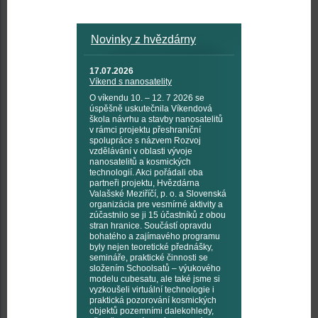
Novinky z hvězdárny
17.07.2026
Víkend s nanosatelity
O víkendu 10. – 12. 7 2026 se
úspěšně uskutečnila Víkendová
škola návrhu a stavby nanosatelitů
v rámci projektu přeshraniční
spolupráce s názvem Rozvoj
vzdělávání v oblasti vývoje
nanosatelitů a kosmických
technologií. Akci pořádali oba
partneři projektu, Hvězdárna
Valašské Meziříčí, p. o. a Slovenská
organizácia pre vesmírné aktivity a
zúčastnilo se ji 15 účastníků z obou
stran hranice. Součástí opravdu
bohatého a zajímavého programu
byly nejen teoretické přednášky,
semináře, praktické činnosti se
složením Schoolsatů – výukového
modelu cubesatu, ale také jsme si
vyzkoušeli virtuální technologie i
praktická pozorování kosmických
objektů pozemními dalekohledy,