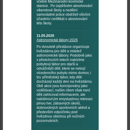
včetně Mezinárodní kosmické
stanice. Po úspěšném absolvování
víkendové školy a nedělní
samostatné práce obdrželi všichni
účastníci certifikát o absolvování
této školy.
11.05.2026
Astronomické tábory 2026
Po dvouleté přestávce organizuje
hvězdárna pro děti a mládež
astronomické tábory. Podobně jako
v předchozích letech nabízíme
pobytový tábor pro starší a
odvážnější děti, které se nebojí
vícedenního pobytu mimo domov, i
tzv. příměstský tábor, kdy děti
docházejí každý den na hvězdárnu.
Obě akce jsou koncipovány jako
vzdělávací, naším cílem však není
děti zahlcovat informacemi, ale
nabídnout jim smysluplnou rekreaci
plnou her, zábavných úkolů,
dobrovolných sportovních aktivit a
především odpočinku pod
hvězdnou oblohou při nočních
pozorováních.