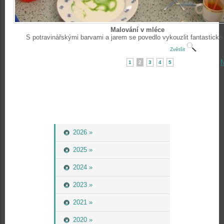
Malování v mléce
S potravinářskými barvami a jarem se povedlo vykouzlit fantastické
Zvětšit
N
1
2
3
4
5
2026 »
2025 »
2024 »
2023 »
2021 »
2020 »