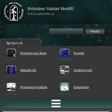
Hvězdárna Valašské Meziříčí
www.astrovm.cz
Programy pro školy
Projekty
Aktuality AK
Cestovní ruch
Programový letáček
Dokumenty