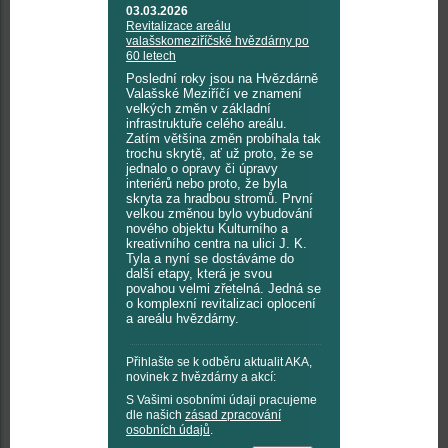
03.03.2026
Revitalizace areálu
valašskomeziříčské hvězdárny po
60 letech
Poslední roky jsou na Hvězdárně
Valašské Meziříčí ve znamení
velkých změn v základní
infrastruktuře celého areálu.
Zatím většina změn probíhala tak
trochu skrytě, ať už proto, že se
jednalo o opravy či úpravy
interiérů nebo proto, že byla
skryta za hradbou stromů. První
velkou změnou bylo vybudování
nového objektu Kulturního a
kreativního centra na ulici J. K.
Tyla a nyní se dostáváme do
další etapy, která je svou
povahou velmi zřetelná. Jedná se
o komplexní revitalizaci oplocení
a areálu hvězdárny.
Přihlašte se k odběru aktualit AKA,
novinek z hvězdárny a akcí:
S Vašimi osobními údaji pracujeme
dle našich
zásad zpracování
osobních údajů
.