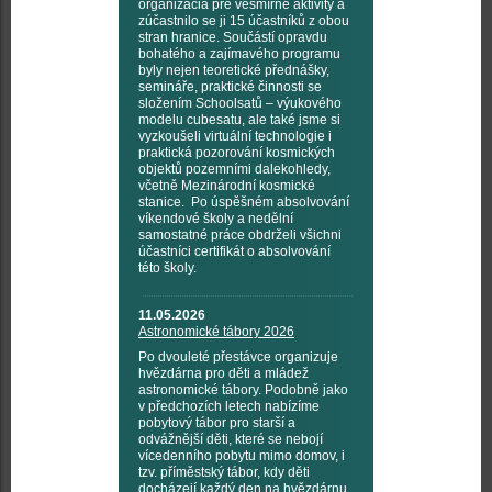
organizácia pre vesmírné aktivity a
zúčastnilo se ji 15 účastníků z obou
stran hranice. Součástí opravdu
bohatého a zajímavého programu
byly nejen teoretické přednášky,
semináře, praktické činnosti se
složením Schoolsatů – výukového
modelu cubesatu, ale také jsme si
vyzkoušeli virtuální technologie i
praktická pozorování kosmických
objektů pozemními dalekohledy,
včetně Mezinárodní kosmické
stanice. Po úspěšném absolvování
víkendové školy a nedělní
samostatné práce obdrželi všichni
účastníci certifikát o absolvování
této školy.
11.05.2026
Astronomické tábory 2026
Po dvouleté přestávce organizuje
hvězdárna pro děti a mládež
astronomické tábory. Podobně jako
v předchozích letech nabízíme
pobytový tábor pro starší a
odvážnější děti, které se nebojí
vícedenního pobytu mimo domov, i
tzv. příměstský tábor, kdy děti
docházejí každý den na hvězdárnu.