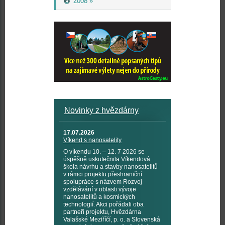
2008 »
Novinky z hvězdárny
17.07.2026
Víkend s nanosatelity
O víkendu 10. – 12. 7 2026 se
úspěšně uskutečnila Víkendová
škola návrhu a stavby nanosatelitů
v rámci projektu přeshraniční
spolupráce s názvem Rozvoj
vzdělávání v oblasti vývoje
nanosatelitů a kosmických
technologií. Akci pořádali oba
partneři projektu, Hvězdárna
Valašské Meziříčí, p. o. a Slovenská