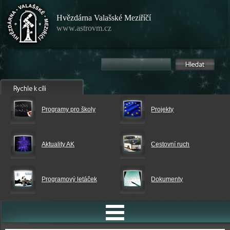
Hvězdárna Valašské Meziříčí
www.astrovm.cz
Programy pro školy
Projekty
Aktuality AK
Cestovní ruch
Programový letáček
Dokumenty