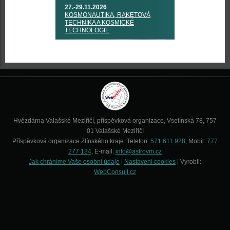
27.-29.11.2026
KOSMONAUTIKA, RAKETOVÁ
TECHNIKA A KOSMICKÉ
TECHNOLOGIE
Hvězdárna Valašské Meziříčí, příspěvková organizace, Vsetínská 78, 757
01 Valašské Meziříčí
Příspěvková organizace Zlínského kraje. Telefon:
571 611 928
, Mobil:
777
277 134
, E-mail:
info@astrovm.cz
Jak chráníme Vaše osobní údaje
|
Nastavení cookies
| Vyrobil:
WebConsult.cz