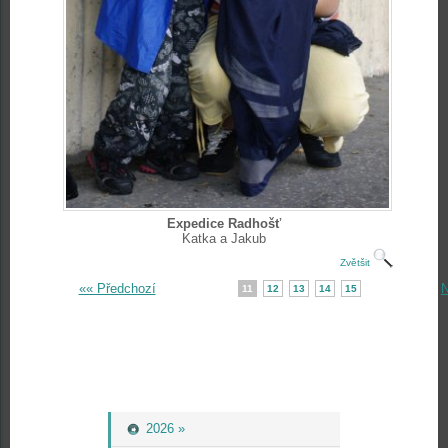
Expedice Radhošť
Katka a Jakub
Zvětšit
«« Předchozí
N
11
12
13
14
15
2026 »