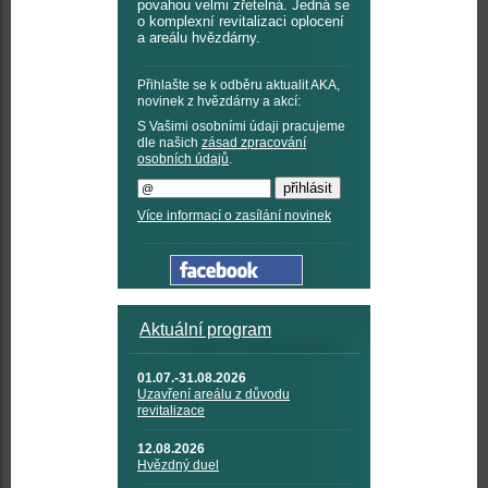
povahou velmi zřetelná. Jedná se
o komplexní revitalizaci oplocení
a areálu hvězdárny.
Přihlašte se k odběru aktualit AKA,
novinek z hvězdárny a akcí:
S Vašimi osobními údaji pracujeme
dle našich
zásad zpracování
osobních údajů
.
Více informací o zasílání novinek
Aktuální program
01.07.-31.08.2026
Uzavření areálu z důvodu
revitalizace
12.08.2026
Hvězdný duel