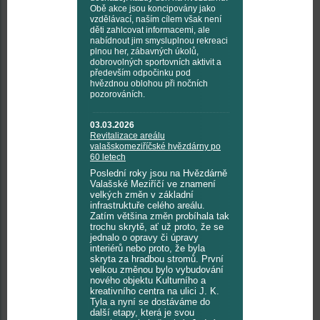
Obě akce jsou koncipovány jako
vzdělávací, naším cílem však není
děti zahlcovat informacemi, ale
nabídnout jim smysluplnou rekreaci
plnou her, zábavných úkolů,
dobrovolných sportovních aktivit a
především odpočinku pod
hvězdnou oblohou při nočních
pozorováních.
03.03.2026
Revitalizace areálu
valašskomeziříčské hvězdárny po
60 letech
Poslední roky jsou na Hvězdárně
Valašské Meziříčí ve znamení
velkých změn v základní
infrastruktuře celého areálu.
Zatím většina změn probíhala tak
trochu skrytě, ať už proto, že se
jednalo o opravy či úpravy
interiérů nebo proto, že byla
skryta za hradbou stromů. První
velkou změnou bylo vybudování
nového objektu Kulturního a
kreativního centra na ulici J. K.
Tyla a nyní se dostáváme do
další etapy, která je svou