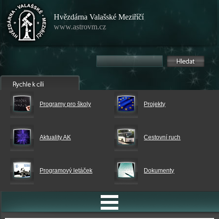
Hvězdárna Valašské Meziříčí
www.astrovm.cz
Programy pro školy
Projekty
Aktuality AK
Cestovní ruch
Programový letáček
Dokumenty