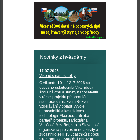
Novinky z hvězdárny
17.07.2026
Víkend s nanosatelity
O víkendu 10. – 12. 7 2026 se
úspěšně uskutečnila Víkendová
škola návrhu a stavby nanosatelitů
v rámci projektu přeshraniční
spolupráce s názvem Rozvoj
vzdělávání v oblasti vývoje
nanosatelitů a kosmických
technologií. Akci pořádali oba
partneři projektu, Hvězdárna
Valašské Meziříčí, p. o. a Slovenská
organizácia pre vesmírné aktivity a
zúčastnilo se ji 15 účastníků z obou
stran hranice. Součástí opravdu