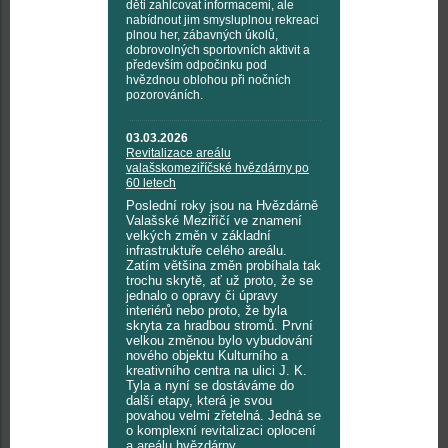
děti zahlcovat informacemi, ale
nabídnout jim smysluplnou rekreaci
plnou her, zábavných úkolů,
dobrovolných sportovních aktivit a
především odpočinku pod
hvězdnou oblohou při nočních
pozorováních.
03.03.2026
Revitalizace areálu
valašskomeziříčské hvězdárny po
60 letech
Poslední roky jsou na Hvězdárně
Valašské Meziříčí ve znamení
velkých změn v základní
infrastruktuře celého areálu.
Zatím většina změn probíhala tak
trochu skrytě, ať už proto, že se
jednalo o opravy či úpravy
interiérů nebo proto, že byla
skryta za hradbou stromů. První
velkou změnou bylo vybudování
nového objektu Kulturního a
kreativního centra na ulici J. K.
Tyla a nyní se dostáváme do
další etapy, která je svou
povahou velmi zřetelná. Jedná se
o komplexní revitalizaci oplocení
a areálu hvězdárny.