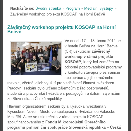
Nacházíte se:
Úvodní stránka
»
Program
»
Mediální výstupy
»
Závěrečný workshop projektu KOSOAP na Horní Bečvě
Závěrečný workshop projektu KOSOAP na Horní
Bečvě
Ve dnech 17. - 18. února 2012 se
v hotelu Bečva na Horní Bečvě
(ČR) uskutečnil
závěrečný
workshop v rámci projektu
KOSOAP
, který byl zaměřen na
odborné pozorovatelské programy
v kontextu stávající přeshraniční
spolupráce a jejího možného
rozvoje, včetně jejich využití pro vzdělávací činnost hvězdáren.
Pracovní setkání bylo určeno zájemcům z řad pozorovatelů,
studentů a pracovníků hvězdáren, pedagogům a dalším zájemcům
ze Slovenska a České republiky.
Hlavním organizátorem setkání byla Kysucká hvězdárna v
Kysuckom Novom Meste ve spolupráci s Hvězdárnou Valašské
Meziříčí. Akce se uskutečnila v rámci projektu KOSOAP
spolufinancovaného z
Fondu Mikroprojektů Operačního
programu příhraniční spolupráce Slovenská republika – Česká