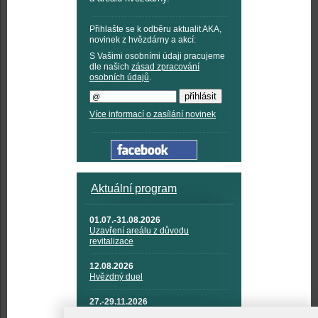
Přihlašte se k odběru aktualit AKA,
novinek z hvězdárny a akcí:
S Vašimi osobními údaji pracujeme
dle našich
zásad zpracování
osobních údajů
.
Více informací o zasílání novinek
Aktuální program
01.07.-31.08.2026
Uzavření areálu z důvodu
revitalizace
12.08.2026
Hvězdný duel
27.-29.11.2026
KOSMONAUTIKA, RAKETOVÁ