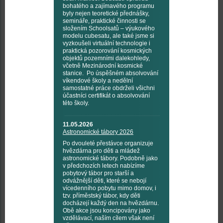
bohatého a zajímavého programu
byly nejen teoretické přednášky,
semináře, praktické činnosti se
složením Schoolsatů – výukového
modelu cubesatu, ale také jsme si
vyzkoušeli virtuální technologie i
praktická pozorování kosmických
objektů pozemními dalekohledy,
včetně Mezinárodní kosmické
stanice. Po úspěšném absolvování
víkendové školy a nedělní
samostatné práce obdrželi všichni
účastníci certifikát o absolvování
této školy.
11.05.2026
Astronomické tábory 2026
Po dvouleté přestávce organizuje
hvězdárna pro děti a mládež
astronomické tábory. Podobně jako
v předchozích letech nabízíme
pobytový tábor pro starší a
odvážnější děti, které se nebojí
vícedenního pobytu mimo domov, i
tzv. příměstský tábor, kdy děti
docházejí každý den na hvězdárnu.
Obě akce jsou koncipovány jako
vzdělávací, naším cílem však není