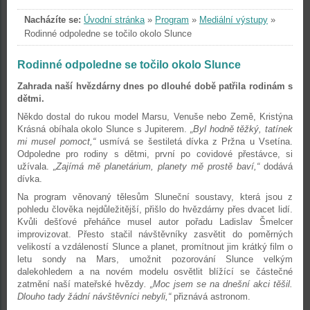
Nacházíte se:
Úvodní stránka
»
Program
»
Mediální výstupy
»
Rodinné odpoledne se točilo okolo Slunce
Rodinné odpoledne se točilo okolo Slunce
Zahrada naší hvězdárny dnes po dlouhé době patřila rodinám s
dětmi.
Někdo dostal do rukou model Marsu, Venuše nebo Země, Kristýna
Krásná obíhala okolo Slunce s Jupiterem.
„Byl hodně těžký, tatínek
mi musel pomoct,“
usmívá se šestiletá dívka z Pržna u Vsetína.
Odpoledne pro rodiny s dětmi, první po covidové přestávce, si
užívala.
„Zajímá mě planetárium, planety mě prostě baví,“
dodává
dívka.
Na program věnovaný tělesům Sluneční soustavy, která jsou z
pohledu člověka nejdůležitější, přišlo do hvězdárny přes dvacet lidí.
Kvůli dešťové přeháňce musel autor pořadu Ladislav Šmelcer
improvizovat. Přesto stačil návštěvníky zasvětit do poměrných
velikostí a vzdáleností Slunce a planet, promítnout jim krátký film o
letu sondy na Mars, umožnit pozorování Slunce velkým
dalekohledem a na novém modelu osvětlit blížící se částečné
zatmění naší mateřské hvězdy
. „Moc jsem se na dnešní akci těšil.
Dlouho tady žádní návštěvníci nebyli,“
přiznává astronom.