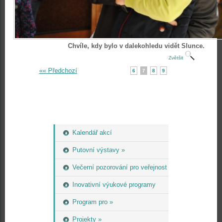
Chvíle, kdy bylo v dalekohledu vidět Slunce.
Zvětšit
«« Předchozí
6
7
8
9
Kalendář akcí
Putovní výstavy »
Večerní pozorování pro veřejnost
Inovativní výukové programy
Program pro »
Projekty »