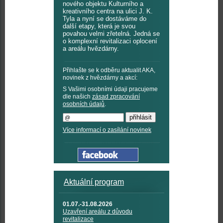
nového objektu Kulturního a
kreativního centra na ulici J. K.
Tyla a nyní se dostáváme do
další etapy, která je svou
povahou velmi zřetelná. Jedná se
o komplexní revitalizaci oplocení
a areálu hvězdárny.
Přihlašte se k odběru aktualit AKA,
novinek z hvězdárny a akcí:
S Vašimi osobními údaji pracujeme
dle našich
zásad zpracování
osobních údajů
.
Více informací o zasílání novinek
Aktuální program
01.07.-31.08.2026
Uzavření areálu z důvodu
revitalizace