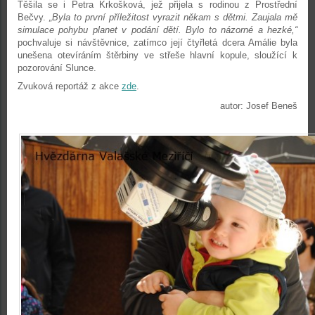
Těšila se i Petra Krkošková, jež přijela s rodinou z Prostřední
Bečvy.
„Byla to první příležitost vyrazit někam s dětmi. Zaujala mě
simulace pohybu planet v podání dětí. Bylo to názorné a hezké,“
pochvaluje si návštěvnice, zatímco její čtyřletá dcera Amálie byla
unešena otevíráním štěrbiny ve střeše hlavní kopule, sloužící k
pozorování Slunce.
Zvuková reportáž z akce
zde
.
autor: Josef Beneš