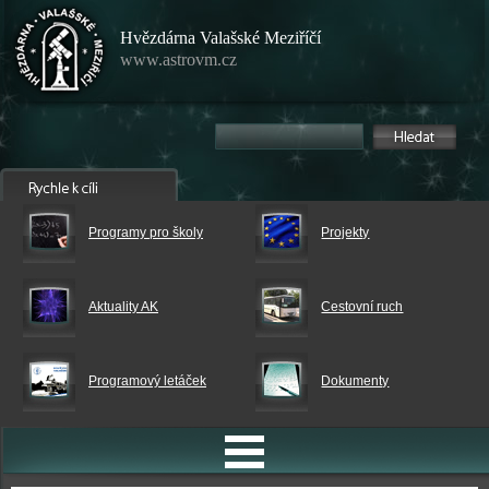
Hvězdárna Valašské Meziříčí
www.astrovm.cz
Programy pro školy
Projekty
Aktuality AK
Cestovní ruch
Programový letáček
Dokumenty