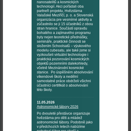
nanosatelitů a kosmických
technologií. Akci pořádali oba
partneři projektu, Hvězdárna
Valašské Meziříčí, p. o. a Slovenská
organizácia pre vesmírné aktivity a
zúčastnilo se ji 15 účastníků z obou
stran hranice. Součástí opravdu
bohatého a zajímavého programu
byly nejen teoretické přednášky,
semináře, praktické činnosti se
složením Schoolsatů – výukového
modelu cubesatu, ale také jsme si
vyzkoušeli virtuální technologie i
praktická pozorování kosmických
objektů pozemními dalekohledy,
včetně Mezinárodní kosmické
stanice. Po úspěšném absolvování
víkendové školy a nedělní
samostatné práce obdrželi všichni
účastníci certifikát o absolvování
této školy.
11.05.2026
Astronomické tábory 2026
Po dvouleté přestávce organizuje
hvězdárna pro děti a mládež
astronomické tábory. Podobně jako
v předchozích letech nabízíme