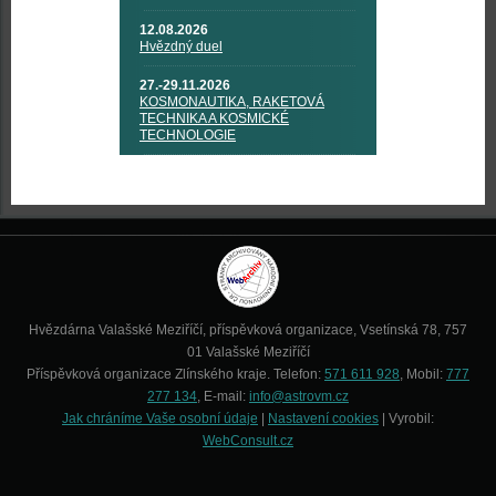
12.08.2026
Hvězdný duel
27.-29.11.2026
KOSMONAUTIKA, RAKETOVÁ
TECHNIKA A KOSMICKÉ
TECHNOLOGIE
Hvězdárna Valašské Meziříčí, příspěvková organizace, Vsetínská 78, 757
01 Valašské Meziříčí
Příspěvková organizace Zlínského kraje. Telefon:
571 611 928
, Mobil:
777
277 134
, E-mail:
info@astrovm.cz
Jak chráníme Vaše osobní údaje
|
Nastavení cookies
| Vyrobil:
WebConsult.cz