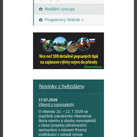
Mediální výstupy
Programový letáček »
Novinky z hvězdárny
17.07.2026
Víkend s nanosatelity
O víkendu 10. – 12. 7 2026 se
úspěšně uskutečnila Víkendová
škola návrhu a stavby nanosatelitů
v rámci projektu přeshraniční
spolupráce s názvem Rozvoj
vzdělávání v oblasti vývoje