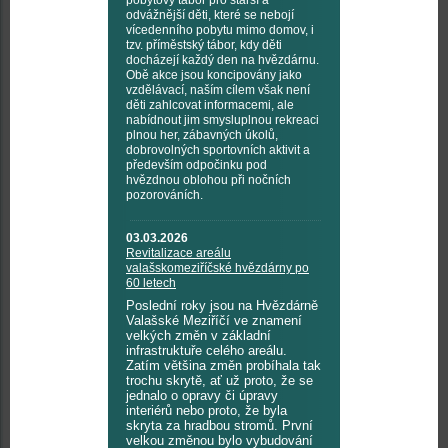
pobytový tábor pro starší a
odvážnější děti, které se nebojí
vícedenního pobytu mimo domov, i
tzv. příměstský tábor, kdy děti
docházejí každý den na hvězdárnu.
Obě akce jsou koncipovány jako
vzdělávací, naším cílem však není
děti zahlcovat informacemi, ale
nabídnout jim smysluplnou rekreaci
plnou her, zábavných úkolů,
dobrovolných sportovních aktivit a
především odpočinku pod
hvězdnou oblohou při nočních
pozorováních.
03.03.2026
Revitalizace areálu
valašskomeziříčské hvězdárny po
60 letech
Poslední roky jsou na Hvězdárně
Valašské Meziříčí ve znamení
velkých změn v základní
infrastruktuře celého areálu.
Zatím většina změn probíhala tak
trochu skrytě, ať už proto, že se
jednalo o opravy či úpravy
interiérů nebo proto, že byla
skryta za hradbou stromů. První
velkou změnou bylo vybudování