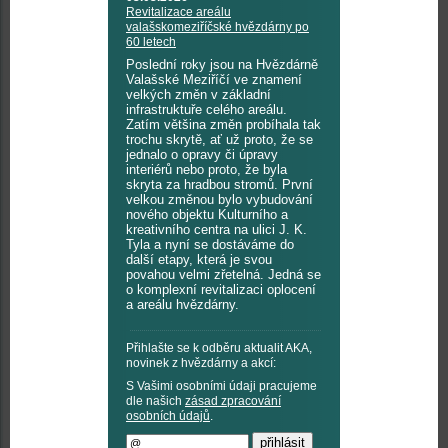
Revitalizace areálu
valašskomeziříčské hvězdárny po
60 letech
Poslední roky jsou na Hvězdárně
Valašské Meziříčí ve znamení
velkých změn v základní
infrastruktuře celého areálu.
Zatím většina změn probíhala tak
trochu skrytě, ať už proto, že se
jednalo o opravy či úpravy
interiérů nebo proto, že byla
skryta za hradbou stromů. První
velkou změnou bylo vybudování
nového objektu Kulturního a
kreativního centra na ulici J. K.
Tyla a nyní se dostáváme do
další etapy, která je svou
povahou velmi zřetelná. Jedná se
o komplexní revitalizaci oplocení
a areálu hvězdárny.
Přihlašte se k odběru aktualit AKA,
novinek z hvězdárny a akcí:
S Vašimi osobními údaji pracujeme
dle našich
zásad zpracování
osobních údajů
.