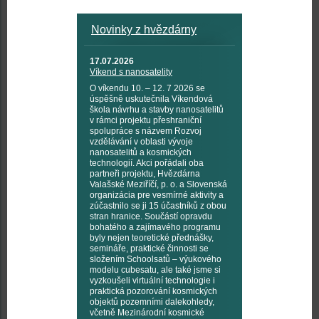
Novinky z hvězdárny
17.07.2026
Víkend s nanosatelity
O víkendu 10. – 12. 7 2026 se
úspěšně uskutečnila Víkendová
škola návrhu a stavby nanosatelitů
v rámci projektu přeshraniční
spolupráce s názvem Rozvoj
vzdělávání v oblasti vývoje
nanosatelitů a kosmických
technologií. Akci pořádali oba
partneři projektu, Hvězdárna
Valašské Meziříčí, p. o. a Slovenská
organizácia pre vesmírné aktivity a
zúčastnilo se ji 15 účastníků z obou
stran hranice. Součástí opravdu
bohatého a zajímavého programu
byly nejen teoretické přednášky,
semináře, praktické činnosti se
složením Schoolsatů – výukového
modelu cubesatu, ale také jsme si
vyzkoušeli virtuální technologie i
praktická pozorování kosmických
objektů pozemními dalekohledy,
včetně Mezinárodní kosmické