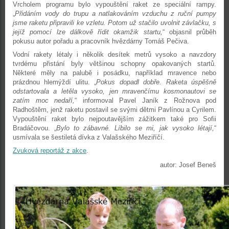
Vrcholem programu bylo vypouštění raket ze speciální rampy.
„
Přidáním vody do trupu a natlakováním vzduchu z ruční pumpy
jsme raketu připravili ke vzletu. Potom už stačilo uvolnit závlačku, s
jejíž pomocí lze dálkově řídit okamžik startu,
“ objasnil průběh
pokusu autor pořadu a pracovník hvězdárny Tomáš Pečiva.
Vodní rakety létaly i několik desítek metrů vysoko a navzdory
tvrdému přistání byly většinou schopny opakovaných startů.
Některé měly na palubě i posádku, například mravence nebo
prázdnou hlemýždí ulitu. „
Pokus dopadl dobře. Raketa úspěšně
odstartovala a letěla vysoko, jen mravenčímu kosmonautovi se
zatím moc nedaří,
“ informoval Pavel Janík z Rožnova pod
Radhoštěm, jenž raketu postavil se svými dětmi Pavlínou a Cyrilem.
Vypouštění raket bylo nejpoutavějším zážitkem také pro Sofii
Bradáčovou. „
Bylo to zábavné. Líbilo se mi, jak vysoko létají,
“
usmívala se šestiletá dívka z Valašského Meziříčí.
Zvuková reportáž z akce
.
autor: Josef Beneš