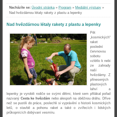
Nacházíte se:
Úvodní stránka
»
Program
»
Mediální výstupy
»
Nad hvězdárnou létaly rakety z plastu a lepenky
Nad hvězdárnou létaly rakety z plastu a lepenky
Pět
„kosmických“
raket
poslední
červnovou
sobotu
vzlétlo k nebi
ze zahrady
naší
hvězdárny. Z
přinesených
plastových
lahví a
lepenky je vyrobili rodiče se svými dětmi, které sem přilákal pořad
nazvaný
Cesta ke hvězdám
nebo alespoň na oběžnou dráhu. Dříve
než se pustili do práce, poslechli si vyprávění o historii kosmických
letů, o stavbě a pohonu raket a také o zvířecích i lidských
průkopnících dobývaní vesmíru.