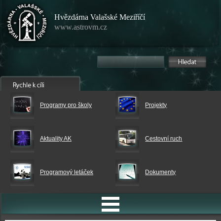
Hvězdárna Valašské Meziříčí
www.astrovm.cz
Programy pro školy
Projekty
Aktuality AK
Cestovní ruch
Programový letáček
Dokumenty