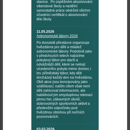
stanice. Po úspěšném absolvování
víkendové školy a nedělní
samostatné práce obdrželi všichni
účastníci certifikát o absolvování
této školy.
11.05.2026
Astronomické tábory 2026
Po dvouleté přestávce organizuje
hvězdárna pro děti a mládež
astronomické tábory. Podobně jako
v předchozích letech nabízíme
pobytový tábor pro starší a
odvážnější děti, které se nebojí
vícedenního pobytu mimo domov, i
tzv. příměstský tábor, kdy děti
docházejí každý den na hvězdárnu.
Obě akce jsou koncipovány jako
vzdělávací, naším cílem však není
děti zahlcovat informacemi, ale
nabídnout jim smysluplnou rekreaci
plnou her, zábavných úkolů,
dobrovolných sportovních aktivit a
především odpočinku pod
hvězdnou oblohou při nočních
pozorováních.
03.03.2026