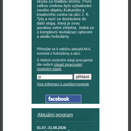
skryta za hradbou stromů. První
velkou změnou bylo vybudování
nového objektu Kulturního a
kreativního centra na ulici J. K.
Tyla a nyní se dostáváme do
další etapy, která je svou
povahou velmi zřetelná. Jedná se
o komplexní revitalizaci oplocení
a areálu hvězdárny.
Přihlašte se k odběru aktualit AKA,
novinek z hvězdárny a akcí:
S Vašimi osobními údaji pracujeme
dle našich
zásad zpracování
osobních údajů
.
Více informací o zasílání novinek
Aktuální program
01.07.-31.08.2026