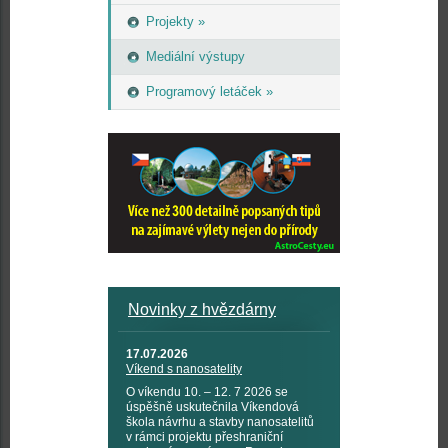
Projekty »
Mediální výstupy
Programový letáček »
Novinky z hvězdárny
17.07.2026
Víkend s nanosatelity
O víkendu 10. – 12. 7 2026 se
úspěšně uskutečnila Víkendová
škola návrhu a stavby nanosatelitů
v rámci projektu přeshraniční