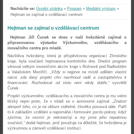
Nacházíte se:
Úvodní stránka
»
Program
»
Mediální výstupy
»
Hejtman se zajímal o vzdělávací centrum
Hejtman se zajímal o vzdělávací centrum
Hejtman Jiří Čunek se dnes v naší hvězdárně zajímal o
připravovanou výstavbu Výzkumného, vzdělávacího a
inovačního centra pro mladé.
Návštěva hvězdárny, která je příspěvkovou organizací Zlínského
kraje, byla součástí hejtmanova kontrolního dne. Dnešní program
věnoval velkým investičním akcím kraje v Rožnově pod Radhoštěm
a Valašském Meziříčí.
„Vždy si nejprve na místě udělám vlastní
názor, zda daný projekt chci navrhnout radě a zastupitelstvu k
financování. Rozhodovat od stolu není nikdy dobře,“
vysvětlil
Čunek.
Projekt výzkumného, vzdělávacího a inovačního centra je mu velmi
blízký nejen proto, že v mládí se o astronomii zajímal.
„Znalost
alespoň toho, co je na obloze viditelné, člověka posouvá dále. Patří
to k základům vzdělání a napomáhá i formování pocitu pokory, když
zjistíme, že vesmír je nekonečný a my jsme jeho nepatrnou
součástí,“
dodal hejtman, jenž považuje za důležité, že hvězdárna je
výzkumnou a zároveň vzdělávací institucí.