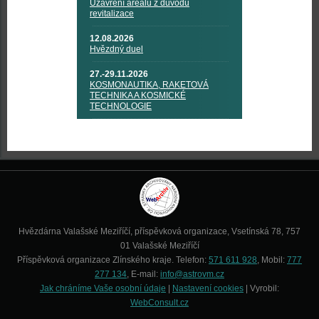
Uzavření areálu z důvodu
revitalizace
12.08.2026
Hvězdný duel
27.-29.11.2026
KOSMONAUTIKA, RAKETOVÁ
TECHNIKA A KOSMICKÉ
TECHNOLOGIE
Hvězdárna Valašské Meziříčí, příspěvková organizace, Vsetínská 78, 757
01 Valašské Meziříčí
Příspěvková organizace Zlínského kraje. Telefon:
571 611 928
, Mobil:
777
277 134
, E-mail:
info@astrovm.cz
Jak chráníme Vaše osobní údaje
|
Nastavení cookies
| Vyrobil:
WebConsult.cz