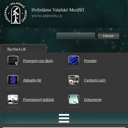
Hvězdárna Valašské Meziříčí
www.astrovm.cz
Programy pro školy
Projekty
Aktuality AK
Cestovní ruch
Programový letáček
Dokumenty