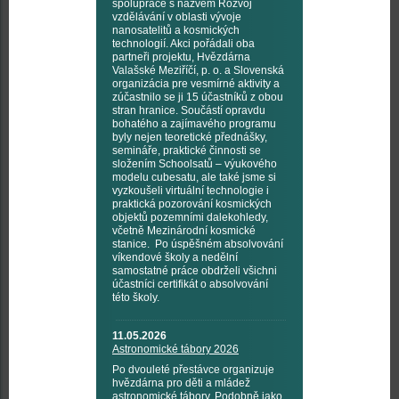
spolupráce s názvem Rozvoj
vzdělávání v oblasti vývoje
nanosatelitů a kosmických
technologií. Akci pořádali oba
partneři projektu, Hvězdárna
Valašské Meziříčí, p. o. a Slovenská
organizácia pre vesmírné aktivity a
zúčastnilo se ji 15 účastníků z obou
stran hranice. Součástí opravdu
bohatého a zajímavého programu
byly nejen teoretické přednášky,
semináře, praktické činnosti se
složením Schoolsatů – výukového
modelu cubesatu, ale také jsme si
vyzkoušeli virtuální technologie i
praktická pozorování kosmických
objektů pozemními dalekohledy,
včetně Mezinárodní kosmické
stanice. Po úspěšném absolvování
víkendové školy a nedělní
samostatné práce obdrželi všichni
účastníci certifikát o absolvování
této školy.
11.05.2026
Astronomické tábory 2026
Po dvouleté přestávce organizuje
hvězdárna pro děti a mládež
astronomické tábory. Podobně jako