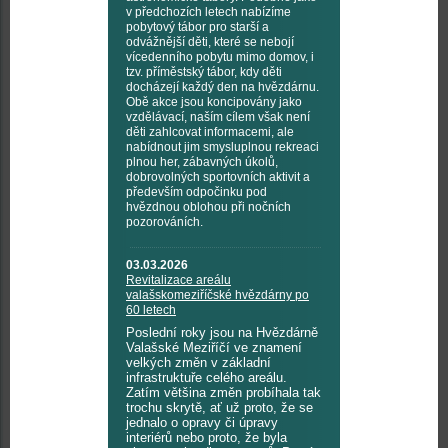
v předchozích letech nabízíme
pobytový tábor pro starší a
odvážnější děti, které se nebojí
vícedenního pobytu mimo domov, i
tzv. příměstský tábor, kdy děti
docházejí každý den na hvězdárnu.
Obě akce jsou koncipovány jako
vzdělávací, naším cílem však není
děti zahlcovat informacemi, ale
nabídnout jim smysluplnou rekreaci
plnou her, zábavných úkolů,
dobrovolných sportovních aktivit a
především odpočinku pod
hvězdnou oblohou při nočních
pozorováních.
03.03.2026
Revitalizace areálu
valašskomeziříčské hvězdárny po
60 letech
Poslední roky jsou na Hvězdárně
Valašské Meziříčí ve znamení
velkých změn v základní
infrastruktuře celého areálu.
Zatím většina změn probíhala tak
trochu skrytě, ať už proto, že se
jednalo o opravy či úpravy
interiérů nebo proto, že byla