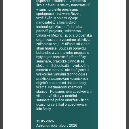
úspěšně uskutečnila Víkendová
škola návrhu a stavby nanosatelitů
v rámci projektu přeshraniční
spolupráce s názvem Rozvoj
vzdělávání v oblasti vývoje
nanosatelitů a kosmických
technologií. Akci pořádali oba
partneři projektu, Hvězdárna
Valašské Meziříčí, p. o. a Slovenská
organizácia pre vesmírné aktivity a
zúčastnilo se ji 15 účastníků z obou
stran hranice. Součástí opravdu
bohatého a zajímavého programu
byly nejen teoretické přednášky,
semináře, praktické činnosti se
složením Schoolsatů – výukového
modelu cubesatu, ale také jsme si
vyzkoušeli virtuální technologie i
praktická pozorování kosmických
objektů pozemními dalekohledy,
včetně Mezinárodní kosmické
stanice. Po úspěšném absolvování
víkendové školy a nedělní
samostatné práce obdrželi všichni
účastníci certifikát o absolvování
této školy.
11.05.2026
Astronomické tábory 2026