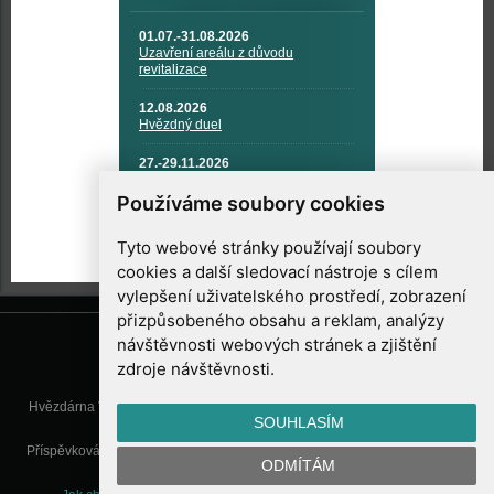
01.07.-31.08.2026
Uzavření areálu z důvodu
revitalizace
12.08.2026
Hvězdný duel
27.-29.11.2026
KOSMONAUTIKA, RAKETOVÁ
TECHNIKA A KOSMICKÉ
Používáme soubory cookies
TECHNOLOGIE
Tyto webové stránky používají soubory
cookies a další sledovací nástroje s cílem
vylepšení uživatelského prostředí, zobrazení
přizpůsobeného obsahu a reklam, analýzy
návštěvnosti webových stránek a zjištění
zdroje návštěvnosti.
Hvězdárna Valašské Meziříčí, příspěvková organizace, Vsetínská 78, 757
SOUHLASÍM
01 Valašské Meziříčí
Příspěvková organizace Zlínského kraje. Telefon:
571 611 928
, Mobil:
777
ODMÍTÁM
277 134
, E-mail:
info@astrovm.cz