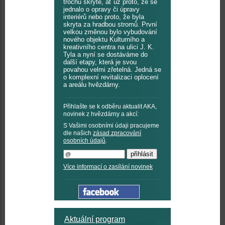
trochu skrytě, ať už proto, že se
jednalo o opravy či úpravy
interiérů nebo proto, že byla
skryta za hradbou stromů. První
velkou změnou bylo vybudování
nového objektu Kulturního a
kreativního centra na ulici J. K.
Tyla a nyní se dostáváme do
další etapy, která je svou
povahou velmi zřetelná. Jedná se
o komplexní revitalizaci oplocení
a areálu hvězdárny.
Přihlašte se k odběru aktualit AKA,
novinek z hvězdárny a akcí:
S Vašimi osobními údaji pracujeme
dle našich
zásad zpracování
osobních údajů
.
Více informací o zasílání novinek
Aktuální program