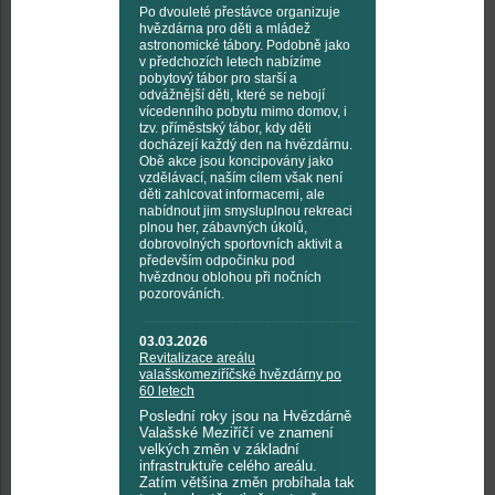
Po dvouleté přestávce organizuje
hvězdárna pro děti a mládež
astronomické tábory. Podobně jako
v předchozích letech nabízíme
pobytový tábor pro starší a
odvážnější děti, které se nebojí
vícedenního pobytu mimo domov, i
tzv. příměstský tábor, kdy děti
docházejí každý den na hvězdárnu.
Obě akce jsou koncipovány jako
vzdělávací, naším cílem však není
děti zahlcovat informacemi, ale
nabídnout jim smysluplnou rekreaci
plnou her, zábavných úkolů,
dobrovolných sportovních aktivit a
především odpočinku pod
hvězdnou oblohou při nočních
pozorováních.
03.03.2026
Revitalizace areálu
valašskomeziříčské hvězdárny po
60 letech
Poslední roky jsou na Hvězdárně
Valašské Meziříčí ve znamení
velkých změn v základní
infrastruktuře celého areálu.
Zatím většina změn probíhala tak