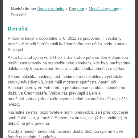
Nacházíte se:
Úvodní stránka
»
Program
»
Mediální výstupy
»
Den dětí
Den dětí
V krásné nedělní odpoledne 5. 6. 2011 se pracovníci Hvězdárny
Valašské Meziříčí zúčastnili každoročního dne dětí v parku zámku
Kinských.
Akce byla zahájena ve 14 hodin. Již krátce poté se děti v doprovou
rodičů zastavovaly na stanovišti před zámkem, kde byly nachystány
dalekohledy k pozorování Slunce, a také sladká odměna s dárkem.
Během několika následujících hodin se u dalekohledy vystřídaly
stovky návštěvníků, kteří měli možnost spatřit na vlastní oči
Sluneční skvrny ve Fotosféře a protuberance na okraji slunečního
disku ve Chromosféře. Velice nás překvapil zájem a
množství zvídavých otázek nejen ohledně pozorvání naší nejbližší
hvězdy.
Následně se naši pozorovatelé mohli přesvědčit, že i přes obyčejné
svářečské sklo, je možné Slunce pozorovat, ale již bez viditelných
detailů na jeho povrchu.
Každý z našich návšvníků nakonec dostal drobnou upomínku ve
formě pohlednic, či záložek.