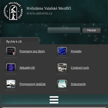
Hvězdárna Valašské Meziříčí
www.astrovm.cz
Programy pro školy
Projekty
Aktuality AK
Cestovní ruch
Programový letáček
Dokumenty