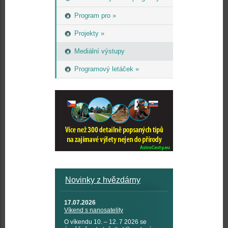
Program pro »
Projekty »
Mediální výstupy
Programový letáček »
Novinky z hvězdárny
17.07.2026
Víkend s nanosatelity
O víkendu 10. – 12. 7 2026 se