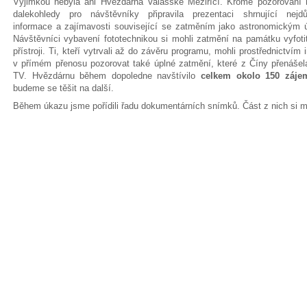
Výjimkou nebyla ani Hvězdárna Valašské Meziříčí. Kromě pozorování 
dalekohledy pro návštěvníky připravila prezentaci shrnující nejdůl
informace a zajímavosti související se zatměním jako astronomickým
Návštěvníci vybavení fototechnikou si mohli zatmění na památku vyfoti
přístroji. Ti, kteří vytrvali až do závěru programu, mohli prostřednictvím 
v přímém přenosu pozorovat také úplné zatmění, které z Číny přenáš
TV. Hvězdárnu během dopoledne navštívilo
celkem okolo 150 záje
budeme se těšit na další.
Během úkazu jsme pořídili řadu dokumentárních snímků. Část z nich si 