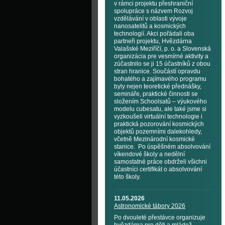
v rámci projektu přeshraniční
spolupráce s názvem Rozvoj
vzdělávání v oblasti vývoje
nanosatelitů a kosmických
technologií. Akci pořádali oba
partneři projektu, Hvězdárna
Valašské Meziříčí, p. o. a Slovenská
organizácia pre vesmírné aktivity a
zúčastnilo se ji 15 účastníků z obou
stran hranice. Součástí opravdu
bohatého a zajímavého programu
byly nejen teoretické přednášky,
semináře, praktické činnosti se
složením Schoolsatů – výukového
modelu cubesatu, ale také jsme si
vyzkoušeli virtuální technologie i
praktická pozorování kosmických
objektů pozemními dalekohledy,
včetně Mezinárodní kosmické
stanice. Po úspěšném absolvování
víkendové školy a nedělní
samostatné práce obdrželi všichni
účastníci certifikát o absolvování
této školy.
11.05.2026
Astronomické tábory 2026
Po dvouleté přestávce organizuje