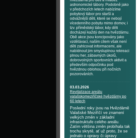
hvězdárna pro děti a mládež
astronomické tábory. Podobně jako
v předchozích letech nabízíme
pobytový tábor pro starší a
odvážnější děti, které se nebojí
vícedenního pobytu mimo domov, i
tzv. příměstský tábor, kdy děti
docházejí každý den na hvězdárnu.
Obě akce jsou koncipovány jako
vzdělávací, naším cílem však není
děti zahlcovat informacemi, ale
nabídnout jim smysluplnou rekreaci
plnou her, zábavných úkolů,
dobrovolných sportovních aktivit a
především odpočinku pod
hvězdnou oblohou při nočních
pozorováních.
03.03.2026
Revitalizace areálu
valašskomeziříčské hvězdárny po
60 letech
Poslední roky jsou na Hvězdárně
Valašské Meziříčí ve znamení
velkých změn v základní
infrastruktuře celého areálu.
Zatím většina změn probíhala tak
trochu skrytě, ať už proto, že se
jednalo o opravy či úpravy