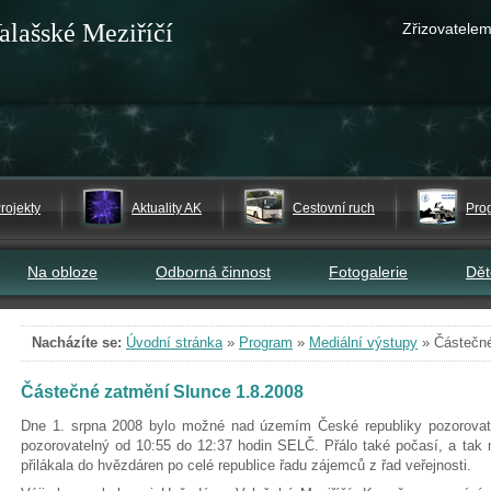
alašské Meziříčí
Zřizovatelem
rojekty
Aktuality AK
Cestovní ruch
Pro
Na obloze
Odborná činnost
Fotogalerie
Dě
Nacházíte se:
Úvodní stránka
»
Program
»
Mediální výstupy
»
Částečné
Částečné zatmění Slunce 1.8.2008
Dne 1. srpna 2008 bylo možné nad územím České republiky pozorova
pozorovatelný od 10:55 do 12:37 hodin SELČ. Přálo také počasí, a tak
přilákala do hvězdáren po celé republice řadu zájemců z řad veřejnosti.