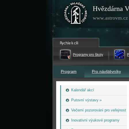
Hvězdárna V
www.astrovm.cz
Programy pro školy
P
Program
Pro návštěvníky
Kalendář akcí
Putovní výstavy »
Večerní pozorování pro veřejnost
Inovativní výukové programy