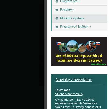
Program pro »
Projekty »
Mediální výstupy
Programový letáček »
Novinky z hvězdárny
17.07.2026
Víkend s nanosatelity
O víkendu 10. – 12. 7 2026 se
úspěšně uskutečnila Víkendová
škola návrhu a stavby nanosatelitů