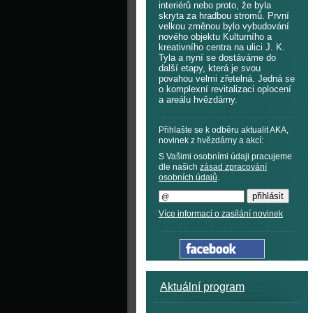
interiérů nebo proto, že byla
skryta za hradbou stromů. První
velkou změnou bylo vybudování
nového objektu Kulturního a
kreativního centra na ulici J. K.
Tyla a nyní se dostáváme do
další etapy, která je svou
povahou velmi zřetelná. Jedná se
o komplexní revitalizaci oplocení
a areálu hvězdárny.
Přihlašte se k odběru aktualit AKA,
novinek z hvězdárny a akcí:
S Vašimi osobními údaji pracujeme
dle našich
zásad zpracování
osobních údajů
.
Více informací o zasílání novinek
Aktuální program