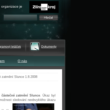
 organizace je
gramový letáček
Dokumenty
tem
O nás
 zatmění Slunce 1.8.2008
t
částečné zatmění Slunce
. Úkaz byl
 možnost sledování neobvyklého úkazu