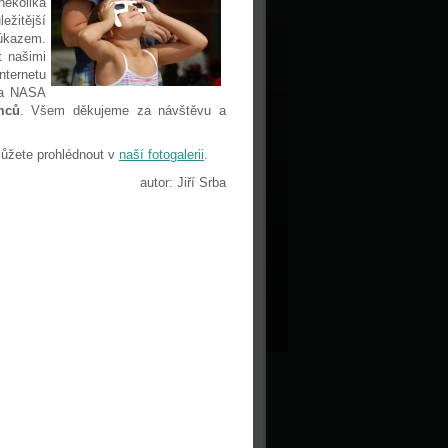
několika
ežitější
 úkazem.
t našimi
internetu
ela NASA
mců
. Všem děkujeme za návštěvu a
můžete prohlédnout v
naší fotogalerii
.
autor: Jiří Srba