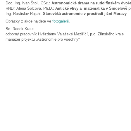
Doc. Ing. Ivan Štoll, CSc.:
Astronomické drama na rudolfínském dvoř
RNDr. Alena Šolcová, Ph.D.:
Antické vlivy a matematika v Šindelově p
Ing. Rostislav Rajchl:
Starověká astronomie v prostředí jižní Moravy
Obrázky z akce najdete ve
fotogalerii
.
Bc. Radek Kraus
odborný pracovník Hvězdárny Valašské Meziříčí, p.o. Zlínského kraje
manažer projektu „Astronomie pro všechny“