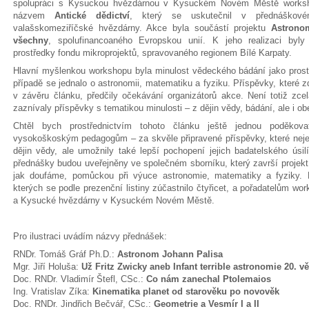
spolupráci s Kysuckou hvězdárnou v Kysuckém Novém Městě works
názvem
Antické dědictví
, který se uskutečnil v přednáškov
valašskomeziříčské hvězdárny. Akce byla součástí projektu
Astrono
všechny
, spolufinancoaného Evropskou unií. K jeho realizaci byly
prostředky fondu mikroprojektů, spravovaného regionem Bílé Karpaty.
Hlavní myšlenkou workshopu byla minulost vědeckého bádání jako prost
případě se jednalo o astronomii, matematiku a fyziku. Příspěvky, které 
v závěru článku, předčily očekávání organizátorů akce. Není totiž zce
zaznívaly příspěvky s tematikou minulosti – z dějin vědy, bádání, ale i 
Chtěl bych prostřednictvím tohoto článku ještě jednou poděko
vysokoškoským pedagogům – za skvěle připravené příspěvky, které neje
dějin vědy, ale umožnily také lepší pochopení jejich badatelského ús
přednášky budou uveřejněny ve společném sborníku, který završí projek
jak doufáme, pomůckou při výuce astronomie, matematiky a fyziky. 
kterých se podle prezenční listiny zúčastnilo čtyřicet, a pořadatelům w
a Kysucké hvězdárny v Kysuckém Novém Městě.
Pro ilustraci uvádím názvy přednášek:
RNDr. Tomáš Gráf Ph.D.:
Astronom Johann Palisa
Mgr. Jiří Holuša:
Už Fritz Zwicky aneb Infant terrible astronomie 20. v
Doc. RNDr. Vladimír Štefl, CSc.:
Co nám zanechal Ptolemaios
Ing. Vratislav Zíka:
Kinematika planet od starověku po novověk
Doc. RNDr. Jindřich Bečvář, CSc.:
Geometrie a Vesmír I a II