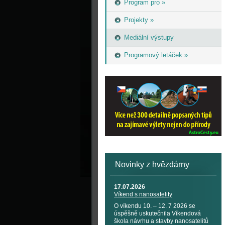
Program pro »
Projekty »
Mediální výstupy
Programový letáček »
Novinky z hvězdárny
17.07.2026
Víkend s nanosatelity
O víkendu 10. – 12. 7 2026 se
úspěšně uskutečnila Víkendová
škola návrhu a stavby nanosatelitů