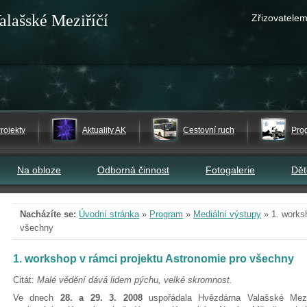
alašské Meziříčí
Zřizovatelem
rojekty
Aktuality AK
Cestovní ruch
Pro
Na obloze
Odborná činnost
Fotogalerie
Dě
Nacházíte se:
Úvodní stránka
»
Program
»
Mediální výstupy
»
1. works
všechny
1. workshop v rámci projektu Astronomie pro všechny
Citát:
Malé vědění dává lidem pýchu, velké skromnost.
Ve dnech
28. a 29. 3. 2008
uspořádala Hvězdárna Valašské Mezi