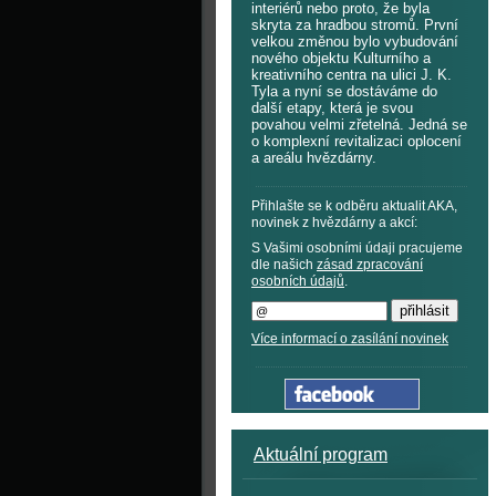
interiérů nebo proto, že byla
skryta za hradbou stromů. První
velkou změnou bylo vybudování
nového objektu Kulturního a
kreativního centra na ulici J. K.
Tyla a nyní se dostáváme do
další etapy, která je svou
povahou velmi zřetelná. Jedná se
o komplexní revitalizaci oplocení
a areálu hvězdárny.
Přihlašte se k odběru aktualit AKA,
novinek z hvězdárny a akcí:
S Vašimi osobními údaji pracujeme
dle našich
zásad zpracování
osobních údajů
.
Více informací o zasílání novinek
Aktuální program