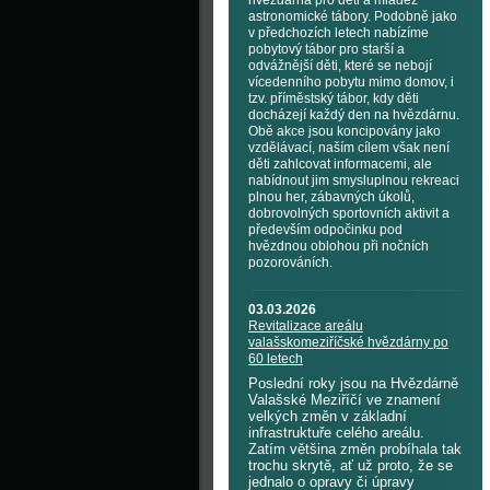
hvězdárna pro děti a mládež
astronomické tábory. Podobně jako
v předchozích letech nabízíme
pobytový tábor pro starší a
odvážnější děti, které se nebojí
vícedenního pobytu mimo domov, i
tzv. příměstský tábor, kdy děti
docházejí každý den na hvězdárnu.
Obě akce jsou koncipovány jako
vzdělávací, naším cílem však není
děti zahlcovat informacemi, ale
nabídnout jim smysluplnou rekreaci
plnou her, zábavných úkolů,
dobrovolných sportovních aktivit a
především odpočinku pod
hvězdnou oblohou při nočních
pozorováních.
03.03.2026
Revitalizace areálu
valašskomeziříčské hvězdárny po
60 letech
Poslední roky jsou na Hvězdárně
Valašské Meziříčí ve znamení
velkých změn v základní
infrastruktuře celého areálu.
Zatím většina změn probíhala tak
trochu skrytě, ať už proto, že se
jednalo o opravy či úpravy