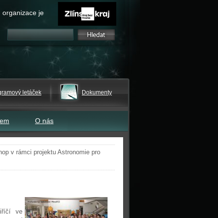
 organizace je
gramový letáček
Dokumenty
tem
O nás
hop v rámci projektu Astronomie pro
říčí ve