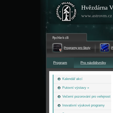
Hvězdárna V
www.astrovm.cz
Programy pro školy
P
Program
Pro návštěvníky
Kalendář akcí
Putovní výstavy »
Večerní pozorování pro veřejnost
Inovativní výukové programy