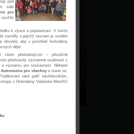
hop pod
ém sále
mie pro
 využity
ředku k výuce a popularizaci. V tomto
zde zazněly a jejichž seznam je uveden
la obvyklé, aby v prostředí hvězdárny
obecných dějin.
vat všem přednášejícím – převážně
nže představily významné osobnosti z
ilí a významu pro současnost. Některé
t
Astronomie pro všechny
a stane se,
Poděkování také patří návštěvníkům,
orkshopu z Hvězdárny Valašské Meziříčí
ěku