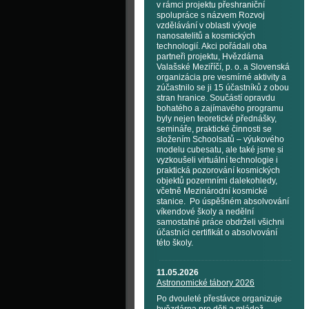
v rámci projektu přeshraniční
spolupráce s názvem Rozvoj
vzdělávání v oblasti vývoje
nanosatelitů a kosmických
technologií. Akci pořádali oba
partneři projektu, Hvězdárna
Valašské Meziříčí, p. o. a Slovenská
organizácia pre vesmírné aktivity a
zúčastnilo se ji 15 účastníků z obou
stran hranice. Součástí opravdu
bohatého a zajímavého programu
byly nejen teoretické přednášky,
semináře, praktické činnosti se
složením Schoolsatů – výukového
modelu cubesatu, ale také jsme si
vyzkoušeli virtuální technologie i
praktická pozorování kosmických
objektů pozemními dalekohledy,
včetně Mezinárodní kosmické
stanice. Po úspěšném absolvování
víkendové školy a nedělní
samostatné práce obdrželi všichni
účastníci certifikát o absolvování
této školy.
11.05.2026
Astronomické tábory 2026
Po dvouleté přestávce organizuje