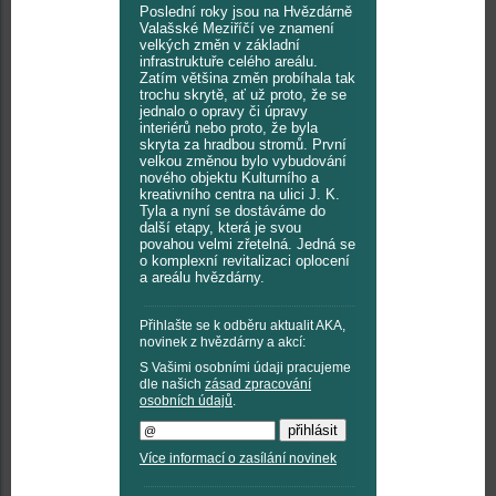
Poslední roky jsou na Hvězdárně
Valašské Meziříčí ve znamení
velkých změn v základní
infrastruktuře celého areálu.
Zatím většina změn probíhala tak
trochu skrytě, ať už proto, že se
jednalo o opravy či úpravy
interiérů nebo proto, že byla
skryta za hradbou stromů. První
velkou změnou bylo vybudování
nového objektu Kulturního a
kreativního centra na ulici J. K.
Tyla a nyní se dostáváme do
další etapy, která je svou
povahou velmi zřetelná. Jedná se
o komplexní revitalizaci oplocení
a areálu hvězdárny.
Přihlašte se k odběru aktualit AKA,
novinek z hvězdárny a akcí:
S Vašimi osobními údaji pracujeme
dle našich
zásad zpracování
osobních údajů
.
Více informací o zasílání novinek