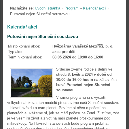
Nacházíte se:
Úvodní stránka
»
Program
»
Kalendář akcí
»
Putování nejen Sluneční soustavou
Kalendář akcí
Putování nejen Sluneční soustavou
Místo konání akce:
Hvězdárna Valašské Meziříčí, p. o.
Typ akce:
akce pro děti
Termín konání akce:
08.05.2024 od 10:00 do 16:00
Srdečně zveme rodiče s dětmi ve
středu
8. května 2024 v době od
10:00 do 16:00 hodin
na zábavné a
hravé
Putování nejen Sluneční
soustavou.
V rámci programu si s využitím
velkých nafukovacích modelů představíme naši Sluneční soustavu
– hlavní hvězdu a osm planet. Povíme si něco o počasí na
planetách a ukážeme si, jak se měří počasí na Zemi. Zjistíme, zda
je ve vesmíru život a život na naší planetě prozkoumáme pod
mikroskopy. Na hlavních stanovištích bude program probíhat
postupně během dne a bude doplněn doprovodnými aktivitami.