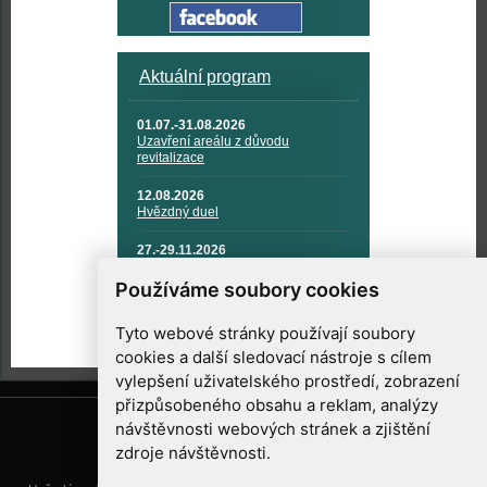
Aktuální program
01.07.-31.08.2026
Uzavření areálu z důvodu
revitalizace
12.08.2026
Hvězdný duel
27.-29.11.2026
KOSMONAUTIKA, RAKETOVÁ
TECHNIKA A KOSMICKÉ
Používáme soubory cookies
TECHNOLOGIE
Tyto webové stránky používají soubory
cookies a další sledovací nástroje s cílem
vylepšení uživatelského prostředí, zobrazení
přizpůsobeného obsahu a reklam, analýzy
návštěvnosti webových stránek a zjištění
zdroje návštěvnosti.