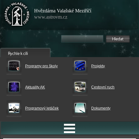
Hvězdárna Valašské Meziříčí
www.astrovm.cz
Programy pro školy
Projekty
Aktuality AK
Cestovní ruch
Programový letáček
Dokumenty