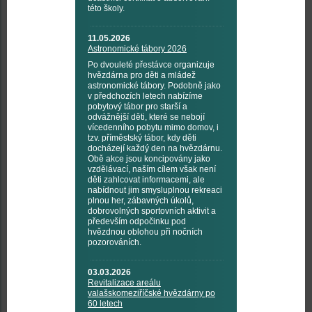
této školy.
11.05.2026
Astronomické tábory 2026
Po dvouleté přestávce organizuje
hvězdárna pro děti a mládež
astronomické tábory. Podobně jako
v předchozích letech nabízíme
pobytový tábor pro starší a
odvážnější děti, které se nebojí
vícedenního pobytu mimo domov, i
tzv. příměstský tábor, kdy děti
docházejí každý den na hvězdárnu.
Obě akce jsou koncipovány jako
vzdělávací, naším cílem však není
děti zahlcovat informacemi, ale
nabídnout jim smysluplnou rekreaci
plnou her, zábavných úkolů,
dobrovolných sportovních aktivit a
především odpočinku pod
hvězdnou oblohou při nočních
pozorováních.
03.03.2026
Revitalizace areálu
valašskomeziříčské hvězdárny po
60 letech