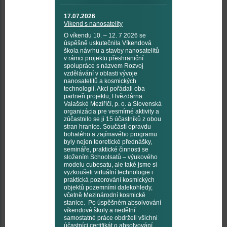
17.07.2026
Víkend s nanosatelity
O víkendu 10. – 12. 7 2026 se
úspěšně uskutečnila Víkendová
škola návrhu a stavby nanosatelitů
v rámci projektu přeshraniční
spolupráce s názvem Rozvoj
vzdělávání v oblasti vývoje
nanosatelitů a kosmických
technologií. Akci pořádali oba
partneři projektu, Hvězdárna
Valašské Meziříčí, p. o. a Slovenská
organizácia pre vesmírné aktivity a
zúčastnilo se ji 15 účastníků z obou
stran hranice. Součástí opravdu
bohatého a zajímavého programu
byly nejen teoretické přednášky,
semináře, praktické činnosti se
složením Schoolsatů – výukového
modelu cubesatu, ale také jsme si
vyzkoušeli virtuální technologie i
praktická pozorování kosmických
objektů pozemními dalekohledy,
včetně Mezinárodní kosmické
stanice. Po úspěšném absolvování
víkendové školy a nedělní
samostatné práce obdrželi všichni
účastníci certifikát o absolvování