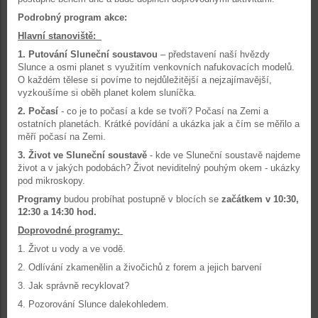
Podrobný program akce:
Hlavní stanoviště:
1.
Putování Sluneční soustavou
– představení naší hvězdy
Slunce a osmi planet s využitím venkovních nafukovacích modelů.
O každém tělese si povíme to nejdůležitější a nejzajímavější,
vyzkoušíme si oběh planet kolem sluníčka.
2.
Počasí
- co je to počasí a kde se tvoří? Počasí na Zemi a
ostatních planetách. Krátké povídání a ukázka jak a čím se měřilo a
měří počasí na Zemi.
3.
Život ve Sluneční soustavě
- kde ve Sluneční soustavě najdeme
život a v jakých podobách? Život neviditelný pouhým okem - ukázky
pod mikroskopy.
Programy
budou probíhat postupně v blocích se
začátkem v 10:30,
12:30 a 14:30 hod.
Doprovodné programy:
1.
Život u vody a ve vodě.
2.
Odlívání zkamenělin a živočichů z forem a jejich barvení
3.
Jak správně recyklovat?
4.
Pozorování Slunce dalekohledem.