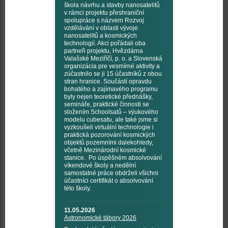
škola návrhu a stavby nanosatelitů
v rámci projektu přeshraniční
spolupráce s názvem Rozvoj
vzdělávání v oblasti vývoje
nanosatelitů a kosmických
technologií. Akci pořádali oba
partneři projektu, Hvězdárna
Valašské Meziříčí, p. o. a Slovenská
organizácia pre vesmírné aktivity a
zúčastnilo se ji 15 účastníků z obou
stran hranice. Součástí opravdu
bohatého a zajímavého programu
byly nejen teoretické přednášky,
semináře, praktické činnosti se
složením Schoolsatů – výukového
modelu cubesatu, ale také jsme si
vyzkoušeli virtuální technologie i
praktická pozorování kosmických
objektů pozemními dalekohledy,
včetně Mezinárodní kosmické
stanice. Po úspěšném absolvování
víkendové školy a nedělní
samostatné práce obdrželi všichni
účastníci certifikát o absolvování
této školy.
11.05.2026
Astronomické tábory 2026