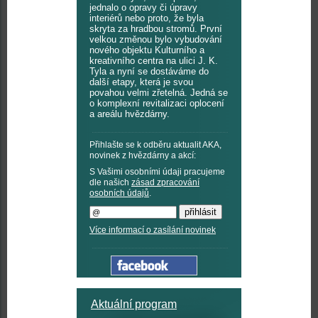
jednalo o opravy či úpravy
interiérů nebo proto, že byla
skryta za hradbou stromů. První
velkou změnou bylo vybudování
nového objektu Kulturního a
kreativního centra na ulici J. K.
Tyla a nyní se dostáváme do
další etapy, která je svou
povahou velmi zřetelná. Jedná se
o komplexní revitalizaci oplocení
a areálu hvězdárny.
Přihlašte se k odběru aktualit AKA,
novinek z hvězdárny a akcí:
S Vašimi osobními údaji pracujeme
dle našich
zásad zpracování
osobních údajů
.
Více informací o zasílání novinek
Aktuální program