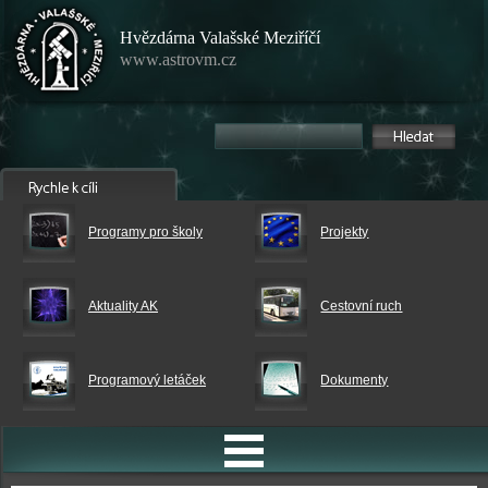
Hvězdárna Valašské Meziříčí
www.astrovm.cz
Programy pro školy
Projekty
Aktuality AK
Cestovní ruch
Programový letáček
Dokumenty