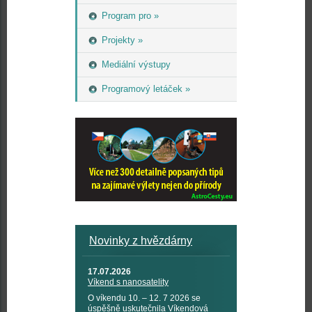
Program pro »
Projekty »
Mediální výstupy
Programový letáček »
Novinky z hvězdárny
17.07.2026
Víkend s nanosatelity
O víkendu 10. – 12. 7 2026 se
úspěšně uskutečnila Víkendová