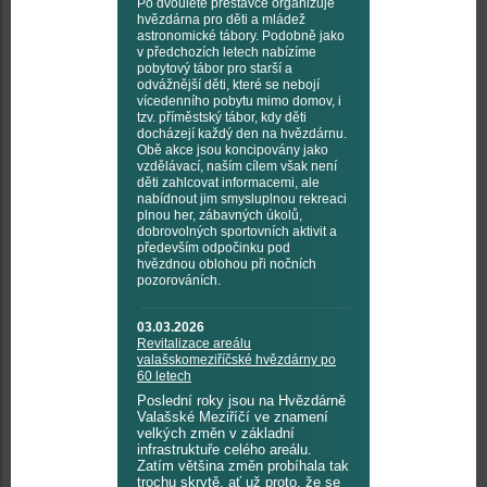
Po dvouleté přestávce organizuje
hvězdárna pro děti a mládež
astronomické tábory. Podobně jako
v předchozích letech nabízíme
pobytový tábor pro starší a
odvážnější děti, které se nebojí
vícedenního pobytu mimo domov, i
tzv. příměstský tábor, kdy děti
docházejí každý den na hvězdárnu.
Obě akce jsou koncipovány jako
vzdělávací, naším cílem však není
děti zahlcovat informacemi, ale
nabídnout jim smysluplnou rekreaci
plnou her, zábavných úkolů,
dobrovolných sportovních aktivit a
především odpočinku pod
hvězdnou oblohou při nočních
pozorováních.
03.03.2026
Revitalizace areálu
valašskomeziříčské hvězdárny po
60 letech
Poslední roky jsou na Hvězdárně
Valašské Meziříčí ve znamení
velkých změn v základní
infrastruktuře celého areálu.
Zatím většina změn probíhala tak
trochu skrytě, ať už proto, že se