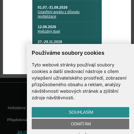
01.07.-31.08.2026
Uzavření areálu z důvodu
revitalizace
12.08.2026
Hvězdný duel
27.-29.11.2026
KOSMONAUTIKA, RAKETOVÁ
TECHNIKA A KOSMICKÉ
Používáme soubory cookies
TECHNOLOGIE
Tyto webové stránky používají soubory
cookies a další sledovací nástroje s cílem
vylepšení uživatelského prostředí, zobrazení
přizpůsobeného obsahu a reklam, analýzy
návštěvnosti webových stránek a zjištění
zdroje návštěvnosti.
Hvězdárna Valašské Meziříčí, příspěvková organizace, Vsetínská 78, 757
SOUHLASÍM
01 Valašské Meziříčí
Příspěvková organizace Zlínského kraje. Telefon:
571 611 928
, Mobil:
777
ODMÍTÁM
277 134
, E-mail:
info@astrovm.cz
Jak chráníme Vaše osobní údaje
|
Nastavení cookies
| Vyrobil: