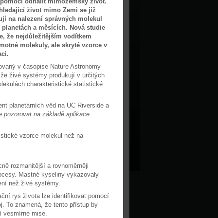
 pomoci odhalit mimozemský život.
ledající život mimo Zemi se již
jí na nalezení správných molekul
 planetách a měsících. Nová studie
e, že nejdůležitějším vodítkem
motné molekuly, ale skryté vzorce v
aci.
ovaný v časopise Nature Astronomy
 že živé systémy produkují v určitých
ekulách charakteristické statistické
cent planetárních věd na UC Riverside a
e pozorovat na základě aplikace
istické vzorce molekul než na
cně rozmanitější a rovnoměrněji
rocesy. Mastné kyseliny vykazovaly
ení než živé systémy.
ační rys života lze identifikovat pomocí
oj. To znamená, že tento přístup by
cí vesmírné mise.