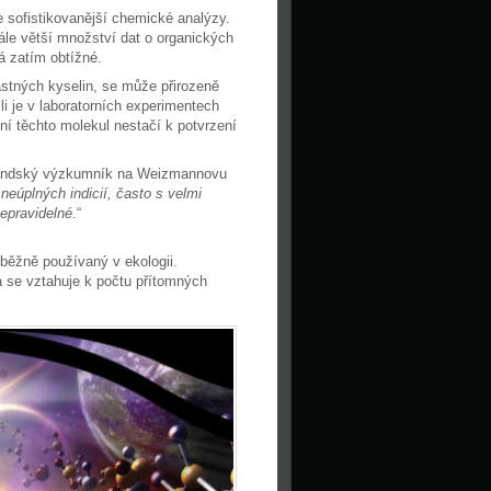
e sofistikovanější chemické analýzy.
ále větší množství dat o organických
á zatím obtížné.
stných kyselin, se může přirozeně
ili je v laboratorních experimentech
í těchto molekul nestačí k potvrzení
torandský výzkumník na Weizmannovu
eúplných indicií, často s velmi
epravidelné
.“
 běžně používaný v ekologii.
á se vztahuje k počtu přítomných