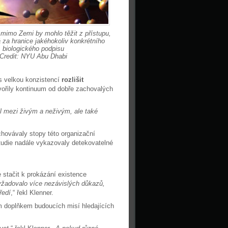
 mimo Zemi by mohlo těžit z přístupu,
á za hranice jakéhokoliv konkrétního
biologického podpisu
Credit: NYU Abu Dhabi
s velkou konzistencí
rozlišit
y tvořily kontinuum od dobře zachovalých
íl mezi živým a neživým, ale také
chovávaly stopy této organizační
tudie nadále vykazovaly detekovatelné
 stačit k prokázání existence
vyžadovalo více nezávislých důkazů,
ředí
,“ řekl Klenner.
m doplňkem budoucích misí hledajících