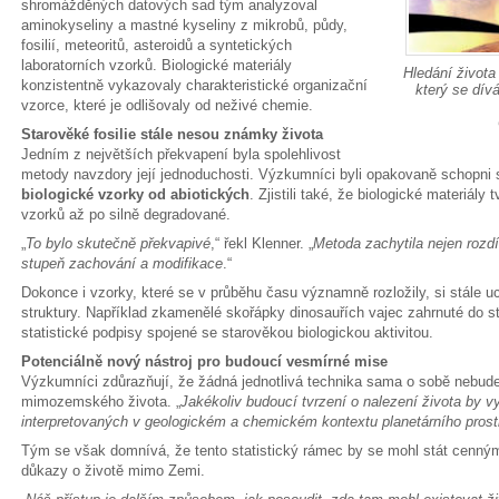
shromážděných datových sad tým analyzoval
aminokyseliny a mastné kyseliny z mikrobů, půdy,
fosilií, meteoritů, asteroidů a syntetických
laboratorních vzorků. Biologické materiály
Hledání života
konzistentně vykazovaly charakteristické organizační
který se dív
vzorce, které je odlišovaly od neživé chemie.
Starověké fosilie stále nesou známky života
Jedním z největších překvapení byla spolehlivost
metody navzdory její jednoduchosti. Výzkumníci byli opakovaně schopni 
biologické vzorky od abiotických
. Zjistili také, že biologické materiál
vzorků až po silně degradované.
„
To bylo skutečně překvapivé
,“ řekl Klenner. „
Metoda zachytila nejen rozd
stupeň zachování a modifikace
.“
Dokonce i vzorky, které se v průběhu času významně rozložily, si stále u
struktury. Například zkamenělé skořápky dinosauřích vajec zahrnuté do s
statistické podpisy spojené se starověkou biologickou aktivitou.
Potenciálně nový nástroj pro budoucí vesmírné mise
Výzkumníci zdůrazňují, že žádná jednotlivá technika sama o sobě nebude
mimozemského života. „
Jakékoliv budoucí tvrzení o nalezení života by 
interpretovaných v geologickém a chemickém kontextu planetárního prost
Tým se však domnívá, že tento statistický rámec by se mohl stát cenný
důkazy o životě mimo Zemi.