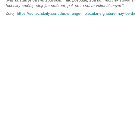
„
Náš přístup je dalším způsobem, jak posoudit, zda tam mohl existovat ži
techniky směřují stejným směrem, pak se to stává velmi účinným
.“
Zdroj:
https://scitechdaily.com/this-strange-molecular-signature-may-be-the-