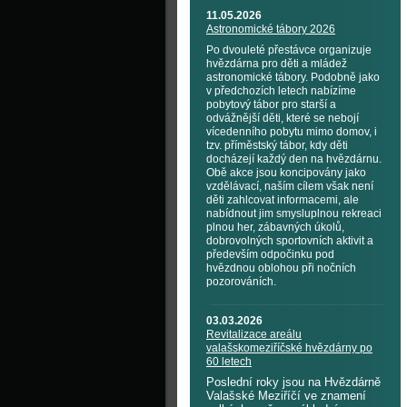
11.05.2026
Astronomické tábory 2026
Po dvouleté přestávce organizuje
hvězdárna pro děti a mládež
astronomické tábory. Podobně jako
v předchozích letech nabízíme
pobytový tábor pro starší a
odvážnější děti, které se nebojí
vícedenního pobytu mimo domov, i
tzv. příměstský tábor, kdy děti
docházejí každý den na hvězdárnu.
Obě akce jsou koncipovány jako
vzdělávací, naším cílem však není
děti zahlcovat informacemi, ale
nabídnout jim smysluplnou rekreaci
plnou her, zábavných úkolů,
dobrovolných sportovních aktivit a
především odpočinku pod
hvězdnou oblohou při nočních
pozorováních.
03.03.2026
Revitalizace areálu
valašskomeziříčské hvězdárny po
60 letech
Poslední roky jsou na Hvězdárně
Valašské Meziříčí ve znamení