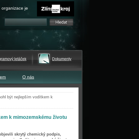
 organizace je
gramový letáček
Dokumenty
tem
O nás
mohl být nejlepším vodítkem k
ítkem k mimozemskému životu
bjevili skrytý chemický podpis,