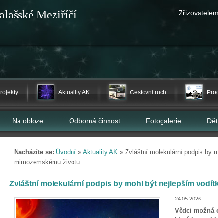
alašské Meziříčí
Zřizovatelem
rojekty
Aktuality AK
Cestovní ruch
Pro
Na obloze
Odborná činnost
Fotogalerie
Dě
Nacházíte se:
Úvodní
»
Aktuality AK
»
Zvláštní molekulární podpis by 
mimozemskému životu
Zvláštní molekulární podpis by mohl být nejlepším vod
24.05.2026
Vědci možná o