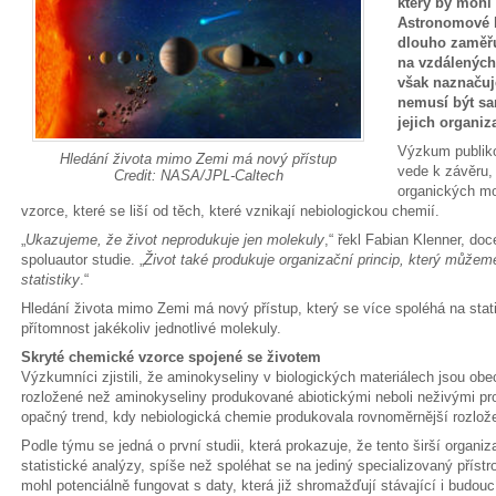
který by mohl
Astronomové h
dlouho zaměřu
na vzdálených
však naznačuj
nemusí být sa
jejich organiz
Výzkum publik
Hledání života mimo Zemi má nový přístup
vede k závěru,
Credit: NASA/JPL-Caltech
organických mol
vzorce, které se liší od těch, které vznikají nebiologickou chemií.
„
Ukazujeme, že život neprodukuje jen molekuly
,“ řekl Fabian Klenner, do
spoluautor studie. „
Život také produkuje organizační princip, který můžem
statistiky
.“
Hledání života mimo Zemi má nový přístup, který se více spoléhá na stat
přítomnost jakékoliv jednotlivé molekuly.
Skryté chemické vzorce spojené se životem
Výzkumníci zjistili, že aminokyseliny v biologických materiálech jsou obe
rozložené než aminokyseliny produkované abiotickými neboli neživými p
opačný trend, kdy nebiologická chemie produkovala rovnoměrnější rozlož
Podle týmu se jedná o první studii, která prokazuje, že tento širší organiz
statistické analýzy, spíše než spoléhat se na jediný specializovaný přístr
mohl potenciálně fungovat s daty, která již shromažďují stávající i budou