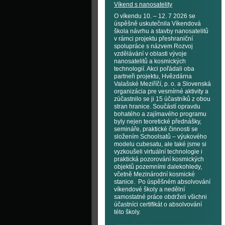
Víkend s nanosatelity
O víkendu 10. – 12. 7 2026 se
úspěšně uskutečnila Víkendová
škola návrhu a stavby nanosatelitů
v rámci projektu přeshraniční
spolupráce s názvem Rozvoj
vzdělávání v oblasti vývoje
nanosatelitů a kosmických
technologií. Akci pořádali oba
partneři projektu, Hvězdárna
Valašské Meziříčí, p. o. a Slovenská
organizácia pre vesmírné aktivity a
zúčastnilo se ji 15 účastníků z obou
stran hranice. Součástí opravdu
bohatého a zajímavého programu
byly nejen teoretické přednášky,
semináře, praktické činnosti se
složením Schoolsatů – výukového
modelu cubesatu, ale také jsme si
vyzkoušeli virtuální technologie i
praktická pozorování kosmických
objektů pozemními dalekohledy,
včetně Mezinárodní kosmické
stanice. Po úspěšném absolvování
víkendové školy a nedělní
samostatné práce obdrželi všichni
účastníci certifikát o absolvování
této školy.