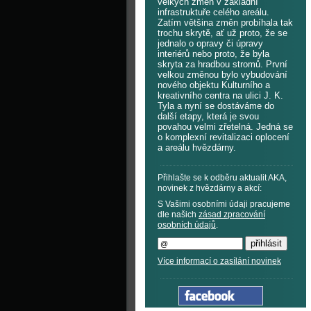
velkých změn v základní
infrastruktuře celého areálu.
Zatím většina změn probíhala tak
trochu skrytě, ať už proto, že se
jednalo o opravy či úpravy
interiérů nebo proto, že byla
skryta za hradbou stromů. První
velkou změnou bylo vybudování
nového objektu Kulturního a
kreativního centra na ulici J. K.
Tyla a nyní se dostáváme do
další etapy, která je svou
povahou velmi zřetelná. Jedná se
o komplexní revitalizaci oplocení
a areálu hvězdárny.
Přihlašte se k odběru aktualit AKA,
novinek z hvězdárny a akcí:
S Vašimi osobními údaji pracujeme
dle našich
zásad zpracování
osobních údajů
.
Více informací o zasílání novinek