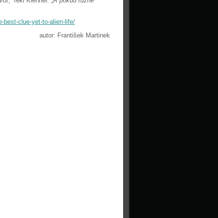
vot
,“ řekl Klenner. „
A pokud různé
best-clue-yet-to-alien-life/
autor: František Martinek