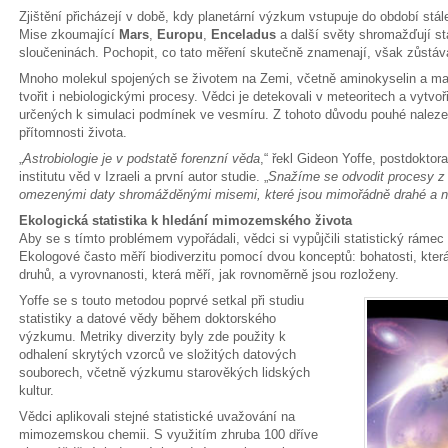
Zjištění přicházejí v době, kdy planetární výzkum vstupuje do období stál
Mise zkoumající
Mars
,
Europu
,
Enceladus
a další světy shromažďují st
sloučeninách. Pochopit, co tato měření skutečně znamenají, však zůstáv
Mnoho molekul spojených se životem na Zemi, včetně aminokyselin a ma
tvořit i nebiologickými procesy. Vědci je detekovali v meteoritech a vytvoř
určených k simulaci podmínek ve vesmíru. Z tohoto důvodu pouhé nalezen
přítomnosti života.
„
Astrobiologie je v podstatě forenzní věda
,“ řekl Gideon Yoffe, postdok
institutu věd v Izraeli a první autor studie. „
Snažíme se odvodit procesy z n
omezenými daty shromážděnými misemi, které jsou mimořádně drahé a n
Ekologická statistika k hledání mimozemského života
Aby se s tímto problémem vypořádali, vědci si vypůjčili statistický rámec
Ekologové často měří biodiverzitu pomocí dvou konceptů: bohatosti, kter
druhů, a vyrovnanosti, která měří, jak rovnoměrně jsou rozloženy.
Yoffe se s touto metodou poprvé setkal při studiu
statistiky a datové vědy během doktorského
výzkumu. Metriky diverzity byly zde použity k
odhalení skrytých vzorců ve složitých datových
souborech, včetně výzkumu starověkých lidských
kultur.
Vědci aplikovali stejné statistické uvažování na
mimozemskou chemii. S využitím zhruba 100 dříve