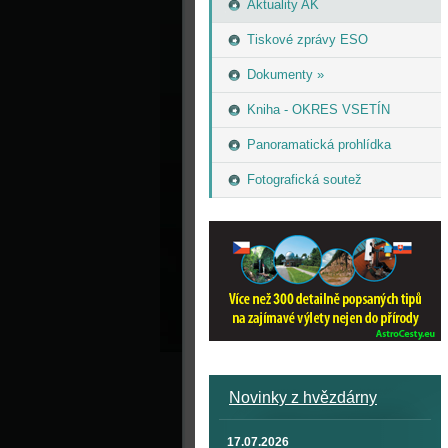
Aktuality AK
Tiskové zprávy ESO
Dokumenty »
Kniha - OKRES VSETÍN
Panoramatická prohlídka
Fotografická soutež
Novinky z hvězdárny
17.07.2026