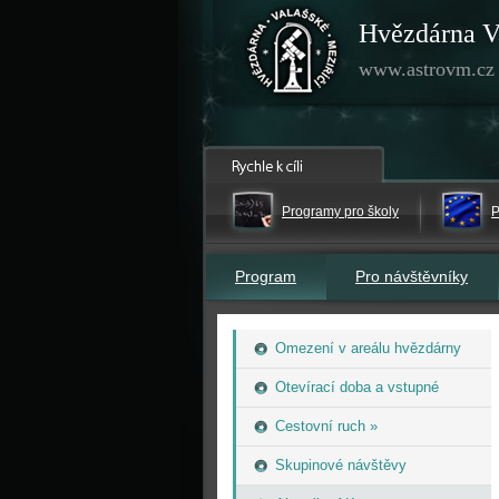
Hvězdárna V
www.astrovm.cz
Programy pro školy
P
Program
Pro návštěvníky
Omezení v areálu hvězdárny
Otevírací doba a vstupné
Cestovní ruch »
Skupinové návštěvy