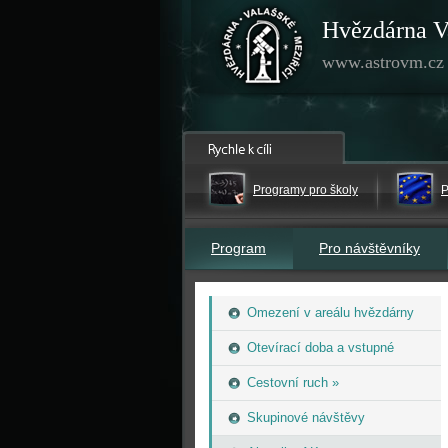
Hvězdárna V
www.astrovm.cz
Programy pro školy
P
Program
Pro návštěvníky
Omezení v areálu hvězdárny
Otevírací doba a vstupné
Cestovní ruch »
Skupinové návštěvy