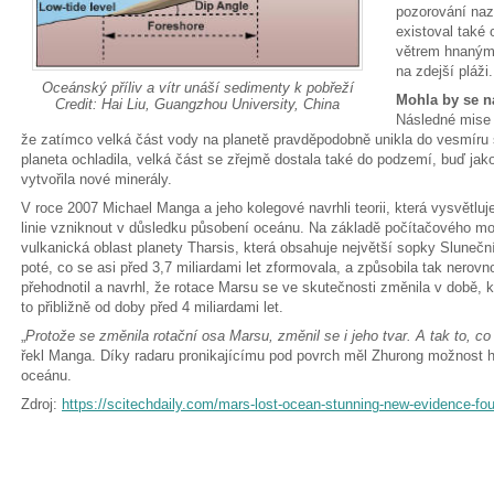
pozorování naz
existoval také 
větrem hnanými
na zdejší pláži.
Oceánský příliv a vítr unáší sedimenty k pobřeží
Mohla by se n
Credit: Hai Liu, Guangzhou University, China
Následné mise 
že zatímco velká část vody na planetě pravděpodobně unikla do vesmíru
planeta ochladila, velká část se zřejmě dostala také do podzemí, buď jako
vytvořila nové minerály.
V roce 2007 Michael Manga a jeho kolegové navrhli teorii, která vysvětlu
linie vzniknout v důsledku působení oceánu. Na základě počítačového mod
vulkanická oblast planety Tharsis, která obsahuje největší sopky Sluneční
poté, co se asi před 3,7 miliardami let zformovala, a způsobila tak nerovno
přehodnotil a navrhl, že rotace Marsu se ve skutečnosti změnila v době, 
to přibližně od doby před 4 miliardami let.
„
Protože se změnila rotační osa Marsu, změnil se i jeho tvar. A tak to, co
řekl Manga. Díky radaru pronikajícímu pod povrch měl Zhurong možnost
oceánu.
Zdroj:
https://scitechdaily.com/mars-lost-ocean-stunning-new-evidence-fo