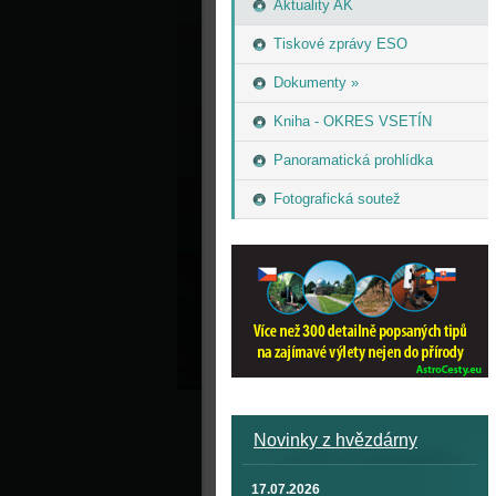
Aktuality AK
Tiskové zprávy ESO
Dokumenty »
Kniha - OKRES VSETÍN
Panoramatická prohlídka
Fotografická soutež
Novinky z hvězdárny
17.07.2026