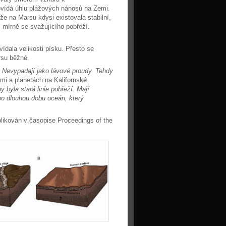
ovídá úhlu plážových nánosů na Zemi.
 že na Marsu kdysi existovala stabilní,
l mírně se svažujícího pobřeží.
vídala velikosti písku. Přesto se
rsu běžné.
. Nevypadají jako lávové proudy. Tehdy
emi a planetách na Kalifornské
y byla stará linie pobřeží. Mají
 po dlouhou dobu oceán, který
likován v časopise Proceedings of the