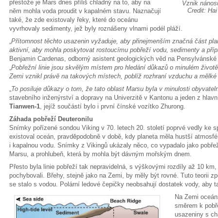
přestože je Mars dnes příliš chladný na to, aby na
Vznik nános
Credit: Ha
něm mohla voda proudit v kapalném stavu. Naznačují
také, že zde existovaly řeky, které do oceánu
vyvrhovaly sedimenty, jež byly roznášeny vlnami podél pláží.
„
Přítomnost těchto usazenin vyžaduje, aby přinejmenším značná část plan
aktivní, aby mohla poskytovat rostoucímu pobřeží vodu, sedimenty a příp
Benjamin Cardenas, odborný asistent geologických věd na Pensylvánské u
„
Pobřežní linie jsou skvělým místem pro hledání důkazů o minulém životě.
Zemi vznikl právě na takových místech, poblíž rozhraní vzduchu a mělké
„
To posiluje důkazy o tom, že tato oblast Marsu byla v minulosti obyvatel
stavebního inženýrství a dopravy na Univerzitě v Kantonu a jeden z hla
Tianwen-1
, jejíž součástí bylo i první čínské vozítko Zhurong.
Záhada pobřeží Deuteronilu
Snímky pořízené sondou Viking v 70. letech 20. století poprvé vedly ke 
existoval oceán, pravděpodobně v době, kdy planeta měla hustší atmosfér
i kapalnou vodu. Snímky z Vikingů ukázaly něco, co vypadalo jako pobřež
Marsu, a prohlubeň, která by mohla být dávným mořským dnem.
Přesto byla linie pobřeží tak nepravidelná, s výškovými rozdíly až 10 km,
pochybovali. Břehy, stejně jako na Zemi, by měly být rovné. Tuto teorii zp
se stalo s vodou. Polární ledové čepičky neobsahují dostatek vody, aby t
Na Zemi oceáns
směrem k pobře
usazeniny s ch