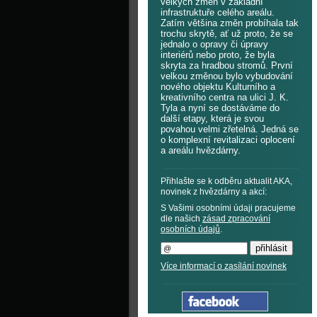
velkých změn v základní
infrastruktuře celého areálu.
Zatím většina změn probíhala tak
trochu skrytě, ať už proto, že se
jednalo o opravy či úpravy
interiérů nebo proto, že byla
skryta za hradbou stromů. První
velkou změnou bylo vybudování
nového objektu Kulturního a
kreativního centra na ulici J. K.
Tyla a nyní se dostáváme do
další etapy, která je svou
povahou velmi zřetelná. Jedná se
o komplexní revitalizaci oplocení
a areálu hvězdárny.
Přihlašte se k odběru aktualit AKA,
novinek z hvězdárny a akcí:
S Vašimi osobními údaji pracujeme
dle našich
zásad zpracování
osobních údajů
.
Více informací o zasílání novinek