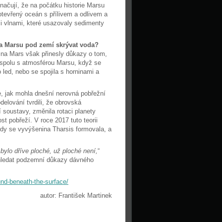
načují, že na počátku historie Marsu
otevřený oceán s přílivem a odlivem a
 vlnami, které usazovaly sedimenty
a Marsu pod zemí skrývat voda?
na Mars však přinesly důkazy o tom,
 spolu s atmosférou Marsu, když se
 led, nebo se spojila s horninami a
je, jak mohla dnešní nerovná pobřežní
elování tvrdili, že obrovská
 soustavy, změnila rotaci planety
st pobřeží. V roce 2017 tuto teorii
kdy se vyvýšenina Tharsis formovala, a
 bylo dříve ploché, už ploché není,
“
 hledat podzemní důkazy dávného
und-beneath-the-surface/
autor: František Martinek