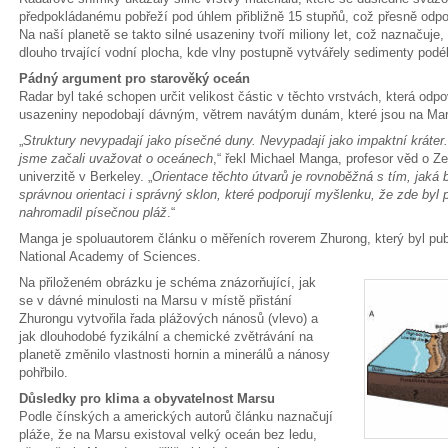
předpokládanému pobřeží pod úhlem přibližně 15 stupňů, což přesně odp
Na naší planetě se takto silné usazeniny tvoří miliony let, což naznačuje,
dlouho trvající vodní plocha, kde vlny postupně vytvářely sedimenty podé
Pádný argument pro starověký oceán
Radar byl také schopen určit velikost částic v těchto vrstvách, která odpo
usazeniny nepodobají dávným, větrem navátým dunám, které jsou na Ma
„
Struktury nevypadají jako písečné duny. Nevypadají jako impaktní kráter
jsme začali uvažovat o oceánech
,“ řekl Michael Manga, profesor věd o Z
univerzitě v Berkeley. „
Orientace těchto útvarů je rovnoběžná s tím, jaká b
správnou orientaci i správný sklon, které podporují myšlenku, že zde byl
nahromadil písečnou pláž
.“
Manga je spoluautorem článku o měřeních roverem Zhurong, který byl pub
National Academy of Sciences.
Na přiloženém obrázku je schéma znázorňující, jak
se v dávné minulosti na Marsu v místě přistání
Zhurongu vytvořila řada plážových nánosů (vlevo) a
jak dlouhodobé fyzikální a chemické zvětrávání na
planetě změnilo vlastnosti hornin a minerálů a nánosy
pohřbilo.
Důsledky pro klima a obyvatelnost Marsu
Podle čínských a amerických autorů článku naznačují
pláže, že na Marsu existoval velký oceán bez ledu,