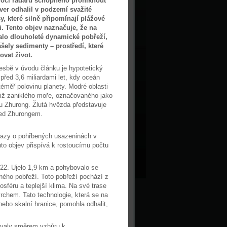
ocí radaru schopného proniknout
ver odhalil v podzemí svažité
, které silně připomínají plážové
i. Tento objev naznačuje, že na
alo dlouholeté dynamické pobřeží,
šely sedimenty – prostředí, které
vat život.
resbě v úvodu článku je hypotetický
před 3,6 miliardami let, kdy oceán
éměř polovinu planety. Modré oblasti
již zaniklého moře, označovaného jako
u Zhurong. Žlutá hvězda představuje
řed Zhurongem.
ůkazy o pohřbených usazeninách v
to objev přispívá k rostoucímu počtu
022. Ujelo 1,9 km a pohybovalo se
ného pobřeží. Toto pobřeží pochází z
osféru a teplejší klima. Na své trase
rchem. Tato technologie, která se na
ebo skalní hranice, pomohla odhalit,
žovaly směrem vzhůru k