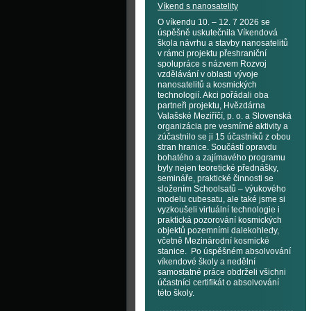
Víkend s nanosatelity
O víkendu 10. – 12. 7 2026 se
úspěšně uskutečnila Víkendová
škola návrhu a stavby nanosatelitů
v rámci projektu přeshraniční
spolupráce s názvem Rozvoj
vzdělávání v oblasti vývoje
nanosatelitů a kosmických
technologií. Akci pořádali oba
partneři projektu, Hvězdárna
Valašské Meziříčí, p. o. a Slovenská
organizácia pre vesmírné aktivity a
zúčastnilo se ji 15 účastníků z obou
stran hranice. Součástí opravdu
bohatého a zajímavého programu
byly nejen teoretické přednášky,
semináře, praktické činnosti se
složením Schoolsatů – výukového
modelu cubesatu, ale také jsme si
vyzkoušeli virtuální technologie i
praktická pozorování kosmických
objektů pozemními dalekohledy,
včetně Mezinárodní kosmické
stanice. Po úspěšném absolvování
víkendové školy a nedělní
samostatné práce obdrželi všichni
účastníci certifikát o absolvování
této školy.