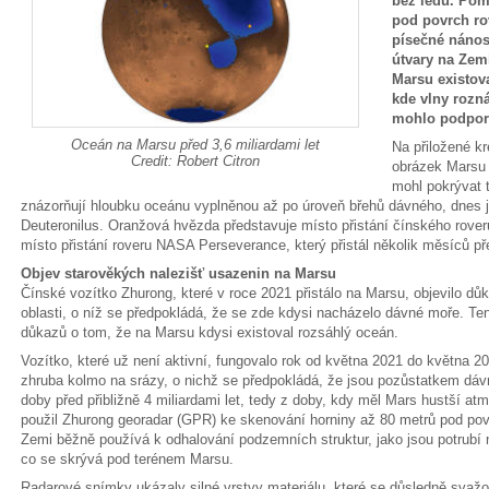
bez ledu. Pom
pod povrch ro
písečné nánosy
útvary na Zem
Marsu existov
kde vlny rozná
mohlo podporo
Oceán na Marsu před 3,6 miliardami let
Na přiložené k
Credit: Robert Citron
obrázek Marsu 
mohl pokrývat t
znázorňují hloubku oceánu vyplněnou až po úroveň břehů dávného, dnes 
Deuteronilus. Oranžová hvězda představuje místo přistání čínského rover
místo přistání roveru NASA Perseverance, který přistál několik měsíců p
Objev starověkých nalezišť usazenin na Marsu
Čínské vozítko Zhurong, které v roce 2021 přistálo na Marsu, objevilo d
oblasti, o níž se předpokládá, že se zde kdysi nacházelo dávné moře. Ten
důkazů o tom, že na Marsu kdysi existoval rozsáhlý oceán.
Vozítko, které už není aktivní, fungovalo rok od května 2021 do května 2
zhruba kolmo na srázy, o nichž se předpokládá, že jsou pozůstatkem dáv
doby před přibližně 4 miliardami let, tedy z doby, kdy měl Mars hustší atm
použil Zhurong georadar (GPR) ke skenování horniny až 80 metrů pod pov
Zemi běžně používá k odhalování podzemních struktur, jako jsou potrubí n
co se skrývá pod terénem Marsu.
Radarové snímky ukázaly silné vrstvy materiálu, které se důsledně sva