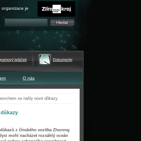
 organizace je
gramový letáček
Dokumenty
tem
O nás
povrchem se našly nové důkazy
 důkazy
důkazů z čínského vozítka Zhurong
dysi mohl nacházet rozsáhlý oceán