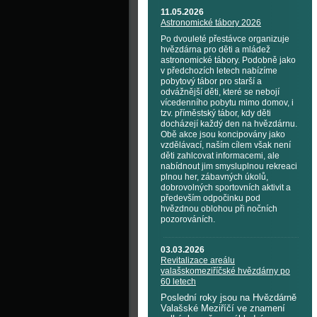
11.05.2026
Astronomické tábory 2026
Po dvouleté přestávce organizuje
hvězdárna pro děti a mládež
astronomické tábory. Podobně jako
v předchozích letech nabízíme
pobytový tábor pro starší a
odvážnější děti, které se nebojí
vícedenního pobytu mimo domov, i
tzv. příměstský tábor, kdy děti
docházejí každý den na hvězdárnu.
Obě akce jsou koncipovány jako
vzdělávací, naším cílem však není
děti zahlcovat informacemi, ale
nabídnout jim smysluplnou rekreaci
plnou her, zábavných úkolů,
dobrovolných sportovních aktivit a
především odpočinku pod
hvězdnou oblohou při nočních
pozorováních.
03.03.2026
Revitalizace areálu
valašskomeziříčské hvězdárny po
60 letech
Poslední roky jsou na Hvězdárně
Valašské Meziříčí ve znamení