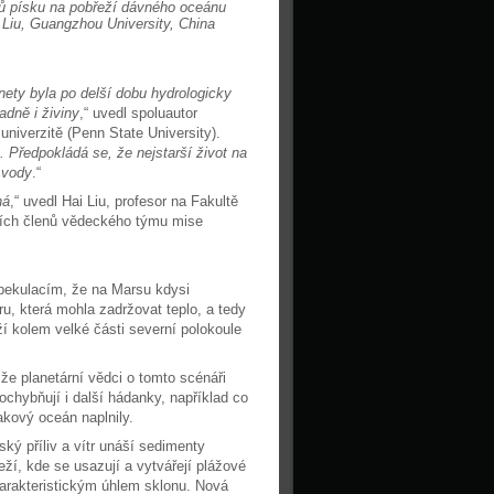
ů písku na pobřeží dávného oceánu
i Liu, Guangzhou University, China
ety byla po delší dobu hydrologicky
adně i živiny
,“ uvedl spoluautor
niverzitě (Penn State University).
 Předpokládá se, že nejstarší život na
 vody
.“
ná
,“ uvedl Hai Liu, profesor na Fakultě
vních členů vědeckého týmu mise
spekulacím, že na Marsu kdysi
u, která mohla zadržovat teplo, a tedy
í kolem velké části severní polokoule
 že planetární vědci o tomto scénáři
ochybňují i další hádanky, například co
akový oceán naplnily.
ký příliv a vítr unáší sedimenty
ží, kde se usazují a vytvářejí plážové
arakteristickým úhlem sklonu. Nová