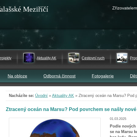
alašské Meziříčí
Zřizovatelem
rojekty
Aktuality AK
Cestovní ruch
Pro
Na obloze
Odborná činnost
Fotogalerie
Dě
Nacházíte se:
Úvodní
»
Aktuality AK
»
Ztracený oceán na Marsu? Pod 
Ztracený oceán na Marsu? Pod povrchem se našly nové
01.03.2025
Podle nových 
se na Marsu k