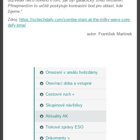
dozvědět něco nového o tom, jak byl galaktický střed sestaven.
Přinejmenším to určitě poskytuje kontrastní bod pro oblast, kde
žijeme
.“
Zdroj:
https://scitechdaily.com/zombie-stars-at-the-milky-ways-core-
defy-time/
autor: František Martinek
Omezení v areálu hvězdárny
Otevírací doba a vstupné
Cestovní ruch »
Skupinové návštěvy
Aktuality AK
Tiskové zprávy ESO
Dokumenty »