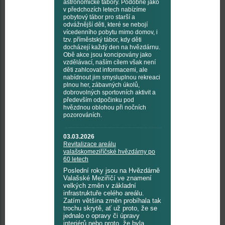
astronomické tábory. Podobně jako
v předchozích letech nabízíme
pobytový tábor pro starší a
odvážnější děti, které se nebojí
vícedenního pobytu mimo domov, i
tzv. příměstský tábor, kdy děti
docházejí každý den na hvězdárnu.
Obě akce jsou koncipovány jako
vzdělávací, naším cílem však není
děti zahlcovat informacemi, ale
nabídnout jim smysluplnou rekreaci
plnou her, zábavných úkolů,
dobrovolných sportovních aktivit a
především odpočinku pod
hvězdnou oblohou při nočních
pozorováních.
03.03.2026
Revitalizace areálu
valašskomeziříčské hvězdárny po
60 letech
Poslední roky jsou na Hvězdárně
Valašské Meziříčí ve znamení
velkých změn v základní
infrastruktuře celého areálu.
Zatím většina změn probíhala tak
trochu skrytě, ať už proto, že se
jednalo o opravy či úpravy
interiérů nebo proto, že byla