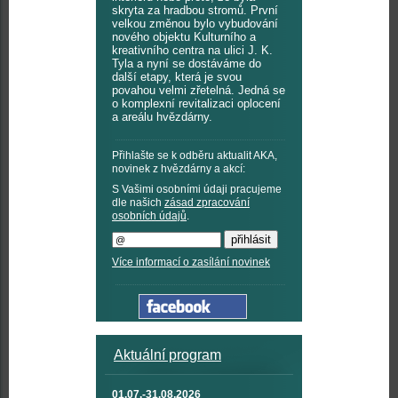
skryta za hradbou stromů. První
velkou změnou bylo vybudování
nového objektu Kulturního a
kreativního centra na ulici J. K.
Tyla a nyní se dostáváme do
další etapy, která je svou
povahou velmi zřetelná. Jedná se
o komplexní revitalizaci oplocení
a areálu hvězdárny.
Přihlašte se k odběru aktualit AKA,
novinek z hvězdárny a akcí:
S Vašimi osobními údaji pracujeme
dle našich
zásad zpracování
osobních údajů
.
Více informací o zasílání novinek
Aktuální program
01.07.-31.08.2026