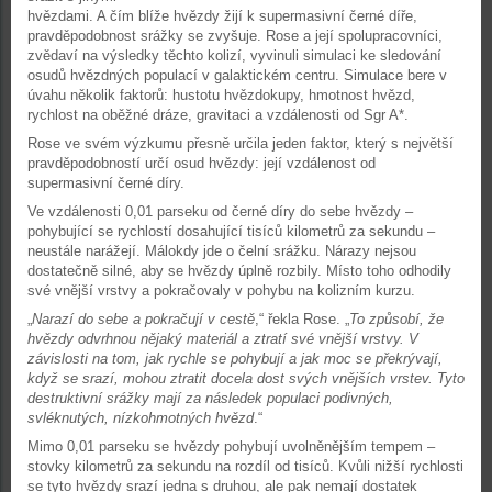
hvězdami. A čím blíže hvězdy žijí k supermasivní černé díře,
pravděpodobnost srážky se zvyšuje. Rose a její spolupracovníci,
zvědaví na výsledky těchto kolizí, vyvinuli simulaci ke sledování
osudů hvězdných populací v galaktickém centru. Simulace bere v
úvahu několik faktorů: hustotu hvězdokupy, hmotnost hvězd,
rychlost na oběžné dráze, gravitaci a vzdálenosti od Sgr A*.
Rose ve svém výzkumu přesně určila jeden faktor, který s největší
pravděpodobností určí osud hvězdy: její vzdálenost od
supermasivní černé díry.
Ve vzdálenosti 0,01 parseku od černé díry do sebe hvězdy –
pohybující se rychlostí dosahující tisíců kilometrů za sekundu –
neustále narážejí. Málokdy jde o čelní srážku. Nárazy nejsou
dostatečně silné, aby se hvězdy úplně rozbily. Místo toho odhodily
své vnější vrstvy a pokračovaly v pohybu na kolizním kurzu.
„
Narazí do sebe a pokračují v cestě
,“ řekla Rose. „
To způsobí, že
hvězdy odvrhnou nějaký materiál a ztratí své vnější vrstvy. V
závislosti na tom, jak rychle se pohybují a jak moc se překrývají,
když se srazí, mohou ztratit docela dost svých vnějších vrstev. Tyto
destruktivní srážky mají za následek populaci podivných,
svléknutých, nízkohmotných hvězd
.“
Mimo 0,01 parseku se hvězdy pohybují uvolněnějším tempem –
stovky kilometrů za sekundu na rozdíl od tisíců. Kvůli nižší rychlosti
se tyto hvězdy srazí jedna s druhou, ale pak nemají dostatek