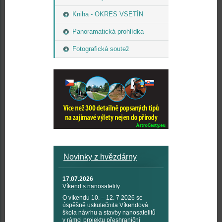
Kniha - OKRES VSETÍN
Panoramatická prohlídka
Fotografická soutež
Novinky z hvězdárny
17.07.2026
Víkend s nanosatelity
O víkendu 10. – 12. 7 2026 se
úspěšně uskutečnila Víkendová
škola návrhu a stavby nanosatelitů
v rámci projektu přeshraniční