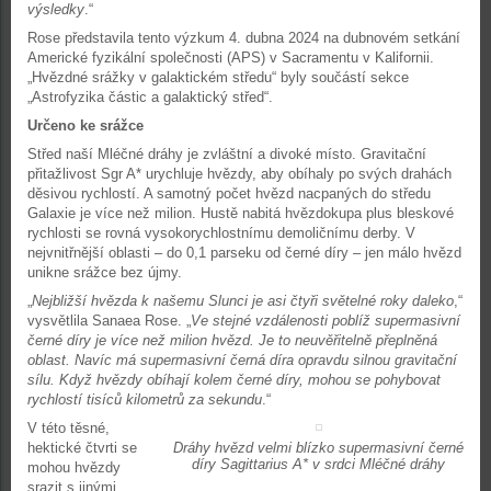
výsledky
.“
Rose představila tento výzkum 4. dubna 2024 na dubnovém setkání
Americké fyzikální společnosti (APS) v Sacramentu v Kalifornii.
„Hvězdné srážky v galaktickém středu“ byly součástí sekce
„Astrofyzika částic a galaktický střed“.
Určeno ke srážce
Střed naší Mléčné dráhy je zvláštní a divoké místo. Gravitační
přitažlivost Sgr A* urychluje hvězdy, aby obíhaly po svých drahách
děsivou rychlostí. A samotný počet hvězd nacpaných do středu
Galaxie je více než milion. Hustě nabitá hvězdokupa plus bleskové
rychlosti se rovná vysokorychlostnímu demoličnímu derby. V
nejvnitřnější oblasti – do 0,1 parseku od černé díry – jen málo hvězd
unikne srážce bez újmy.
„
Nejbližší hvězda k našemu Slunci je asi čtyři světelné roky daleko
,“
vysvětlila Sanaea Rose. „
Ve stejné vzdálenosti poblíž supermasivní
černé díry je více než milion hvězd. Je to neuvěřitelně přeplněná
oblast. Navíc má supermasivní černá díra opravdu silnou gravitační
sílu. Když hvězdy obíhají kolem černé díry, mohou se pohybovat
rychlostí tisíců kilometrů za sekundu
.“
V této těsné,
hektické čtvrti se
Dráhy hvězd velmi blízko supermasivní černé
díry Sagittarius A* v srdci Mléčné dráhy
mohou hvězdy
srazit s jinými