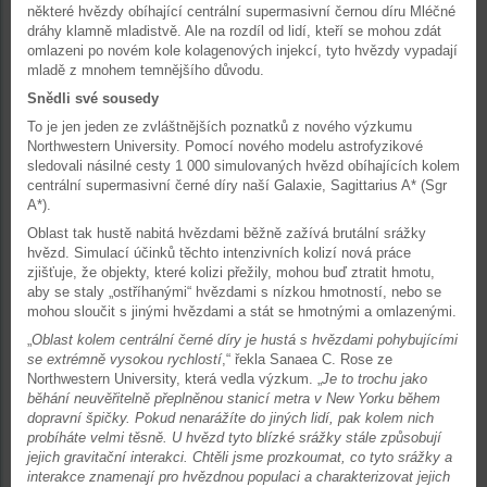
některé hvězdy obíhající centrální supermasivní černou díru Mléčné
dráhy klamně mladistvě. Ale na rozdíl od lidí, kteří se mohou zdát
omlazeni po novém kole kolagenových injekcí, tyto hvězdy vypadají
mladě z mnohem temnějšího důvodu.
Snědli své sousedy
To je jen jeden ze zvláštnějších poznatků z nového výzkumu
Northwestern University. Pomocí nového modelu astrofyzikové
sledovali násilné cesty 1 000 simulovaných hvězd obíhajících kolem
centrální supermasivní černé díry naší Galaxie, Sagittarius A* (Sgr
A*).
Oblast tak hustě nabitá hvězdami běžně zažívá brutální srážky
hvězd. Simulací účinků těchto intenzivních kolizí nová práce
zjišťuje, že objekty, které kolizi přežily, mohou buď ztratit hmotu,
aby se staly „ostříhanými“ hvězdami s nízkou hmotností, nebo se
mohou sloučit s jinými hvězdami a stát se hmotnými a omlazenými.
„
Oblast kolem centrální černé díry je hustá s hvězdami pohybujícími
se extrémně vysokou rychlostí
,“ řekla Sanaea C. Rose ze
Northwestern University, která vedla výzkum. „
Je to trochu jako
běhání neuvěřitelně přeplněnou stanicí metra v New Yorku během
dopravní špičky. Pokud nenarážíte do jiných lidí, pak kolem nich
probíháte velmi těsně. U hvězd tyto blízké srážky stále způsobují
jejich gravitační interakci. Chtěli jsme prozkoumat, co tyto srážky a
interakce znamenají pro hvězdnou populaci a charakterizovat jejich