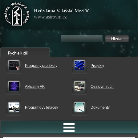
Hvězdárna Valašské Meziříčí
www.astrovm.cz
Programy pro školy
Projekty
Aktuality AK
Cestovní ruch
Programový letáček
Dokumenty