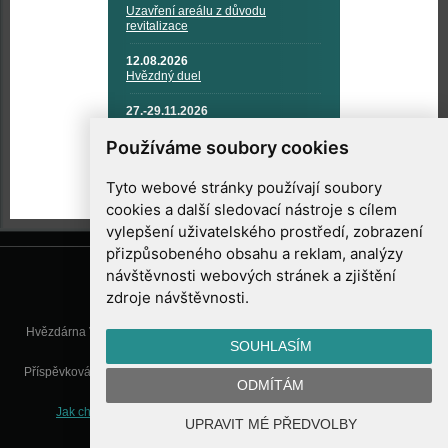
Uzavření areálu z důvodu
revitalizace
12.08.2026
Hvězdný duel
27.-29.11.2026
KOSMONAUTIKA, RAKETOVÁ
TECHNIKA A KOSMICKÉ
Používáme soubory cookies
TECHNOLOGIE
Tyto webové stránky používají soubory
cookies a další sledovací nástroje s cílem
vylepšení uživatelského prostředí, zobrazení
přizpůsobeného obsahu a reklam, analýzy
návštěvnosti webových stránek a zjištění
zdroje návštěvnosti.
Hvězdárna Valašské Meziříčí, příspěvková organizace, Vsetínská 78, 757
SOUHLASÍM
01 Valašské Meziříčí
Příspěvková organizace Zlínského kraje. Telefon:
571 611 928
, Mobil:
777
ODMÍTÁM
277 134
, E-mail:
info@astrovm.cz
Jak chráníme Vaše osobní údaje
|
Nastavení cookies
| Vyrobil:
UPRAVIT MÉ PŘEDVOLBY
WebConsult.cz