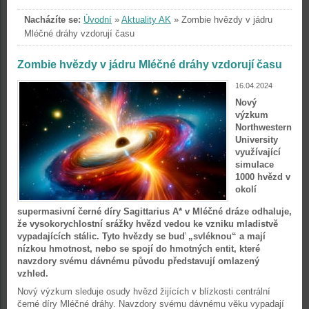
Nacházíte se:
Úvodní
»
Aktuality AK
»
Zombie hvězdy v jádru
Mléčné dráhy vzdorují času
Zombie hvězdy v jádru Mléčné dráhy vzdorují času
16.04.2024
Nový
výzkum
Northwestern
University
využívající
simulace
1000 hvězd v
okolí
supermasivní černé díry Sagittarius A* v Mléčné dráze odhaluje,
že vysokorychlostní srážky hvězd vedou ke vzniku mladistvě
vypadajících stálic. Tyto hvězdy se buď „svléknou“ a mají
nízkou hmotnost, nebo se spojí do hmotných entit, které
navzdory svému dávnému původu představují omlazený
vzhled.
Nový výzkum sleduje osudy hvězd žijících v blízkosti centrální
černé díry Mléčné dráhy. Navzdory svému dávnému věku vypadají