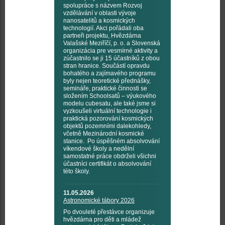
spolupráce s názvem Rozvoj
vzdělávání v oblasti vývoje
nanosatelitů a kosmických
technologií. Akci pořádali oba
partneři projektu, Hvězdárna
Valašské Meziříčí, p. o. a Slovenská
organizácia pre vesmírné aktivity a
zúčastnilo se ji 15 účastníků z obou
stran hranice. Součástí opravdu
bohatého a zajímavého programu
byly nejen teoretické přednášky,
semináře, praktické činnosti se
složením Schoolsatů – výukového
modelu cubesatu, ale také jsme si
vyzkoušeli virtuální technologie i
praktická pozorování kosmických
objektů pozemními dalekohledy,
včetně Mezinárodní kosmické
stanice. Po úspěšném absolvování
víkendové školy a nedělní
samostatné práce obdrželi všichni
účastníci certifikát o absolvování
této školy.
11.05.2026
Astronomické tábory 2026
Po dvouleté přestávce organizuje
hvězdárna pro děti a mládež