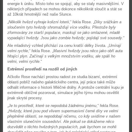
energie k úniku. Místo toho se spojují, aby se staly masivnějšími. V
některých případech se mohou dokonce několikrát sloučit a stát se
až 10krát hmotnější než naše Slunce.
„
Několik hvězd vyhraje kolizní loterii
,“ řekla Rose. „
Díky srážkám a
sloučením tyto hvězdy shromažďují více vodíku. Přestože byly
zformovány ze starší populace, maskují se jako omlazené, mladě
vypadající hvězdy. Jsou jako zombie hvězdy; pojídají své sousedy
.“
Ale mladistvý vzhled přichází za cenu kratší délky života. „
Umírají
velmi rychle
,“ řekla Rose. „
Masivní hvězdy jsou něco jako obří auta
hltající plyn. Začínají s velkým množstvím vodíku, ale spálí ho
velmi, velmi rychle
.“
Extrémní prostředí na rozdíl od jiných
Ačkoliv Rose nachází prostou radost ze studia bizarní, extrémní
oblasti poblíž našeho galaktického centra, její práce také může
odhalit informace o historii Mléčné dráhy. A protože centrální kupu je
extrémně obtížné pozorovat, simulace jejího týmu mohou osvětlit
jinak skryté procesy.
„
Je to prostředí, které se nepodobá žádnému jinému
,“ řekla Rose.
„
Hvězdy, které jsou pod vlivem supermasivní černé díry ve velmi
přeplněné oblasti, se nepodobají ničemu, co kdy uvidíme v našem
vlastním slunečním sousedství. Ale pokud se dokážeme něco
dozvědět o těchto hvězdných populacích, pak bychom se mohli