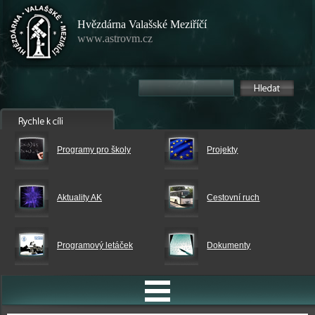
Hvězdárna Valašské Meziříčí
www.astrovm.cz
Programy pro školy
Projekty
Aktuality AK
Cestovní ruch
Programový letáček
Dokumenty