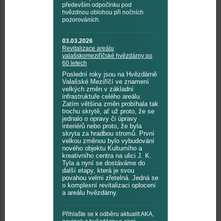
především odpočinku pod
hvězdnou oblohou při nočních
pozorováních.
03.03.2026
Revitalizace areálu
valašskomeziříčské hvězdárny po
60 letech
Poslední roky jsou na Hvězdárně
Valašské Meziříčí ve znamení
velkých změn v základní
infrastruktuře celého areálu.
Zatím většina změn probíhala tak
trochu skrytě, ať už proto, že se
jednalo o opravy či úpravy
interiérů nebo proto, že byla
skryta za hradbou stromů. První
velkou změnou bylo vybudování
nového objektu Kulturního a
kreativního centra na ulici J. K.
Tyla a nyní se dostáváme do
další etapy, která je svou
povahou velmi zřetelná. Jedná se
o komplexní revitalizaci oplocení
a areálu hvězdárny.
Přihlašte se k odběru aktualit AKA,