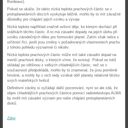
Bordeaux).
Pokud se ukáže, že takto nízká teplota prachových částic se v
protoplanetárních discích vyskytuje běžně, mohlo by to mít závažné
důsledky pro chápání jejich vzniku a vývoje.
Nízká teplota například značně ovlivní děje, ke kterým dochází při
srážkách těchto částic. A to má zásadní dopady na jejich úlohu při
vzniku zárodečných těles pro formování planet. Zatím však nelze s
určitostí říci, jestli jsou změny v požadovaných vlastnostech prachu
z tohoto pohledu významné či nikoliv.
Nízká teplota prachových částic může mít také zásadní dopad na
menší prachové disky, o kterých víme, že existují. Pokud se totiž
skládají po většinou z velkých chladnějších částic, než se v
současnosti předpokládá, mohlo by to znamenat, že jsou poměrně
hmotné, a mohly by v nich tedy vznikat obří planety relativně blízko
svých mateřských hvězd.
Definitivní závěry si vyžádají další pozorování, nyní se ale zdá, že
objev chladnějších prachových částice pomocí radioteleskopu ALMA
by mohl mít zásadní význam pro naše chápání protoplanetárních
disků.
Zdroj