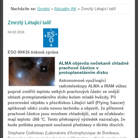
Nacházíte se:
Úvodní
»
Aktuality AK
»
Zmrzlý Létající talíř
Zmrzlý Létající talíř
04.02.2016
ESO 004/16 tisková zpráva
ALMA objevila nečekaně chladné
prachové částice v
protoplanetárním disku
Astronomové využívající
radioteleskopy ALMA a IRAM vůbec
poprvé změřili teplotu velkých prachových částic ve vnější
oblasti protoplanetárního disku kolem mladé hvězdy. Při
pozorování objektu s přezdívkou Létající talíř (Flying Saucer)
aplikovali vědci zcela novou techniku a objevili, že přítomné
prachové částice jsou mnohem chladnější, než se očekávalo:
mají teplotu -266 °C. Tento překvapivý výsledek naznačuje, že
bude potřeba poupravit současné představy o těchto discích.
Stephane Guilloteau (Laboratoire d'Astrophysique de Bordeaux,