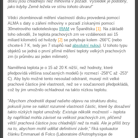
disku jsou chladnější než mlhovina v pozadí. Výsledek je podobný,
jako kdyby Země ležela ve stínu tohoto útvaru!
“
Vědci zkombinovali měření vlastností disku provedená pomocí
ALMA s daty o záření mlhoviny v pozadí získanými pomocí
30metrového radioteleskopu
IRAM
ve Španělsku
[1]
. Na základě
toho odvodili, že teplota prachových zrn ve vzdálenosti asi 15
miliard kilometrů od hvězdy
[2]
se pohybuje kolem -266°C (nebo
chcete-li 7 K, tedy jen 7 stupňů nad
absolutní nulou
). U tohoto typu
objektů se jedná o první přímé měření teploty velkých prachových
zrn (o průměru asi jeden milimetr).
Naměřená teplota je o 15 až 20 K nižší, než hodnoty, které
předpovídá většina současných modelů (v rozmezí -258°C až -253°
C). Aby bylo možné tento nesoulad odstranit, musejí mít velké
prachové částice jiné vlastnosti, než se v současnosti předpokládá,
což by jim umožnilo ochladnout na takto nízkou teplotu.
“
Abychom zhodnotili dopad našeho objevu na strukturu disku,
pokusili jsme se nalézt rozumné vlastnosti částic, které by dosažení
takto nízkých teplot umožnily. Existuje několik možností – teplota
by například mohla záviset na velikost prachových zrn, přičemž
větší prachová částice jsou chladnější než ta malá. Ale je příliš brzy
na to, abychom mohli udělat definitivní závěr
,“ říká spoluautor
článku Emmanuel di Folco (Laboratoire d'Astrophysique de