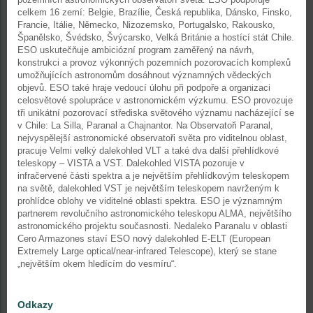
celkem 16 zemí: Belgie, Brazílie, Česká republika, Dánsko, Finsko,
Francie, Itálie, Německo, Nizozemsko, Portugalsko, Rakousko,
Španělsko, Švédsko, Švýcarsko, Velká Británie a hostící stát Chile.
ESO uskutečňuje ambiciózní program zaměřený na návrh,
konstrukci a provoz výkonných pozemních pozorovacích komplexů
umožňujících astronomům dosáhnout významných vědeckých
objevů. ESO také hraje vedoucí úlohu při podpoře a organizaci
celosvětové spolupráce v astronomickém výzkumu. ESO provozuje
tři unikátní pozorovací střediska světového významu nacházející se
v Chile: La Silla, Paranal a Chajnantor. Na Observatoři Paranal,
nejvyspělejší astronomické observatoři světa pro viditelnou oblast,
pracuje Velmi velký dalekohled VLT a také dva další přehlídkové
teleskopy – VISTA a VST. Dalekohled VISTA pozoruje v
infračervené části spektra a je největším přehlídkovým teleskopem
na světě, dalekohled VST je největším teleskopem navrženým k
prohlídce oblohy ve viditelné oblasti spektra. ESO je významným
partnerem revolučního astronomického teleskopu ALMA, největšího
astronomického projektu současnosti. Nedaleko Paranalu v oblasti
Cero Armazones staví ESO nový dalekohled E-ELT (European
Extremely Large optical/near-infrared Telescope), který se stane
„největším okem hledícím do vesmíru“.
Odkazy