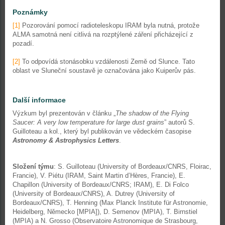
Poznámky
[1]
Pozorování pomocí radioteleskopu IRAM byla nutná, protože
ALMA samotná není citlivá na rozptýlené záření přicházející z
pozadí.
[2]
To odpovídá stonásobku vzdálenosti Země od Slunce. Tato
oblast ve Sluneční soustavě je označována jako Kuiperův pás.
Další informace
Výzkum byl prezentován v článku „
The shadow of the Flying
Saucer: A very low temperature for large dust grains
” autorů S.
Guilloteau a kol., který byl publikován ve vědeckém časopise
Astronomy & Astrophysics Letters
.
Složení týmu
: S. Guilloteau (University of Bordeaux/CNRS, Floirac,
Francie), V. Piétu (IRAM, Saint Martin d’Hères, Francie), E.
Chapillon (University of Bordeaux/CNRS; IRAM), E. Di Folco
(University of Bordeaux/CNRS), A. Dutrey (University of
Bordeaux/CNRS), T. Henning (Max Planck Institute für Astronomie,
Heidelberg, Německo [MPIA]), D. Semenov (MPIA), T. Birnstiel
(MPIA) a N. Grosso (Observatoire Astronomique de Strasbourg,