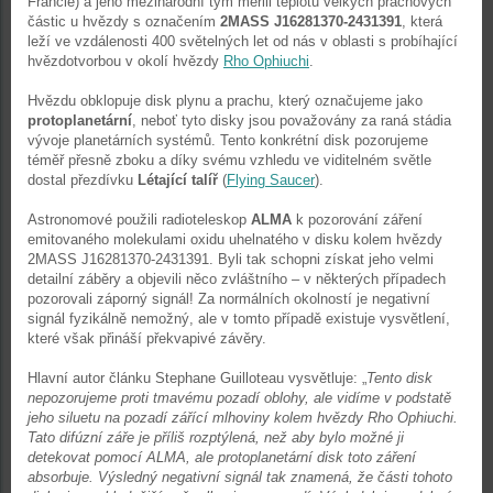
Francie) a jeho mezinárodní tým měřili teplotu velkých prachových
částic u hvězdy s označením
2MASS J16281370-2431391
, která
leží ve vzdálenosti 400 světelných let od nás v oblasti s probíhající
hvězdotvorbou v okolí hvězdy
Rho Ophiuchi
.
Hvězdu obklopuje disk plynu a prachu, který označujeme jako
protoplanetární
, neboť tyto disky jsou považovány za raná stádia
vývoje planetárních systémů. Tento konkrétní disk pozorujeme
téměř přesně zboku a díky svému vzhledu ve viditelném světle
dostal přezdívku
Létající talíř
(
Flying Saucer
).
Astronomové použili radioteleskop
ALMA
k pozorování záření
emitovaného molekulami oxidu uhelnatého v disku kolem hvězdy
2MASS J16281370-2431391. Byli tak schopni získat jeho velmi
detailní záběry a objevili něco zvláštního – v některých případech
pozorovali záporný signál! Za normálních okolností je negativní
signál fyzikálně nemožný, ale v tomto případě existuje vysvětlení,
které však přináší překvapivé závěry.
Hlavní autor článku Stephane Guilloteau vysvětluje: „
Tento disk
nepozorujeme proti tmavému pozadí oblohy, ale vidíme v podstatě
jeho siluetu na pozadí zářící mlhoviny kolem hvězdy Rho Ophiuchi.
Tato difúzní záře je příliš rozptýlená, než aby bylo možné ji
detekovat pomocí ALMA, ale protoplanetární disk toto záření
absorbuje. Výsledný negativní signál tak znamená, že části tohoto