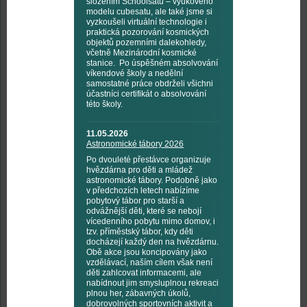
složením Schoolsatů – výukového
modelu cubesatu, ale také jsme si
vyzkoušeli virtuální technologie i
praktická pozorování kosmických
objektů pozemními dalekohledy,
včetně Mezinárodní kosmické
stanice. Po úspěšném absolvování
víkendové školy a nedělní
samostatné práce obdrželi všichni
účastníci certifikát o absolvování
této školy.
11.05.2026
Astronomické tábory 2026
Po dvouleté přestávce organizuje
hvězdárna pro děti a mládež
astronomické tábory. Podobně jako
v předchozích letech nabízíme
pobytový tábor pro starší a
odvážnější děti, které se nebojí
vícedenního pobytu mimo domov, i
tzv. příměstský tábor, kdy děti
docházejí každý den na hvězdárnu.
Obě akce jsou koncipovány jako
vzdělávací, naším cílem však není
děti zahlcovat informacemi, ale
nabídnout jim smysluplnou rekreaci
plnou her, zábavných úkolů,
dobrovolných sportovních aktivit a