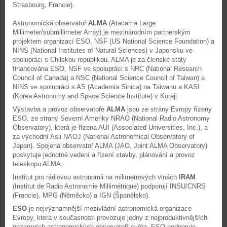
Strasbourg, Francie).
Astronomická observatoř
ALMA
(Atacama Large
Millimeter/submillimeter Array) je mezinárodním partnerským
projektem organizací ESO, NSF (US National Science Foundation) a
NINS (National Institutes of Natural Sciences) v Japonsku ve
spolupráci s Chilskou republikou. ALMA je za členské státy
financována ESO, NSF ve spolupráci s NRC (National Research
Council of Canada) a NSC (National Science Council of Taiwan) a
NINS ve spolupráci s AS (Academia Sinica) na Taiwanu a KASI
(Korea Astronomy and Space Science Institute) v Koreji.
Výstavba a provoz observatoře
ALMA
jsou ze strany Evropy řízeny
ESO, ze strany Severní Ameriky NRAO (National Radio Astronomy
Observatory), která je řízena AUI (Associated Universities, Inc.), a
za východní Asii NAOJ (National Astronomical Observatory of
Japan). Spojená observatoř ALMA (JAO, Joint ALMA Observatory)
poskytuje jednotné vedení a řízení stavby, plánování a provoz
teleskopu ALMA.
Institut pro rádiovou astronomii na milimetrových vlnách
IRAM
(Institut de Radio Astronomie Millimétrique) podporují INSU/CNRS
(Francie), MPG (Něměcko) a IGN (Španělsko).
ESO
je nejvýznamnější mezivládní astronomická organizace
Evropy, která v současnosti provozuje jedny z nejproduktivnějších
pozemních astronomických observatoří světa. ESO podporuje