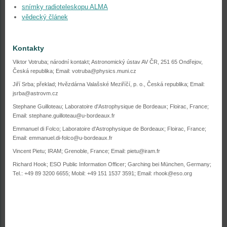
snímky radioteleskopu ALMA
vědecký článek
Kontakty
Viktor Votruba; národní kontakt; Astronomický ústav AV ČR, 251 65 Ondřejov,
Česká republika; Email: votruba@physics.muni.cz
Jiří Srba; překlad; Hvězdárna Valašské Meziříčí, p. o., Česká republika;
Email:
jsrba@astrovm.cz
Stephane Guilloteau; Laboratoire d'Astrophysique de Bordeaux; Floirac, France;
Email: stephane.guilloteau@u-bordeaux.fr
Emmanuel di Folco; Laboratoire d'Astrophysique de Bordeaux; Floirac, France;
Email: emmanuel.di-folco@u-bordeaux.fr
Vincent Pietu; IRAM; Grenoble, France; Email: pietu@iram.fr
Richard Hook; ESO Public Information Officer; Garching bei München, Germany;
Tel.: +49 89 3200 6655; Mobil: +49 151 1537 3591; Email: rhook@eso.org