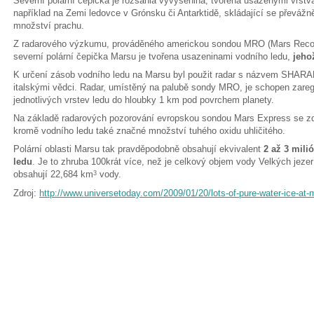
Severní polární čepička je rozsáhlá vyvýšenina, tvořená usazenými vrstv
například na Zemi ledovce v Grónsku či Antarktidě, skládající se převážn
množství prachu.
Z radarového výzkumu, prováděného americkou sondou MRO (Mars Reconn
severní polární čepička Marsu je tvořena usazeninami vodního ledu,
jeho
K určení zásob vodního ledu na Marsu byl použit radar s názvem SHARA
italskými vědci. Radar, umístěný na palubě sondy MRO, je schopen zareg
jednotlivých vrstev ledu do hloubky 1 km pod povrchem planety.
Na základě radarových pozorování evropskou sondou Mars Express se zdá,
kromě vodního ledu také značné množství tuhého oxidu uhličitého.
Polární oblasti Marsu tak pravděpodobně obsahují ekvivalent
2 až 3 mili
ledu
. Je to zhruba 100krát více, než je celkový objem vody Velkých jez
obsahují 22,684 km
vody.
3
Zdroj:
http://www.universetoday.com/2009/01/20/lots-of-pure-water-ice-at-m