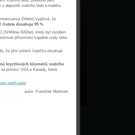
ami vodního ledu, podobně jako
ě z depozitů vodního ledu a malého
aissance Orbiter) vyplývá, že
ž čistota dosahuje 95 %
.
D (SHAllow RADar), který byl vyroben
istrovat přítomnost kapalné vody nebo
 že jižní polární čepička obsahuje
ónů krychlových kilometrů vodního
er na pomezí USA a Kanady, která
ars-north-pole/
autor: František Martinek