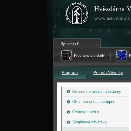
Hvězdárna V
www.astrovm.cz
Programy pro školy
P
Program
Pro návštěvníky
Omezení v areálu hvězdárny
Otevírací doba a vstupné
Cestovní ruch »
Skupinové návštěvy