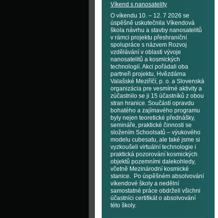
Víkend s nanosatelity
O víkendu 10. – 12. 7 2026 se
úspěšně uskutečnila Víkendová
škola návrhu a stavby nanosatelitů
v rámci projektu přeshraniční
spolupráce s názvem Rozvoj
vzdělávání v oblasti vývoje
nanosatelitů a kosmických
technologií. Akci pořádali oba
partneři projektu, Hvězdárna
Valašské Meziříčí, p. o. a Slovenská
organizácia pre vesmírné aktivity a
zúčastnilo se ji 15 účastníků z obou
stran hranice. Součástí opravdu
bohatého a zajímavého programu
byly nejen teoretické přednášky,
semináře, praktické činnosti se
složením Schoolsatů – výukového
modelu cubesatu, ale také jsme si
vyzkoušeli virtuální technologie i
praktická pozorování kosmických
objektů pozemními dalekohledy,
včetně Mezinárodní kosmické
stanice. Po úspěšném absolvování
víkendové školy a nedělní
samostatné práce obdrželi všichni
účastníci certifikát o absolvování
této školy.