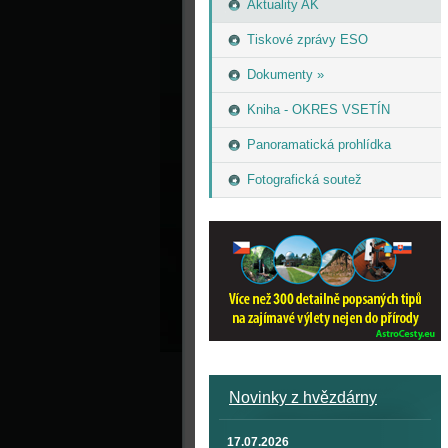
Aktuality AK
Tiskové zprávy ESO
Dokumenty »
Kniha - OKRES VSETÍN
Panoramatická prohlídka
Fotografická soutež
Novinky z hvězdárny
17.07.2026