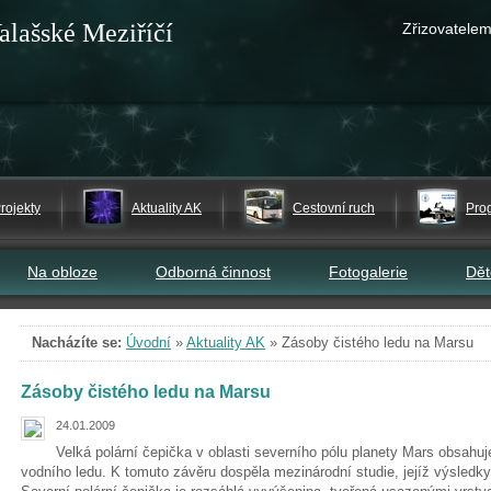
alašské Meziříčí
Zřizovatelem
rojekty
Aktuality AK
Cestovní ruch
Pro
Na obloze
Odborná činnost
Fotogalerie
Dě
Nacházíte se:
Úvodní
»
Aktuality AK
»
Zásoby čistého ledu na Marsu
Zásoby čistého ledu na Marsu
24.01.2009
Velká polární čepička v oblasti severního pólu planety Mars obsah
vodního ledu. K tomuto závěru dospěla mezinárodní studie, jejíž výsledky