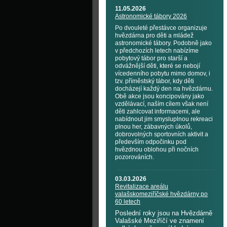
11.05.2026
Astronomické tábory 2026
Po dvouleté přestávce organizuje
hvězdárna pro děti a mládež
astronomické tábory. Podobně jako
v předchozích letech nabízíme
pobytový tábor pro starší a
odvážnější děti, které se nebojí
vícedenního pobytu mimo domov, i
tzv. příměstský tábor, kdy děti
docházejí každý den na hvězdárnu.
Obě akce jsou koncipovány jako
vzdělávací, naším cílem však není
děti zahlcovat informacemi, ale
nabídnout jim smysluplnou rekreaci
plnou her, zábavných úkolů,
dobrovolných sportovních aktivit a
především odpočinku pod
hvězdnou oblohou při nočních
pozorováních.
03.03.2026
Revitalizace areálu
valašskomeziříčské hvězdárny po
60 letech
Poslední roky jsou na Hvězdárně
Valašské Meziříčí ve znamení