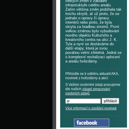
velkých změn v základní
infrastruktuře celého areálu.
Zatím většina změn probíhala tak
trochu skrytě, ať už proto, že se
jednalo o opravy či úpravy
interiérů nebo proto, že byla
skryta za hradbou stromů. První
velkou změnou bylo vybudování
nového objektu Kulturního a
kreativního centra na ulici J. K.
Tyla a nyní se dostáváme do
další etapy, která je svou
povahou velmi zřetelná. Jedná se
o komplexní revitalizaci oplocení
a areálu hvězdárny.
Přihlašte se k odběru aktualit AKA,
novinek z hvězdárny a akcí:
S Vašimi osobními údaji pracujeme
dle našich
zásad zpracování
osobních údajů
.
Více informací o zasílání novinek