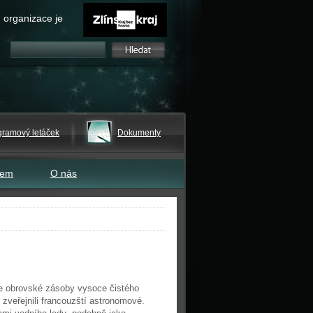
 organizace je
gramový letáček
Dokumenty
tem
O nás
uje obrovské zásoby vysoce čistého
 zveřejnili francouzští astronomové.