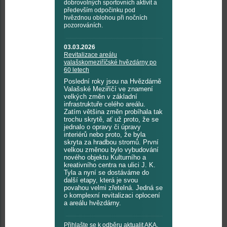
dobrovolných sportovních aktivit a
především odpočinku pod
hvězdnou oblohou při nočních
pozorováních.
03.03.2026
Revitalizace areálu
valašskomeziříčské hvězdárny po
60 letech
Poslední roky jsou na Hvězdárně
Valašské Meziříčí ve znamení
velkých změn v základní
infrastruktuře celého areálu.
Zatím většina změn probíhala tak
trochu skrytě, ať už proto, že se
jednalo o opravy či úpravy
interiérů nebo proto, že byla
skryta za hradbou stromů. První
velkou změnou bylo vybudování
nového objektu Kulturního a
kreativního centra na ulici J. K.
Tyla a nyní se dostáváme do
další etapy, která je svou
povahou velmi zřetelná. Jedná se
o komplexní revitalizaci oplocení
a areálu hvězdárny.
Přihlašte se k odběru aktualit AKA,