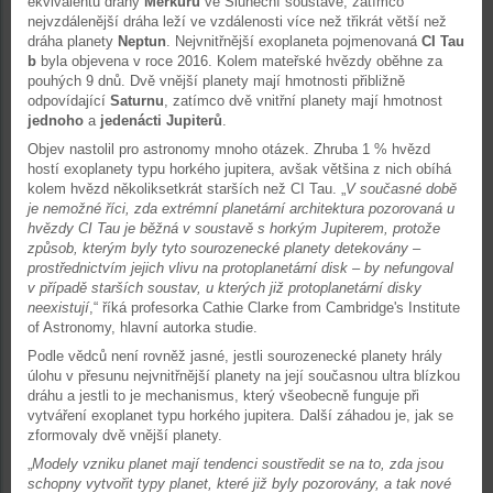
ekvivalentu dráhy
Merkuru
ve Sluneční soustavě, zatímco
nejvzdálenější dráha leží ve vzdálenosti více než třikrát větší než
dráha planety
Neptun
. Nejvnitřnější exoplaneta pojmenovaná
CI Tau
b
byla objevena v roce 2016. Kolem mateřské hvězdy oběhne za
pouhých 9 dnů. Dvě vnější planety mají hmotnosti přibližně
odpovídající
Saturnu
, zatímco dvě vnitřní planety mají hmotnost
jednoho
a
jedenácti
Jupiterů
.
Objev nastolil pro astronomy mnoho otázek. Zhruba 1 % hvězd
hostí exoplanety typu horkého jupitera, avšak většina z nich obíhá
kolem hvězd několiksetkrát starších než CI Tau. „
V současné době
je nemožné říci, zda extrémní planetární architektura pozorovaná u
hvězdy CI Tau je běžná v soustavě s horkým Jupiterem, protože
způsob, kterým byly tyto sourozenecké planety detekovány –
prostřednictvím jejich vlivu na protoplanetární disk – by nefungoval
v případě starších soustav, u kterých již protoplanetární disky
neexistují
,“ říká profesorka Cathie Clarke from Cambridge's Institute
of Astronomy, hlavní autorka studie.
Podle vědců není rovněž jasné, jestli sourozenecké planety hrály
úlohu v přesunu nejvnitřnější planety na její současnou ultra blízkou
dráhu a jestli to je mechanismus, který všeobecně funguje při
vytváření exoplanet typu horkého jupitera. Další záhadou je, jak se
zformovaly dvě vnější planety.
„
Modely vzniku planet mají tendenci soustředit se na to, zda jsou
schopny vytvořit typy planet, které již byly pozorovány, a tak nové