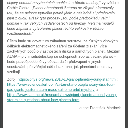
objevy nemusí nevyhnutelně souhlasit s těmito modely
,“ vysvětluje
Cathie Clarke. „
Planety hmotnosti Saturnu se zřejmě zformovaly
tak, že se nejprve vytvořilo pevné jádro a následně si přitahovalo
plyn z okolí, avšak tyto procesy jsou podle předpokladu velmi
pomalé v tak velkých vzdálenostech od hvězdy. Většina modelů
bude zápasit s vytvořením planet těchto velikostí v těchto
vzdálenostech
.“
Cílem bude studovat tuto záhadnou soustavu na různých vlnových
délkách elektromagnetického záření za účelem získání více
záchytných bodů o vlastnostech disku a samotných planet. Mezitím
ALMA – první radioteleskop se schopností zobrazit vznik planet –
bude pravděpodobně vylučovat další překvapení v jiných
soustavách přetvářející náš obraz toho, jak planetární soustavy
vznikají.
Zdroj:
https://phys.org/news/2018-10-giant-planets-young-star.html
;
https://www.sciencealert.com/ci-tau-star-protoplanetary-disc-four-
gas-giants-jupiter-saturn-mass-extreme-orbit-mystery
a
https://www.cam.ac.uk/research/news/giant-planets-around-young-
star-raise-questions-about-how-planets-form
autor: František Martinek