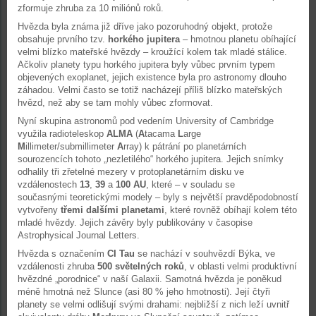
zformuje zhruba za 10 miliónů roků.
Hvězda byla známa již dříve jako pozoruhodný objekt, protože
obsahuje prvního tzv.
horkého jupitera
– hmotnou planetu obíhající
velmi blízko mateřské hvězdy – kroužící kolem tak mladé stálice.
Ačkoliv planety typu horkého jupitera byly vůbec prvním typem
objevených exoplanet, jejich existence byla pro astronomy dlouho
záhadou. Velmi často se totiž nacházejí příliš blízko mateřských
hvězd, než aby se tam mohly vůbec zformovat.
Nyní skupina astronomů pod vedením University of Cambridge
využila radioteleskop
ALMA
(
A
tacama
L
arge
M
illimeter/submillimeter
A
rray) k pátrání po planetárních
sourozencích tohoto „nezletilého“ horkého jupitera. Jejich snímky
odhalily tři zřetelné mezery v protoplanetárním disku ve
vzdálenostech
13
,
39
a
100 AU
, které – v souladu se
současnými teoretickými modely – byly s největší pravděpodobností
vytvořeny
třemi dalšími planetami
, které rovněž obíhají kolem této
mladé hvězdy. Jejich závěry byly publikovány v časopise
Astrophysical Journal Letters.
Hvězda s označením
CI Tau
se nachází v souhvězdí Býka, ve
vzdálenosti zhruba
500 světelných roků
, v oblasti velmi produktivní
hvězdné „porodnice“ v naší Galaxii. Samotná hvězda je poněkud
méně hmotná než Slunce (asi 80 % jeho hmotnosti). Její čtyři
planety se velmi odlišují svými drahami: nejbližší z nich leží uvnitř