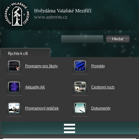
Hvězdárna Valašské Meziříčí
www.astrovm.cz
Programy pro školy
Projekty
Aktuality AK
Cestovní ruch
Programový letáček
Dokumenty