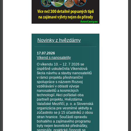
Novinky z hvězdárny
17.07.2026
Víkend s nanosatelity
O víkendu 10. – 12. 7 2026 se
úspěšně uskutečnila Víkendová
škola návrhu a stavby nanosatelitů
v rámci projektu přeshraniční
spolupráce s názvem Rozvoj
vzdělávání v oblasti vývoje
nanosatelitů a kosmických
technologií. Akci pořádali oba
partneři projektu, Hvězdárna
Valašské Meziříčí, p. o. a Slovenská
organizácia pre vesmírné aktivity a
zúčastnilo se ji 15 účastníků z obou
stran hranice. Součástí opravdu
bohatého a zajímavého programu
byly nejen teoretické přednášky,
semináře, praktické činnosti se