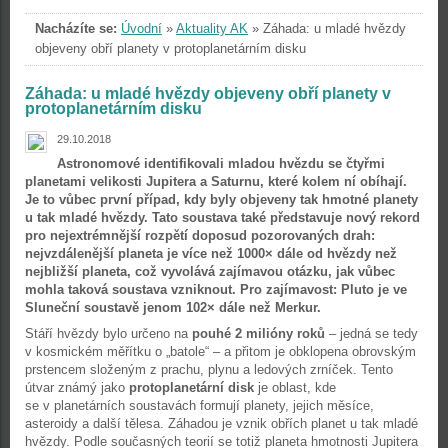
Nacházíte se:
Úvodní
»
Aktuality AK
»
Záhada: u mladé hvězdy
objeveny obří planety v protoplanetárním disku
Záhada: u mladé hvězdy objeveny obří planety v
protoplanetárním disku
29.10.2018
Astronomové identifikovali mladou hvězdu se čtyřmi
planetami velikosti Jupitera a Saturnu, které kolem ní obíhají.
Je to vůbec první případ, kdy byly objeveny tak hmotné planety
u tak mladé hvězdy. Tato soustava také představuje nový rekord
pro nejextrémnější rozpětí doposud pozorovaných drah:
nejvzdálenější planeta je více než 1000× dále od hvězdy než
nejbližší planeta, což vyvolává zajímavou otázku, jak vůbec
mohla taková soustava vzniknout. Pro zajímavost: Pluto je ve
Sluneční soustavě jenom 102× dále než Merkur.
Stáří hvězdy bylo určeno na
pouhé 2 milióny roků
– jedná se tedy
v kosmickém měřítku o „batole“ – a přitom je obklopena obrovským
prstencem složeným z prachu, plynu a ledových zrníček. Tento
útvar známý jako
protoplanetární disk
je oblast, kde
se v planetárních soustavách formují planety, jejich měsíce,
asteroidy a další tělesa. Záhadou je vznik obřích planet u tak mladé
hvězdy. Podle současných teorií se totiž planeta hmotnosti Jupitera