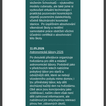
složením Schoolsatů – výukového
modelu cubesatu, ale také jsme si
vyzkoušeli virtuální technologie i
praktická pozorování kosmických
objektů pozemními dalekohledy,
včetně Mezinárodní kosmické
stanice. Po úspěšném absolvování
víkendové školy a nedělní
samostatné práce obdrželi všichni
účastníci certifikát o absolvování
této školy.
11.05.2026
Astronomické tábory 2026
Po dvouleté přestávce organizuje
hvězdárna pro děti a mládež
astronomické tábory. Podobně jako
v předchozích letech nabízíme
pobytový tábor pro starší a
odvážnější děti, které se nebojí
vícedenního pobytu mimo domov, i
tzv. příměstský tábor, kdy děti
docházejí každý den na hvězdárnu.
Obě akce jsou koncipovány jako
vzdělávací, naším cílem však není
děti zahlcovat informacemi, ale
nabídnout jim smysluplnou rekreaci
plnou her, zábavných úkolů,