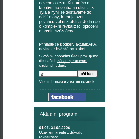
nového objektu Kulturního a
kreativního centra na ulici J. K.
Tyla a nyní se dostáváme do
další etapy, která je svou
povahou velmi zřetelná. Jedná se
o komplexní revitalizaci oplocení
a areálu hvězdárny.
Přihlašte se k odběru aktualit AKA,
novinek z hvězdárny a akcí:
S Vašimi osobními údaji pracujeme
dle našich
zásad zpracování
osobních údajů
.
Více informací o zasílání novinek
Aktuální program
01.07.-31.08.2026
Uzavření areálu z důvodu
revitalizace