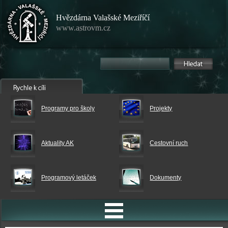
Hvězdárna Valašské Meziříčí
www.astrovm.cz
Programy pro školy
Projekty
Aktuality AK
Cestovní ruch
Programový letáček
Dokumenty