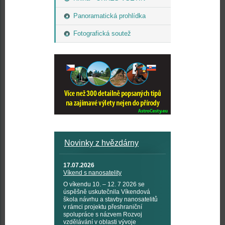
Panoramatická prohlídka
Fotografická soutež
Novinky z hvězdárny
17.07.2026
Víkend s nanosatelity
O víkendu 10. – 12. 7 2026 se
úspěšně uskutečnila Víkendová
škola návrhu a stavby nanosatelitů
v rámci projektu přeshraniční
spolupráce s názvem Rozvoj
vzdělávání v oblasti vývoje