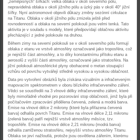
„zeměpisných“ šířkách: velká oblaka v okolí severního pólu,
nepravidelná oblaka v okolí jižního pólu a úzký pás v okolí 40° jižní
šířky. Nyní astronomové objevili důkazy změny sezónní cirkulace
na Titanu. Oblaka v okolí jižního pólu zmizela ještě před
rovnodenností a oblaka na severní polokouli jsou velmi tenká. Tato
aktivita je v souladu s modely, které předpovídají oblačnou aktivitu
přecházející z jedné polokoule na druhou.
Během zimy na severní polokouli se v okolí severního pólu formují
oblaka z etanu ve vrstvě atmosféry označované jako troposféra, což
je nejnižší část atmosféry, a to díky konstantnímu přítoku etanu a
aerosolů z vyšší části atmosféry, označované jako stratosféra. Na
jižní polokouli atmosférické plyny obohacené o metan stoupající
vzhůru od povrchu vytvářejí středně vysokou a vysokou oblačnost.
Data pro vytvoření obrázků byla získána vizuálním a infračerveným
mapovacím spektrometrem v oboru blízkého infračerveného záření.
Vědci se soustředili na 3 vlnové délky infračerveného záření, které
byly mimořádně vhodné pro pozorování stop oblačnosti, jimž byla při
počítačovém zpracování přidělena červená, zelená a modrá barva.
Emise na vlnové délce 2 mikrony (které byla přiřazena červená
barva) odhalila povrch Titanu. Emise na vlnové délce 2,11 mikronu
(zelená barva) patří nejnižší vrstvě atmosféry měsíce, tzv.
troposféře. Emise na vlnové délce 2,21 mikronu (modrá barva)
odhalila zamlženou stratosféru, nejvyšší vrstvu atmosféry Titanu.
Oblaka se jeví nažloutlá, protože jsou osvětlena zářením, kterému