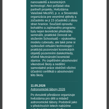
nanosatelitů a kosmických
technologií. Akci pořádali oba
partneři projektu, Hvězdárna
Valašské Meziříčí, p. o. a Slovenská
organizácia pre vesmírné aktivity a
zúčastnilo se ji 15 účastníků z obou
stran hranice. Součástí opravdu
bohatého a zajímavého programu
byly nejen teoretické přednášky,
semináře, praktické činnosti se
složením Schoolsatů – výukového
modelu cubesatu, ale také jsme si
vyzkoušeli virtuální technologie i
praktická pozorování kosmických
objektů pozemními dalekohledy,
včetně Mezinárodní kosmické
stanice. Po úspěšném absolvování
víkendové školy a nedělní
samostatné práce obdrželi všichni
účastníci certifikát o absolvování
této školy.
11.05.2026
Astronomické tábory 2026
Po dvouleté přestávce organizuje
hvězdárna pro děti a mládež
astronomické tábory. Podobně jako
v předchozích letech nabízíme