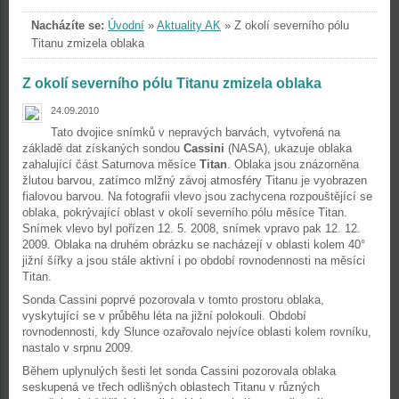
Nacházíte se:
Úvodní
»
Aktuality AK
»
Z okolí severního pólu
Titanu zmizela oblaka
Z okolí severního pólu Titanu zmizela oblaka
24.09.2010
Tato dvojice snímků v nepravých barvách, vytvořená na
základě dat získaných sondou
Cassini
(NASA), ukazuje oblaka
zahalující část Saturnova měsíce
Titan
. Oblaka jsou znázorněna
žlutou barvou, zatímco mlžný závoj atmosféry Titanu je vyobrazen
fialovou barvou. Na fotografii vlevo jsou zachycena rozpouštějící se
oblaka, pokrývající oblast v okolí severního pólu měsíce Titan.
Snímek vlevo byl pořízen 12. 5. 2008, snímek vpravo pak 12. 12.
2009. Oblaka na druhém obrázku se nacházejí v oblasti kolem 40°
jižní šířky a jsou stále aktivní i po období rovnodennosti na měsíci
Titan.
Sonda Cassini poprvé pozorovala v tomto prostoru oblaka,
vyskytující se v průběhu léta na jižní polokouli. Období
rovnodennosti, kdy Slunce ozařovalo nejvíce oblasti kolem rovníku,
nastalo v srpnu 2009.
Během uplynulých šesti let sonda Cassini pozorovala oblaka
seskupená ve třech odlišných oblastech Titanu v různých