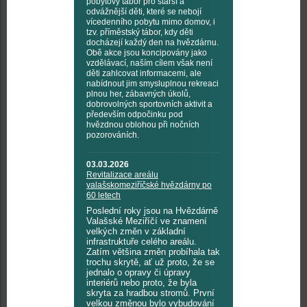
pobytový tábor pro starší a
odvážnější děti, které se nebojí
vícedenního pobytu mimo domov, i
tzv. příměstský tábor, kdy děti
docházejí každý den na hvězdárnu.
Obě akce jsou koncipovány jako
vzdělávací, naším cílem však není
děti zahlcovat informacemi, ale
nabídnout jim smysluplnou rekreaci
plnou her, zábavných úkolů,
dobrovolných sportovních aktivit a
především odpočinku pod
hvězdnou oblohou při nočních
pozorováních.
03.03.2026
Revitalizace areálu
valašskomeziříčské hvězdárny po
60 letech
Poslední roky jsou na Hvězdárně
Valašské Meziříčí ve znamení
velkých změn v základní
infrastruktuře celého areálu.
Zatím většina změn probíhala tak
trochu skrytě, ať už proto, že se
jednalo o opravy či úpravy
interiérů nebo proto, že byla
skryta za hradbou stromů. První
velkou změnou bylo vybudování