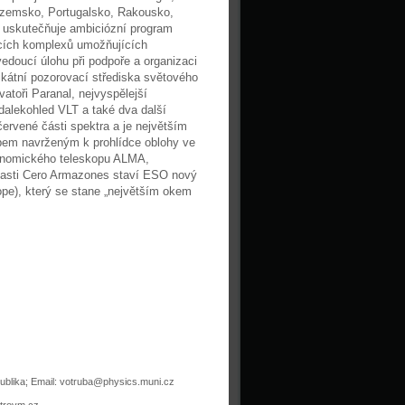
zozemsko, Portugalsko, Rakousko,
O uskutečňuje ambiciózní program
cích komplexů umožňujících
oucí úlohu při podpoře a organizaci
kátní pozorovací střediska světového
atoři Paranal, nejvyspělejší
 dalekohled VLT a také dva další
ervené části spektra a je největším
pem navrženým k prohlídce oblohy ve
ronomického teleskopu ALMA,
blasti Cero Armazones staví ESO nový
ope), který se stane „největším okem
publika; Email: votruba@physics.muni.cz