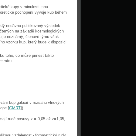
tické kupy v minulosti jsou
eoretické pochopení vývoje kup během
yklý nedávno publikovaný výsledek –
očtených na základě kosmologických
u je neznámý, členové týmu však
ho vzorku kup, který bude k dispozici
u toho, co může přinést takto
esmíru.
vání kup galaxií v rozsahu vlnových
ope [
GMRT
]).
mají rudé posuvy z = 0,05 až z=1,05,
bližnou vzdálenost - fotometrický rudý