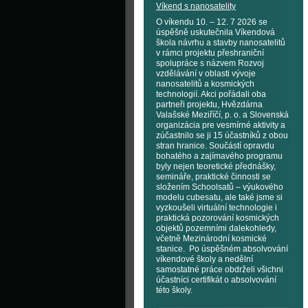
Víkend s nanosatelity
O víkendu 10. – 12. 7 2026 se
úspěšně uskutečnila Víkendová
škola návrhu a stavby nanosatelitů
v rámci projektu přeshraniční
spolupráce s názvem Rozvoj
vzdělávání v oblasti vývoje
nanosatelitů a kosmických
technologií. Akci pořádali oba
partneři projektu, Hvězdárna
Valašské Meziříčí, p. o. a Slovenská
organizácia pre vesmírné aktivity a
zúčastnilo se ji 15 účastníků z obou
stran hranice. Součástí opravdu
bohatého a zajímavého programu
byly nejen teoretické přednášky,
semináře, praktické činnosti se
složením Schoolsatů – výukového
modelu cubesatu, ale také jsme si
vyzkoušeli virtuální technologie i
praktická pozorování kosmických
objektů pozemními dalekohledy,
včetně Mezinárodní kosmické
stanice. Po úspěšném absolvování
víkendové školy a nedělní
samostatné práce obdrželi všichni
účastníci certifikát o absolvování
této školy.