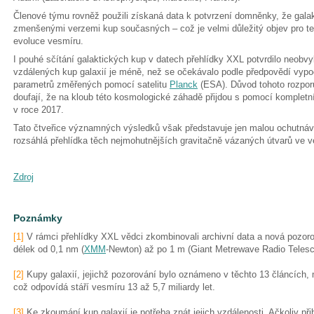
Členové týmu rovněž použili získaná data k potvrzení domněnky, že galak
zmenšenými verzemi kup současných – což je velmi důležitý objev pro t
evoluce vesmíru.
I pouhé sčítání galaktických kup v datech přehlídky XXL potvrdilo neobv
vzdálených kup galaxií je méně, než se očekávalo podle předpovědí vyp
parametrů změřených pomocí satelitu
Planck
(ESA). Důvod tohoto rozpor
doufají, že na kloub této kosmologické záhadě přijdou s pomocí kompletní
v roce 2017.
Tato čtveřice významných výsledků však představuje jen malou ochutnávk
rozsáhlá přehlídka těch nejmohutnějších gravitačně vázaných útvarů ve v
Zdroj
Poznámky
[1]
V rámci přehlídky XXL vědci zkombinovali archivní data a nová pozoro
délek od 0,1 nm (
XMM
-Newton) až po 1 m (Giant Metrewave Radio Telesc
[2]
Kupy galaxií, jejichž pozorování bylo oznámeno v těchto 13 článcích, 
což odpovídá stáří vesmíru 13 až 5,7 miliardy let.
[3]
Ke zkoumání kup galaxií je potřeba znát jejich vzdálenosti. Ačkoliv při