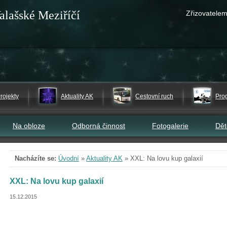
alašské Meziříčí
Zřizovatelem
rojekty
Aktuality AK
Cestovní ruch
Pro
Na obloze
Odborná činnost
Fotogalerie
Dě
Nacházíte se:
Úvodní
»
Aktuality AK
»
XXL: Na lovu kup galaxií
XXL: Na lovu kup galaxií
15.12.2015