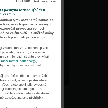
ESO 048/15 tisková zpráva
 poskytla rozhodující třetí
ch vesmíru
árodnímu týmu astronomů pohled do
těch největších gravitačně vázaných
 Pozorování provedená pomocí
aná po celém světě i z oběžné dráhy
ejších přehlídek pátrajících po
ují značné množství horkého plynu,
ntgenového záření. Tyto rozsáhlé
ívají, že jejich strukturu ovlivňují
e
(
dark matter
,
dark energy
).
by mělo být možné zjistit řadu
ě.
ájil pátrání po těchto kosmických
axií odhalit, absorbuje atmosféra
Vědci proto spojili síly evropské
troji přidělen jednomu týmu – a
rozsáhlá a stále rostoucí databáze
rnně označována jako
přehlídka