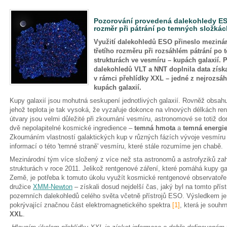
Pozorování provedená dalekohledy ESO
rozměr při pátrání po temných složká
Využití dalekohledů ESO přineslo mezin
třetího rozměru při rozsáhlém pátrání po 
strukturách ve vesmíru – kupách galaxií.
dalekohledů VLT a NNT doplnila data získ
v rámci přehlídky XXL – jedné z nejrozsáhl
kupách galaxií.
Kupy galaxií jsou mohutná seskupení jednotlivých galaxií. Rovněž obsah
jehož teplota je tak vysoká, že vyzařuje dokonce na vlnových délkách re
útvary jsou velmi důležité při zkoumání vesmíru, astronomové se totiž domn
dvě nepolapitelné kosmické ingredience –
temná hmota
a
temná energi
Zkoumáním vlastností galaktických kup v různých fázích vývoje vesmíru 
informací o této 'temné straně' vesmíru, které stále rozumíme jen chab
Mezinárodní tým více složený z více než sta astronomů a astrofyziků zah
strukturách v roce 2011. Jelikož rentgenové záření, které pomáhá kupy gal
Země, je potřeba k tomuto úkolu využít kosmické rentgenové observatoře. 
družice
XMM-Newton
– získali dosud nejdelší čas, jaký byl na tomto přís
pozemních dalekohledů celého světa včetně přístrojů ESO. Výsledkem je 
pokrývající značnou část elektromagnetického spektra
[1]
, která je souh
XXL
.