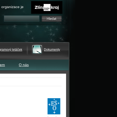
 organizace je
gramový letáček
Dokumenty
tem
O nás