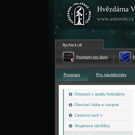
Hvězdárna V
www.astrovm.cz
Programy pro školy
P
Program
Pro návštěvníky
Omezení v areálu hvězdárny
Otevírací doba a vstupné
Cestovní ruch »
Skupinové návštěvy