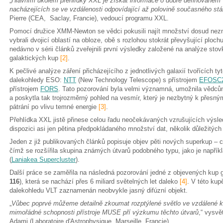
„
Hlavním úkolem přehlídky XXL je získat informace o dobře definovaném vz
nacházejících se ve vzdálenosti odpovídající až polovině současného stá
Pierre (CEA, Saclay, Francie), vedoucí programu XXL.
Pomocí družice XMM-Newton se vědci pokusili najít množství dosud nezná
vybrali dvojicí oblastí na obloze, obě s rozlohou stokrát převyšující pl
nedávno v sérii článků zveřejnili první výsledky založené na analýze sto
galaktických kup
[2]
.
K pečlivé analýze záření přicházejícího z jednotlivých galaxií tvořících t
dalekohledy ESO:
NTT
(New Technology Telescope) s přístrojem
EFOSC
přístrojem
FORS
. Tato pozorování byla velmi významná, umožnila vědcům
a poskytla tak trojrozměrný pohled na vesmír, který je nezbytný k přes
pátrání po vlivu temné energie
[3]
.
Přehlídka XXL jistě přinese celou řadu neočekávaných vzrušujících výsled
dispozici asi jen pětina předpokládaného množství dat, několik důležitých
Jeden z již publikovaných článků popisuje objev pěti nových superkup – c
čímž se rozšířila skupina známých útvarů podobného typu, jako je napřík
(
Laniakea Supercluster
).
Další práce se zaměřila na následná pozorování jedné z objevených kup
116
), která se nachází přes 6 miliard světelných let daleko
[4]
. V této kup
dalekohledu VLT zaznamenán neobvykle jasný difúzní objekt.
„
Vůbec poprvé můžeme detailně zkoumat rozptýlené světlo ve vzdálené k
mimořádné schopnosti přístroje MUSE pří výzkumu těchto útvarů
,“ vysvě
Adami (Laboratoire d'Astrophysique, Marseille, Francie).