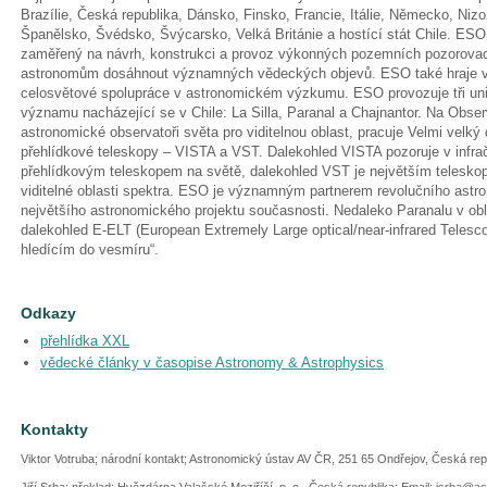
Brazílie, Česká republika, Dánsko, Finsko, Francie, Itálie, Německo, Ni
Španělsko, Švédsko, Švýcarsko, Velká Británie a hostící stát Chile. ES
zaměřený na návrh, konstrukci a provoz výkonných pozemních pozorova
astronomům dosáhnout významných vědeckých objevů. ESO také hraje ved
celosvětové spolupráce v astronomickém výzkumu. ESO provozuje tři uni
významu nacházející se v Chile: La Silla, Paranal a Chajnantor. Na Observ
astronomické observatoři světa pro viditelnou oblast, pracuje Velmi velký
přehlídkové teleskopy – VISTA a VST. Dalekohled VISTA pozoruje v infrač
přehlídkovým teleskopem na světě, dalekohled VST je největším telesko
viditelné oblasti spektra. ESO je významným partnerem revolučního ast
největšího astronomického projektu současnosti. Nedaleko Paranalu v o
dalekohled E-ELT (European Extremely Large optical/near-infrared Telesc
hledícím do vesmíru“.
Odkazy
přehlídka XXL
vědecké články v časopise Astronomy & Astrophysics
Kontakty
Viktor Votruba; národní kontakt; Astronomický ústav AV ČR, 251 65 Ondřejov, Česká re