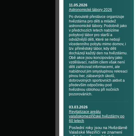
11.05.2026
Astronomické tábory 2026
Po dvouleté přestávce organizuje
hvězdárna pro děti a mládež
astronomické tábory. Podobně jako
v předchozích letech nabízíme
pobytový tábor pro starší a
odvážnější děti, které se nebojí
vícedenního pobytu mimo domov, i
tzv. příměstský tábor, kdy děti
docházejí každý den na hvězdárnu.
Obě akce jsou koncipovány jako
vzdělávací, naším cílem však není
děti zahlcovat informacemi, ale
nabídnout jim smysluplnou rekreaci
plnou her, zábavných úkolů,
dobrovolných sportovních aktivit a
především odpočinku pod
hvězdnou oblohou při nočních
pozorováních.
03.03.2026
Revitalizace areálu
valašskomeziříčské hvězdárny po
60 letech
Poslední roky jsou na Hvězdárně
Valašské Meziříčí ve znamení