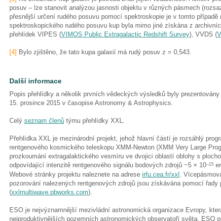
posuv – lze stanovit analýzou jasnosti objektu v různých pásmech (rozsa
přesnější určení rudého posuvu pomocí spektroskopie je v tomto případě
spektroskopického rudého posuvu kup byla mimo jiné získána z archivní
přehlídek VIPES (
VIMOS Public Extragalactic Redshift Survey
), VVDS (
V
[4]
Bylo zjištěno, že tato kupa galaxií má rudý posuv z = 0,543.
Další informace
Popis přehlídky a několik prvních vědeckých výsledků byly prezentovány v
15. prosince 2015 v časopise Astronomy & Astrophysics.
Celý
seznam členů
týmu přehlídky XXL.
Přehlídka XXL je mezinárodní projekt, jehož hlavní částí je rozsáhlý pro
rentgenového kosmického teleskopu XMM-Newton (XMM Very Large Prog
prozkoumání extragalaktického vesmíru ve dvojici oblastí oblohy s ploch
odpovídající intenzitě rentgenového signálu bodových zdrojů ~5
×
10
er
–
15
Webové stránky projektu naleznete na adrese
irfu.cea.fr/xxl
. Vícepásmová
pozorování nalezených rentgenových zdrojů jsou získávána pomocí řady
(
xxlmultiwave.pbworks.com
).
ESO je nejvýznamnější mezivládní astronomická organizace Evropy, která
nejproduktivnějších pozemních astronomických observatoří světa. ESO p