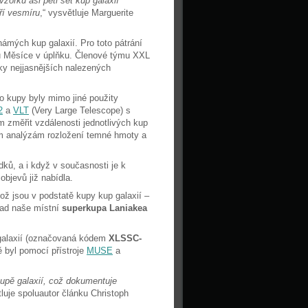
orku asi pěti set kup galaxií
ří vesmíru
,“ vysvětluje Marguerite
mých kup galaxií. Pro toto pátrání
ochu Měsíce v úplňku. Členové týmu XXL
vky nejjasnějších nalezených
yto kupy byly mimo jiné použity
2
a
VLT
(Very Large Telescope) s
 změřit vzdálenosti jednotlivých kup
ným analýzám rozložení temné hmoty a
ků, a i když v současnosti je k
 objevů již nabídla.
ož jsou v podstatě kupy kup galaxií –
lad naše místní
superkupa Laniakea
 galaxií (označovaná kódem
XLSSC-
ě byl pomocí přístroje
MUSE
a
upě galaxií, což dokumentuje
tluje spoluautor článku Christoph