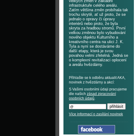
velkých změn v základní
infrastruktuře celého areálu.
Zatím většina změn probíhala tak
trochu skrytě, ať už proto, že se
jednalo o opravy či úpravy
interiérů nebo proto, že byla
skryta za hradbou stromů. První
velkou změnou bylo vybudování
nového objektu Kulturního a
kreativního centra na ulici J. K.
Tyla a nyní se dostáváme do
další etapy, která je svou
povahou velmi zřetelná. Jedná se
o komplexní revitalizaci oplocení
a areálu hvězdárny.
Přihlašte se k odběru aktualit AKA,
novinek z hvězdárny a akcí:
S Vašimi osobními údaji pracujeme
dle našich
zásad zpracování
osobních údajů
.
Více informací o zasílání novinek