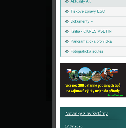
Aktuality AK
Tiskové zprávy ESO
Dokumenty »
Kniha - OKRES VSETÍN
Panoramatická prohlídka
Fotografická soutež
Novinky z hvězdárny
17.07.2026