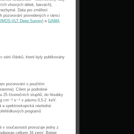
zích vlnových délek, barvách),
 nezbytné. Data pro změření
ch pozorování provedených v rámci
IMOS-VLT Deep Survey
) a
GAMA
.
 sérii článků, které byly publikovány
gram pozorování s použitím
ramme). Cílem je podrobné
ou 25 čtverečních stupňů, do hloubky
g cm
s
v pásmu 0,5-2 keV.
—
2
—
1
 a spektroskopická následná
 přehlídkových programů
 v současnosti provozuje jedny z
odporuje celkem 16 zemí: Belgie,