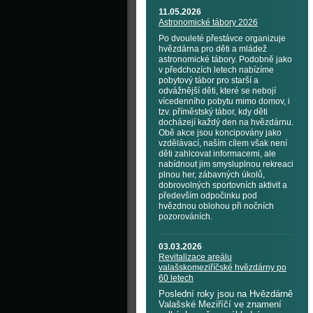
11.05.2026
Astronomické tábory 2026
Po dvouleté přestávce organizuje
hvězdárna pro děti a mládež
astronomické tábory. Podobně jako
v předchozích letech nabízíme
pobytový tábor pro starší a
odvážnější děti, které se nebojí
vícedenního pobytu mimo domov, i
tzv. příměstský tábor, kdy děti
docházejí každý den na hvězdárnu.
Obě akce jsou koncipovány jako
vzdělávací, naším cílem však není
děti zahlcovat informacemi, ale
nabídnout jim smysluplnou rekreaci
plnou her, zábavných úkolů,
dobrovolných sportovních aktivit a
především odpočinku pod
hvězdnou oblohou při nočních
pozorováních.
03.03.2026
Revitalizace areálu
valašskomeziříčské hvězdárny po
60 letech
Poslední roky jsou na Hvězdárně
Valašské Meziříčí ve znamení