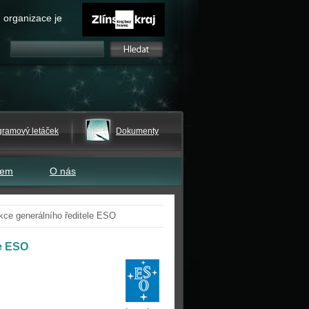
 organizace je
gramový letáček
Dokumenty
tem
O nás
kce generálního ředitele ESO
le ESO