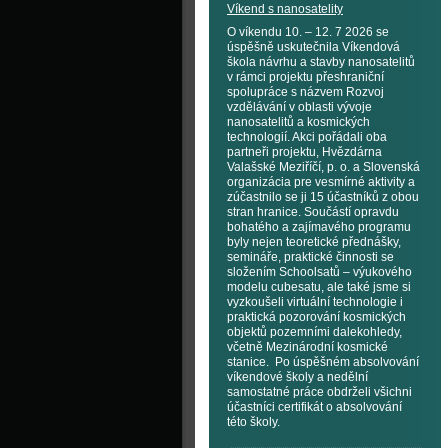
Víkend s nanosatelity
O víkendu 10. – 12. 7 2026 se
úspěšně uskutečnila Víkendová
škola návrhu a stavby nanosatelitů
v rámci projektu přeshraniční
spolupráce s názvem Rozvoj
vzdělávání v oblasti vývoje
nanosatelitů a kosmických
technologií. Akci pořádali oba
partneři projektu, Hvězdárna
Valašské Meziříčí, p. o. a Slovenská
organizácia pre vesmírné aktivity a
zúčastnilo se ji 15 účastníků z obou
stran hranice. Součástí opravdu
bohatého a zajímavého programu
byly nejen teoretické přednášky,
semináře, praktické činnosti se
složením Schoolsatů – výukového
modelu cubesatu, ale také jsme si
vyzkoušeli virtuální technologie i
praktická pozorování kosmických
objektů pozemními dalekohledy,
včetně Mezinárodní kosmické
stanice. Po úspěšném absolvování
víkendové školy a nedělní
samostatné práce obdrželi všichni
účastníci certifikát o absolvování
této školy.