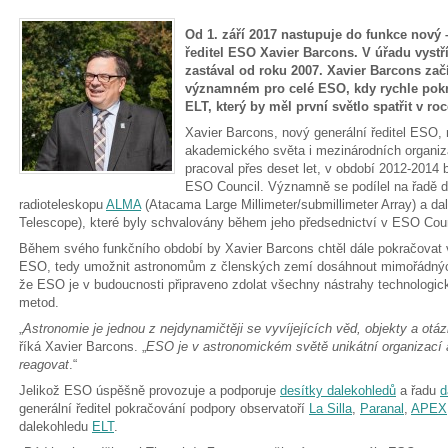
Od 1. září 2017 nastupuje do funkce nový 
ředitel ESO Xavier Barcons. V úřadu vystř
zastával od roku 2007. Xavier Barcons zač
významném pro celé ESO, kdy rychle pokr
ELT, který by měl první světlo spatřit v ro
Xavier Barcons, nový generální ředitel ESO,
akademického světa i mezinárodních organiz
pracoval přes deset let, v období 2012-2014 
ESO Council. Významně se podílel na řadě d
radioteleskopu
ALMA
(Atacama Large Millimeter/submillimeter Array) a d
Telescope), které byly schvalovány během jeho předsednictví v ESO Coun
Během svého funkčního období by Xavier Barcons chtěl dále pokračovat v 
ESO, tedy umožnit astronomům z členských zemí dosáhnout mimořádnýc
že ESO je v budoucnosti připraveno zdolat všechny nástrahy technologic
metod.
„
Astronomie je jednou z nejdynamičtěji se vyvíjejících věd, objekty a ot
říká Xavier Barcons. „
ESO je v astronomickém světě unikátní organizací 
reagovat
.“
Jelikož ESO úspěšně provozuje a podporuje
desítky dalekohledů
a řadu
d
generální ředitel pokračování podpory observatoří
La Silla
,
Paranal
,
APEX
dalekohledu
ELT
.