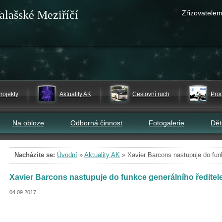
alašské Meziříčí
Zřizovatelem
rojekty
Aktuality AK
Cestovní ruch
Pro
Na obloze
Odborná činnost
Fotogalerie
Dě
Nacházíte se:
Úvodní
»
Aktuality AK
»
Xavier Barcons nastupuje do fun
Xavier Barcons nastupuje do funkce generálního ředite
04.09.2017