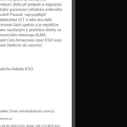
oucí úlohu při podpoře a organizaci
kátní pozorovací střediska světového
atoři Paranal, nejvyspělejší
 dalekohled VLT a také dva další
ervené části spektra a je největším
pem navrženým k prohlídce oblohy ve
ronomického teleskopu ALMA,
blasti Cero Armazones staví ESO nový
okem hledícím do vesmíru“.
álního ředitele ESO
publika; Email: votruba@physics.muni.cz
strovm.cz
+49 89 3200 6761; Mobil: +49 173 3872 621;