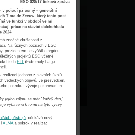
ESO 028/17 tisková zpráva
– v pořadí již osmý – generální
ídá Tima de Zeeuw, který tento post
íná ve funkci v období velmi
ačují práce na stavbě dalekohledu
ce 2024.
 má značné zkušenosti z
ací. Na různých pozicích v ESO
byl prezidentem nejvyššího orgánu
ůležitých projektů ESO včetně
alekohledu
ELT
(Extremely Large
cil.
realizaci jednoho z hlavních úkolů
h vědeckých objevů. Je přesvědčen,
kého pokroku i vývoje pozorovacích
ázky jejího zájmu se mění každý den
,“
a je vybavena k tomu na tyto výzvy
alších přístrojů
, očekává nový
i
ALMA
a pokrok v realizaci