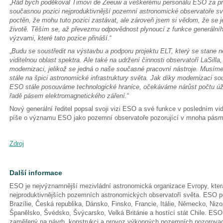
„
Rád bych poděkoval Timovi de Zeeuw a veškerému personálu ESO za práci,
současnou pozici nejproduktivnější pozemní astronomické observatoře sv
poctěn, že mohu tuto pozici zastávat, ale zároveň jsem si vědom, že se
životě. Těším se, až převezmu odpovědnost plynoucí z funkce generálníh
výzvami, které tato pozice přináší
.“
„
Budu se soustředit na výstavbu a podporu projektu ELT, který se stane 
viditelnou oblast spektra. Ale také na udržení činnosti observatoří LaSill
modernizaci, jelikož se jedná o naše současné pracovní nástroje. Musíme si
stále na špici astronomické infrastruktury světa. Jak díky modernizaci so
ESO stále posouváme technologické hranice, očekáváme nárůst počtu ú
řadě pásem elektromagnetického záření.
“
Nový generální ředitel popsal svoji vizi ESO a své funkce v posledním v
píše o významu ESO jako pozemní observatoře pozorující v mnoha pásm
Zdroj
Další informace
ESO je nejvýznamnější mezivládní astronomická organizace Evropy, která
nejproduktivnějších pozemních astronomických observatoří světa. ESO p
Brazílie, Česká republika, Dánsko, Finsko, Francie, Itálie, Německo, Ni
Španělsko, Švédsko, Švýcarsko, Velká Británie a hostící stát Chile. ES
zaměřený na návrh, konstrukci a provoz výkonných pozemních pozorova