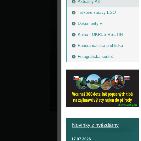
Aktuality AK
Tiskové zprávy ESO
Dokumenty »
Kniha - OKRES VSETÍN
Panoramatická prohlídka
Fotografická soutež
Novinky z hvězdárny
17.07.2026