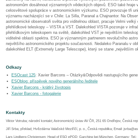
astronomům dosáhnout významných vědeckých objevů. ESO také hraje ved
celosvětové spolupráce v astronomickém výzkumu. ESO provozuje tři uni
významu nacházející se v Chile: La Silla, Paranal a Chajnantor. Na Observ
astronomické observatoři světa pro viditelnou oblast, pracuje Velmi velký
přehlídkové teleskopy – VISTA a VST. Dalekohled VISTA pozoruje v infrač
přehlídkovým teleskopem na světě, dalekohled VST je největším telesko
viditelné oblasti spektra. ESO je významným partnerem revolučního ast
největšího astronomického projektu současnosti. Nedaleko Paranalu v o
dalekohled ELT (Extremely Large Telescope), který se stane „největším 
Odkazy
ESOcast 125
: Xavier Barcons – Otázky&Odpovědi nastupujícího gener
ESOblog: příspěvek nového generálního ředitele
Xavier Barcons - krátký životopis
Xavier Barcons - fotogalerie
Kontakty
Viktor Votruba; národní kontakt; Astronomický ústav AV ČR, 251 65 Ondřejov, Česká re
Jiří Srba; překlad; Hvězdárna Valašské Meziříčí, p. o., Česká republika; Email: jsrba@a
Lars Lindberg Christensen; Head of ESO ePOD; Garching bei München, Germany; Tel.: 