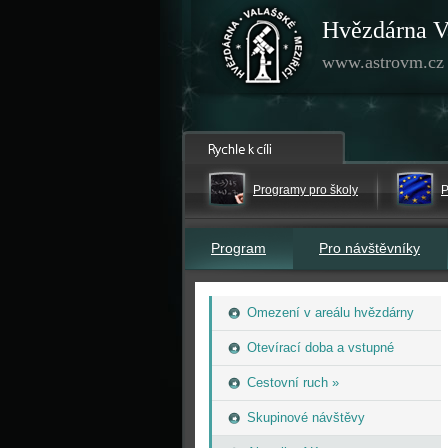
Hvězdárna V
www.astrovm.cz
Programy pro školy
P
Program
Pro návštěvníky
Omezení v areálu hvězdárny
Otevírací doba a vstupné
Cestovní ruch »
Skupinové návštěvy