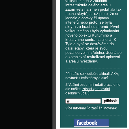
velkých změn v základní
infrastruktuře celého areálu.
Zatím většina změn probíhala tak
trochu skrytě, ať už proto, že se
jednalo o opravy či úpravy
interiérů nebo proto, že byla
skryta za hradbou stromů. První
velkou změnou bylo vybudování
nového objektu Kulturního a
kreativního centra na ulici J. K.
Tyla a nyní se dostáváme do
další etapy, která je svou
povahou velmi zřetelná. Jedná se
o komplexní revitalizaci oplocení
a areálu hvězdárny.
Přihlašte se k odběru aktualit AKA,
novinek z hvězdárny a akcí:
S Vašimi osobními údaji pracujeme
dle našich
zásad zpracování
osobních údajů
.
Více informací o zasílání novinek