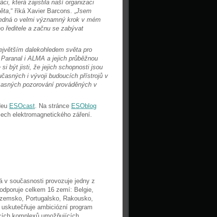
 která zajistila naší organizaci
ěta
,“ říká Xavier Barcons. „
Jsem
 jedná o velmi významný krok v mém
o ředitele a začnu se zabývat
největším dalekohledem světa pro
a, Paranal i ALMA a jejich průběžnou
 být jisti, že jejich schopnosti jsou
učasných i vývoji budoucích přístrojů v
žasných pozorování prováděných v
ideu
ESOcast
. Na stránce
ESOblog
ech elektromagnetického záření.
 v současnosti provozuje jedny z
odporuje celkem 16 zemí: Belgie,
zozemsko, Portugalsko, Rakousko,
O uskutečňuje ambiciózní program
cích komplexů umožňujících