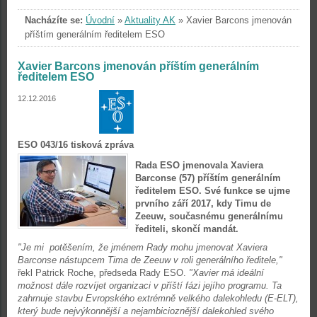
Nacházíte se:
Úvodní
»
Aktuality AK
»
Xavier Barcons jmenován
příštím generálním ředitelem ESO
Xavier Barcons jmenován příštím generálním
ředitelem ESO
12.12.2016
ESO 043/16 tisková zpráva
Rada ESO jmenovala Xaviera
Barconse (57) příštím generálním
ředitelem ESO. Své funkce se ujme
prvního září 2017, kdy Timu de
Zeeuw, současnému generálnímu
řediteli, skončí mandát.
"Je mi potěšením, že jménem Rady mohu jmenovat Xaviera
Barconse nástupcem Tima de Zeeuw v roli generálního ředitele,"
řekl Patrick Roche, předseda Rady ESO.
"Xavier má ideální
možnost dále rozvíjet organizaci v příští fázi jejího programu. Ta
zahrnuje stavbu Evropského extrémně velkého dalekohledu (E-ELT),
který bude nejvýkonnější a nejambicioznější dalekohled svého