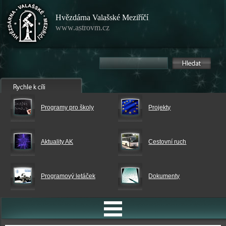
Hvězdárna Valašské Meziříčí
www.astrovm.cz
Programy pro školy
Projekty
Aktuality AK
Cestovní ruch
Programový letáček
Dokumenty