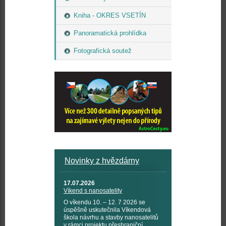
Kniha - OKRES VSETÍN
Panoramatická prohlídka
Fotografická soutež
Novinky z hvězdárny
17.07.2026
Víkend s nanosatelity
O víkendu 10. – 12. 7 2026 se
úspěšně uskutečnila Víkendová
škola návrhu a stavby nanosatelitů
v rámci projektu přeshraniční