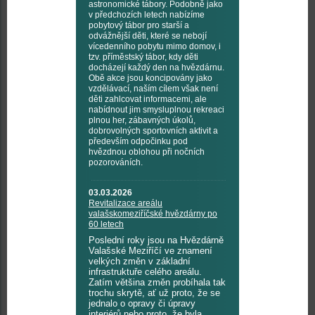
astronomické tábory. Podobně jako
v předchozích letech nabízíme
pobytový tábor pro starší a
odvážnější děti, které se nebojí
vícedenního pobytu mimo domov, i
tzv. příměstský tábor, kdy děti
docházejí každý den na hvězdárnu.
Obě akce jsou koncipovány jako
vzdělávací, naším cílem však není
děti zahlcovat informacemi, ale
nabídnout jim smysluplnou rekreaci
plnou her, zábavných úkolů,
dobrovolných sportovních aktivit a
především odpočinku pod
hvězdnou oblohou při nočních
pozorováních.
03.03.2026
Revitalizace areálu
valašskomeziříčské hvězdárny po
60 letech
Poslední roky jsou na Hvězdárně
Valašské Meziříčí ve znamení
velkých změn v základní
infrastruktuře celého areálu.
Zatím většina změn probíhala tak
trochu skrytě, ať už proto, že se
jednalo o opravy či úpravy
interiérů nebo proto, že byla