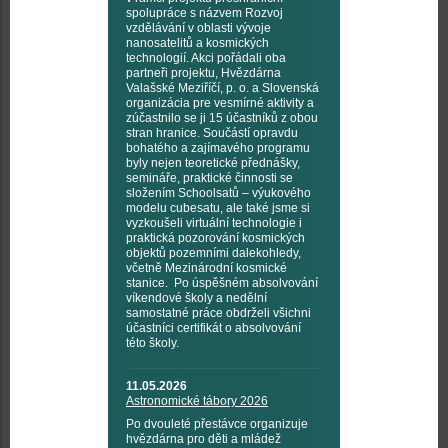
spolupráce s názvem Rozvoj
vzdělávání v oblasti vývoje
nanosatelitů a kosmických
technologií. Akci pořádali oba
partneři projektu, Hvězdárna
Valašské Meziříčí, p. o. a Slovenská
organizácia pre vesmírné aktivity a
zúčastnilo se ji 15 účastníků z obou
stran hranice. Součástí opravdu
bohatého a zajímavého programu
byly nejen teoretické přednášky,
semináře, praktické činnosti se
složením Schoolsatů – výukového
modelu cubesatu, ale také jsme si
vyzkoušeli virtuální technologie i
praktická pozorování kosmických
objektů pozemními dalekohledy,
včetně Mezinárodní kosmické
stanice. Po úspěšném absolvování
víkendové školy a nedělní
samostatné práce obdrželi všichni
účastníci certifikát o absolvování
této školy.
11.05.2026
Astronomické tábory 2026
Po dvouleté přestávce organizuje
hvězdárna pro děti a mládež