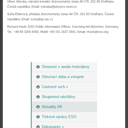
Viktor Votruba; národní kontakt; Astronomický ústav AV ČR, 251 65 Ondřejov,
Česká republika; Email: votruba@physics.muni.cz
Soňa Ehlerová; překlad; Astronomický ústav AV ČR, 251 65 Ondřejov, Česká
republika; Email: sona@ig.cas.cz
Richard Hook; ESO Public Information Officer; Garching bei München, Germany;
Tel.: +49 89 3200 6655; Mobil: +49 151 1537 3591; Email: rhook@eso.org
Omezení v areálu hvězdárny
Otevírací doba a vstupné
Cestovní ruch »
Skupinové návštěvy
Aktuality AK
Tiskové zprávy ESO
Dokumenty »