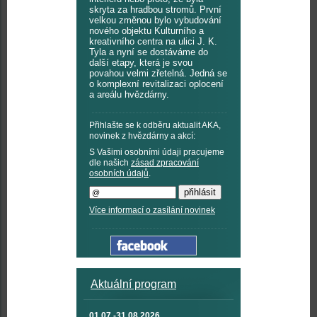
skryta za hradbou stromů. První
velkou změnou bylo vybudování
nového objektu Kulturního a
kreativního centra na ulici J. K.
Tyla a nyní se dostáváme do
další etapy, která je svou
povahou velmi zřetelná. Jedná se
o komplexní revitalizaci oplocení
a areálu hvězdárny.
Přihlašte se k odběru aktualit AKA,
novinek z hvězdárny a akcí:
S Vašimi osobními údaji pracujeme
dle našich
zásad zpracování
osobních údajů
.
Více informací o zasílání novinek
Aktuální program
01.07.-31.08.2026