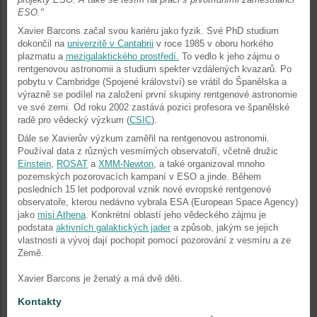
ESO."
Xavier Barcons začal svou kariéru jako fyzik. Své PhD studium
dokončil na
univerzitě v Cantabrii
v roce 1985 v oboru horkého
plazmatu a
mezigalaktického prostředí.
To vedlo k jeho zájmu o
rentgenovou astronomii a studium spekter vzdálených kvazarů. Po
pobytu v Cambridge (Spojené království) se vrátil do Španělska a
výrazně se podílel na založení první skupiny rentgenové astronomie
ve své zemi. Od roku 2002 zastává pozici profesora ve španělské
radě pro vědecký výzkum (
CSIC
).
Dále se Xavierův výzkum zaměřil na rentgenovou astronomii.
Používal data z různých vesmírných observatoří, včetně družic
Einstein
,
ROSAT
a
XMM-Newton
, a také organizoval mnoho
pozemských pozorovacích kampaní v ESO a jinde. Během
posledních 15 let podporoval vznik nové evropské rentgenové
observatoře, kterou nedávno vybrala ESA (European Space Agency)
jako
misi Athena
. Konkrétní oblastí jeho vědeckého zájmu je
podstata
aktivních galaktických jader
a způsob, jakým se jejich
vlastnosti a vývoj dají pochopit pomocí pozorování z vesmíru a ze
Země.
Xavier Barcons je ženatý a má dvě děti.
Kontakty