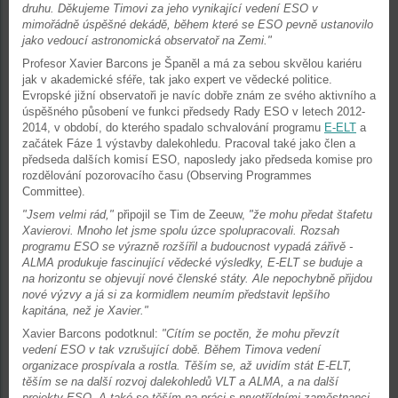
druhu. Děkujeme Timovi za jeho vynikající vedení ESO v
mimořádně úspěšné dekádě, během které se ESO pevně ustanovilo
jako vedoucí astronomická observatoř na Zemi."
Profesor Xavier Barcons je Španěl a má za sebou skvělou kariéru
jak v akademické sféře, tak jako expert ve vědecké politice.
Evropské jižní observatoři je navíc dobře znám ze svého aktivního a
úspěšného působení ve funkci předsedy Rady ESO v letech 2012-
2014, v období, do kterého spadalo schvalování programu
E-ELT
a
začátek Fáze 1 výstavby dalekohledu. Pracoval také jako člen a
předseda dalších komisí ESO, naposledy jako předseda komise pro
rozdělování pozorovacího času (Observing Programmes
Committee).
"Jsem velmi rád,"
připojil se Tim de Zeeuw,
"že mohu předat štafetu
Xavierovi. Mnoho let jsme spolu úzce spolupracovali. Rozsah
programu ESO se výrazně rozšířil a budoucnost vypadá zářivě -
ALMA produkuje fascinující vědecké výsledky, E-ELT se buduje a
na horizontu se objevují nové členské státy. Ale nepochybně přijdou
nové výzvy a já si za kormidlem neumím představit lepšího
kapitána, než je Xavier."
Xavier Barcons podotknul:
"Cítím se poctěn, že mohu převzít
vedení ESO v tak vzrušující době. Během Timova vedení
organizace prospívala a rostla. Těším se, až uvidím stát E-ELT,
těším se na další rozvoj dalekohledů VLT a ALMA, a na další
projekty ESO. A také se těším na práci s prvotřídními zaměstnanci