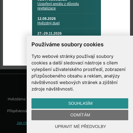
Uzavření areálu z důvodu
revitalizace
12.08.2026
Hvězdný duel
27.-29.11.2026
KOSMONAUTIKA, RAKETOVÁ
TECHNIKA A KOSMICKÉ
Používáme soubory cookies
TECHNOLOGIE
Tyto webové stránky používají soubory
cookies a další sledovací nástroje s cílem
vylepšení uživatelského prostředí, zobrazení
přizpůsobeného obsahu a reklam, analýzy
návštěvnosti webových stránek a zjištění
zdroje návštěvnosti.
Hvězdárna Valašské Meziříčí, příspěvková organizace, Vsetínská 78, 757
SOUHLASÍM
01 Valašské Meziříčí
Příspěvková organizace Zlínského kraje. Telefon:
571 611 928
, Mobil:
777
ODMÍTÁM
277 134
, E-mail:
info@astrovm.cz
Jak chráníme Vaše osobní údaje
|
Nastavení cookies
| Vyrobil:
UPRAVIT MÉ PŘEDVOLBY
WebConsult.cz