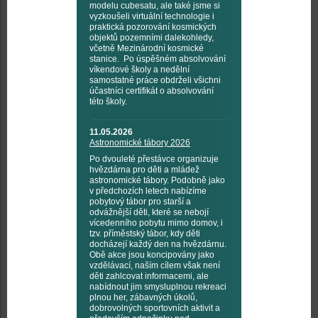
modelu cubesatu, ale také jsme si
vyzkoušeli virtuální technologie i
praktická pozorování kosmických
objektů pozemními dalekohledy,
včetně Mezinárodní kosmické
stanice. Po úspěšném absolvování
víkendové školy a nedělní
samostatné práce obdrželi všichni
účastníci certifikát o absolvování
této školy.
11.05.2026
Astronomické tábory 2026
Po dvouleté přestávce organizuje
hvězdárna pro děti a mládež
astronomické tábory. Podobně jako
v předchozích letech nabízíme
pobytový tábor pro starší a
odvážnější děti, které se nebojí
vícedenního pobytu mimo domov, i
tzv. příměstský tábor, kdy děti
docházejí každý den na hvězdárnu.
Obě akce jsou koncipovány jako
vzdělávací, naším cílem však není
děti zahlcovat informacemi, ale
nabídnout jim smysluplnou rekreaci
plnou her, zábavných úkolů,
dobrovolných sportovních aktivit a