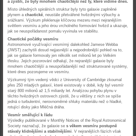
a zjistili, že byly mnohem chaotičtější než ty, které vidíme dnes.
Místo úhledných spirálních struktur byly tyto galaxie zaplněné
plynem a
chaotické
, neustále přetvářené hvězdnými výbuchy a
srážkami. Výzkum překlenuje klíčovou mezeru mezi nejranějším
světlem vesmíru a jeho érou vrcholného formování hvězd a ukazuje,
jak se neuspořádanost pomalu vyvinula ve stabilitu.
Chaotické počátky vesmíru
Astronomové využívající vesmírný dalekohled Jamese Webba
(JWST) zachytili dosud nejjasnější a nejpodrobnější pohled na to,
jak se galaxie formovaly jen několik set milionů let po Velkém
třesku. Jejich pozorování odhalují, že nejranější galaxie byly
mnohem chaotičtější a neuspořádanější než strukturované systémy,
které dnes pozorujeme ve vesmíru.
Výzkumný tým vedený vědci z University of Cambridge zkoumal
přes 250 mladých galaxií, které existovaly v době, kdy byl vesmír
starý 800 milionů až 1,5 miliardy let. Analýzou pohybu plynu v
těchto hvězdných ostrovech zjistili, že u většiny z nich se spíše
jedná o turbulentní, nerovnoměrné shluky materiálu než o hladké,
rotující disky jako Mléčná dráha.
Vesmír směřující k řádu
Výsledky publikované v Monthly Notices of the Royal Astronomical
Society naznačují, že galaxie se
s věkem vesmíru postupně
stávaly klidnějšími a stabilnějšími
. V nejranějších fázích však