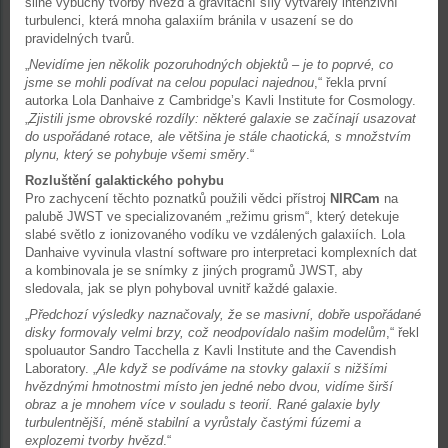
silné výbuchy tvorby hvězd a gravitační síly vytvářely intenzivní
turbulenci, která mnoha galaxiím bránila v usazení se do
pravidelných tvarů.
„
Nevidíme jen několik pozoruhodných objektů – je to poprvé, co
jsme se mohli podívat na celou populaci najednou
,“ řekla první
autorka Lola Danhaive z Cambridge’s Kavli Institute for Cosmology.
„
Zjistili jsme obrovské rozdíly: některé galaxie se začínají usazovat
do uspořádané rotace, ale většina je stále chaotická, s množstvím
plynu, který se pohybuje všemi směry
.“
Rozluštění galaktického pohybu
Pro zachycení těchto poznatků použili vědci přístroj
NIRCam
na
palubě JWST ve specializovaném „režimu grism“, který detekuje
slabé světlo z ionizovaného vodíku ve vzdálených galaxiích. Lola
Danhaive vyvinula vlastní software pro interpretaci komplexních dat
a kombinovala je se snímky z jiných programů JWST, aby
sledovala, jak se plyn pohyboval uvnitř každé galaxie.
„
Předchozí výsledky naznačovaly, že se masivní, dobře uspořádané
disky formovaly velmi brzy, což neodpovídalo našim modelům
,“ řekl
spoluautor Sandro Tacchella z Kavli Institute and the Cavendish
Laboratory. „
Ale když se podíváme na stovky galaxií s nižšími
hvězdnými hmotnostmi místo jen jedné nebo dvou, vidíme širší
obraz a je mnohem více v souladu s teorií. Rané galaxie byly
turbulentnější, méně stabilní a vyrůstaly častými fúzemi a
explozemi tvorby hvězd
.“