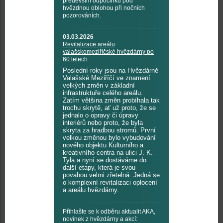
především odpočinku pod
hvězdnou oblohou při nočních
pozorováních.
03.03.2026
Revitalizace areálu
valašskomeziříčské hvězdárny po
60 letech
Poslední roky jsou na Hvězdárně
Valašské Meziříčí ve znamení
velkých změn v základní
infrastruktuře celého areálu.
Zatím většina změn probíhala tak
trochu skrytě, ať už proto, že se
jednalo o opravy či úpravy
interiérů nebo proto, že byla
skryta za hradbou stromů. První
velkou změnou bylo vybudování
nového objektu Kulturního a
kreativního centra na ulici J. K.
Tyla a nyní se dostáváme do
další etapy, která je svou
povahou velmi zřetelná. Jedná se
o komplexní revitalizaci oplocení
a areálu hvězdárny.
Přihlašte se k odběru aktualit AKA,
novinek z hvězdárny a akcí: