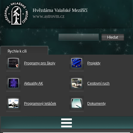
Hvězdárna Valašské Meziříčí
www.astrovm.cz
Programy pro školy
Projekty
Aktuality AK
Cestovní ruch
Programový letáček
Dokumenty