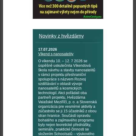
Novinky z hvězdárny
17.07.2026
Víkend s nanosatelity
O víkendu 10. – 12. 7 2026 se
úspěšně uskutečnila Víkendová
škola návrhu a stavby nanosatelitů
v rámci projektu přeshraniční
spolupráce s názvem Rozvoj
vzdělávání v oblasti vývoje
nanosatelitů a kosmických
technologií. Akci pořádali oba
partneři projektu, Hvězdárna
Valašské Meziříčí, p. o. a Slovenská
organizácia pre vesmírné aktivity a
zúčastnilo se ji 15 účastníků z obou
stran hranice. Součástí opravdu
bohatého a zajímavého programu
byly nejen teoretické přednášky,
semináře, praktické činnosti se
složením Schoolsatů – výukového