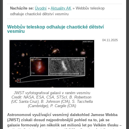
Nacházíte se:
Úvodní
»
Aktuality AK
»
Webbův teleskop
odhaluje chaotické dětství vesmíru
Webbův teleskop odhaluje chaotické dětství
vesmíru
04.11.2025
JWST vyfotografoval galaxii v raném vesmíru
Credit: NASA, ESA, CSA, STScI, B. Robertson
(UC Santa Cruz), B. Johnson (CfA), S. Tacchella
(Cambridge), P. Cargile (CfA)
Astronomové využívající vesmírný dalekohled Jamese Webba
(JWST) získali dosud nejpodrobnější pohled na to, jak se
galaxie formovaly jen několik set milionů let po Velkém třesku –