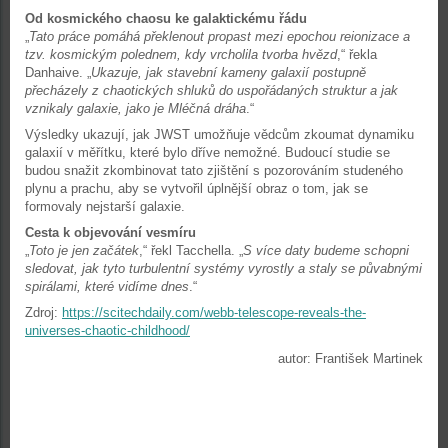
Od kosmického chaosu ke galaktickému řádu
„
Tato práce pomáhá překlenout propast mezi epochou reionizace a
tzv. kosmickým polednem, kdy vrcholila tvorba hvězd
,“ řekla
Danhaive. „
Ukazuje, jak stavební kameny galaxií postupně
přecházely z chaotických shluků do uspořádaných struktur a jak
vznikaly galaxie, jako je Mléčná dráha
.“
Výsledky ukazují, jak JWST umožňuje vědcům zkoumat dynamiku
galaxií v měřítku, které bylo dříve nemožné. Budoucí studie se
budou snažit zkombinovat tato zjištění s pozorováním studeného
plynu a prachu, aby se vytvořil úplnější obraz o tom, jak se
formovaly nejstarší galaxie.
Cesta k objevování vesmíru
„
Toto je jen začátek
,“ řekl Tacchella. „
S více daty budeme schopni
sledovat, jak tyto turbulentní systémy vyrostly a staly se půvabnými
spirálami, které vidíme dnes
.“
Zdroj:
https://scitechdaily.com/webb-telescope-reveals-the-
universes-chaotic-childhood/
autor: František Martinek