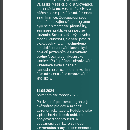
Valašské Meziříčí, p. o. a Slovenská
organizácia pre vesmírné aktivity a
zúčastnilo se ji 15 účastníků z obou
stran hranice. Součástí opravdu
bohatého a zajímavého programu
byly nejen teoretické přednášky,
semináře, praktické činnosti se
složením Schoolsatů – výukového
modelu cubesatu, ale také jsme si
vyzkoušeli virtuální technologie i
praktická pozorování kosmických
objektů pozemními dalekohledy,
včetně Mezinárodní kosmické
stanice. Po úspěšném absolvování
víkendové školy a nedělní
samostatné práce obdrželi všichni
účastníci certifikát o absolvování
této školy.
11.05.2026
Astronomické tábory 2026
Po dvouleté přestávce organizuje
hvězdárna pro děti a mládež
astronomické tábory. Podobně jako
v předchozích letech nabízíme
pobytový tábor pro starší a
odvážnější děti, které se nebojí
vícedenního pobytu mimo domov, i