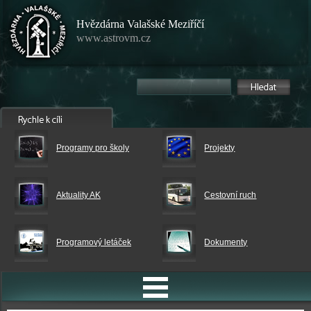
Hvězdárna Valašské Meziříčí
www.astrovm.cz
Programy pro školy
Projekty
Aktuality AK
Cestovní ruch
Programový letáček
Dokumenty