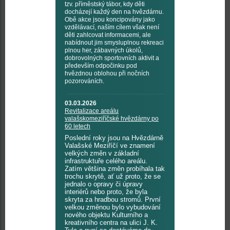
tzv. příměstský tábor, kdy děti
docházejí každý den na hvězdárnu.
Obě akce jsou koncipovány jako
vzdělávací, naším cílem však není
děti zahlcovat informacemi, ale
nabídnout jim smysluplnou rekreaci
plnou her, zábavných úkolů,
dobrovolných sportovních aktivit a
především odpočinku pod
hvězdnou oblohou při nočních
pozorováních.
03.03.2026
Revitalizace areálu
valašskomeziříčské hvězdárny po
60 letech
Poslední roky jsou na Hvězdárně
Valašské Meziříčí ve znamení
velkých změn v základní
infrastruktuře celého areálu.
Zatím většina změn probíhala tak
trochu skrytě, ať už proto, že se
jednalo o opravy či úpravy
interiérů nebo proto, že byla
skryta za hradbou stromů. První
velkou změnou bylo vybudování
nového objektu Kulturního a
kreativního centra na ulici J. K.