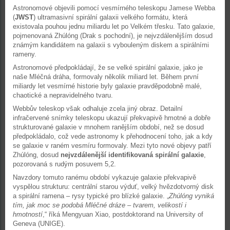
Astronomové objevili pomocí vesmírného teleskopu Jamese Webba
(
JWST
) ultramasivní spirální galaxii velkého formátu, která
existovala pouhou jednu miliardu let po Velkém třesku. Tato galaxie,
pojmenovaná Zhúlóng (Drak s pochodní), je nejvzdálenějším dosud
známým kandidátem na galaxii s vybouleným diskem a spirálními
rameny.
Astronomové předpokládají, že se velké spirální galaxie, jako je
naše Mléčná dráha, formovaly několik miliard let. Během první
miliardy let vesmírné historie byly galaxie pravděpodobně malé,
chaotické a nepravidelného tvaru.
Webbův teleskop však odhaluje zcela jiný obraz. Detailní
infračervené snímky teleskopu ukazují překvapivě hmotné a dobře
strukturované galaxie v mnohem ranějším období, než se dosud
předpokládalo, což vede astronomy k přehodnocení toho, jak a kdy
se galaxie v raném vesmíru formovaly. Mezi tyto nové objevy patří
Zhúlóng, dosud
nejvzdálenější identifikovaná spirální galaxie
,
pozorovaná s rudým posuvem 5,2.
Navzdory tomuto ranému období vykazuje galaxie překvapivě
vyspělou strukturu: centrální starou výduť, velký hvězdotvorný disk
a spirální ramena – rysy typické pro blízké galaxie. „
Zhúlóng vyniká
tím, jak moc se podobá Mléčné dráze – tvarem, velikostí i
hmotností
,“ říká Mengyuan Xiao, postdoktorand na University of
Geneva (UNIGE).