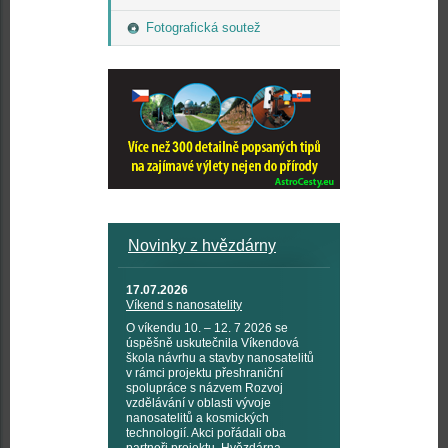
Fotografická soutež
Novinky z hvězdárny
17.07.2026
Víkend s nanosatelity
O víkendu 10. – 12. 7 2026 se
úspěšně uskutečnila Víkendová
škola návrhu a stavby nanosatelitů
v rámci projektu přeshraniční
spolupráce s názvem Rozvoj
vzdělávání v oblasti vývoje
nanosatelitů a kosmických
technologií. Akci pořádali oba
partneři projektu, Hvězdárna