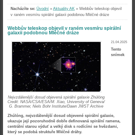
Nacházíte se:
Úvodní
»
Aktuality AK
»
Webbův teleskop objevil
v raném vesmíru spirální galaxii podobnou Mléčné dráze
Webbův teleskop objevil v raném vesmíru spirální
galaxii podobnou Mléčné dráze
21.04.2025
Tento
snímek
Nejvzdálenější dosud objevená spirální galaxie Zhúlóng
Credit: NASA/CSA/ESA/M. Xiao, University of Geneva/
G. Brammer, Niels Bohr Institute/Dawn JWST Archive
Zhúlóng, nejvzdálenější dosud objevené spirální galaxie,
ukazuje její pozoruhodně dobře definovaná spirální ramena,
centrální starou výduť a velký disk s rodícími se hvězdami,
který se podobá struktuře Mléčné dráhy.