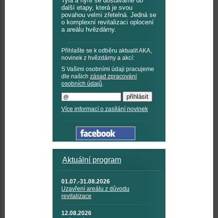
Tyla a nyní se dostáváme do
další etapy, která je svou
povahou velmi zřetelná. Jedná se
o komplexní revitalizaci oplocení
a areálu hvězdárny.
Přihlašte se k odběru aktualit AKA,
novinek z hvězdárny a akcí:
S Vašimi osobními údaji pracujeme
dle našich
zásad zpracování
osobních údajů
.
Více informací o zasílání novinek
Aktuální program
01.07.-31.08.2026
Uzavření areálu z důvodu
revitalizace
12.08.2026