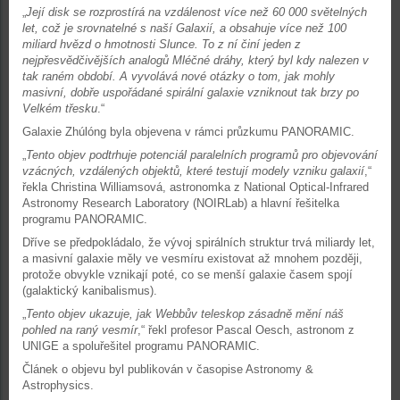
„
Její disk se rozprostírá na vzdálenost více než 60 000 světelných
let, což je srovnatelné s naší Galaxií, a obsahuje více než 100
miliard hvězd o hmotnosti Slunce. To z ní činí jeden z
nejpřesvědčivějších analogů Mléčné dráhy, který byl kdy nalezen v
tak raném období. A vyvolává nové otázky o tom, jak mohly
masivní, dobře uspořádané spirální galaxie vzniknout tak brzy po
Velkém třesku
.“
Galaxie Zhúlóng byla objevena v rámci průzkumu PANORAMIC.
„
Tento objev podtrhuje potenciál paralelních programů pro objevování
vzácných, vzdálených objektů, které testují modely vzniku galaxií
,“
řekla Christina Williamsová, astronomka z National Optical-Infrared
Astronomy Research Laboratory (NOIRLab) a hlavní řešitelka
programu PANORAMIC.
Dříve se předpokládalo, že vývoj spirálních struktur trvá miliardy let,
a masivní galaxie měly ve vesmíru existovat až mnohem později,
protože obvykle vznikají poté, co se menší galaxie časem spojí
(galaktický kanibalismus).
„
Tento objev ukazuje, jak Webbův teleskop zásadně mění náš
pohled na raný vesmír
,“ řekl profesor Pascal Oesch, astronom z
UNIGE a spoluřešitel programu PANORAMIC.
Článek o objevu byl publikován v časopise Astronomy &
Astrophysics.