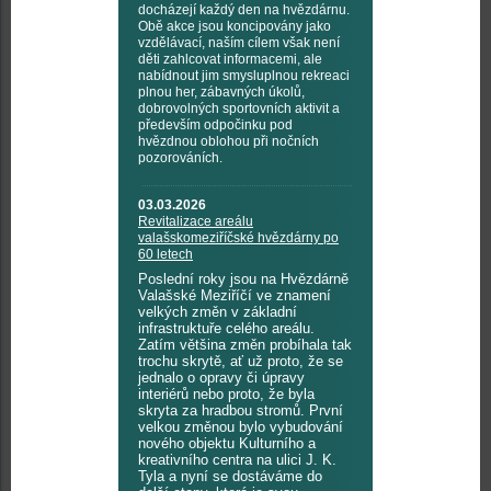
docházejí každý den na hvězdárnu.
Obě akce jsou koncipovány jako
vzdělávací, naším cílem však není
děti zahlcovat informacemi, ale
nabídnout jim smysluplnou rekreaci
plnou her, zábavných úkolů,
dobrovolných sportovních aktivit a
především odpočinku pod
hvězdnou oblohou při nočních
pozorováních.
03.03.2026
Revitalizace areálu
valašskomeziříčské hvězdárny po
60 letech
Poslední roky jsou na Hvězdárně
Valašské Meziříčí ve znamení
velkých změn v základní
infrastruktuře celého areálu.
Zatím většina změn probíhala tak
trochu skrytě, ať už proto, že se
jednalo o opravy či úpravy
interiérů nebo proto, že byla
skryta za hradbou stromů. První
velkou změnou bylo vybudování
nového objektu Kulturního a
kreativního centra na ulici J. K.
Tyla a nyní se dostáváme do