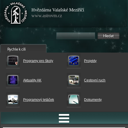
Hvězdárna Valašské Meziříčí
www.astrovm.cz
Programy pro školy
Projekty
Aktuality AK
Cestovní ruch
Programový letáček
Dokumenty