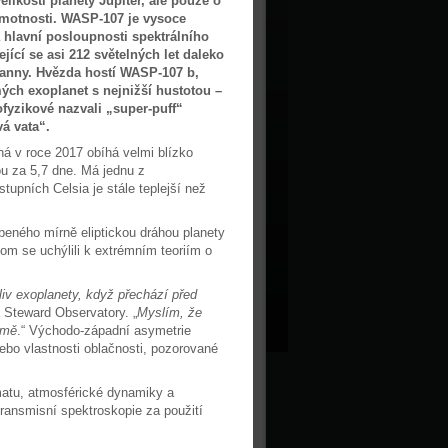
elikosti planety Jupiter, ale pouze o
 hmotnosti. WASP-107 je vysoce
 hlavní posloupnosti spektrálního
jící se asi 212 světelných let daleko
anny. Hvězda hostí WASP-107 b,
ých exoplanet s nejnižší hustotou –
rofyzikové nazvali „super-puff“
á vata“.
ná v roce 2017 obíhá velmi blízko
u za 5,7 dne. Má jednu z
tupních Celsia je stále teplejší než
eného mírně eliptickou dráhou planety
m se uchýlili k extrémním teoriím o
iv exoplanety, když přechází před
a Steward Observatory. „
Myslím, že
emě
.“ Východo-západní asymetrie
nebo vlastnosti oblačnosti, pozorované
imatu, atmosférické dynamiky a
transmisní spektroskopie za použití