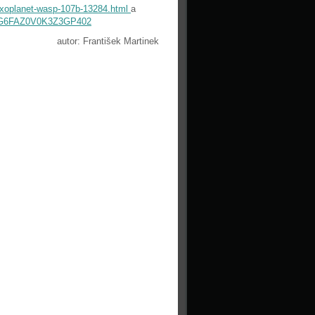
exoplanet-wasp-107b-13284.html
a
PRXG6FAZ0V0K3Z3GP402
autor: František Martinek