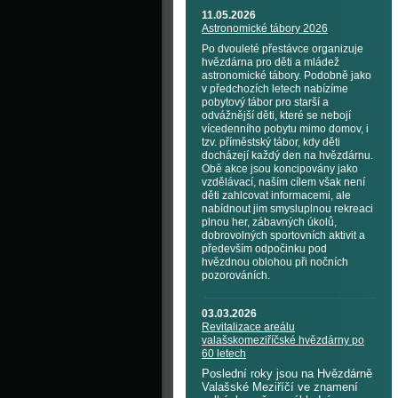
11.05.2026
Astronomické tábory 2026
Po dvouleté přestávce organizuje
hvězdárna pro děti a mládež
astronomické tábory. Podobně jako
v předchozích letech nabízíme
pobytový tábor pro starší a
odvážnější děti, které se nebojí
vícedenního pobytu mimo domov, i
tzv. příměstský tábor, kdy děti
docházejí každý den na hvězdárnu.
Obě akce jsou koncipovány jako
vzdělávací, naším cílem však není
děti zahlcovat informacemi, ale
nabídnout jim smysluplnou rekreaci
plnou her, zábavných úkolů,
dobrovolných sportovních aktivit a
především odpočinku pod
hvězdnou oblohou při nočních
pozorováních.
03.03.2026
Revitalizace areálu
valašskomeziříčské hvězdárny po
60 letech
Poslední roky jsou na Hvězdárně
Valašské Meziříčí ve znamení