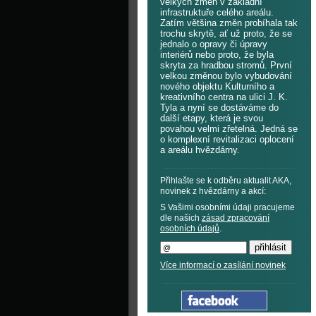
velkých změn v základní
infrastruktuře celého areálu.
Zatím většina změn probíhala tak
trochu skrytě, ať už proto, že se
jednalo o opravy či úpravy
interiérů nebo proto, že byla
skryta za hradbou stromů. První
velkou změnou bylo vybudování
nového objektu Kulturního a
kreativního centra na ulici J. K.
Tyla a nyní se dostáváme do
další etapy, která je svou
povahou velmi zřetelná. Jedná se
o komplexní revitalizaci oplocení
a areálu hvězdárny.
Přihlašte se k odběru aktualit AKA,
novinek z hvězdárny a akcí:
S Vašimi osobními údaji pracujeme
dle našich
zásad zpracování
osobních údajů
.
Více informací o zasílání novinek