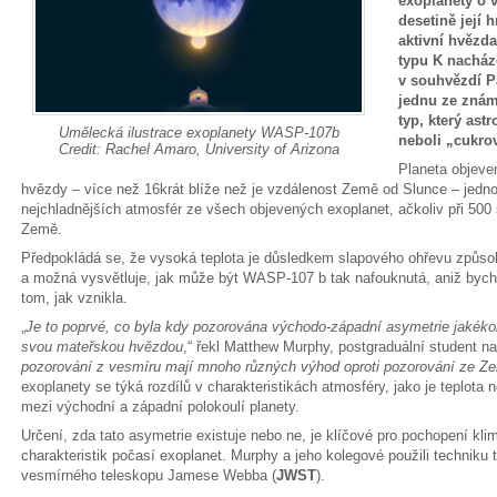
exoplanety o v
desetině její
aktivní hvězda
typu K nacháze
v souhvězdí P
jednu ze znám
typ, který ast
Umělecká ilustrace exoplanety WASP-107b
neboli „cukrov
Credit: Rachel Amaro, University of Arizona
Planeta objeve
hvězdy – více než 16krát blíže než je vzdálenost Země od Slunce – jedno
nejchladnějších atmosfér ze všech objevených exoplanet, ačkoliv při 500 s
Země.
Předpokládá se, že vysoká teplota je důsledkem slapového ohřevu způsob
a možná vysvětluje, jak může být WASP-107 b tak nafouknutá, aniž bycho
tom, jak vznikla.
„
Je to poprvé, co byla kdy pozorována východo-západní asymetrie jakékol
svou mateřskou hvězdou
,“ řekl Matthew Murphy, postgraduální student n
pozorování z vesmíru mají mnoho různých výhod oproti pozorování ze Z
exoplanety se týká rozdílů v charakteristikách atmosféry, jako je teplota 
mezi východní a západní polokoulí planety.
Určení, zda tato asymetrie existuje nebo ne, je klíčové pro pochopení kl
charakteristik počasí exoplanet. Murphy a jeho kolegové použili techniku 
vesmírného teleskopu Jamese Webba (
JWST
).