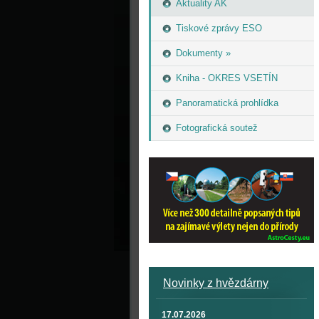
Aktuality AK
Tiskové zprávy ESO
Dokumenty »
Kniha - OKRES VSETÍN
Panoramatická prohlídka
Fotografická soutež
Novinky z hvězdárny
17.07.2026