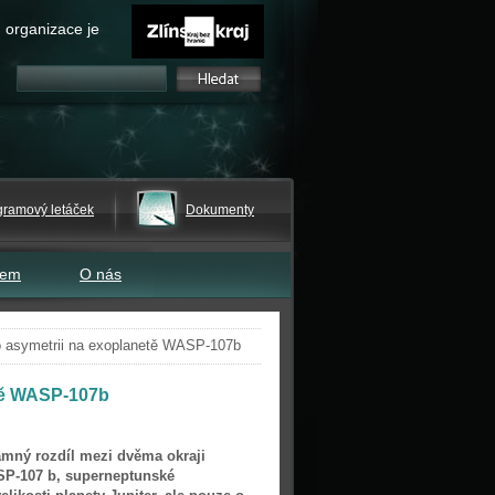
 organizace je
gramový letáček
Dokumenty
tem
O nás
o asymetrii na exoplanetě WASP-107b
tě WASP-107b
amný rozdíl mezi dvěma okraji
SP-107 b, superneptunské