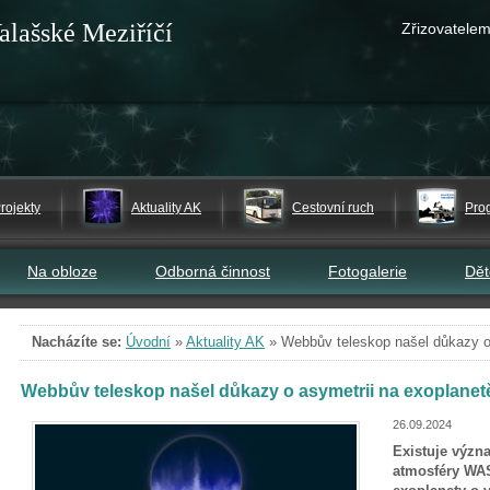
alašské Meziříčí
Zřizovatelem
rojekty
Aktuality AK
Cestovní ruch
Pro
Na obloze
Odborná činnost
Fotogalerie
Dě
Nacházíte se:
Úvodní
»
Aktuality AK
»
Webbův teleskop našel důkazy 
Webbův teleskop našel důkazy o asymetrii na exoplane
26.09.2024
Existuje význ
atmosféry WA