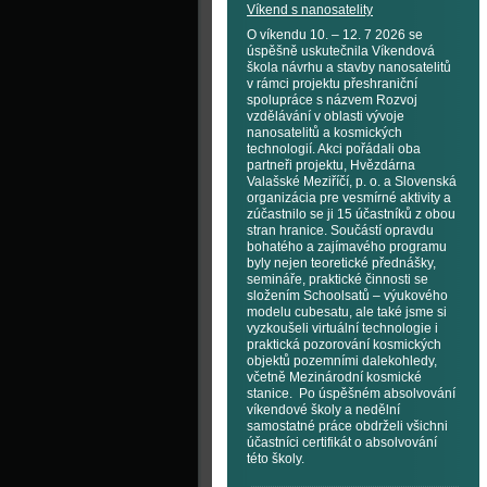
Víkend s nanosatelity
O víkendu 10. – 12. 7 2026 se
úspěšně uskutečnila Víkendová
škola návrhu a stavby nanosatelitů
v rámci projektu přeshraniční
spolupráce s názvem Rozvoj
vzdělávání v oblasti vývoje
nanosatelitů a kosmických
technologií. Akci pořádali oba
partneři projektu, Hvězdárna
Valašské Meziříčí, p. o. a Slovenská
organizácia pre vesmírné aktivity a
zúčastnilo se ji 15 účastníků z obou
stran hranice. Součástí opravdu
bohatého a zajímavého programu
byly nejen teoretické přednášky,
semináře, praktické činnosti se
složením Schoolsatů – výukového
modelu cubesatu, ale také jsme si
vyzkoušeli virtuální technologie i
praktická pozorování kosmických
objektů pozemními dalekohledy,
včetně Mezinárodní kosmické
stanice. Po úspěšném absolvování
víkendové školy a nedělní
samostatné práce obdrželi všichni
účastníci certifikát o absolvování
této školy.