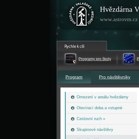
Hvězdárna V
www.astrovm.cz
Programy pro školy
P
Program
Pro návštěvníky
Omezení v areálu hvězdárny
Otevírací doba a vstupné
Cestovní ruch »
Skupinové návštěvy