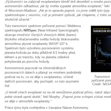
„
Výzkumníci se zabývali exoplanetami téměř dvě desetiletí a mnoho poz
astronomům odhadnout, jak by mohla vypadat atmosféra exoplanet
,“ řek
of Wisconsin-Madison. „
Ale je to opravdu poprvé, co jsme viděli tyto typ
spektroskopie z vesmíru, což je primární způsob, jak chápeme, z čeho se
skutečně úžasné
.“
Toto transmisní spektrum pořízené pomocí Webbova
spektrografu
NIRSpec
(Near-Infrared Spectrograph)
ukazuje množství různých vlnových délek (barev)
blízkého infračerveného světla hvězdy blokovaného
atmosférou plynné exoplanety WASP-107 b.
Spektrum bylo vytvořeno pozorováním systému
planeta-hvězda po dobu přibližně 8,5 hodiny před,
během a po tranzitu, kdy se planeta zdánlivě
pohybovala po povrchu hvězdy.
Astronomové pracovali na shromážděných
pozorovacích datech a plánují se mnohem podrobněji
Transmisní
podívat na to, co se děje s exoplanetou, včetně
pořízené po
dalších pozorování, aby pochopili, co tuto asymetrii
Credit: NASA
řídí.
„
U téměř všech exoplanet se na ně nemůžeme podívat přímo, natož abych
jedné straně oproti druhé
,“ řekl Murphy. „
Poprvé jsme schopni získat mnoh
se děje v atmosféře exoplanety
.“
Práce týmu byla zveřejněna v časopise Nature Astronomy.