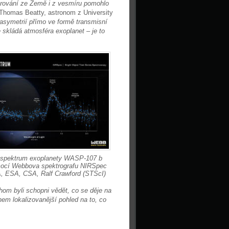
orování ze Země i z vesmíru pomohlo
l Thomas Beatty, astronom z University
y asymetrií přímo ve formě transmisní
 skládá atmosféra exoplanet – je to
 spektrum exoplanety WASP-107 b
mocí Webbova spektrografu NIRSpec
, ESA, CSA, Ralf Crawford (STScI)
om byli schopni vědět, co se děje na
em lokalizovanější pohled na to, co