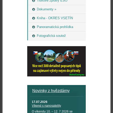
Tiskové zprávy ESO
Dokumenty »
Kniha - OKRES VSETÍN
Panoramatická prohlídka
Fotografická soutež
Novinky z hvězdárny
17.07.2026
Víkend s nanosatelity
O víkendu 10. – 12. 7 2026 se