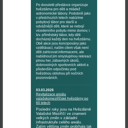
Po dvouleté přestávce organizuje
hvězdárna pro děti a mládež
astronomické tábory. Podobně jako
v předchozích letech nabízíme
pobytový tábor pro starší a
odvážnější děti, které se nebojí
vícedenního pobytu mimo domov, i
tzv. příměstský tábor, kdy děti
docházejí každý den na hvězdárnu.
Obě akce jsou koncipovány jako
vzdělávací, naším cílem však není
děti zahlcovat informacemi, ale
nabídnout jim smysluplnou rekreaci
plnou her, zábavných úkolů,
dobrovolných sportovních aktivit a
především odpočinku pod
hvězdnou oblohou při nočních
pozorováních.
03.03.2026
Revitalizace areálu
valašskomeziříčské hvězdárny po
60 letech
Poslední roky jsou na Hvězdárně
Valašské Meziříčí ve znamení
velkých změn v základní
infrastruktuře celého areálu.
Zatím většina změn probíhala tak