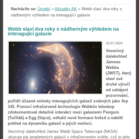
Nacházíte se:
Úvodní
»
Aktuality AK
»
Webb slaví dva roky s
nádherným výhledem na interagující galaxie
Webb slaví dva roky s nádherným výhledem na
interagující galaxie
16.07.2024
Vesmírný
dalekohled
Jamese
Webba
(JWST), který
slaví své
druhé výročí
od zahájení
pozorování,
pořídil úžasné snímky interagujících galaxií známých jako Arp
142. Pomocí infračervené technologie Webbův teleskop
zdokumentoval detailně interakci mezi galaxiemi Penguin
(Tučňák) a Egg (Vejce), odhalil nové formace hvězd a nabídl
pohled na dynamiku galaxií a jejich evoluci.
Vesmírný dalekohled James Webb Space Telescope (NASA)
ukazuje pár propletených galaxií v infračerveném světle, což je jeho