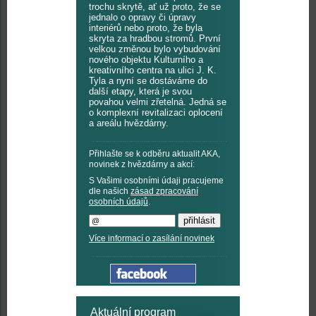
trochu skrytě, ať už proto, že se
jednalo o opravy či úpravy
interiérů nebo proto, že byla
skryta za hradbou stromů. První
velkou změnou bylo vybudování
nového objektu Kulturního a
kreativního centra na ulici J. K.
Tyla a nyní se dostáváme do
další etapy, která je svou
povahou velmi zřetelná. Jedná se
o komplexní revitalizaci oplocení
a areálu hvězdárny.
Přihlašte se k odběru aktualit AKA,
novinek z hvězdárny a akcí:
S Vašimi osobními údaji pracujeme
dle našich
zásad zpracování
osobních údajů
.
Více informací o zasílání novinek
Aktuální program