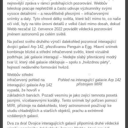
nejnovější zpráva v rámci probíhajících pozorování. Webbův
teleskop pracuje nepřetržitě a často udivuje výzkumníky svými
vysoce detailními – a neuvěřitelně přesnými – infračervenými
snímky a daty. Tyto vlnové délky světla, které leží mimo to, co naše
oči vidí, byly na této úrovni detailů z velké části mimo dosah, dokud
Webb nezačal 12. července 2022 provádět vědecká pozorování
jménem astronomů po celém světě.
Na počest svého druhého výročí dalekohled pozoroval interagující
dvojici galaxií Arp 142, přezdívanou Penguin a Egg. Hlavní snímek
kombinuje blízké a střední infračervené světlo, které vizuálně
podtrhuje, jak galaxie interagují – hledejte slabý převrácený modrý
tvar U, který obě galaxie obklopuje – spolu s „hvězdnou párty“,
hojností nedávného formování hvězd.
Webbův střední
infračervený pohled na
Pohled na interagující galaxie Arp 142
přístrojem MIRI
interagující galaxie Arp 142
vypadá, že hovoří v
základních barvách. Pozadí vesmíru je jako zející temnota posetá
jasnými, vícebarevnými korálky. Tento snímek byl pořízen pomocí
MIRI, přístroje na dalekohledu, který astronomové používají ke
studiu chladnějších a starších objektů, prachu a extrémně
vzdálených galaxií.
Dva za dva! Dvojice interagujících galaxií připomíná druhé vědecké