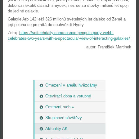
dokončí několik dalších smyček, než se za stovky milionů let spojí
do jediné galaxie.
Galaxie Arp 142 leží 326 milionů světelných let daleko od Země a
její poloha se promítá do souhvězdí Hydry.
Zdroj:
https://scitechdaily.com/cosmic-penguin-party-webb-
celebrates-two-years-with-a-spectacular-view-of-interacting-galaxies/
autor: František Martinek
Omezení v areálu hvězdárny
Otevírací doba a vstupné
Cestovní ruch »
Skupinové návštěvy
Aktuality AK