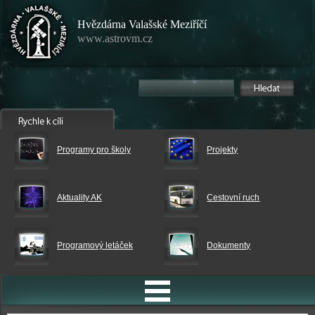
Hvězdárna Valašské Meziříčí
www.astrovm.cz
Programy pro školy
Projekty
Aktuality AK
Cestovní ruch
Programový letáček
Dokumenty