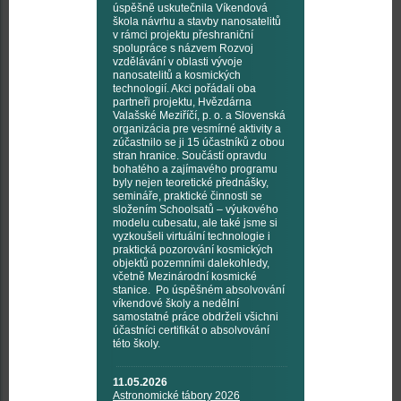
úspěšně uskutečnila Víkendová
škola návrhu a stavby nanosatelitů
v rámci projektu přeshraniční
spolupráce s názvem Rozvoj
vzdělávání v oblasti vývoje
nanosatelitů a kosmických
technologií. Akci pořádali oba
partneři projektu, Hvězdárna
Valašské Meziříčí, p. o. a Slovenská
organizácia pre vesmírné aktivity a
zúčastnilo se ji 15 účastníků z obou
stran hranice. Součástí opravdu
bohatého a zajímavého programu
byly nejen teoretické přednášky,
semináře, praktické činnosti se
složením Schoolsatů – výukového
modelu cubesatu, ale také jsme si
vyzkoušeli virtuální technologie i
praktická pozorování kosmických
objektů pozemními dalekohledy,
včetně Mezinárodní kosmické
stanice. Po úspěšném absolvování
víkendové školy a nedělní
samostatné práce obdrželi všichni
účastníci certifikát o absolvování
této školy.
11.05.2026
Astronomické tábory 2026