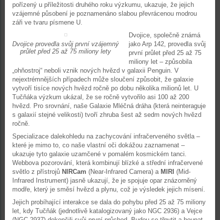
pořízený u příležitosti druhého roku výzkumu, ukazuje, že jejich
vzájemné působení je poznamenáno slabou převrácenou modrou
záři ve tvaru písmene U.
Dvojice, společně známá
Dvojice provedla svůj první vzájemný
jako Arp 142, provedla svůj
průlet před 25 až 75 miliony lety
první průlet před 25 až 75
miliony let – způsobila
„ohňostroj“ neboli vznik nových hvězd v galaxii Penguin. V
nejextrémnějších případech může sloučení způsobit, že galaxie
vytvoří tisíce nových hvězd ročně po dobu několika milionů let. U
Tučňáka výzkum ukázal, že se ročně vytvořilo asi 100 až 200
hvězd. Pro srovnání, naše Galaxie Mléčná dráha (která neinteraguje
s galaxií stejné velikosti) tvoří zhruba šest až sedm nových hvězd
ročně.
Specializace dalekohledu na zachycování infračerveného světla –
které je mimo to, co naše vlastní oči dokážou zaznamenat –
ukazuje tyto galaxie uzamčené v pomalém kosmickém tanci.
Webbova pozorování, která kombinují blízké a střední infračervené
světlo z přístrojů
NIRCam
(Near-Infrared Camera) a
MIRI
(Mid-
Infrared Instrument) jasně ukazují, že je spojuje opar znázorněný
modře, který je směsí hvězd a plynu, což je výsledek jejich mísení.
Jejich probíhající interakce se dala do pohybu před 25 až 75 miliony
let, kdy Tučňák (jednotlivě katalogizovaný jako NGC 2936) a Vejce
(NGC 2937) dokončili svůj první průchod. Budou se třpytit a houpat,