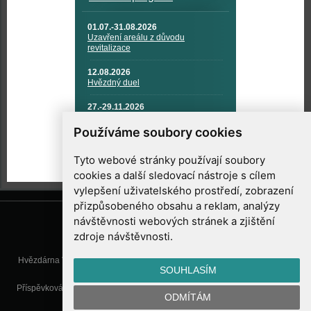
01.07.-31.08.2026
Uzavření areálu z důvodu
revitalizace
12.08.2026
Hvězdný duel
27.-29.11.2026
KOSMONAUTIKA, RAKETOVÁ
TECHNIKA A KOSMICKÉ
Používáme soubory cookies
TECHNOLOGIE
Tyto webové stránky používají soubory
cookies a další sledovací nástroje s cílem
vylepšení uživatelského prostředí, zobrazení
přizpůsobeného obsahu a reklam, analýzy
návštěvnosti webových stránek a zjištění
zdroje návštěvnosti.
Hvězdárna Valašské Meziříčí, příspěvková organizace, Vsetínská 78, 757
SOUHLASÍM
01 Valašské Meziříčí
Příspěvková organizace Zlínského kraje. Telefon:
571 611 928
, Mobil:
777
ODMÍTÁM
277 134
, E-mail:
info@astrovm.cz