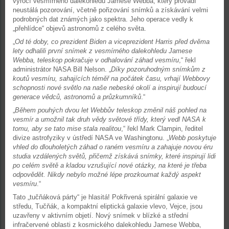
výročí vesmírného dalekohledu Jamese Webba, který provádí
neustálá pozorování, včetně pořizování snímků a získávání velmi
podrobných dat známých jako spektra. Jeho operace vedly k
„přehlídce“ objevů astronomů z celého světa.
„
Od té doby, co prezident Biden a viceprezident Harris před dvěma
lety odhalili první snímek z vesmírného dalekohledu Jamese
Webba, teleskop pokračuje v odhalování záhad vesmíru
,“ řekl
administrátor NASA Bill Nelson. „
Díky pozoruhodným snímkům z
koutů vesmíru, sahajících téměř na počátek času, vrhají Webbovy
schopnosti nové světlo na naše nebeské okolí a inspirují budoucí
generace vědců, astronomů a průzkumníků
.“
„
Během pouhých dvou let Webbův teleskop změnil náš pohled na
vesmír a umožnil tak druh vědy světové třídy, který vedl NASA k
tomu, aby se tato mise stala realitou
,“ řekl Mark Clampin, ředitel
divize astrofyziky v ústředí NASA ve Washingtonu. „
Webb poskytuje
vhled do dlouholetých záhad o raném vesmíru a zahajuje novou éru
studia vzdálených světů, přičemž získává snímky, které inspirují lidi
po celém světě a kladou vzrušující nové otázky, na které je třeba
odpovědět. Nikdy nebylo možné lépe prozkoumat každý aspekt
vesmíru
.“
Tato „tučňáková párty“ je hlasitá! Pokřivená spirální galaxie ve
středu, Tučňák, a kompaktní eliptická galaxie vlevo, Vejce, jsou
uzavřeny v aktivním objetí. Nový snímek v blízké a střední
infračervené oblasti z kosmického dalekohledu Jamese Webba,