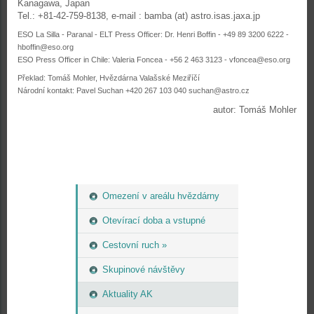
Kanagawa, Japan
Tel.: +81-42-759-8138, e-mail : bamba (at) astro.isas.jaxa.jp
ESO La Silla - Paranal - ELT Press Officer: Dr. Henri Boffin - +49 89 3200 6222 -
hboffin@eso.org
ESO Press Officer in Chile: Valeria Foncea - +56 2 463 3123 - vfoncea@eso.org
Překlad: Tomáš Mohler, Hvězdárna Valašské Meziříčí
Národní kontakt: Pavel Suchan +420 267 103 040 suchan@astro.cz
autor: Tomáš Mohler
Omezení v areálu hvězdárny
Otevírací doba a vstupné
Cestovní ruch »
Skupinové návštěvy
Aktuality AK