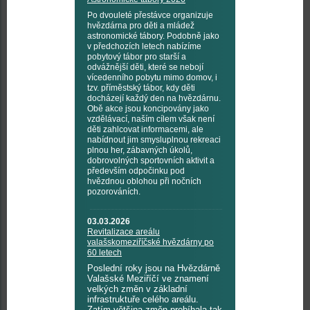
Po dvouleté přestávce organizuje
hvězdárna pro děti a mládež
astronomické tábory. Podobně jako
v předchozích letech nabízíme
pobytový tábor pro starší a
odvážnější děti, které se nebojí
vícedenního pobytu mimo domov, i
tzv. příměstský tábor, kdy děti
docházejí každý den na hvězdárnu.
Obě akce jsou koncipovány jako
vzdělávací, naším cílem však není
děti zahlcovat informacemi, ale
nabídnout jim smysluplnou rekreaci
plnou her, zábavných úkolů,
dobrovolných sportovních aktivit a
především odpočinku pod
hvězdnou oblohou při nočních
pozorováních.
03.03.2026
Revitalizace areálu
valašskomeziříčské hvězdárny po
60 letech
Poslední roky jsou na Hvězdárně
Valašské Meziříčí ve znamení
velkých změn v základní
infrastruktuře celého areálu.
Zatím většina změn probíhala tak