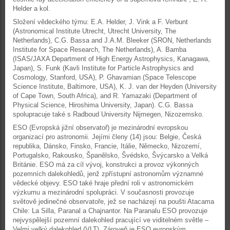
Helder a kol.
Složení vědeckého týmu: E.A. Helder, J. Vink a F. Verbunt
(Astronomical Institute Utrecht, Utrecht University, The
Netherlands), C.G. Bassa and J.A.M. Bleeker (SRON, Netherlands
Institute for Space Research, The Netherlands), A. Bamba
(ISAS/JAXA Department of High Energy Astrophysics, Kanagawa,
Japan), S. Funk (Kavli Institute for Particle Astrophysics and
Cosmology, Stanford, USA), P. Ghavamian (Space Telescope
Science Institute, Baltimore, USA), K. J. van der Heyden (University
of Cape Town, South Africa), and R. Yamazaki (Department of
Physical Science, Hiroshima University, Japan). C.G. Bassa
spolupracuje také s Radboud University Nijmegen, Nizozemsko.
ESO (Evropská jižní observatoř) je mezinárodní evropskou
organizací pro astronomii. Jejími členy (14) jsou: Belgie, Česká
republika, Dánsko, Finsko, Francie, Itálie, Německo, Nizozemí,
Portugalsko, Rakousko, Španělsko, Švédsko, Švýcarsko a Velká
Británie. ESO má za cíl vývoj, konstrukci a provoz výkonných
pozemních dalekohledů, jenž zpřístupní astronomům významné
vědecké objevy. ESO také hraje přední roli v astronomickém
výzkumu a mezinárodní spolupráci. V současnosti provozuje
světově jedinečné observatoře, jež se nacházejí na poušti Atacama
Chile: La Silla, Paranal a Chajnantor. Na Paranalu ESO provozuje
nejvyspělejší pozemní dalekohled pracující ve viditelném světle –
Velmi velký dalekohled (VLT). Zároveň je ESO evropským