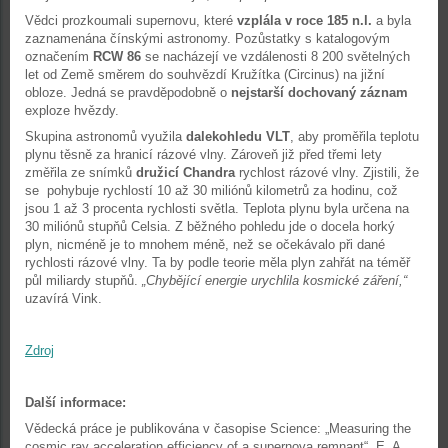
Vědci prozkoumali supernovu, které
vzplála v roce 185 n.l.
a byla
zaznamenána čínskými astronomy. Pozůstatky s katalogovým
označením
RCW 86
se nacházejí ve vzdálenosti 8 200 světelných
let od Země směrem do souhvězdí Kružítka (Circinus) na jižní
obloze. Jedná se pravděpodobně o
n
ejstarší dochovaný záznam
exploze hvězdy.
Skupina astronomů využila
dalekohledu VLT
, aby proměřila teplotu
plynu těsně za hranicí rázové vlny. Zároveň již před třemi lety
změřila ze snímků
družicí Chandra
rychlost rázové vlny. Zjistili, že
se pohybuje rychlostí 10 až 30 miliónů kilometrů za hodinu, což
jsou 1 až 3 procenta rychlosti světla. Teplota plynu byla určena na
30 miliónů stupňů Celsia. Z běžného pohledu jde o docela horký
plyn, nicméně je to mnohem méně, než se očekávalo při dané
rychlosti rázové vlny. Ta by podle teorie měla plyn zahřát na téměř
půl miliardy stupňů.
„Chybějící energie urychlila kosmické záření,“
uzavírá Vink.
Zdroj
Další informace:
Vědecká práce je publikována v časopise Science: „Measuring the
cosmic ray acceleration efficiency of a supernova remnant“, E. A.