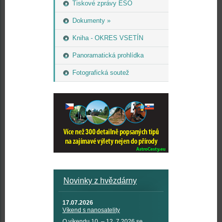
Tiskové zprávy ESO
Dokumenty »
Kniha - OKRES VSETÍN
Panoramatická prohlídka
Fotografická soutež
Novinky z hvězdárny
17.07.2026
Víkend s nanosatelity
O víkendu 10. – 12. 7 2026 se