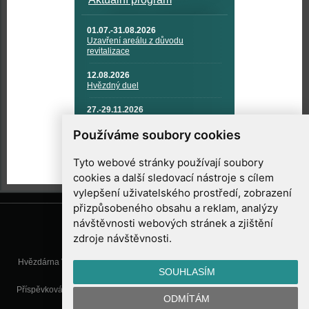
01.07.-31.08.2026
Uzavření areálu z důvodu
revitalizace
12.08.2026
Hvězdný duel
27.-29.11.2026
KOSMONAUTIKA, RAKETOVÁ
TECHNIKA A KOSMICKÉ
Používáme soubory cookies
TECHNOLOGIE
Tyto webové stránky používají soubory
cookies a další sledovací nástroje s cílem
vylepšení uživatelského prostředí, zobrazení
přizpůsobeného obsahu a reklam, analýzy
návštěvnosti webových stránek a zjištění
zdroje návštěvnosti.
Hvězdárna Valašské Meziříčí, příspěvková organizace, Vsetínská 78, 757
SOUHLASÍM
01 Valašské Meziříčí
Příspěvková organizace Zlínského kraje. Telefon:
571 611 928
, Mobil:
777
ODMÍTÁM
277 134
, E-mail:
info@astrovm.cz