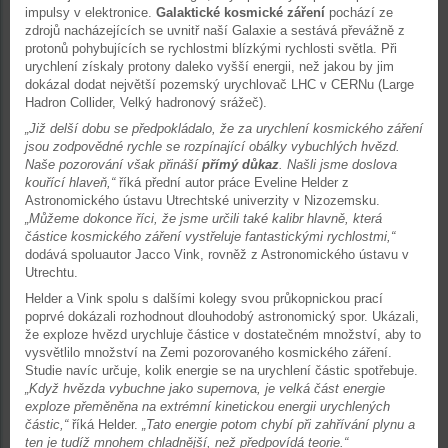
impulsy v elektronice.
Galaktické kosmické záření
pochází ze
zdrojů nacházejících se uvnitř naší Galaxie a sestává převážně z
protonů pohybujících se rychlostmi blízkými rychlosti světla. Při
urychlení získaly protony daleko vyšší energii, než jakou by jim
dokázal dodat největší pozemský urychlovač LHC v CERNu (Large
Hadron Collider, Velký hadronový srážeč).
„Již delší dobu se předpokládalo, že za urychlení kosmického záření
jsou zodpovědné rychle se rozpínající obálky vybuchlých hvězd.
Naše pozorování však přináší
přímý důkaz
. Našli jsme doslova
kouřící hlaveň,“
říká přední autor práce Eveline Helder z
Astronomického ústavu Utrechtské univerzity v Nizozemsku.
„Můžeme dokonce říci, že jsme určili také kalibr hlavně, která
částice kosmického záření vystřeluje fantastickými rychlostmi,“
dodává spoluautor Jacco Vink, rovněž z Astronomického ústavu v
Utrechtu.
Helder a Vink spolu s dalšími kolegy svou průkopnickou prací
poprvé dokázali rozhodnout dlouhodobý astronomický spor. Ukázali,
že exploze hvězd urychluje částice v dostatečném množství, aby to
vysvětlilo množství na Zemi pozorovaného kosmického záření.
Studie navíc určuje, kolik energie se na urychlení částic spotřebuje.
„Když hvězda vybuchne jako supernova, je velká část energie
exploze přeměněna na extrémní kinetickou energii urychlených
částic,“
říká Helder.
„Tato energie potom chybí při zahřívání plynu a
ten je tudíž mnohem chladnější, než předpovídá teorie.“