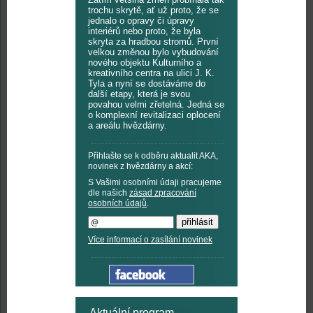
trochu skrytě, ať už proto, že se
jednalo o opravy či úpravy
interiérů nebo proto, že byla
skryta za hradbou stromů. První
velkou změnou bylo vybudování
nového objektu Kulturního a
kreativního centra na ulici J. K.
Tyla a nyní se dostáváme do
další etapy, která je svou
povahou velmi zřetelná. Jedná se
o komplexní revitalizaci oplocení
a areálu hvězdárny.
Přihlašte se k odběru aktualit AKA,
novinek z hvězdárny a akcí:
S Vašimi osobními údaji pracujeme
dle našich
zásad zpracování
osobních údajů
.
Více informací o zasílání novinek
Aktuální program