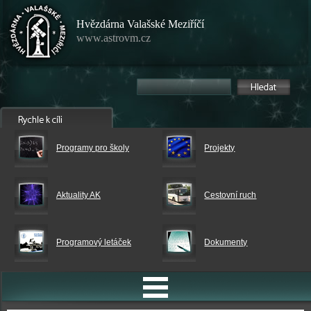
Hvězdárna Valašské Meziříčí
www.astrovm.cz
Programy pro školy
Projekty
Aktuality AK
Cestovní ruch
Programový letáček
Dokumenty