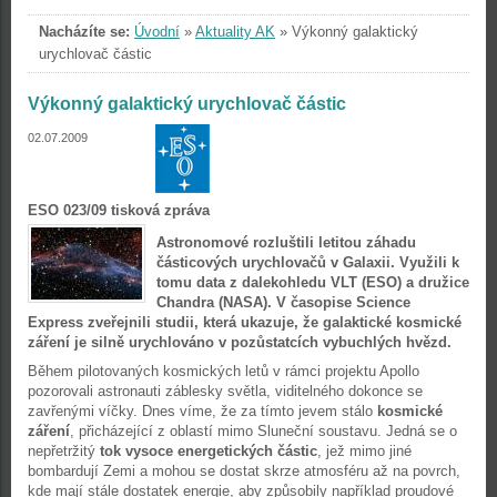
Nacházíte se:
Úvodní
»
Aktuality AK
»
Výkonný galaktický
urychlovač částic
Výkonný galaktický urychlovač částic
02.07.2009
ESO 023/09 tisková zpráva
Astronomové rozluštili letitou záhadu
částicových urychlovačů v Galaxii. Využili k
tomu data z dalekohledu VLT (ESO) a družice
Chandra (NASA). V časopise Science
Express zveřejnili studii, která ukazuje, že galaktické kosmické
záření je silně urychlováno v pozůstatcích vybuchlých hvězd.
Během pilotovaných kosmických letů v rámci projektu Apollo
pozorovali astronauti záblesky světla, viditelného dokonce se
zavřenými víčky. Dnes víme, že za tímto jevem stálo
kosmické
záření
, přicházející z oblastí mimo Sluneční soustavu. Jedná se o
nepřetržitý
tok vysoce energetických částic
, jež mimo jiné
bombardují Zemi a mohou se dostat skrze atmosféru až na povrch,
kde mají stále dostatek energie, aby způsobily například proudové