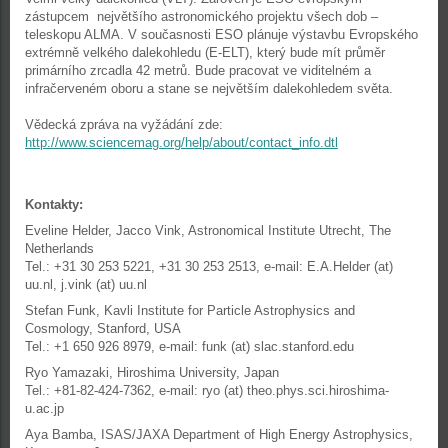
zástupcem největšího astronomického projektu všech dob –
teleskopu ALMA. V současnosti ESO plánuje výstavbu Evropského
extrémně velkého dalekohledu (E-ELT), který bude mít průměr
primárního zrcadla 42 metrů. Bude pracovat ve viditelném a
infračerveném oboru a stane se největším dalekohledem světa.
Vědecká zpráva na vyžádání zde:
http://www.sciencemag.org/help/about/contact_info.dtl
Kontakty:
Eveline Helder, Jacco Vink, Astronomical Institute Utrecht, The
Netherlands
Tel.: +31 30 253 5221, +31 30 253 2513, e-mail: E.A.Helder (at)
uu.nl, j.vink (at) uu.nl
Stefan Funk, Kavli Institute for Particle Astrophysics and
Cosmology, Stanford, USA
Tel.: +1 650 926 8979, e-mail: funk (at) slac.stanford.edu
Ryo Yamazaki, Hiroshima University, Japan
Tel.: +81-82-424-7362, e-mail: ryo (at) theo.phys.sci.hiroshima-
u.ac.jp
Aya Bamba, ISAS/JAXA Department of High Energy Astrophysics,