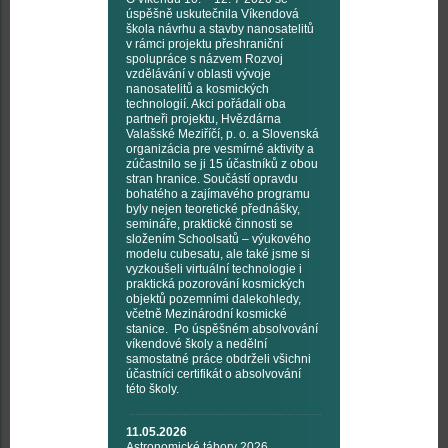
úspěšně uskutečnila Víkendová
škola návrhu a stavby nanosatelitů
v rámci projektu přeshraniční
spolupráce s názvem Rozvoj
vzdělávání v oblasti vývoje
nanosatelitů a kosmických
technologií. Akci pořádali oba
partneři projektu, Hvězdárna
Valašské Meziříčí, p. o. a Slovenská
organizácia pre vesmírné aktivity a
zúčastnilo se ji 15 účastníků z obou
stran hranice. Součástí opravdu
bohatého a zajímavého programu
byly nejen teoretické přednášky,
semináře, praktické činnosti se
složením Schoolsatů – výukového
modelu cubesatu, ale také jsme si
vyzkoušeli virtuální technologie i
praktická pozorování kosmických
objektů pozemními dalekohledy,
včetně Mezinárodní kosmické
stanice. Po úspěšném absolvování
víkendové školy a nedělní
samostatné práce obdrželi všichni
účastníci certifikát o absolvování
této školy.
11.05.2026
Astronomické tábory 2026