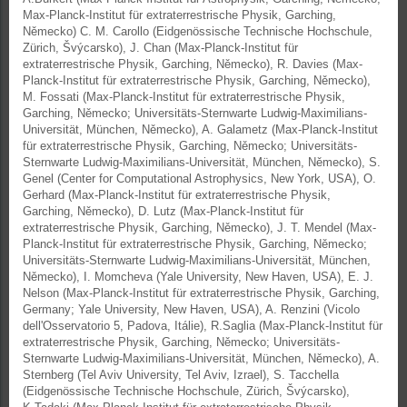
Max-Planck-Institut für extraterrestrische Physik, Garching,
Německo) C. M. Carollo (Eidgenössische Technische Hochschule,
Zürich, Švýcarsko), J. Chan (Max-Planck-Institut für
extraterrestrische Physik, Garching, Německo), R. Davies (Max-
Planck-Institut für extraterrestrische Physik, Garching, Německo),
M. Fossati (Max-Planck-Institut für extraterrestrische Physik,
Garching, Německo; Universitäts-Sternwarte Ludwig-Maximilians-
Universität, München, Německo), A. Galametz (Max-Planck-Institut
für extraterrestrische Physik, Garching, Německo; Universitäts-
Sternwarte Ludwig-Maximilians-Universität, München, Německo), S.
Genel (Center for Computational Astrophysics, New York, USA), O.
Gerhard (Max-Planck-Institut für extraterrestrische Physik,
Garching, Německo), D. Lutz (Max-Planck-Institut für
extraterrestrische Physik, Garching, Německo), J. T. Mendel (Max-
Planck-Institut für extraterrestrische Physik, Garching, Německo;
Universitäts-Sternwarte Ludwig-Maximilians-Universität, München,
Německo), I. Momcheva (Yale University, New Haven, USA), E. J.
Nelson (Max-Planck-Institut für extraterrestrische Physik, Garching,
Germany; Yale University, New Haven, USA), A. Renzini (Vicolo
dell'Osservatorio 5, Padova, Itálie), R.Saglia (Max-Planck-Institut für
extraterrestrische Physik, Garching, Německo; Universitäts-
Sternwarte Ludwig-Maximilians-Universität, München, Německo), A.
Sternberg (Tel Aviv University, Tel Aviv, Izrael), S. Tacchella
(Eidgenössische Technische Hochschule, Zürich, Švýcarsko),