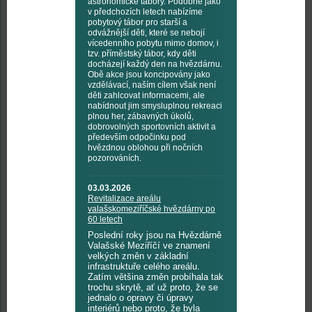
astronomické tábory. Podobně jako
v předchozích letech nabízíme
pobytový tábor pro starší a
odvážnější děti, které se nebojí
vícedenního pobytu mimo domov, i
tzv. příměstský tábor, kdy děti
docházejí každý den na hvězdárnu.
Obě akce jsou koncipovány jako
vzdělávací, naším cílem však není
děti zahlcovat informacemi, ale
nabídnout jim smysluplnou rekreaci
plnou her, zábavných úkolů,
dobrovolných sportovních aktivit a
především odpočinku pod
hvězdnou oblohou při nočních
pozorováních.
03.03.2026
Revitalizace areálu
valašskomeziříčské hvězdárny po
60 letech
Poslední roky jsou na Hvězdárně
Valašské Meziříčí ve znamení
velkých změn v základní
infrastruktuře celého areálu.
Zatím většina změn probíhala tak
trochu skrytě, ať už proto, že se
jednalo o opravy či úpravy
interiérů nebo proto, že byla