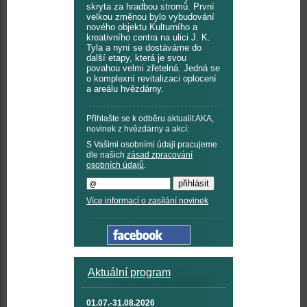
skryta za hradbou stromů. První
velkou změnou bylo vybudování
nového objektu Kulturního a
kreativního centra na ulici J. K.
Tyla a nyní se dostáváme do
další etapy, která je svou
povahou velmi zřetelná. Jedná se
o komplexní revitalizaci oplocení
a areálu hvězdárny.
Přihlašte se k odběru aktualit AKA,
novinek z hvězdárny a akcí:
S Vašimi osobními údaji pracujeme
dle našich
zásad zpracování
osobních údajů
.
Více informací o zasílání novinek
Aktuální program
01.07.-31.08.2026