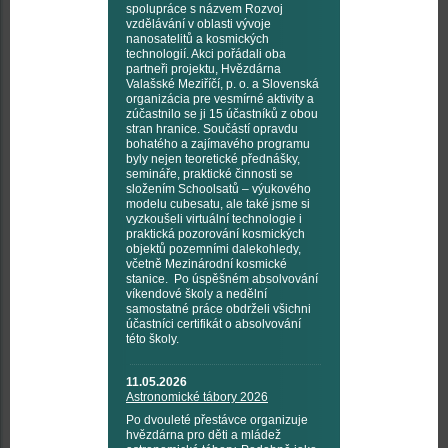
spolupráce s názvem Rozvoj
vzdělávání v oblasti vývoje
nanosatelitů a kosmických
technologií. Akci pořádali oba
partneři projektu, Hvězdárna
Valašské Meziříčí, p. o. a Slovenská
organizácia pre vesmírné aktivity a
zúčastnilo se ji 15 účastníků z obou
stran hranice. Součástí opravdu
bohatého a zajímavého programu
byly nejen teoretické přednášky,
semináře, praktické činnosti se
složením Schoolsatů – výukového
modelu cubesatu, ale také jsme si
vyzkoušeli virtuální technologie i
praktická pozorování kosmických
objektů pozemními dalekohledy,
včetně Mezinárodní kosmické
stanice. Po úspěšném absolvování
víkendové školy a nedělní
samostatné práce obdrželi všichni
účastníci certifikát o absolvování
této školy.
11.05.2026
Astronomické tábory 2026
Po dvouleté přestávce organizuje
hvězdárna pro děti a mládež