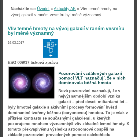
Nacházíte se:
Úvodní
»
Aktuality AK
»
Vliv temné hmoty na
vývoj galaxií v raném vesmíru byl méně významný
Vliv temné hmoty na vývoj galaxií v raném vesmíru
byl méně významný
16.03.2017
ESO 009/17 tisková zpráva
Pozorování vzdálených galaxií
pomocí VLT naznačují, že v nich
dominovala běžná hmota
Nová pozorování naznačují, že v
nejvýznamnějším období vzniku
galaxií – před deseti miliardami let –
byly hmotné galaxie s aktivními procesy formování hvězd
dominantně tvořeny běžnou (baryonovou) hmotou. To je však v
příkrém kontrastu se současnými galaxiemi, u kterých
pozorujeme mnohem významnější vliv záhadné temné hmoty. K
tomuto překvapivému výsledku astronomové dospěli na
základě pozorování provedených pomocí dalekohledu