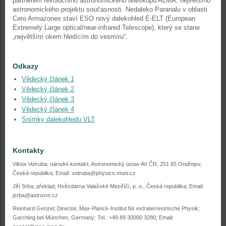
partnerem revolučního astronomického teleskopu ALMA, největšího
astronomického projektu současnosti. Nedaleko Paranalu v oblasti
Cero Armazones staví ESO nový dalekohled E-ELT (European
Extremely Large optical/near-infrared Telescope), který se stane
„největším okem hledícím do vesmíru“.
Odkazy
Vědecký článek 1
Vědecký článek 2
Vědecký článek 3
Vědecký článek 4
Snímky dalekohledu VLT
Kontakty
Viktor Votruba; národní kontakt; Astronomický ústav AV ČR, 251 65 Ondřejov,
Česká republika; Email: votruba@physics.muni.cz
Jiří Srba; překlad; Hvězdárna Valašské Meziříčí, p. o., Česká republika; Email:
jsrba@astrovm.cz
Reinhard Genzel; Director, Max-Planck-Institut für extraterrestrische Physik;
Garching bei München, Germany; Tel.: +49 89 30000 3280; Email: