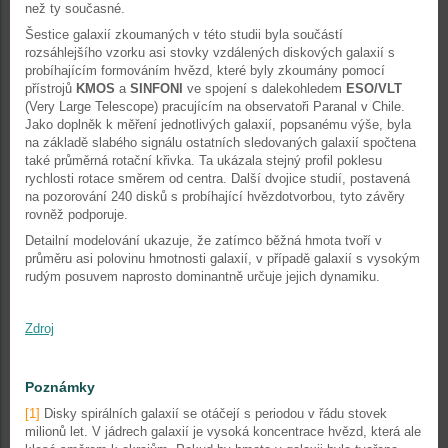
než ty současné.
Šestice galaxií zkoumaných v této studii byla součástí
rozsáhlejšího vzorku asi stovky vzdálených diskových galaxií s
probíhajícím formováním hvězd, které byly zkoumány pomocí
přístrojů
KMOS
a
SINFONI
ve spojení s dalekohledem
ESO/VLT
(Very Large Telescope) pracujícím na observatoři Paranal v Chile.
Jako doplněk k měření jednotlivých galaxií, popsanému výše, byla
na základě slabého signálu ostatních sledovaných galaxií spočtena
také průměrná rotační křivka. Ta ukázala stejný profil poklesu
rychlosti rotace směrem od centra. Další dvojice studií, postavená
na pozorování 240 disků s probíhající hvězdotvorbou, tyto závěry
rovněž podporuje.
Detailní modelování ukazuje, že zatímco běžná hmota tvoří v
průměru asi polovinu hmotnosti galaxií, v případě galaxií s vysokým
rudým posuvem naprosto dominantně určuje jejich dynamiku.
Zdroj
Poznámky
[1]
Disky spirálních galaxií se otáčejí s periodou v řádu stovek
milionů let. V jádrech galaxií je vysoká koncentrace hvězd, která ale