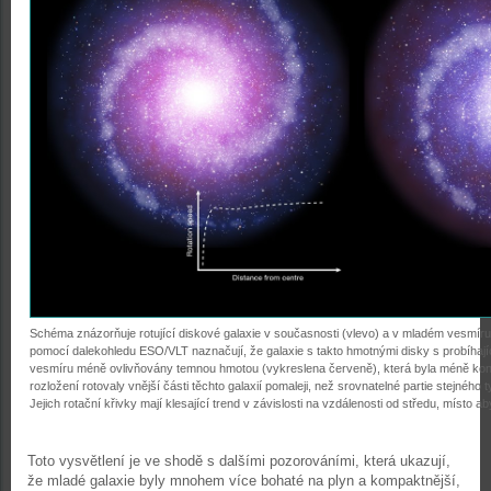
Schéma znázorňuje rotující diskové galaxie v současnosti (vlevo) a v mladém vesmír
pomocí dalekohledu ESO/VLT naznačují, že galaxie s takto hmotnými disky s probíha
vesmíru méně ovlivňovány temnou hmotou (vykreslena červeně), která byla méně ko
rozložení rotovaly vnější části těchto galaxií pomaleji, než srovnatelné partie stejnéh
Jejich rotační křivky mají klesající trend v závislosti na vzdálenosti od středu, místo ab
Toto vysvětlení je ve shodě s dalšími pozorováními, která ukazují,
že mladé galaxie byly mnohem více bohaté na plyn a kompaktnější,