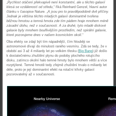
„
Rychlost otáčení překvapivě není konstantní, ale u těchto galaxií
klesá se vzdáleností od středu
,“ říká Reinhard Genzel, hlavní autor
článku v časopise Nature. „
A jsou pro to pravděpodobně dvě příčiny.
Jednak je většina těchto mladých galaxií dominantně tvořena
běžnou hmotou a temná hmota zde tím pádem hraje mnohem méně
zásadní úlohu, než v současnosti. A za druhé, tyto mladé diskové
galaxie byly mnohem bouřlivějším prostředím, než spirální galaxie,
které pozorujeme dnes v našem kosmickém okolí
.“
Oba efekty se zdají být tím nápadnější, čím hlouběji se
astronomové dívají do minulosti raného vesmíru. Zdá se tedy, že v
období asi 3 až 4 miliardy let po velkém třesku (
Big Bang
) již došlo
k dostatečnému zhuštění plynu do podoby plochého rotujícího
disku, zatímco okolní halo temné hmoty bylo mnohem větší a více
rozptýlené. Temné hmotě tedy zřejmě zhuštění trvalo o miliardy let
déle, proto je její dominantní efekt na rotační křivky galaxií
pozorovatelný až v současnosti.