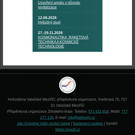
Uzavření areálu z důvodu
revitalizace
12.08.2026
Hvězdný duel
27.-29.11.2026
KOSMONAUTIKA, RAKETOVÁ
TECHNIKA A KOSMICKÉ
TECHNOLOGIE
Hvězdárna Valašské Meziříčí, příspěvková organizace, Vsetínská 78, 757
01 Valašské Meziříčí
Příspěvková organizace Zlínského kraje. Telefon:
571 611 928
, Mobil:
777
277 134
, E-mail:
info@astrovm.cz
Jak chráníme Vaše osobní údaje
|
Nastavení cookies
| Vyrobil:
WebConsult.cz