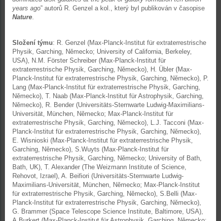
years ago
” autorů R. Genzel a kol., který byl publikován v časopise
Nature
.
Složení týmu
: R. Genzel (Max-Planck-Institut für extraterrestrische
Physik, Garching, Německo; University of California, Berkeley,
USA), N.M. Förster Schreiber (Max-Planck-Institut für
extraterrestrische Physik, Garching, Německo), H. Übler (Max-
Planck-Institut für extraterrestrische Physik, Garching, Německo), P.
Lang (Max-Planck-Institut für extraterrestrische Physik, Garching,
Německo), T. Naab (Max-Planck-Institut für Astrophysik, Garching,
Německo), R. Bender (Universitäts-Sternwarte Ludwig-Maximilians-
Universität, München, Německo; Max-Planck-Institut für
extraterrestrische Physik, Garching, Německo), L.J. Tacconi (Max-
Planck-Institut für extraterrestrische Physik, Garching, Německo),
E. Wisnioski (Max-Planck-Institut für extraterrestrische Physik,
Garching, Německo), S.Wuyts (Max-Planck-Institut für
extraterrestrische Physik, Garching, Německo; University of Bath,
Bath, UK), T. Alexander (The Weizmann Institute of Science,
Rehovot, Izrael), A. Beifiori (Universitäts-Sternwarte Ludwig-
Maximilians-Universität, München, Německo; Max-Planck-Institut
für extraterrestrische Physik, Garching, Německo), S.Belli (Max-
Planck-Institut für extraterrestrische Physik, Garching, Německo),
G. Brammer (Space Telescope Science Institute, Baltimore, USA),
A.Burkert (Max-Planck-Institut für Astrophysik, Garching, Německo;