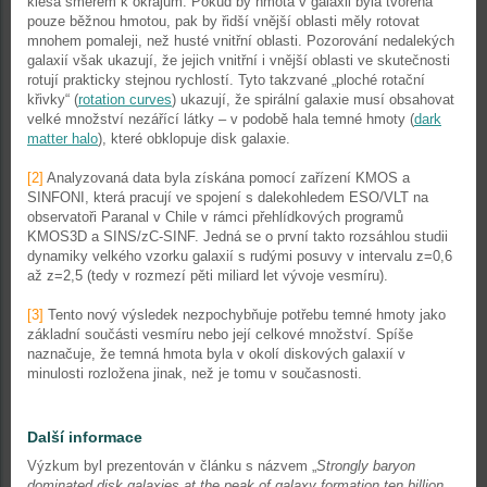
klesá směrem k okrajům. Pokud by hmota v galaxii byla tvořena
pouze běžnou hmotou, pak by řidší vnější oblasti měly rotovat
mnohem pomaleji, než husté vnitřní oblasti. Pozorování nedalekých
galaxií však ukazují, že jejich vnitřní i vnější oblasti ve skutečnosti
rotují prakticky stejnou rychlostí. Tyto takzvané „ploché rotační
křivky“ (
rotation curves
) ukazují, že spirální galaxie musí obsahovat
velké množství nezářící látky – v podobě hala temné hmoty (
dark
matter halo
), které obklopuje disk galaxie.
[2]
Analyzovaná data byla získána pomocí zařízení KMOS a
SINFONI, která pracují ve spojení s dalekohledem ESO/VLT na
observatoři Paranal v Chile v rámci přehlídkových programů
KMOS3D a SINS/zC-SINF. Jedná se o první takto rozsáhlou studii
dynamiky velkého vzorku galaxií s rudými posuvy v intervalu z=0,6
až z=2,5 (tedy v rozmezí pěti miliard let vývoje vesmíru).
[3]
Tento nový výsledek nezpochybňuje potřebu temné hmoty jako
základní součásti vesmíru nebo její celkové množství. Spíše
naznačuje, že temná hmota byla v okolí diskových galaxií v
minulosti rozložena jinak, než je tomu v současnosti.
Další informace
Výzkum byl prezentován v článku s názvem „
Strongly baryon
dominated disk galaxies at the peak of galaxy formation ten billion