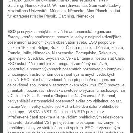
K.Tadaki (Max-Planck-Institut für extraterrestrische Physik,
Garching, Německo) a D. Wilman (Universitäts-Sternwarte Ludwig-
Maximilians-Universität, München, Německo; Max-Planck-Institut
für extraterrestrische Physik, Garching, Německo)
ESO
je nejvýznamnější mezivládní astronomická organizace
Evropy, která v současnosti provozuje jedny z nejproduktivnějších
pozemních astronomických observatoří světa. ESO podporuje
celkem 16 zemí: Belgie, Brazílie, Česká republika, Dánsko, Finsko,
Francie, Itálie, Německo, Nizozemsko, Portugalsko, Rakousko,
Španělsko, Švédsko, Švýcarsko, Velká Británie a hostící stát Chile.
ESO uskutečňuje ambiciózní program zaměřený na návrh,
konstrukci a provoz výkonných pozemních pozorovacích komplexů
umožňujících astronomům dosáhnout významných vědeckých
objevů. ESO také hraje vedoucí úlohu při podpoře a organizaci
celosvětové spolupráce v astronomickém výzkumu. ESO provozuje
tři unikátní pozorovací střediska světového významu nacházející se
v Chile: La Silla, Paranal a Chajnantor. Na Observatoři Paranal,
nejvyspělejší astronomické observatoři světa pro viditelnou oblast,
pracuje Velmi velký dalekohled VLT a také dva další přehlídkové
teleskopy – VISTA a VST. Dalekohled VISTA pozoruje v
infračervené části spektra a je největším přehlídkovým teleskopem
na světě, dalekohled VST je největším teleskopem navrženým k
prohlídce oblohy ve viditelné oblasti spektra. ESO je významným