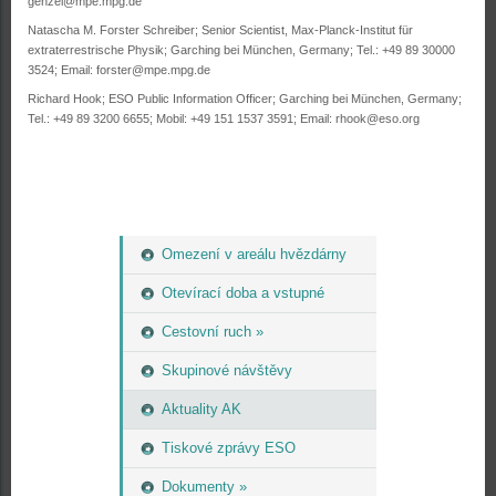
genzel@mpe.mpg.de
Natascha M. Forster Schreiber; Senior Scientist, Max-Planck-Institut für
extraterrestrische Physik; Garching bei München, Germany; Tel.: +49 89 30000
3524; Email: forster@mpe.mpg.de
Richard Hook; ESO Public Information Officer; Garching bei München, Germany;
Tel.: +49 89 3200 6655; Mobil: +49 151 1537 3591; Email: rhook@eso.org
Omezení v areálu hvězdárny
Otevírací doba a vstupné
Cestovní ruch »
Skupinové návštěvy
Aktuality AK
Tiskové zprávy ESO
Dokumenty »