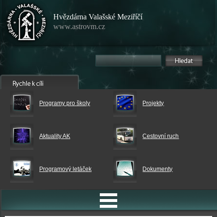
Hvězdárna Valašské Meziříčí
www.astrovm.cz
Programy pro školy
Projekty
Aktuality AK
Cestovní ruch
Programový letáček
Dokumenty