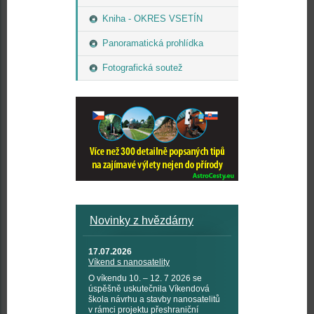
Kniha - OKRES VSETÍN
Panoramatická prohlídka
Fotografická soutež
Novinky z hvězdárny
17.07.2026
Víkend s nanosatelity
O víkendu 10. – 12. 7 2026 se
úspěšně uskutečnila Víkendová
škola návrhu a stavby nanosatelitů
v rámci projektu přeshraniční