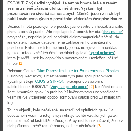
ESO/VLT. Z výsledků vyplývá, že temná hmota hrála v raném
vesmíru méně zásadní úlohu, než dnes. Výzkum byl
prezentován ve čtveřici samostatných článků, jeden z nich byl
publikován tento týden v prestižním vědeckém časopise Nature.
Běžnou hmotu pozorujeme v podobě jasně svítících hvězd, zářícího
plynu a oblaků prachu. Ale nepolapitelná
temná hmota
(
dark matter
)
nevyzařuje, nepohlcuje ani neodráží elektromagnetické záření. Na
její existenci pouze usuzujeme na základě jejího gravitačního
působení. Přítomností temné hmoty je možné vysvětlit například
rychlost rotace vnějších částí spirálních galaxií (
spiral galaxies
),
která je vyšší, než by odpovídalo pozorovanému rozložení běžné
hmoty
[1]
.
Reinhard Genzel (
Max Planck Institute for Extraterrestrial Physics
,
Garching, Německo) a mezinárodní tým jeho spolupracovníků
využili přístroje
KMOS
a
SINFONI
pracující ve spojení s
dalekohledem
ESO/VLT
(
Very Large Telescope
)
[2]
k měření rotace
šesti hmotných galaxií s probíhající hvězdotvorbou ve vzdáleném
vesmíru (ve vrcholném období formování galaxií před 10 miliardami
let).
To, co objevili, bylo nečekané: na rozdíl od spirálních galaxií v
současném vesmíru rotují vnější okraje těchto vzdálených galaxií
pomaleji, než oblasti blíže středu, což by mohlo naznačovat, že je v
nich přítomno méně temné hmoty, než se očekávalo
[3]
.