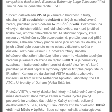
evropského dalekohledu European Extremely Large Telescope,
” říká
Tim de Zeeuw, generální ředitel ESO.
Srdcem dalekohledu
VISTA
je kamera o hmotnosti
3 tuny
,
obsahující
16 speciálních detektorů
citlivých na infračervené
záření, představujících celkem
67 miliónů pixelů
. Pozorování na
vlnových délkách větších než viditelné světlo, na které je citlivé
lidské oko, umožní dalekohledu VISTA studovat objekty, které
nejsou ve viditelném světle pozorovatelné, protože jsou buď příliš
studené, zahalené oblaky prachu nebo jsou od nás tak daleko, že
jejich záření bylo posunuto mimo oblast viditelného světla v
důsledku rozpínání vesmíru. K omezení ztráty slabého
infračerveného záření přicházejícího z vesmíru vlastním tepelným
zářením je kamera chlazena na teplotu
-200 °C
a je hermeticky
uzavřena. Infračervené záření proniká dovnitř skrz “okno”, které
představuje dosud největší vyrobený optický filtr plně propouštějící
IR záření. Kameru pro dalekohled VISTA navrhlo a zhotovilo
konsorcium firem včetně Rutherford Appleton Laboratory, the UK
ATC a University of Durham (Velká Británie).
Protože VISTA je velký dalekohled, který má také velké zorné pole,
může detekovat slabé zdroje záření a rovněž rychle pokrýt
pozorováním značnou část oblohy. Každý snímek, pořízený
dalekohledem VISTA, zachytí úsek oblohy zhruba o velikosti
10krát
větší než Měsíc v úplňku
. Bude schopen odhalit a katalogizovat