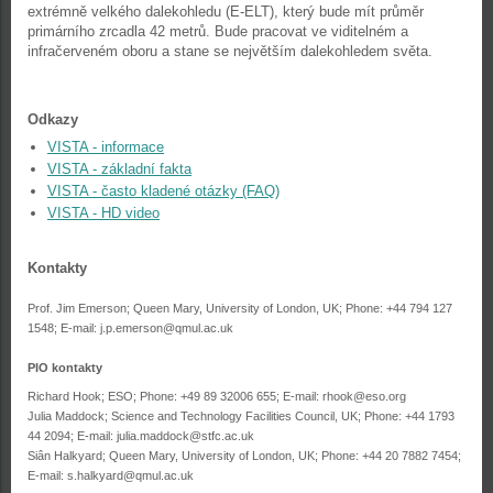
extrémně velkého dalekohledu (E-ELT), který bude mít průměr
primárního zrcadla 42 metrů. Bude pracovat ve viditelném a
infračerveném oboru a stane se největším dalekohledem světa.
Odkazy
VISTA - informace
VISTA - základní fakta
VISTA - často kladené otázky (FAQ)
VISTA - HD video
Kontakty
Prof. Jim Emerson; Queen Mary, University of London, UK; Phone: +44 794 127
1548; E-mail: j.p.emerson@qmul.ac.uk
PIO kontakty
Richard Hook; ESO; Phone: +49 89 32006 655; E-mail: rhook@eso.org
Julia Maddock; Science and Technology Facilities Council, UK; Phone: +44 1793
44 2094; E-mail: julia.maddock@stfc.ac.uk
Siân Halkyard; Queen Mary, University of London, UK; Phone: +44 20 7882 7454;
E-mail: s.halkyard@qmul.ac.uk