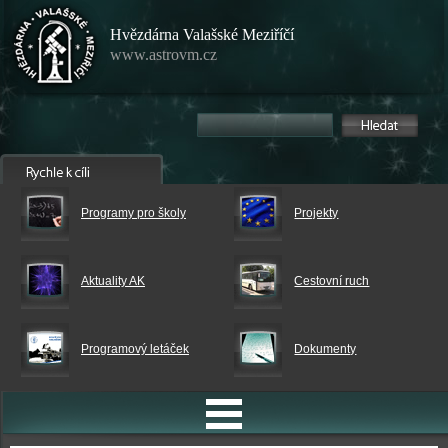
Hvězdárna Valašské Meziříčí
www.astrovm.cz
Programy pro školy
Projekty
Aktuality AK
Cestovní ruch
Programový letáček
Dokumenty