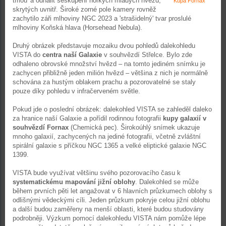
tmou' a odhalit seskupení horkých mladých hvězd,
Kupa Fornax
skrytých uvnitř. Široké zorné pole kamery rovněž
zachytilo záři mlhoviny NGC 2023 a 'strašidelný' tvar proslulé
mlhoviny Koňská hlava (Horsehead Nebula).
Druhý obrázek představuje mozaiku dvou pohledů dalekohledu
VISTA do
centra naší Galaxie
v souhvězdí Střelce. Bylo zde
odhaleno obrovské množství hvězd – na tomto jediném snímku je
zachycen přibližně jeden milión hvězd – většina z nich je normálně
schována za hustým oblakem prachu a pozorovatelné se staly
pouze díky pohledu v infračerveném světle.
Pokud jde o poslední obrázek: dalekohled VISTA se zahleděl daleko
za hranice naší Galaxie a pořídil rodinnou fotografii
kupy galaxií v
souhvězdí Fornax
(Chemická pec). Širokoúhlý snímek ukazuje
mnoho galaxií, zachycených na jediné fotografii, včetně zvláštní
spirální galaxie s příčkou NGC 1365 a velké eliptické galaxie NGC
1399.
VISTA bude využívat většinu svého pozorovacího času k
systematickému mapování jižní oblohy
. Dalekohled se může
během prvních pěti let angažovat v 6 hlavních průzkumech oblohy s
odlišnými vědeckými cíli. Jeden průzkum pokryje celou jižní oblohu
a další budou zaměřeny na menší oblasti, které budou studovány
podrobněji. Výzkum pomocí dalekohledu VISTA nám pomůže lépe