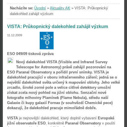
Nacházíte se:
Úvodní
»
Aktuality AK
»
VISTA: Průkopnický
dalekohled zahájil výzkum
VISTA: Průkopnický dalekohled zahájil výzkum
11.12.2009
ESO 049/09 tisková zpráva
Nový dalekohled VISTA (Visible and Infrared Survey
Telescope for Astronomy) právě zahájil pozorování na
ESO Paranal Observatory a pořídil první snímky. VISTA je
dalekohled pracující v oboru infračerveného záření; jedná se o
největší dalekohled světa určený k mapování oblohy. Jeho velké
zrcadlo, široké zorné pole a velice citlivé detektory umožní
získat zcela nový pohled na jižní oblohu. Senzační nové
fotografie mlhoviny Plamínek (Flame Nebula), středu naší
Galaxie či kupy galaxií Fornax (v souhvězdí Chemické pece)
dokazují, že dalekohled pracuje mimořádně dobře.
VISTA
je nejnovější dalekohled, který doplnil vybavení
Evropské
jižní observatoře ESO
, konkrétně
Paranal Observatory
v poušti