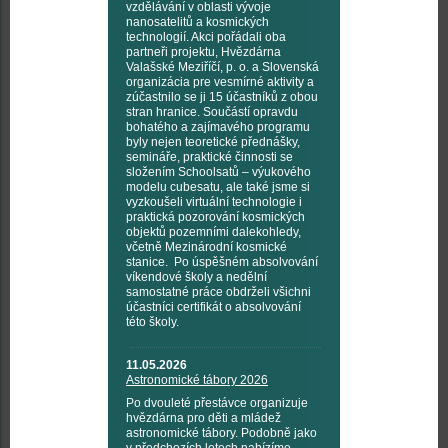
vzdělávání v oblasti vývoje
nanosatelitů a kosmických
technologií. Akci pořádali oba
partneři projektu, Hvězdárna
Valašské Meziříčí, p. o. a Slovenská
organizácia pre vesmírné aktivity a
zúčastnilo se ji 15 účastníků z obou
stran hranice. Součástí opravdu
bohatého a zajímavého programu
byly nejen teoretické přednášky,
semináře, praktické činnosti se
složením Schoolsatů – výukového
modelu cubesatu, ale také jsme si
vyzkoušeli virtuální technologie i
praktická pozorování kosmických
objektů pozemními dalekohledy,
včetně Mezinárodní kosmické
stanice. Po úspěšném absolvování
víkendové školy a nedělní
samostatné práce obdrželi všichni
účastníci certifikát o absolvování
této školy.
11.05.2026
Astronomické tábory 2026
Po dvouleté přestávce organizuje
hvězdárna pro děti a mládež
astronomické tábory. Podobně jako