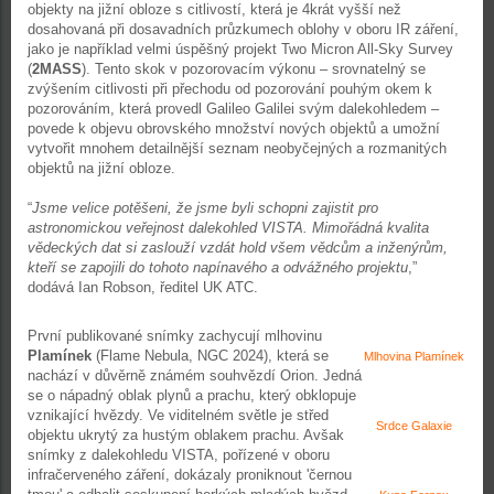
objekty na jižní obloze s citlivostí, která je 4krát vyšší než
dosahovaná při dosavadních průzkumech oblohy v oboru IR záření,
jako je například velmi úspěšný projekt Two Micron All-Sky Survey
(
2MASS
). Tento skok v pozorovacím výkonu – srovnatelný se
zvýšením citlivosti při přechodu od pozorování pouhým okem k
pozorováním, která provedl Galileo Galilei svým dalekohledem –
povede k objevu obrovského množství nových objektů a umožní
vytvořit mnohem detailnější seznam neobyčejných a rozmanitých
objektů na jižní obloze.
“
Jsme velice potěšeni, že jsme byli schopni zajistit pro
astronomickou veřejnost dalekohled VISTA. Mimořádná kvalita
vědeckých dat si zaslouží vzdát hold všem vědcům a inženýrům,
kteří se zapojili do tohoto napínavého a odvážného projektu
,”
dodává Ian Robson, ředitel UK ATC.
První publikované snímky zachycují mlhovinu
Plamínek
(Flame Nebula, NGC 2024), která se
Mlhovina Plamínek
nachází v důvěrně známém souhvězdí Orion. Jedná
se o nápadný oblak plynů a prachu, který obklopuje
vznikající hvězdy. Ve viditelném světle je střed
Srdce Galaxie
objektu ukrytý za hustým oblakem prachu. Avšak
snímky z dalekohledu VISTA, pořízené v oboru
infračerveného záření, dokázaly proniknout 'černou