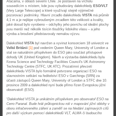
Atacama, v oblasti severní Chile. Je postaven na vrcholu
sousedícím s místem, kde jsou vybudovány dalekohledy
ESO/VLT
(Very Large Telescope) a které využívají stejně výjimečné
pozorovací podmínky. Hlavní zrcadlo dalekohledu
VISTA
má průměr
4,1 m a je nejlépe vybroušeným zrcadlem této velikosti a kvality,
jaké dosud bylo vyrobeno – odchylky jeho povrchu od ideální plochy
jsou menší než několik tisícin tloušťky lidského vlasu – a jeho
výroba a broušení představovaly nemalou výzvu.
Dalekohled
VISTA
byl navržen a vyvinut konsorciem 18 univerzit ve
Velké Británii
[1]
pod vedením Queen Mary, University of London a
stal se naturálním příspěvkem do ESO jako součást přístupové
dohody UK (United Kingdom). Návrh a výstavba dalekohledu byla
řízena Science and Technology Facilities Council's UK Astronomy
Technology Centre (STFC, UK ATC). Prozatímní převzetí
dalekohledu VISTA bylo formálně potvrzeno organizací ESO na
slavnostním setkání na ředitelství ESO v Garchingu (SRN) za
účasti zástupců Queen Mary, University of London a STFC dne 10.
prosince 2009 a dalekohled nyní bude přímo řízen Evropskou jižní
observatoří (ESO).
“
Dalekohled VISTA je unikátním příspěvkem pro observatoř ESO na
Cerro Paranal. Bude hrát průkopnickou roli v mapování jižní oblohy v
oboru infračerveného záření a zaměří se na hledání zajímavých cílů
pro další výzkum pomocí dalekohledů VLT, ALMA či budoucího