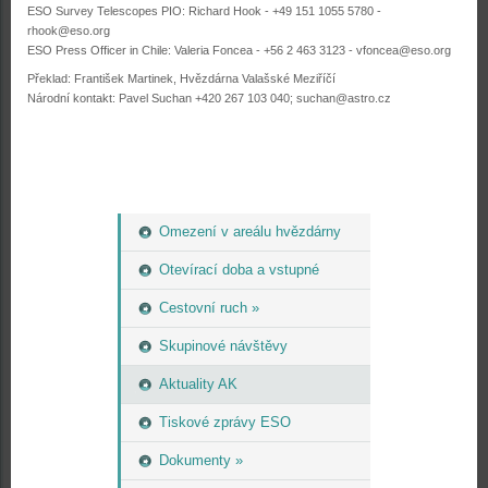
ESO Survey Telescopes PIO: Richard Hook - +49 151 1055 5780 -
rhook@eso.org
ESO Press Officer in Chile: Valeria Foncea - +56 2 463 3123 - vfoncea@eso.org
Překlad: František Martinek, Hvězdárna Valašské Meziříčí
Národní kontakt: Pavel Suchan +420 267 103 040; suchan@astro.cz
Omezení v areálu hvězdárny
Otevírací doba a vstupné
Cestovní ruch »
Skupinové návštěvy
Aktuality AK
Tiskové zprávy ESO
Dokumenty »