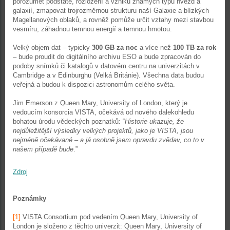
porozumět podstatě, rozložení a vzniku známých typů hvězd a
galaxií, zmapovat trojrozměrnou strukturu naší Galaxie a blízkých
Magellanových oblaků, a rovněž pomůže určit vztahy mezi stavbou
vesmíru, záhadnou temnou energií a temnou hmotou.
Velký objem dat – typicky
300 GB za noc
a více než
100 TB za rok
– bude proudit do digitálního archivu ESO a bude zpracován do
podoby snímků či katalogů v datovém centru na univerzitách v
Cambridge a v Edinburghu (Velká Británie). Všechna data budou
veřejná a budou k dispozici astronomům celého světa.
Jim Emerson z Queen Mary, University of London, který je
vedoucím konsorcia VISTA, očekává od nového dalekohledu
bohatou úrodu vědeckých poznatků: “
Historie ukazuje, že
nejdůležitější výsledky velkých projektů, jako je VISTA, jsou
nejméně očekávané – a já osobně jsem opravdu zvědav, co to v
našem případě bude
.”
Zdroj
Poznámky
[1]
VISTA Consortium pod vedením Queen Mary, University of
London je složeno z těchto univerzit: Queen Mary, University of