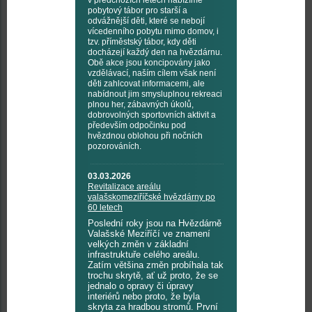
v předchozích letech nabízíme
pobytový tábor pro starší a
odvážnější děti, které se nebojí
vícedenního pobytu mimo domov, i
tzv. příměstský tábor, kdy děti
docházejí každý den na hvězdárnu.
Obě akce jsou koncipovány jako
vzdělávací, naším cílem však není
děti zahlcovat informacemi, ale
nabídnout jim smysluplnou rekreaci
plnou her, zábavných úkolů,
dobrovolných sportovních aktivit a
především odpočinku pod
hvězdnou oblohou při nočních
pozorováních.
03.03.2026
Revitalizace areálu
valašskomeziříčské hvězdárny po
60 letech
Poslední roky jsou na Hvězdárně
Valašské Meziříčí ve znamení
velkých změn v základní
infrastruktuře celého areálu.
Zatím většina změn probíhala tak
trochu skrytě, ať už proto, že se
jednalo o opravy či úpravy
interiérů nebo proto, že byla
skryta za hradbou stromů. První