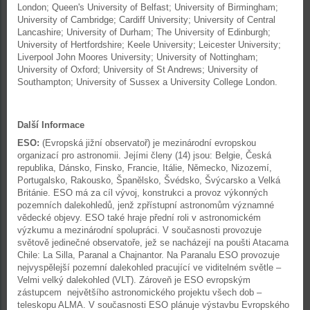
London; Queen's University of Belfast; University of Birmingham;
University of Cambridge; Cardiff University; University of Central
Lancashire; University of Durham; The University of Edinburgh;
University of Hertfordshire; Keele University; Leicester University;
Liverpool John Moores University; University of Nottingham;
University of Oxford; University of St Andrews; University of
Southampton; University of Sussex a University College London.
Další Informace
ESO:
(Evropská jižní observatoř) je mezinárodní evropskou
organizací pro astronomii. Jejími členy (14) jsou: Belgie, Česká
republika, Dánsko, Finsko, Francie, Itálie, Německo, Nizozemí,
Portugalsko, Rakousko, Španělsko, Švédsko, Švýcarsko a Velká
Británie. ESO má za cíl vývoj, konstrukci a provoz výkonných
pozemních dalekohledů, jenž zpřístupní astronomům významné
vědecké objevy. ESO také hraje přední roli v astronomickém
výzkumu a mezinárodní spolupráci. V současnosti provozuje
světově jedinečné observatoře, jež se nacházejí na poušti Atacama
Chile: La Silla, Paranal a Chajnantor. Na Paranalu ESO provozuje
nejvyspělejší pozemní dalekohled pracující ve viditelném světle –
Velmi velký dalekohled (VLT). Zároveň je ESO evropským
zástupcem největšího astronomického projektu všech dob –
teleskopu ALMA. V současnosti ESO plánuje výstavbu Evropského