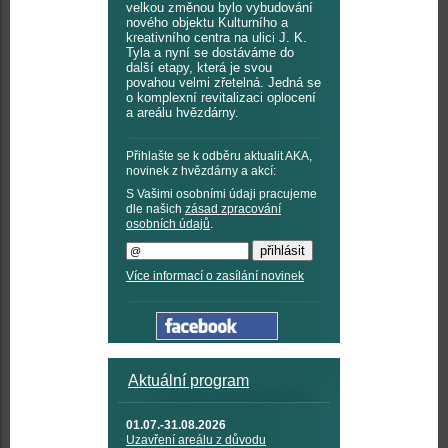
velkou změnou bylo vybudování
nového objektu Kulturního a
kreativního centra na ulici J. K.
Tyla a nyní se dostáváme do
další etapy, která je svou
povahou velmi zřetelná. Jedná se
o komplexní revitalizaci oplocení
a areálu hvězdárny.
Přihlašte se k odběru aktualit AKA,
novinek z hvězdárny a akcí:
S Vašimi osobními údaji pracujeme
dle našich
zásad zpracování
osobních údajů
.
Více informací o zasílání novinek
Aktuální program
01.07.-31.08.2026
Uzavření areálu z důvodu