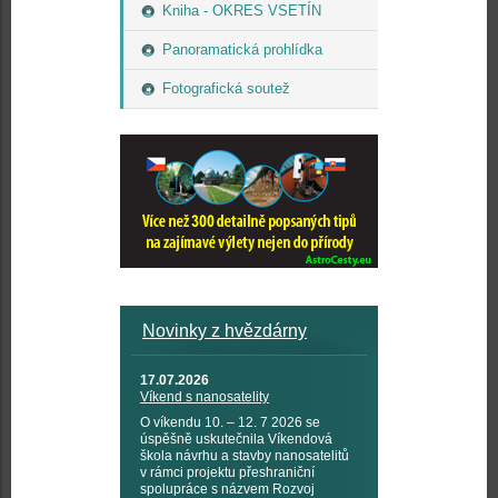
Kniha - OKRES VSETÍN
Panoramatická prohlídka
Fotografická soutež
Novinky z hvězdárny
17.07.2026
Víkend s nanosatelity
O víkendu 10. – 12. 7 2026 se
úspěšně uskutečnila Víkendová
škola návrhu a stavby nanosatelitů
v rámci projektu přeshraniční
spolupráce s názvem Rozvoj