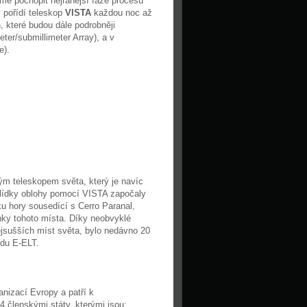
me pochopit nejranější fáze procesu
 pořídí teleskop
VISTA
každou noc až
, které budou dále podrobněji
ter/submillimeter Array), a v
e).
m teleskopem světa, který je navíc
hlídky oblohy pomocí VISTA započaly
u hory sousedící s Cerro Paranal,
nky tohoto místa. Díky neobvyklé
ejsušších míst světa, bylo nedávno 20
ledu E-ELT.
nizací Evropy a patří k
 členskými státy, kterými jsou: