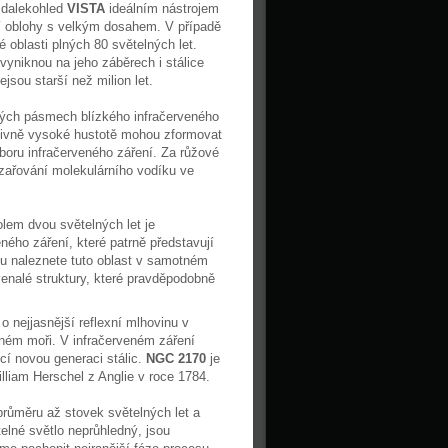
 dalekohled
VISTA
ideálním nástrojem
tí oblohy s velkým dosahem. V případě
 oblasti plných 80 světelných let.
yniknou na jeho záběrech i stálice
ejsou starší než milion let.
zných pásmech blízkého infračerveného
tivně vysoké hustotě mohou zformovat
oboru infračerveného záření. Za růžové
zařování molekulárního vodíku ve
olem dvou světelných let je
ého záření, které patrně představují
ku naleznete tuto oblast v samotném
enalé struktury, které pravděpodobně
o nejjasnější reflexní mlhovinu v
emném moři. V infračerveném záření
cí novou generaci stálic.
NGC 2170
je
lliam Herschel z Anglie v roce 1784.
růměru až stovek světelných let a
telné světlo neprůhledný, jsou