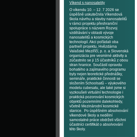
Víkend s nanosatelity
O víkendu 10. – 12. 7 2026 se
úspěšně uskutečnila Víkendová
škola návrhu a stavby nanosatelitů
v rámci projektu přeshraniční
spolupráce s názvem Rozvoj
vzdělávání v oblasti vývoje
nanosatelitů a kosmických
technologií. Akci pořádali oba
partneři projektu, Hvězdárna
Valašské Meziříčí, p. o. a Slovenská
organizácia pre vesmírné aktivity a
zúčastnilo se ji 15 účastníků z obou
stran hranice. Součástí opravdu
bohatého a zajímavého programu
byly nejen teoretické přednášky,
semináře, praktické činnosti se
složením Schoolsatů – výukového
modelu cubesatu, ale také jsme si
vyzkoušeli virtuální technologie i
praktická pozorování kosmických
objektů pozemními dalekohledy,
včetně Mezinárodní kosmické
stanice. Po úspěšném absolvování
víkendové školy a nedělní
samostatné práce obdrželi všichni
účastníci certifikát o absolvování
této školy.