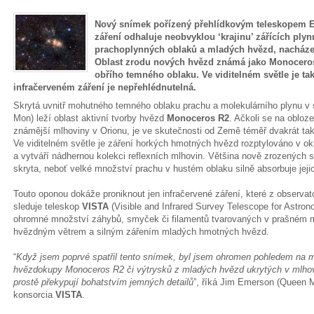
Nový snímek pořízený přehlídkovým teleskopem 
záření odhaluje neobvyklou ‘krajinu’ zářících ply
prachoplynných oblaků a mladých hvězd, nacházej
Oblast zrodu nových hvězd známá jako Monoceros
obřího temného oblaku. Ve viditelném světle je ta
infračerveném záření je nepřehlédnutelná.
Skrytá uvnitř mohutného temného oblaku prachu a molekulárního plynu v
Mon) leží oblast aktivní tvorby hvězd
Monoceros R2
. Ačkoli se na oblo
známější mlhoviny v Orionu, je ve skutečnosti od Země téměř dvakrát tak 
Ve viditelném světle je záření horkých hmotných hvězd rozptylováno v o
a vytváří nádhernou kolekci reflexních mlhovin. Většina nově zrozených 
skryta, neboť velké množství prachu v hustém oblaku silně absorbuje jejich 
Touto oponou dokáže proniknout jen infračervené záření, které z observa
sleduje teleskop
VISTA
(Visible and Infrared Survey Telescope for Astro
ohromné množství záhybů, smyček či filamentů tvarovaných v prašném m
hvězdným větrem a silným zářením mladých hmotných hvězd.
“
Když jsem poprvé spatřil tento snímek, byl jsem ohromen pohledem na m
hvězdokupy Monoceros R2 či výtrysků z mladých hvězd ukrytých v mlh
prostě překypují bohatstvím jemných detailů
”, říká Jim Emerson (Queen M
konsorcia
VISTA
.