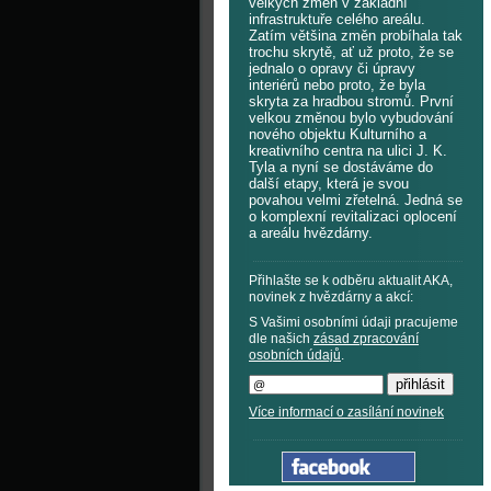
velkých změn v základní
infrastruktuře celého areálu.
Zatím většina změn probíhala tak
trochu skrytě, ať už proto, že se
jednalo o opravy či úpravy
interiérů nebo proto, že byla
skryta za hradbou stromů. První
velkou změnou bylo vybudování
nového objektu Kulturního a
kreativního centra na ulici J. K.
Tyla a nyní se dostáváme do
další etapy, která je svou
povahou velmi zřetelná. Jedná se
o komplexní revitalizaci oplocení
a areálu hvězdárny.
Přihlašte se k odběru aktualit AKA,
novinek z hvězdárny a akcí:
S Vašimi osobními údaji pracujeme
dle našich
zásad zpracování
osobních údajů
.
Více informací o zasílání novinek