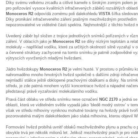
Díky svému velkému zrcadlu a citlivé kameře s širokým zorným polem je
pro pořizování vysoce kvalitních infračervených záběrů rozsáhlých oblas
Monoceros R2
odpovídá zornému poli dalekohledu
VISTA
šířka sledované
Díky pronikání infračerveného záření prašným mezihvězdným prostředím v
nepozorovatelné ve viditelné části spektra. Nejhmotnější z těchto hvězd n
Uvedený záběr byl složen z trojice jednotlivých snímků pořízených v rů
záření. V oblacích jako je
Monoceros R2
se díky nízkým teplotám a rela
molekuly – například vodíku, které za určitých okolností silně vyzařují v 
a červené struktury zachycené na tomto snímku je patrně zodpovědné vy
výtryscích vyvržených mladými hvězdami.
Jádro hvězdokupy
Monoceros R2
je velmi husté. V prostoru o průměru k
nahromaděno mnoho hmotných hvězd společně s dalšími zdroji infračerven
nejmladší stálice ještě obklopené prachovými obálkami a disky. Na sním
středu, je zde patrná mnohem vyšší koncentrace hvězd a nápadné načerv
představují právě vyzařování molekulárního vodíku.
Pravá část oblaku ve středu snímku nese označení
NGC 2170
a jedná se 
oblasti, která ve viditelném světle vypadá jako ‘bledě modrý ostrov’ v t
však ve středu mlhoviny vyniknou mohutné továrny na hvězdy právě tvoří
pozorovatelná malým dalekohledem jako slabá mlhovina, kterou objevil Wi
Formování hvězd probíhá uvnitř oblaků mezihvězdného plynu a prachu o p
obvykle trvá jen několik milionů let. Jelikož mezihvězdný prach je pro vidi