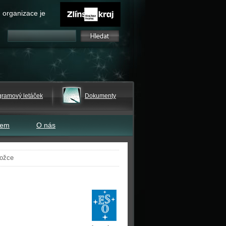
 organizace je
gramový letáček
Dokumenty
tem
O nás
rožce