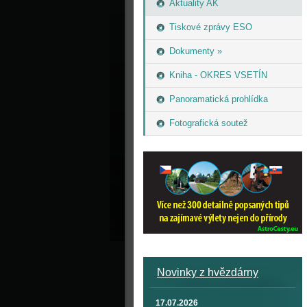
Aktuality AK
Tiskové zprávy ESO
Dokumenty »
Kniha - OKRES VSETÍN
Panoramatická prohlídka
Fotografická soutež
Novinky z hvězdárny
17.07.2026