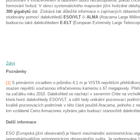
pozorování v infračerveném a rádiovém oboru nezastupitelná, pokud chce
formování hvězd. V rámci systematického mapování jižní hvězdné oblohy
300 gigabytů
dat. Získává tak důležité informace o zajímavých oblastech
studovány pomocí dalekohledů
ESO/VLT
či
ALMA
(Atacama Large Millime
budoucnu také dalekohledem
E-ELT
(European Extremely Large Telescop
Zdroj
Poznámky
[1]
S primárním zrcadlem o průměru 4,1 m je VISTA největším přehlídkový
osazen největší současnou infračervenou kamerou s 67 megapixely. Pře
na začátku roku 2010. Dalekohled se nachází v severním Chile na vrcholk
která hostí dalekohledy ESO/VLT, a sdílí tedy unikátní pozorovací podmí
kvalitě pozorovacích podmínek v této části pouště Atacama, jednoho z n
km vzdálené Cerro Armazones vybráno jako budoucí stanoviště dalekoh
Další informace
ESO (Evropská jižní observatoř) je hlavní mezinárodní astronomickou orga
nejproduktivnějším astronomickým observatořím světa. Je podporována 14