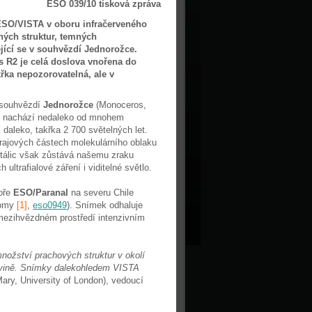
ESO 039/10 tisková zpráva
ESO/VISTA v oboru infračerveného
nných struktur, temných
ící se v souhvězdí Jednorožce.
 R2 je celá doslova vnořena do
křka nepozorovatelná, ale v
 souhvězdí
Jednorožce
(Monoceros,
ze nachází nedaleko od mnohem
daleko, takřka 2 700 světelných let.
krajových částech molekulárního oblaku
stálic však zůstává našemu zraku
ultrafialové záření i viditelné světlo.
toře
ESO/Paranal
na severu Chile
nomy
[1]
,
eso0949
). Snímek odhaluje
ezihvězdném prostředí intenzivním
nožství prachových struktur v okolí
ovině. Snímky dalekohledem VISTA
ary, University of London), vedoucí