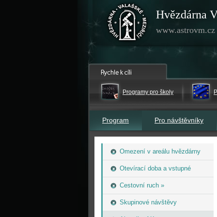
Hvězdárna V
www.astrovm.cz
Programy pro školy
P
Program
Pro návštěvníky
Omezení v areálu hvězdárny
Otevírací doba a vstupné
Cestovní ruch »
Skupinové návštěvy