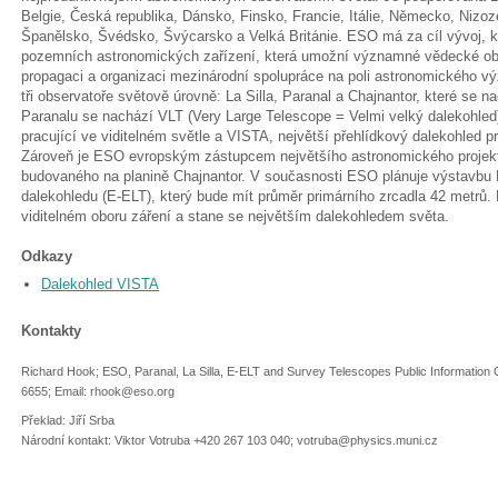
Belgie, Česká republika, Dánsko, Finsko, Francie, Itálie, Německo, Nizo
Španělsko, Švédsko, Švýcarsko a Velká Británie. ESO má za cíl vývoj, 
pozemních astronomických zařízení, která umožní významné vědecké objev
propagaci a organizaci mezinárodní spolupráce na poli astronomického 
tři observatoře světově úrovně: La Silla, Paranal a Chajnantor, které se 
Paranalu se nachází VLT (Very Large Telescope = Velmi velký dalekohled
pracující ve viditelném světle a VISTA, největší přehlídkový dalekohled p
Zároveň je ESO evropským zástupcem největšího astronomického projek
budovaného na planině Chajnantor. V současnosti ESO plánuje výstavbu
dalekohledu (E-ELT), který bude mít průměr primárního zrcadla 42 metrů. 
viditelném oboru záření a stane se největším dalekohledem světa.
Odkazy
Dalekohled VISTA
Kontakty
Richard Hook; ESO, Paranal, La Silla, E-ELT and Survey Telescopes Public Information 
6655; Email: rhook@eso.org
Překlad: Jiří Srba
Národní kontakt: Viktor Votruba +420 267 103 040; votruba@physics.muni.cz