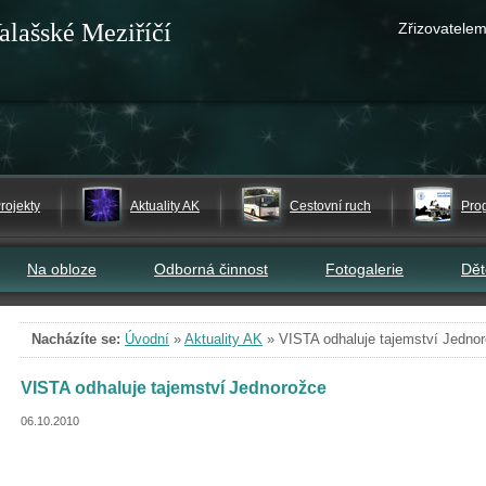
alašské Meziříčí
Zřizovatelem
rojekty
Aktuality AK
Cestovní ruch
Pro
Na obloze
Odborná činnost
Fotogalerie
Dě
Nacházíte se:
Úvodní
»
Aktuality AK
»
VISTA odhaluje tajemství Jedno
VISTA odhaluje tajemství Jednorožce
06.10.2010