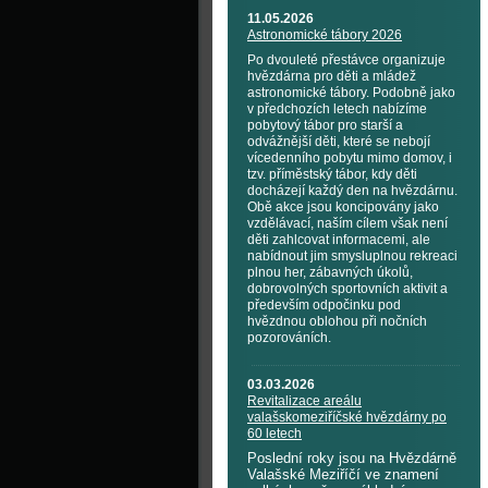
11.05.2026
Astronomické tábory 2026
Po dvouleté přestávce organizuje
hvězdárna pro děti a mládež
astronomické tábory. Podobně jako
v předchozích letech nabízíme
pobytový tábor pro starší a
odvážnější děti, které se nebojí
vícedenního pobytu mimo domov, i
tzv. příměstský tábor, kdy děti
docházejí každý den na hvězdárnu.
Obě akce jsou koncipovány jako
vzdělávací, naším cílem však není
děti zahlcovat informacemi, ale
nabídnout jim smysluplnou rekreaci
plnou her, zábavných úkolů,
dobrovolných sportovních aktivit a
především odpočinku pod
hvězdnou oblohou při nočních
pozorováních.
03.03.2026
Revitalizace areálu
valašskomeziříčské hvězdárny po
60 letech
Poslední roky jsou na Hvězdárně
Valašské Meziříčí ve znamení