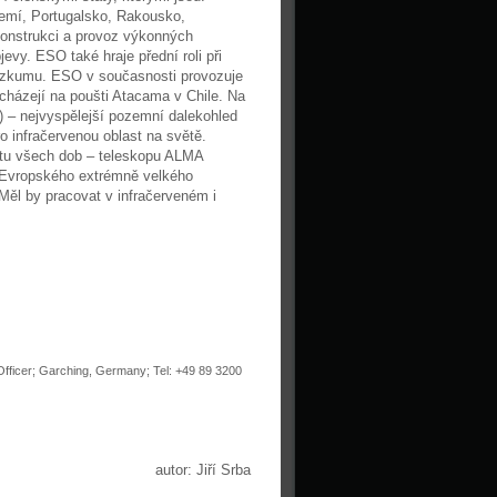
zemí, Portugalsko, Rakousko,
konstrukci a provoz výkonných
y. ESO také hraje přední roli při
výzkumu. ESO v současnosti provozuje
nacházejí na poušti Atacama v Chile. Na
) – nejvyspělejší pozemní dalekohled
ro infračervenou oblast na světě.
tu všech dob – teleskopu ALMA
 Evropského extrémně velkého
Měl by pracovat v infračerveném i
Officer; Garching, Germany; Tel: +49 89 3200
autor: Jiří Srba