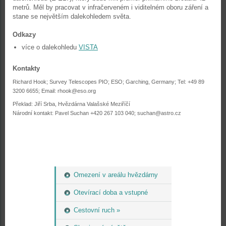
metrů. Měl by pracovat v infračerveném i viditelném oboru záření a
stane se největším dalekohledem světa.
Odkazy
více o dalekohledu
VISTA
Kontakty
Richard Hook; Survey Telescopes PIO; ESO; Garching, Germany; Tel: +49 89
3200 6655; Email: rhook@eso.org
Překlad: Jiří Srba, Hvězdárna Valašské Meziříčí
Národní kontakt: Pavel Suchan +420 267 103 040; suchan@astro.cz
Omezení v areálu hvězdárny
Otevírací doba a vstupné
Cestovní ruch »