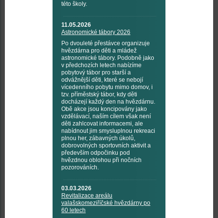
této školy.
11.05.2026
Astronomické tábory 2026
Po dvouleté přestávce organizuje
hvězdárna pro děti a mládež
astronomické tábory. Podobně jako
v předchozích letech nabízíme
pobytový tábor pro starší a
odvážnější děti, které se nebojí
vícedenního pobytu mimo domov, i
tzv. příměstský tábor, kdy děti
docházejí každý den na hvězdárnu.
Obě akce jsou koncipovány jako
vzdělávací, naším cílem však není
děti zahlcovat informacemi, ale
nabídnout jim smysluplnou rekreaci
plnou her, zábavných úkolů,
dobrovolných sportovních aktivit a
především odpočinku pod
hvězdnou oblohou při nočních
pozorováních.
03.03.2026
Revitalizace areálu
valašskomeziříčské hvězdárny po
60 letech