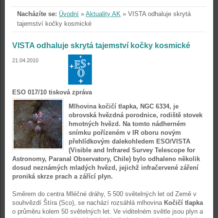
Nacházíte se:
Úvodní
»
Aktuality AK
»
VISTA odhaluje skrytá
tajemství kočky kosmické
VISTA odhaluje skrytá tajemství kočky kosmické
21.04.2010
ESO 017/10 tisková zpráva
Mlhovina kočičí tlapka, NGC 6334, je
obrovská hvězdná porodnice, rodiště stovek
hmotných hvězd. Na tomto nádherném
snímku pořízeném v IR oboru novým
přehlídkovým dalekohledem ESO/VISTA
(Visible and Infrared Survey Telescope for
Astronomy, Paranal Observatory, Chile) bylo odhaleno několik
dosud neznámých mladých hvězd, jejichž infračervené záření
proniká skrze prach a zářící plyn.
Směrem do centra Mléčné dráhy, 5 500 světelných let od Země v
souhvězdí Štíra (Sco), se nachází rozsáhlá mlhovina
Kočičí tlapka
o průměru kolem 50 světelných let. Ve viditelném světle jsou plyn a