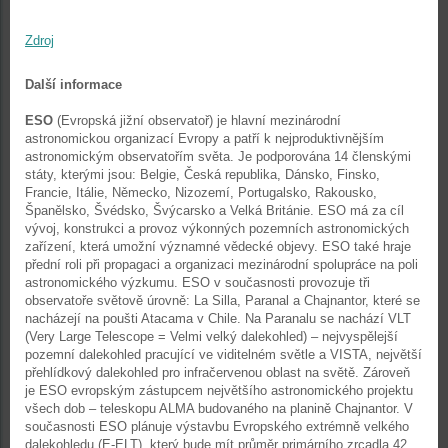
Zdroj
Další informace
ESO
(Evropská jižní observatoř) je hlavní mezinárodní
astronomickou organizací Evropy a patří k nejproduktivnějším
astronomickým observatořím světa. Je podporována 14 členskými
státy, kterými jsou: Belgie, Česká republika, Dánsko, Finsko,
Francie, Itálie, Německo, Nizozemí, Portugalsko, Rakousko,
Španělsko, Švédsko, Švýcarsko a Velká Británie. ESO má za cíl
vývoj, konstrukci a provoz výkonných pozemních astronomických
zařízení, která umožní významné vědecké objevy. ESO také hraje
přední roli při propagaci a organizaci mezinárodní spolupráce na poli
astronomického výzkumu. ESO v současnosti provozuje tři
observatoře světově úrovně: La Silla, Paranal a Chajnantor, které se
nacházejí na poušti Atacama v Chile. Na Paranalu se nachází VLT
(Very Large Telescope = Velmi velký dalekohled) – nejvyspělejší
pozemní dalekohled pracující ve viditelném světle a VISTA, největší
přehlídkový dalekohled pro infračervenou oblast na světě. Zároveň
je ESO evropským zástupcem největšího astronomického projektu
všech dob – teleskopu ALMA budovaného na planině Chajnantor. V
současnosti ESO plánuje výstavbu Evropského extrémně velkého
dalekohledu (E-ELT), který bude mít průměr primárního zrcadla 42