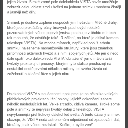
jejich života. Široké zorné pole dalekohledu VISTA navíc umožňuje
zobrazit celou oblast zrodu hvězd na jednom snímku mnohem čistěji
a jasněji než dřív.
Snímek je doslova zaplněn nespočetnými hvězdami Mléčné dráhy,
které jsou prokládány pásy tmavých prachových oblaků
pozorovatelných vůbec poprvé (vrstva prachu je v těchto místech
tak mohutná, že odstiňuje také IR záření, na které je citlivá kamera
teleskopu VISTA). Na mnoha místech, například poblíž středu
snímku, nalezneme naoranžovělé struktury, které jsou známkou
přítomnosti aktivních hvězd a s nimi spojených jetů. Ale jen o něco
dále spatří oko dalekohledu VISTA ‘obnažené’ jen o málo starší
hvězdy prozrazující procesy, kterými tyto stálice procházejí na
nestabilní cestě prvními několika miliony let svého života od
zažehnutí nukleární fůze v jejich nitru.
Dalekohled VISTA v současnosti spolupracuje na několika velkých
přehlídkových projektech jižní oblohy, jejichž dokončení zabere
několik následujících let. Velké zrcadlo, citlivá kamera, široké zorné
pole a snímky té nejvyšší kvality dělají z teleskopu VISTA
nejvýkonnější přehlídkový dalekohled světa. A tento úžasný snímek
ukazuje, že VISTA nedá astronomům odpočinout od zpracování dat,
která by jinak vůbec nezískali. ‘Kočko, z pytle ven!’