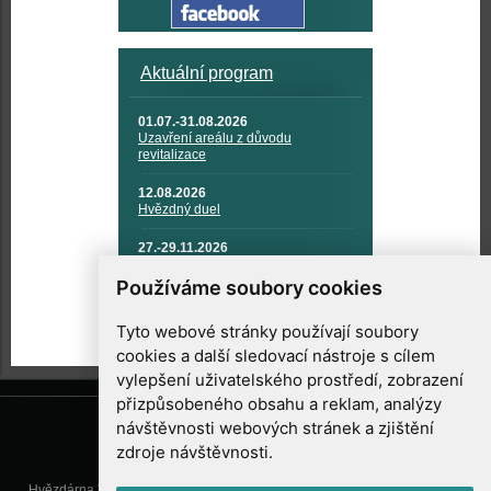
Aktuální program
01.07.-31.08.2026
Uzavření areálu z důvodu
revitalizace
12.08.2026
Hvězdný duel
27.-29.11.2026
KOSMONAUTIKA, RAKETOVÁ
TECHNIKA A KOSMICKÉ
Používáme soubory cookies
TECHNOLOGIE
Tyto webové stránky používají soubory
cookies a další sledovací nástroje s cílem
vylepšení uživatelského prostředí, zobrazení
přizpůsobeného obsahu a reklam, analýzy
návštěvnosti webových stránek a zjištění
zdroje návštěvnosti.
Hvězdárna Valašské Meziříčí, příspěvková organizace, Vsetínská 78, 757