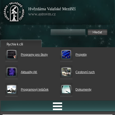
Hvězdárna Valašské Meziříčí
www.astrovm.cz
Programy pro školy
Projekty
Aktuality AK
Cestovní ruch
Programový letáček
Dokumenty