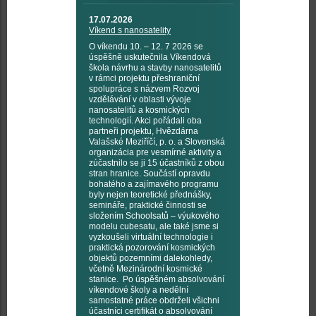
17.07.2026
Víkend s nanosatelity
O víkendu 10. – 12. 7 2026 se
úspěšně uskutečnila Víkendová
škola návrhu a stavby nanosatelitů
v rámci projektu přeshraniční
spolupráce s názvem Rozvoj
vzdělávání v oblasti vývoje
nanosatelitů a kosmických
technologií. Akci pořádali oba
partneři projektu, Hvězdárna
Valašské Meziříčí, p. o. a Slovenská
organizácia pre vesmírné aktivity a
zúčastnilo se ji 15 účastníků z obou
stran hranice. Součástí opravdu
bohatého a zajímavého programu
byly nejen teoretické přednášky,
semináře, praktické činnosti se
složením Schoolsatů – výukového
modelu cubesatu, ale také jsme si
vyzkoušeli virtuální technologie i
praktická pozorování kosmických
objektů pozemními dalekohledy,
včetně Mezinárodní kosmické
stanice. Po úspěšném absolvování
víkendové školy a nedělní
samostatné práce obdrželi všichni
účastníci certifikát o absolvování