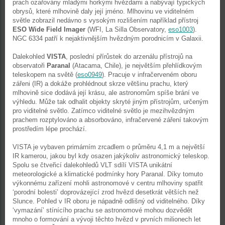
prach ozařovány mladými horkými hvězdami a nabývají typických
obrysů, které mlhovině daly její jméno. Mlhovinu ve viditelném
světle zobrazil nedávno s vysokým rozlišením například přístroj
ESO Wide Field Imager
(WFI, La Silla Observatory,
eso1003
).
NGC 6334 patří k nejaktivnějším hvězdným porodnicím v Galaxii.
Dalekohled
VISTA
, poslední přírůstek do arzenálu přístrojů na
observatoři
Paranal
(Atacama, Chile), je největším přehlídkovým
teleskopem na světě (
eso0949
). Pracuje v infračerveném oboru
zářeni (IR) a dokáže prohlédnout skrze většinu prachu, který
mlhovině sice dodává její krásu, ale astronomům spíše brání ve
výhledu. Může tak odhalit objekty skryté jiným přístrojům, určeným
pro viditelné světlo. Zatímco viditelné světlo je mezihvězdným
prachem rozptylováno a absorbováno, infračervené záření takovým
prostředím lépe prochází.
VISTA je vybaven primárním zrcadlem o průměru 4,1 m a největší
IR kamerou, jakou byl kdy osazen jakýkoliv astronomický teleskop.
Spolu se čtveřicí dalekohledů VLT sdílí VISTA unikátní
meteorologické a klimatické podmínky hory Paranal. Díky tomuto
výkonnému zařízení mohli astronomové v centru mlhoviny spatřit
‘porodní bolesti’ doprovázející zrod hvězd desetkrát větších než
Slunce. Pohled v IR oboru je nápadně odlišný od viditelného. Díky
‘vymazání’ stínícího prachu se astronomové mohou dozvědět
mnoho o formování a vývoji těchto hvězd v prvních milionech let