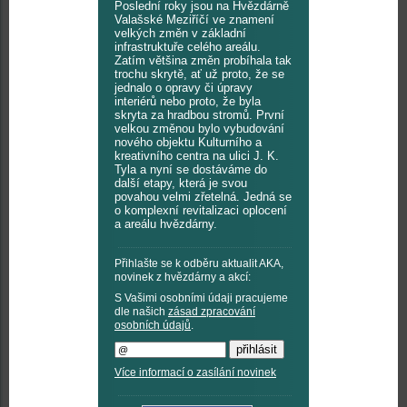
Poslední roky jsou na Hvězdárně
Valašské Meziříčí ve znamení
velkých změn v základní
infrastruktuře celého areálu.
Zatím většina změn probíhala tak
trochu skrytě, ať už proto, že se
jednalo o opravy či úpravy
interiérů nebo proto, že byla
skryta za hradbou stromů. První
velkou změnou bylo vybudování
nového objektu Kulturního a
kreativního centra na ulici J. K.
Tyla a nyní se dostáváme do
další etapy, která je svou
povahou velmi zřetelná. Jedná se
o komplexní revitalizaci oplocení
a areálu hvězdárny.
Přihlašte se k odběru aktualit AKA,
novinek z hvězdárny a akcí:
S Vašimi osobními údaji pracujeme
dle našich
zásad zpracování
osobních údajů
.
Více informací o zasílání novinek