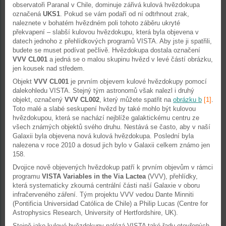
observatoři Paranal v Chile, dominuje zářivá kulová hvězdokupa
označená
UKS1
. Pokud se vám podaří od ní odtrhnout zrak,
naleznete v bohatém hvězdném poli tohoto záběru ukryté
překvapení – slabší kulovou hvězdokupu, která byla objevena v
datech jednoho z přehlídkových programů VISTA. Aby jste ji spatřili,
budete se muset podívat pečlivě. Hvězdokupa dostala označení
VVV CL001
a jedná se o malou skupinu hvězd v levé částí obrázku,
jen kousek nad středem.
Objekt
VVV CL001
je prvním objevem kulové hvězdokupy pomocí
dalekohledu VISTA. Stejný tým astronomů však nalezl i druhý
objekt, označený
VVV CL002
, který můžete spatřit na
obrázku b
[1]
.
Toto malé a slabé seskupení hvězd by také mohlo být kulovou
hvězdokupou, která se nachází nejblíže galaktickému centru ze
všech známých objektů svého druhu. Nestává se často, aby v naší
Galaxii byla objevena nová kulová hvězdokupa. Poslední byla
nalezena v roce 2010 a dosud jich bylo v Galaxii celkem známo jen
158.
Dvojice nově objevených hvězdokup patří k prvním objevům v rámci
programu
VISTA Variables in the Via Lactea
(VVV), přehlídky,
která systematicky zkoumá centrální části naší Galaxie v oboru
infračerveného záření. Tým projektu VVV vedou Dante Minniti
(Pontificia Universidad Católica de Chile) a Philip Lucas (Centre for
Astrophysics Research, University of Hertfordshire, UK).
Stejně jako kulové hvězdokupy nalézá VISTA také řadu otevřených