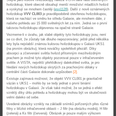
hvězdokup, které obecně obsahují menší množství mladších hvězd
a vyskytují se mnohem častěji (
eso1128
). Další z nově oznámených
hvězdokup
VVV CL003
je pravděpodobně otevřenou hvězdokupou,
která se nachází ve směru ke středu Galaxie, ale mnohem dále, z
našeho pohledu asi 15 000 světelných let za ním. Jedná se o první
takovou hvězdokupu objevenou na opačné straně Galaxie.
Vezmeme-li v úvahu, jak slabé objekty tyto hvězdokupy jsou, není
se co divit, že zůstaly tak dlouho nepozorovány; ještě před několika
lety byla nejslabší známou kulovou hvězdokupou v Galaxii UKS1
(na prvním obrázku), která nováčky spolehlivě přezáří. Díky
absorpci a zčervenání světla hvězd přítomným mezihvězdným
prachem je možné tyto objekty pozorovat pouze v infračerveném
světle. A VISTA, největší přehlídkový dalekohled světa, je pro
hledání nových hvězdokup skrytých za prachovými oblaky v
centrální části Galaxie dokonale uzpůsoben
[2]
.
Existuje zajímavá možnost, že objekt VVV CL001 je gravitačně
vázán s UKS1 – mohlo by se tedy jednat o první binární
hvězdokupu v Galaxii. Je však také možné, že se jedná o efekt
vzniklý díky úhlu pohledu a hvězdokupy mohou být ve skutečnosti
velmi daleko od sebe.
Uvedené obrázky vznikly na základě snímků pořízených přes různé
filtry v blízké infračervené oblasti – J filtr (na obrázku modrá), H filtr
(zelená) a Ks filtr (červená). Obrázek je pouze malým výřezem