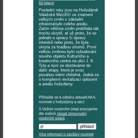
60 letech
Poslední roky jsou na Hvězdárně
Valašské Meziříčí ve znamení
velkých změn v základní
infrastruktuře celého areálu.
Zatím většina změn probíhala tak
trochu skrytě, ať už proto, že se
jednalo o opravy či úpravy
interiérů nebo proto, že byla
skryta za hradbou stromů. První
velkou změnou bylo vybudování
nového objektu Kulturního a
kreativního centra na ulici J. K.
Tyla a nyní se dostáváme do
další etapy, která je svou
povahou velmi zřetelná. Jedná se
o komplexní revitalizaci oplocení
a areálu hvězdárny.
Přihlašte se k odběru aktualit AKA,
novinek z hvězdárny a akcí:
S Vašimi osobními údaji pracujeme
dle našich
zásad zpracování
osobních údajů
.
Více informací o zasílání novinek