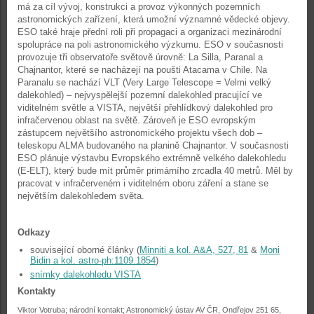
má za cíl vývoj, konstrukci a provoz výkonných pozemních
astronomických zařízení, která umožní významné vědecké objevy.
ESO také hraje přední roli při propagaci a organizaci mezinárodní
spolupráce na poli astronomického výzkumu. ESO v současnosti
provozuje tři observatoře světově úrovně: La Silla, Paranal a
Chajnantor, které se nacházejí na poušti Atacama v Chile. Na
Paranalu se nachází VLT (Very Large Telescope = Velmi velký
dalekohled) – nejvyspělejší pozemní dalekohled pracující ve
viditelném světle a VISTA, největší přehlídkový dalekohled pro
infračervenou oblast na světě. Zároveň je ESO evropským
zástupcem největšího astronomického projektu všech dob –
teleskopu ALMA budovaného na planině Chajnantor. V současnosti
ESO plánuje výstavbu Evropského extrémně velkého dalekohledu
(E-ELT), který bude mít průměr primárního zrcadla 40 metrů. Měl by
pracovat v infračerveném i viditelném oboru záření a stane se
největším dalekohledem světa.
Odkazy
související oborné články (
Minniti a kol. A&A, 527, 81
&
Moni
Bidin a kol. astro-ph:1109.1854
)
snímky dalekohledu VISTA
Kontakty
Viktor Votruba; národní kontakt; Astronomický ústav AV ČR, Ondřejov 251 65,