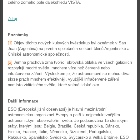
celého zorného pole dalekohledu VISTA.
Zdroj
Poznámky
[1]
Objev těchto nových kulových hvězdokup byl oznámek v San
Juan (Argentina) na prvním společném setkání členů Argentinské a
Chilské astronomické společnosti.
[2]
Jemná prachová zrna tvořící obrovská oblaka ve všech galaxiích
rozptylují modré světlo mnohem více než červené nebo
infračervené záření. Výsledkem je, že astronomové se mohou dívat
skrze prach mnohem efektivněji, využijí-li infračervené záření
namísto viditelného světla, které vnímá lidské oko.
Další informace
ESO (Evropská jižní observatoř) je hlavní mezinárodní
astronomickou organizací Evropy a patří k nejproduktivnějším
astronomickým observatořím světa. Je podporována 15 členskými
státy, kterými jsou: Belgie, Brazílie, Česká republika, Dánsko,
Finsko, Francie, Itálie, Německo, Nizozemí, Portugalsko,
Rakousko, Španělsko, Švédsko, Švýcarsko a Velká Británie. ESO