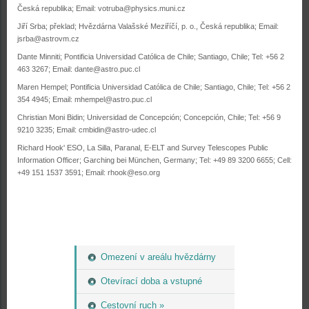
Česká republika; Email:
votruba@physics.muni.cz
Jiří Srba; překlad; Hvězdárna Valašské Meziříčí, p. o., Česká republika; Email:
jsrba@astrovm.cz
Dante Minniti; Pontificia Universidad Católica de Chile; Santiago, Chile; Tel: +56 2
463 3267; Email:
dante@astro.puc.cl
Maren Hempel; Pontificia Universidad Católica de Chile; Santiago, Chile; Tel: +56 2
354 4945; Email:
mhempel@astro.puc.cl
Christian Moni Bidin; Universidad de Concepción; Concepción, Chile; Tel: +56 9
9210 3235; Email:
cmbidin@astro-udec.cl
Richard Hook' ESO, La Silla, Paranal, E-ELT and Survey Telescopes Public
Information Officer; Garching bei München, Germany; Tel: +49 89 3200 6655; Cell:
+49 151 1537 3591; Email:
rhook@eso.org
Omezení v areálu hvězdárny
Otevírací doba a vstupné
Cestovní ruch »