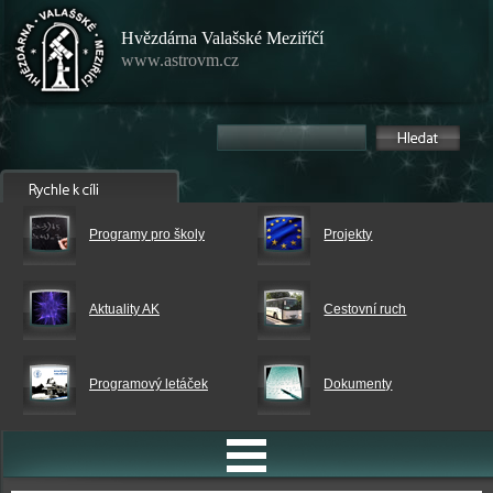
Hvězdárna Valašské Meziříčí
www.astrovm.cz
Programy pro školy
Projekty
Aktuality AK
Cestovní ruch
Programový letáček
Dokumenty