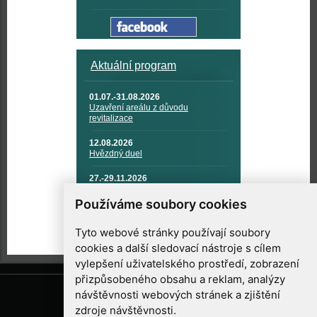
Aktuální program
01.07.-31.08.2026
Uzavření areálu z důvodu
revitalizace
12.08.2026
Hvězdný duel
27.-29.11.2026
KOSMONAUTIKA, RAKETOVÁ
TECHNIKA A KOSMICKÉ
Používáme soubory cookies
TECHNOLOGIE
Tyto webové stránky používají soubory
cookies a další sledovací nástroje s cílem
vylepšení uživatelského prostředí, zobrazení
přizpůsobeného obsahu a reklam, analýzy
návštěvnosti webových stránek a zjištění
zdroje návštěvnosti.