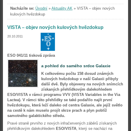
Nacházíte se:
Úvodní
»
Aktuality AK
»
VISTA – objev nových
kulových hvězdokup
VISTA – objev nových kulových hvězdokup
20.10.2011
ESO 041/11 tisková zpráva
a pohled do samého srdce Galaxie
K celkovému počtu 158 dosud známých
kulových hvězdokup v naší Galaxii přibyly
další dvě. Byly objeveny na nových snímcích
získaných přehlídkovým dalekohledem
ESO/VISTA v rámci programu VVV (VISTA Variables in the Via
Lactea). V rámci této přehlídky se také podařilo najít první
hvězdokupu, která leží daleko od centra Galaxie, ale jejíž světlo
na cestě k nám muselo projít skrze prach a plyn poblíž
samotného galaktického středu.
Pravé straně prvního z nových infračervených záběrů získaných
přehlídkovým dalekohledem
ESO/VISTA
, který se nachází na