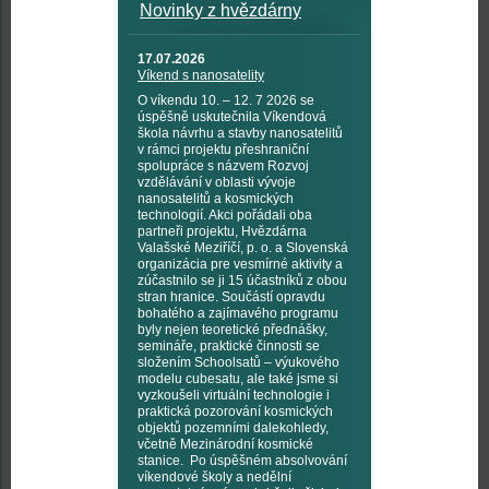
Novinky z hvězdárny
17.07.2026
Víkend s nanosatelity
O víkendu 10. – 12. 7 2026 se
úspěšně uskutečnila Víkendová
škola návrhu a stavby nanosatelitů
v rámci projektu přeshraniční
spolupráce s názvem Rozvoj
vzdělávání v oblasti vývoje
nanosatelitů a kosmických
technologií. Akci pořádali oba
partneři projektu, Hvězdárna
Valašské Meziříčí, p. o. a Slovenská
organizácia pre vesmírné aktivity a
zúčastnilo se ji 15 účastníků z obou
stran hranice. Součástí opravdu
bohatého a zajímavého programu
byly nejen teoretické přednášky,
semináře, praktické činnosti se
složením Schoolsatů – výukového
modelu cubesatu, ale také jsme si
vyzkoušeli virtuální technologie i
praktická pozorování kosmických
objektů pozemními dalekohledy,
včetně Mezinárodní kosmické
stanice. Po úspěšném absolvování
víkendové školy a nedělní