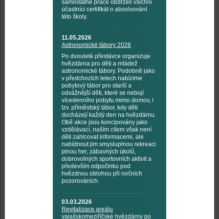
samostatné práce obdrželi všichni
účastníci certifikát o absolvování
této školy.
11.05.2026
Astronomické tábory 2026
Po dvouleté přestávce organizuje
hvězdárna pro děti a mládež
astronomické tábory. Podobně jako
v předchozích letech nabízíme
pobytový tábor pro starší a
odvážnější děti, které se nebojí
vícedenního pobytu mimo domov, i
tzv. příměstský tábor, kdy děti
docházejí každý den na hvězdárnu.
Obě akce jsou koncipovány jako
vzdělávací, naším cílem však není
děti zahlcovat informacemi, ale
nabídnout jim smysluplnou rekreaci
plnou her, zábavných úkolů,
dobrovolných sportovních aktivit a
především odpočinku pod
hvězdnou oblohou při nočních
pozorováních.
03.03.2026
Revitalizace areálu
valašskomeziříčské hvězdárny po