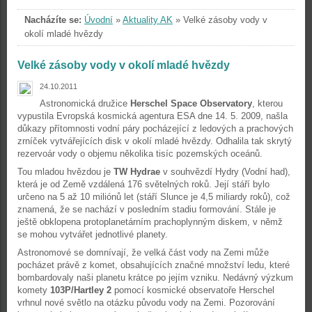
Nacházíte se:
Úvodní
»
Aktuality AK
»
Velké zásoby vody v
okolí mladé hvězdy
Velké zásoby vody v okolí mladé hvězdy
24.10.2011
Astronomická družice
Herschel Space Observatory
, kterou
vypustila Evropská kosmická agentura ESA dne 14. 5. 2009, našla
důkazy přítomnosti vodní páry pocházející z ledových a prachových
zrníček vytvářejících disk v okolí mladé hvězdy. Odhalila tak skrytý
rezervoár vody o objemu několika tisíc pozemských oceánů.
Tou mladou hvězdou je
TW Hydrae
v souhvězdí Hydry (Vodní had),
která je od Země vzdálená 176 světelných roků. Její stáří bylo
určeno na 5 až 10 miliónů let (stáří Slunce je 4,5 miliardy roků), což
znamená, že se nachází v posledním stadiu formování. Stále je
ještě obklopena protoplanetárním prachoplynným diskem, v němž
se mohou vytvářet jednotlivé planety.
Astronomové se domnívají, že velká část vody na Zemi může
pocházet právě z komet, obsahujících značné množství ledu, které
bombardovaly naši planetu krátce po jejím vzniku. Nedávný výzkum
komety
103P/Hartley 2
pomocí kosmické observatoře Herschel
vrhnul nové světlo na otázku původu vody na Zemi. Pozorování