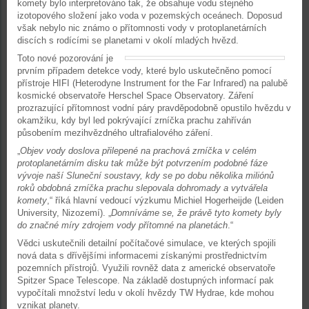
komety bylo interpretováno tak, že obsahuje vodu stejného
izotopového složení jako voda v pozemských oceánech. Doposud
však nebylo nic známo o přítomnosti vody v protoplanetárních
discích s rodícími se planetami v okolí mladých hvězd.
Toto nové pozorování je
prvním případem detekce vody, které bylo uskutečněno pomocí
přístroje HIFI (Heterodyne Instrument for the Far Infrared) na palubě
kosmické observatoře Herschel Space Observatory. Záření
prozrazující přítomnost vodní páry pravděpodobně opustilo hvězdu v
okamžiku, kdy byl led pokrývající zrníčka prachu zahříván
působením mezihvězdného ultrafialového záření.
„
Objev vody doslova přilepené na prachová zrníčka v celém
protoplanetárním disku tak může být potvrzením podobné fáze
vývoje naší Sluneční soustavy, kdy se po dobu několika miliónů
roků obdobná zrníčka prachu slepovala dohromady a vytvářela
komety
,“ říká hlavní vedoucí výzkumu Michiel Hogerheijde (Leiden
University, Nizozemí). „
Domníváme se, že právě tyto komety byly
do značné míry zdrojem vody přítomné na planetách
.“
Vědci uskutečnili detailní počítačové simulace, ve kterých spojili
nová data s dřívějšími informacemi získanými prostřednictvím
pozemních přístrojů. Využili rovněž data z americké observatoře
Spitzer Space Telescope. Na základě dostupných informací pak
vypočítali množství ledu v okolí hvězdy TW Hydrae, kde mohou
vznikat planety.