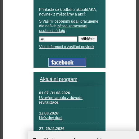
Přihlašte se k odběru aktualit AKA,
novinek z hvězdárny a akcí:
S Vašimi osobními údaji pracujeme
dle našich
zásad zpracování
osobních údajů
.
Více informací o zasílání novinek
Aktuální program
01.07.-31.08.2026
Uzavření areálu z důvodu
revitalizace
12.08.2026
Hvězdný duel
27.-29.11.2026
KOSMONAUTIKA, RAKETOVÁ
TECHNIKA A KOSMICKÉ