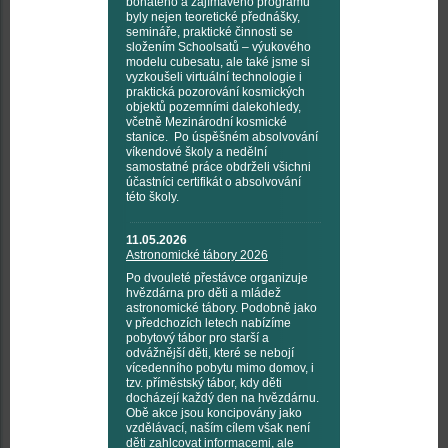
bohatého a zajímavého programu
byly nejen teoretické přednášky,
semináře, praktické činnosti se
složením Schoolsatů – výukového
modelu cubesatu, ale také jsme si
vyzkoušeli virtuální technologie i
praktická pozorování kosmických
objektů pozemními dalekohledy,
včetně Mezinárodní kosmické
stanice. Po úspěšném absolvování
víkendové školy a nedělní
samostatné práce obdrželi všichni
účastníci certifikát o absolvování
této školy.
11.05.2026
Astronomické tábory 2026
Po dvouleté přestávce organizuje
hvězdárna pro děti a mládež
astronomické tábory. Podobně jako
v předchozích letech nabízíme
pobytový tábor pro starší a
odvážnější děti, které se nebojí
vícedenního pobytu mimo domov, i
tzv. příměstský tábor, kdy děti
docházejí každý den na hvězdárnu.
Obě akce jsou koncipovány jako
vzdělávací, naším cílem však není
děti zahlcovat informacemi, ale