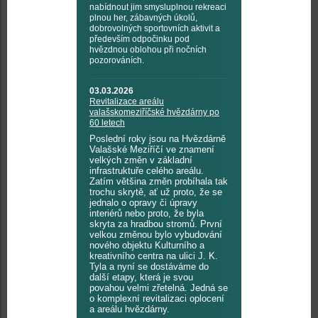
nabídnout jim smysluplnou rekreaci
plnou her, zábavných úkolů,
dobrovolných sportovních aktivit a
především odpočinku pod
hvězdnou oblohou při nočních
pozorováních.
03.03.2026
Revitalizace areálu
valašskomeziříčské hvězdárny po
60 letech
Poslední roky jsou na Hvězdárně
Valašské Meziříčí ve znamení
velkých změn v základní
infrastruktuře celého areálu.
Zatím většina změn probíhala tak
trochu skrytě, ať už proto, že se
jednalo o opravy či úpravy
interiérů nebo proto, že byla
skryta za hradbou stromů. První
velkou změnou bylo vybudování
nového objektu Kulturního a
kreativního centra na ulici J. K.
Tyla a nyní se dostáváme do
další etapy, která je svou
povahou velmi zřetelná. Jedná se
o komplexní revitalizaci oplocení
a areálu hvězdárny.