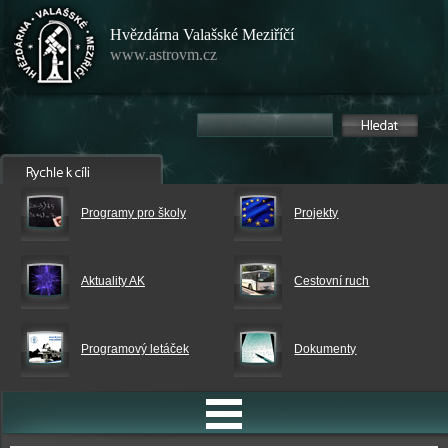
Hvězdárna Valašské Meziříčí
www.astrovm.cz
Programy pro školy
Projekty
Aktuality AK
Cestovní ruch
Programový letáček
Dokumenty