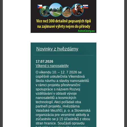
Novinky z hvězdárny
17.07.2026
Víkend s nanosatelity
O víkendu 10. – 12. 7 2026 se
úspěšně uskutečnila Víkendová
škola návrhu a stavby nanosatelitů
v rámci projektu přeshraniční
spolupráce s názvem Rozvoj
vzdělávání v oblasti vývoje
nanosatelitů a kosmických
technologií. Akci pořádali oba
partneři projektu, Hvězdárna
Valašské Meziříčí, p. o. a Slovenská
organizácia pre vesmírné aktivity a
zúčastnilo se ji 15 účastníků z obou
stran hranice. Součástí opravdu