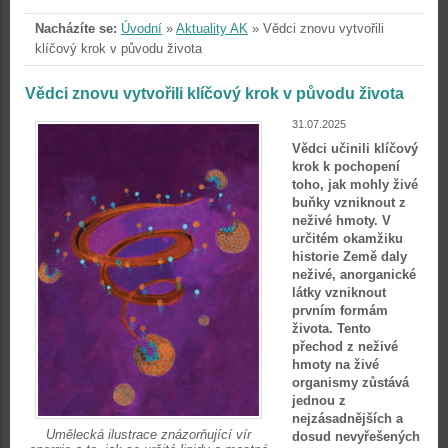
Nacházíte se:
Úvodní
»
Aktuality AK
»
Vědci znovu vytvořili
klíčový krok v původu života
Vědci znovu vytvořili klíčový krok v původu života
31.07.2025
Vědci učinili klíčový
krok k pochopení
toho, jak mohly živé
buňky vzniknout z
neživé hmoty. V
určitém okamžiku
historie Země daly
neživé, anorganické
látky vzniknout
prvním formám
života. Tento
přechod z neživé
hmoty na živé
organismy zůstává
jednou z
nejzásadnějších a
Umělecká ilustrace znázorňující vír
dosud nevyřešených