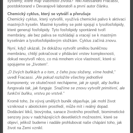
systémy, které mají vlastnosti života?
“ řekl Alessandro Fracassi,
postdoktorand v Devarajově laboratoři a první autor článku.
Chemický cyklus, který se vytváří a přerušuje
Chemický cyklus, který vytvořili, využívá chemické palivo k aktivaci
mastných kyselin. Mastné kyseliny se poté spojují s lysofosfolipidy,
které generují fosfolipidy. Tyto fosfolipidy spontánně tvoří
membrány, ale bez paliva se rozkládají a vracejí se k mastným
kyselinám a lysofosfolipidovým složkám. Cyklus začíná znovu.
Nyní, když ukázali, že dokážou vytvořit umělou buněčnou
membránu, chtějí pokračovat v přidávání vrstev komplexnosti,
dokud nevytvoří něco, co má mnohem více vlastností, které si
spojujeme se „životem“.
„
O živých buňkách a o tom, z čeho jsou složeny, víme hodně
,“
uvedl Fracassi. „
Ale pokud rozložíte všechny jednotlivé
komponenty, ve skutečnosti nechápeme, jak je spojit, aby buňka
fungovala tak, jak funguje. Snažíme se znovu vytvořit primitivní, ale
funkční buňku, vrstvu po vrstvě
.“
Kromě toho, že vývoj umělých buněk objasňuje, jak mohl život
vzniknout v abiotickém prostředí, může mít i reálný dopad.
Dodávání léků, biovýroba, sanace životního prostředí, biomimetické
senzory jsou v nadcházejících desetiletích možnostmi, které se
objeví, jelikož budeme i nadále prohlubovat naše chápání toho, jak
život na Zemi vznikl.