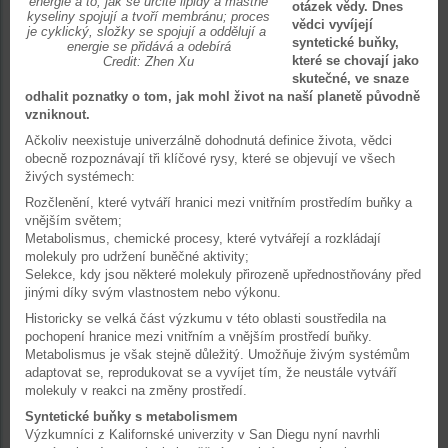
energie a to, jak se určité lipidy a mastné
otázek vědy. Dnes
kyseliny spojují a tvoří membránu; proces
vědci vyvíjejí
je cyklický, složky se spojují a oddělují a
syntetické buňky,
energie se přidává a odebírá
které se chovají jako
Credit: Zhen Xu
skutečné, ve snaze
odhalit poznatky o tom, jak mohl život na naší planetě původně
vzniknout.
Ačkoliv neexistuje univerzálně dohodnutá definice života, vědci
obecně rozpoznávají tři klíčové rysy, které se objevují ve všech
živých systémech:
Rozčlenění, které vytváří hranici mezi vnitřním prostředím buňky a
vnějším světem;
Metabolismus, chemické procesy, které vytvářejí a rozkládají
molekuly pro udržení buněčné aktivity;
Selekce, kdy jsou některé molekuly přirozeně upřednostňovány před
jinými díky svým vlastnostem nebo výkonu.
Historicky se velká část výzkumu v této oblasti soustředila na
pochopení hranice mezi vnitřním a vnějším prostředí buňky.
Metabolismus je však stejně důležitý. Umožňuje živým systémům
adaptovat se, reprodukovat se a vyvíjet tím, že neustále vytváří
molekuly v reakci na změny prostředí.
Syntetické buňky s metabolismem
Výzkumníci z Kalifornské univerzity v San Diegu nyní navrhli