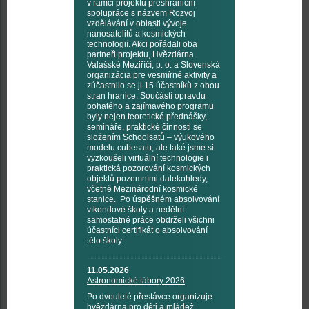
v rámci projektu přeshraniční
spolupráce s názvem Rozvoj
vzdělávání v oblasti vývoje
nanosatelitů a kosmických
technologií. Akci pořádali oba
partneři projektu, Hvězdárna
Valašské Meziříčí, p. o. a Slovenská
organizácia pre vesmírné aktivity a
zúčastnilo se ji 15 účastníků z obou
stran hranice. Součástí opravdu
bohatého a zajímavého programu
byly nejen teoretické přednášky,
semináře, praktické činnosti se
složením Schoolsatů – výukového
modelu cubesatu, ale také jsme si
vyzkoušeli virtuální technologie i
praktická pozorování kosmických
objektů pozemními dalekohledy,
včetně Mezinárodní kosmické
stanice. Po úspěšném absolvování
víkendové školy a nedělní
samostatné práce obdrželi všichni
účastníci certifikát o absolvování
této školy.
11.05.2026
Astronomické tábory 2026
Po dvouleté přestávce organizuje
hvězdárna pro děti a mládež