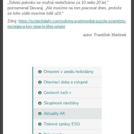
„
Tohoto pokroku se možná nedočkáme za 10 nebo 20 let
,“
poznamenal Devaraj. „
Ale musíme na tom pracovat dnes, protože
se toho stále musíme tolik učit
.“
Zdroj:
https://scitechdaily.com/solving-a-primordial-puzzle-scientists-
recreate-a-key-step-in-lifes-origin/
autor: František Martinek
Omezení v areálu hvězdárny
Otevírací doba a vstupné
Cestovní ruch »
Skupinové návštěvy
Aktuality AK
Tiskové zprávy ESO