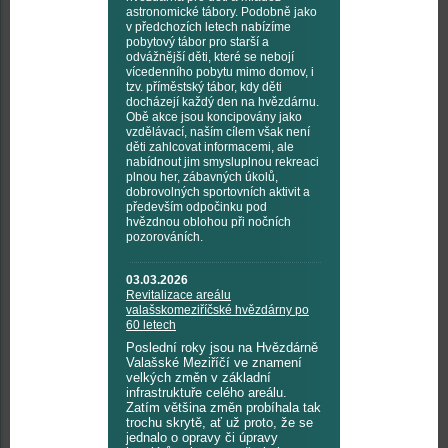
astronomické tábory. Podobně jako
v předchozích letech nabízíme
pobytový tábor pro starší a
odvážnější děti, které se nebojí
vícedenního pobytu mimo domov, i
tzv. příměstský tábor, kdy děti
docházejí každý den na hvězdárnu.
Obě akce jsou koncipovány jako
vzdělávací, naším cílem však není
děti zahlcovat informacemi, ale
nabídnout jim smysluplnou rekreaci
plnou her, zábavných úkolů,
dobrovolných sportovních aktivit a
především odpočinku pod
hvězdnou oblohou při nočních
pozorováních.
03.03.2026
Revitalizace areálu
valašskomeziříčské hvězdárny po
60 letech
Poslední roky jsou na Hvězdárně
Valašské Meziříčí ve znamení
velkých změn v základní
infrastruktuře celého areálu.
Zatím většina změn probíhala tak
trochu skrytě, ať už proto, že se
jednalo o opravy či úpravy