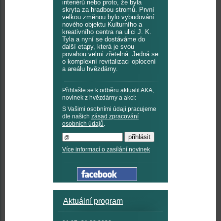
interiérů nebo proto, že byla
skryta za hradbou stromů. První
velkou změnou bylo vybudování
nového objektu Kulturního a
kreativního centra na ulici J. K.
Tyla a nyní se dostáváme do
další etapy, která je svou
povahou velmi zřetelná. Jedná se
o komplexní revitalizaci oplocení
a areálu hvězdárny.
Přihlašte se k odběru aktualit AKA,
novinek z hvězdárny a akcí:
S Vašimi osobními údaji pracujeme
dle našich
zásad zpracování
osobních údajů
.
Více informací o zasílání novinek
Aktuální program