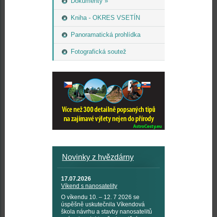
Dokumenty »
Kniha - OKRES VSETÍN
Panoramatická prohlídka
Fotografická soutež
Novinky z hvězdárny
17.07.2026
Víkend s nanosatelity
O víkendu 10. – 12. 7 2026 se
úspěšně uskutečnila Víkendová
škola návrhu a stavby nanosatelitů