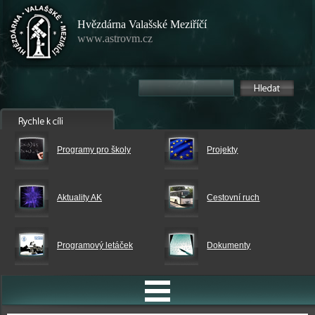
Hvězdárna Valašské Meziříčí
www.astrovm.cz
Programy pro školy
Projekty
Aktuality AK
Cestovní ruch
Programový letáček
Dokumenty