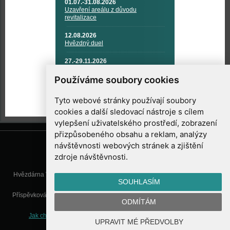
01.07.-31.08.2026
Uzavření areálu z důvodu
revitalizace
12.08.2026
Hvězdný duel
27.-29.11.2026
KOSMONAUTIKA, RAKETOVÁ
TECHNIKA A KOSMICKÉ
Používáme soubory cookies
TECHNOLOGIE
Tyto webové stránky používají soubory
cookies a další sledovací nástroje s cílem
vylepšení uživatelského prostředí, zobrazení
přizpůsobeného obsahu a reklam, analýzy
návštěvnosti webových stránek a zjištění
zdroje návštěvnosti.
Hvězdárna Valašské Meziříčí, příspěvková organizace, Vsetínská 78, 757
SOUHLASÍM
01 Valašské Meziříčí
Příspěvková organizace Zlínského kraje. Telefon:
571 611 928
, Mobil:
777
ODMÍTÁM
277 134
, E-mail:
info@astrovm.cz
Jak chráníme Vaše osobní údaje
|
Nastavení cookies
| Vyrobil:
UPRAVIT MÉ PŘEDVOLBY
WebConsult.cz