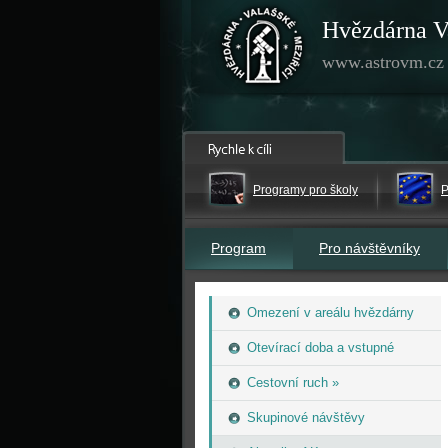
Hvězdárna V
www.astrovm.cz
Programy pro školy
P
Program
Pro návštěvníky
Omezení v areálu hvězdárny
Otevírací doba a vstupné
Cestovní ruch »
Skupinové návštěvy