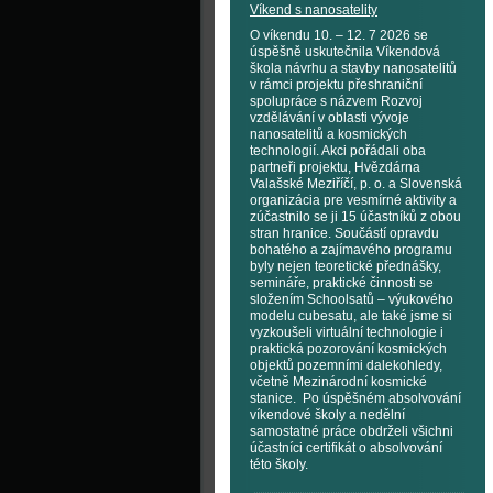
Víkend s nanosatelity
O víkendu 10. – 12. 7 2026 se
úspěšně uskutečnila Víkendová
škola návrhu a stavby nanosatelitů
v rámci projektu přeshraniční
spolupráce s názvem Rozvoj
vzdělávání v oblasti vývoje
nanosatelitů a kosmických
technologií. Akci pořádali oba
partneři projektu, Hvězdárna
Valašské Meziříčí, p. o. a Slovenská
organizácia pre vesmírné aktivity a
zúčastnilo se ji 15 účastníků z obou
stran hranice. Součástí opravdu
bohatého a zajímavého programu
byly nejen teoretické přednášky,
semináře, praktické činnosti se
složením Schoolsatů – výukového
modelu cubesatu, ale také jsme si
vyzkoušeli virtuální technologie i
praktická pozorování kosmických
objektů pozemními dalekohledy,
včetně Mezinárodní kosmické
stanice. Po úspěšném absolvování
víkendové školy a nedělní
samostatné práce obdrželi všichni
účastníci certifikát o absolvování
této školy.