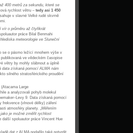
 až 400 metrů za sekundu, které se
aková rychlost větru –
tedy asi 1 450
sahuje v slavné Velké rudé skvrně
a Zemi.
vír o průměru až čtyřikrát
 spoluautor práce Bilal Benmahi
 hlediska meteorologie ve Sluneční
nalo se o pásmo ležící mnohem výše v
die publikovaná ve vědeckém časopise
é větry by mohly slábnout a úplně
á data získaná pomocí ALMA nám
akto silného stratosférického proudění
(Atacama Large
Chile a analyzovali pohyb molekul
hoemaker–Levy 9. Data získaná pomocí
 frekvence (vlnové délky) záření
sti atmosféry planety. „
Měřením
 jako je možné změřit rychlost
je další spoluautor práce Vincent Hue
ladě dat z ALMA podařilo také potvrdit