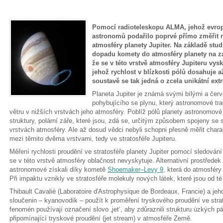
Pomocí radioteleskopu ALMA, jehož evro
astronomů podařilo poprvé přímo změřit ry
atmosféry planety Jupiter. Na základě st
dopadu komety do atmosféry planety na začát
že se v této vrstvě atmosféry Jupiteru vys
jehož rychlost v blízkosti pólů dosahuje 
soustavě se tak jedná o zcela unikátní ex
Planeta Jupiter je známá svými bílými a čer
pohybujícího se plynu, který astronomové tr
větru v nižších vrstvách jeho atmosféry. Poblíž pólů planety astronomové
struktury, polární záře, které jsou, zdá se, určitým způsobem spojeny se
vrstvách atmosféry. Ale až dosud vědci nebyli schopni přesně měřit chara
mezi těmito dvěma vrstvami, tedy ve stratosféře Jupiteru.
Měření rychlosti proudění ve stratosféře planety Jupiter pomocí sledová
se v této vrstvě atmosféry oblačnost nevyskytuje. Alternativní prostřede
astronomové získali díky kometě
Shoemaker–Levy 9
, která do atmosféry
Při impaktu vznikly ve stratosféře molekuly nových látek, které jsou od 
Thibault Cavalié (Laboratoire d'Astrophysique de Bordeaux, Francie) a jeh
sloučenin – kyanovodík – použít k proměření tryskového proudění ve strat
fenomén používají označení slovo ‚jet‘, aby zdůraznili strukturu úzkých pá
připomínající tryskové proudění (jet stream) v atmosféře Země.