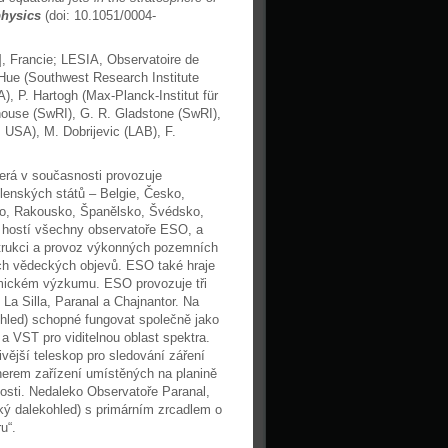
hysics
(doi: 10.1051/0004-
], Francie; LESIA, Observatoire de
Hue (Southwest Research Institute
, P. Hartogh (Max-Planck-Institut für
ouse (SwRI), G. R. Gladstone (SwRI),
y, USA), M. Dobrijevic (LAB), F.
erá v současnosti provozuje
lenských států – Belgie, Česko,
sko, Rakousko, Španělsko, Švédsko,
rá hostí všechny observatoře ESO, a
strukci a provoz výkonných pozemních
h vědeckých objevů. ESO také hraje
omickém výzkumu. ESO provozuje tři
La Silla, Paranal a Chajnantor. Na
ohled) schopné fungovat společně jako
a VST pro viditelnou oblast spektra.
vější teleskop pro sledování záření
erem zařízení umístěných na planině
sti. Nedaleko Observatoře Paranal,
ý dalekohled) s primárním zrcadlem o
u“.