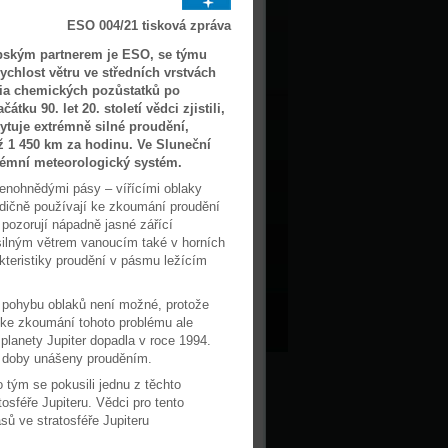
ESO 004/21 tisková zpráva
pským partnerem je ESO, se týmu
chlost větru ve středních vrstvách
udia chemických pozůstatků po
ku 90. let 20. století vědci zjistili,
kytuje extrémně silné proudění,
až 1 450 km za hodinu. Ve Sluneční
trémní meteorologický systém.
venohnědými pásy – vířícími oblaky
adičně používají ke zkoumání proudění
 pozorují nápadně jasné zářící
 silným větrem vanoucím také v horních
kteristiky proudění v pásmu ležícím
ní pohybu oblaků není možné, protože
k ke zkoumání tohoto problému ale
 planety Jupiter dopadla v roce 1994.
té doby unášeny prouděním.
o tým se pokusili jednu z těchto
osféře Jupiteru. Vědci pro tento
sů ve stratosféře Jupiteru