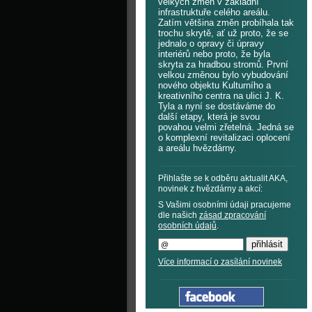
velkých změn v základní
infrastruktuře celého areálu.
Zatím většina změn probíhala tak
trochu skrytě, ať už proto, že se
jednalo o opravy či úpravy
interiérů nebo proto, že byla
skryta za hradbou stromů. První
velkou změnou bylo vybudování
nového objektu Kulturního a
kreativního centra na ulici J. K.
Tyla a nyní se dostáváme do
další etapy, která je svou
povahou velmi zřetelná. Jedná se
o komplexní revitalizaci oplocení
a areálu hvězdárny.
Přihlašte se k odběru aktualit AKA,
novinek z hvězdárny a akcí:
S Vašimi osobními údaji pracujeme
dle našich
zásad zpracování
osobních údajů
.
Více informací o zasílání novinek