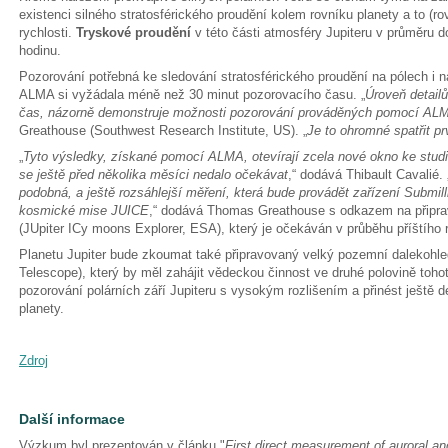
existenci silného stratosférického proudění kolem rovníku planety a to (
rychlosti.
Tryskové proudění
v této části atmosféry Jupiteru v průměru d
hodinu.
Pozorování potřebná ke sledování stratosférického proudění na pólech i n
ALMA si vyžádala méně než 30 minut pozorovacího času. „
Úroveň detailů
čas, názorně demonstruje možnosti pozorování prováděných pomocí AL
Greathouse (Southwest Research Institute, US). „
Je to ohromné spatřit p
„
Tyto výsledky, získané pomocí ALMA, otevírají zcela nové okno ke studiu 
se ještě před několika měsíci nedalo očekávat
,“ dodává Thibault Cavalié. 
podobná, a ještě rozsáhlejší měření, která bude provádět zařízení Submi
kosmické mise JUICE
,“ dodává Thomas Greathouse s odkazem na připra
(JUpiter ICy moons Explorer, ESA), který je očekáván v průběhu příštího
Planetu Jupiter bude zkoumat také připravovaný velký pozemní dalekoh
Telescope), který by měl zahájit vědeckou činnost ve druhé polovině toho
pozorování polárních září Jupiteru s vysokým rozlišením a přinést ještě de
planety.
Zdroj
Další informace
Výzkum byl prezentován v článku "
First direct measurement of auroral and