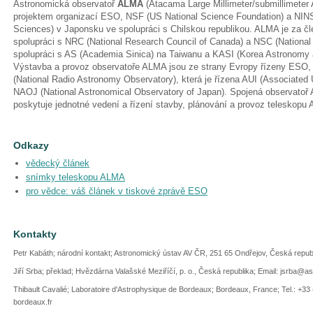
Astronomická observatoř
ALMA
(Atacama Large Millimeter/submillimeter
projektem organizací ESO, NSF (US National Science Foundation) a NINS (
Sciences) v Japonsku ve spolupráci s Chilskou republikou. ALMA je za 
spolupráci s NRC (National Research Council of Canada) a NSC (National
spolupráci s AS (Academia Sinica) na Taiwanu a KASI (Korea Astronomy a
Výstavba a provoz observatoře ALMA jsou ze strany Evropy řízeny ESO
(National Radio Astronomy Observatory), která je řízena AUI (Associated Un
NAOJ (National Astronomical Observatory of Japan). Spojená observato
poskytuje jednotné vedení a řízení stavby, plánování a provoz teleskopu
Odkazy
vědecký článek
snímky teleskopu ALMA
pro vědce: váš článek v tiskové zprávě ESO
Kontakty
Petr Kabáth; národní kontakt; Astronomický ústav AV ČR, 251 65 Ondřejov, Česká repu
Jiří Srba; překlad; Hvězdárna Valašské Meziříčí, p. o., Česká republika; Email: jsrba@a
Thibault Cavalié; Laboratoire d'Astrophysique de Bordeaux; Bordeaux, France; Tel.: +33 (
bordeaux.fr