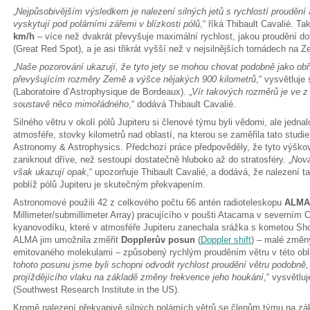
„
Nejpůsobivějším výsledkem je nalezení silných jetů s rychlostí proudění
vyskytují pod polárními zářemi v blízkosti pólů
,“ říká Thibault Cavalié. T
km/h
– více než dvakrát převyšuje maximální rychlost, jakou proudění do
(Great Red Spot), a je asi třikrát vyšší než v nejsilnějších tornádech n
„
Naše pozorování ukazují, že tyto jety se mohou chovat podobně jako obří 
převyšujícím rozměry Země a výšce nějakých 900 kilometrů
,“ vysvětluje
(Laboratoire d’Astrophysique de Bordeaux). „
Vír takových rozměrů je ve z
soustavě něco mimořádného
,“ dodává Thibault Cavalié.
Silného větru v okolí pólů Jupiteru si členové týmu byli vědomi, ale jed
atmosféře, stovky kilometrů nad oblastí, na kterou se zaměřila tato stu
Astronomy & Astrophysics. Předchozí práce předpověděly, že tyto výškov
zaniknout dříve, než sestoupí dostatečně hluboko až do stratosféry. „
Nov
však ukazují opak
,“ upozorňuje Thibault Cavalié, a dodává, že nalezení t
poblíž pólů Jupiteru je skutečným překvapením.
Astronomové použili 42 z celkového počtu 66 antén radioteleskopu
ALMA
Millimeter/submillimeter Array) pracujícího v poušti Atacama v severním 
kyanovodíku, které v atmosféře Jupiteru zanechala srážka s kometou S
ALMA jim umožnila změřit
Dopplerův posun
(
Doppler shift
) – malé změny
emitovaného molekulami – způsobený rychlým prouděním větru v této obla
tohoto posunu jsme byli schopni odvodit rychlost proudění větru podobně,
projíždějícího vlaku na základě změny frekvence jeho houkání
,“ vysvětlu
(Southwest Research Institute in the US).
Kromě nalezení překvapivě silných polárních větrů se členům týmu na zák