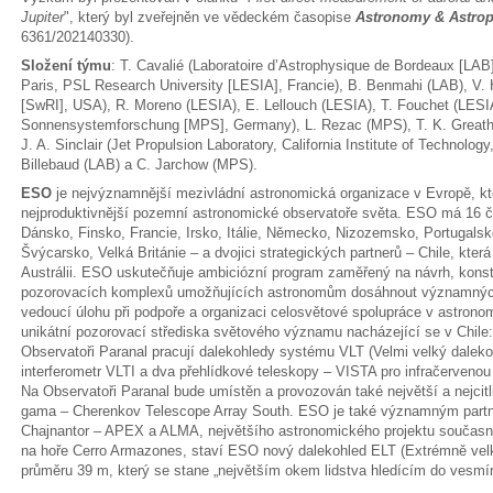
Jupiter
", který byl zveřejněn ve vědeckém časopise
Astronomy & Astrop
6361/202140330).
Složení týmu
: T. Cavalié (Laboratoire d’Astrophysique de Bordeaux [LAB
Paris, PSL Research University [LESIA], Francie), B. Benmahi (LAB), V. 
[SwRI], USA), R. Moreno (LESIA), E. Lellouch (LESIA), T. Fouchet (LESIA)
Sonnensystemforschung [MPS], Germany), L. Rezac (MPS), T. K. Greath
J. A. Sinclair (Jet Propulsion Laboratory, California Institute of Technolog
Billebaud (LAB) a C. Jarchow (MPS).
ESO
je nejvýznamnější mezivládní astronomická organizace v Evropě, kt
nejproduktivnější pozemní astronomické observatoře světa. ESO má 16 č
Dánsko, Finsko, Francie, Irsko, Itálie, Německo, Nizozemsko, Portugal
Švýcarsko, Velká Británie – a dvojici strategických partnerů – Chile, kte
Austrálii. ESO uskutečňuje ambiciózní program zaměřený na návrh, kon
pozorovacích komplexů umožňujících astronomům dosáhnout významnýc
vedoucí úlohu při podpoře a organizaci celosvětové spolupráce v astron
unikátní pozorovací střediska světového významu nacházející se v Chile: 
Observatoři Paranal pracují dalekohledy systému VLT (Velmi velký dalek
interferometr VLTI a dva přehlídkové teleskopy – VISTA pro infračervenou 
Na Observatoři Paranal bude umístěn a provozován také největší a nejcitli
gama – Cherenkov Telescope Array South. ESO je také významným partn
Chajnantor – APEX a ALMA, největšího astronomického projektu současno
na hoře Cerro Armazones, staví ESO nový dalekohled ELT (Extrémně velk
průměru 39 m, který se stane „největším okem lidstva hledícím do vesmír