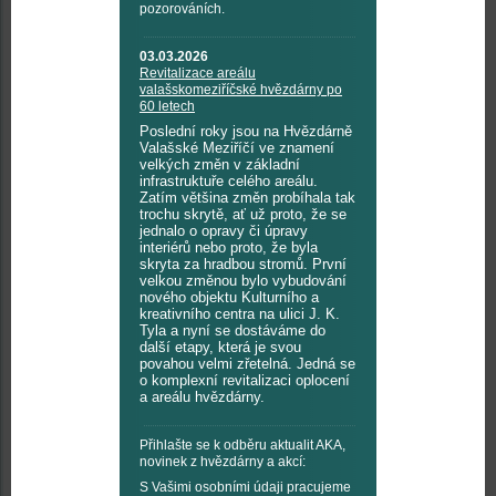
pozorováních.
03.03.2026
Revitalizace areálu
valašskomeziříčské hvězdárny po
60 letech
Poslední roky jsou na Hvězdárně
Valašské Meziříčí ve znamení
velkých změn v základní
infrastruktuře celého areálu.
Zatím většina změn probíhala tak
trochu skrytě, ať už proto, že se
jednalo o opravy či úpravy
interiérů nebo proto, že byla
skryta za hradbou stromů. První
velkou změnou bylo vybudování
nového objektu Kulturního a
kreativního centra na ulici J. K.
Tyla a nyní se dostáváme do
další etapy, která je svou
povahou velmi zřetelná. Jedná se
o komplexní revitalizaci oplocení
a areálu hvězdárny.
Přihlašte se k odběru aktualit AKA,
novinek z hvězdárny a akcí:
S Vašimi osobními údaji pracujeme