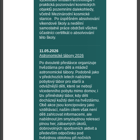
praktická pozorování kosmických
objektů pozemními dalekohledy,
včetně Mezinárodní kosmické
stanice. Po úspěšném absolvování
víkendové školy a nedělní
samostatné práce obdrželi všichni
účastníci certifikát o absolvování
této školy.
11.05.2026
Astronomické tábory 2026
Po dvouleté přestávce organizuje
hvězdárna pro děti a mládež
astronomické tábory. Podobně jako
v předchozích letech nabízíme
pobytový tábor pro starší a
odvážnější děti, které se nebojí
vícedenního pobytu mimo domov, i
tzv. příměstský tábor, kdy děti
docházejí každý den na hvězdárnu.
Obě akce jsou koncipovány jako
vzdělávací, naším cílem však není
děti zahlcovat informacemi, ale
nabídnout jim smysluplnou rekreaci
plnou her, zábavných úkolů,
dobrovolných sportovních aktivit a
především odpočinku pod
hvězdnou oblohou při nočních