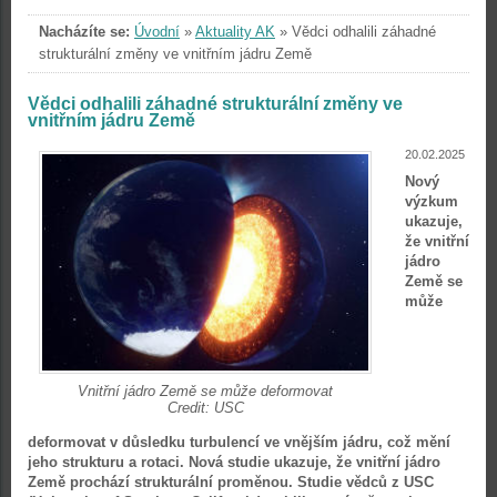
Nacházíte se:
Úvodní
»
Aktuality AK
»
Vědci odhalili záhadné
strukturální změny ve vnitřním jádru Země
Vědci odhalili záhadné strukturální změny ve
vnitřním jádru Země
20.02.2025
Nový
výzkum
ukazuje,
že vnitřní
jádro
Země se
může
Vnitřní jádro Země se může deformovat
Credit: USC
deformovat v důsledku turbulencí ve vnějším jádru, což mění
jeho strukturu a rotaci. Nová studie ukazuje, že vnitřní jádro
Země prochází strukturální proměnou. Studie vědců z USC