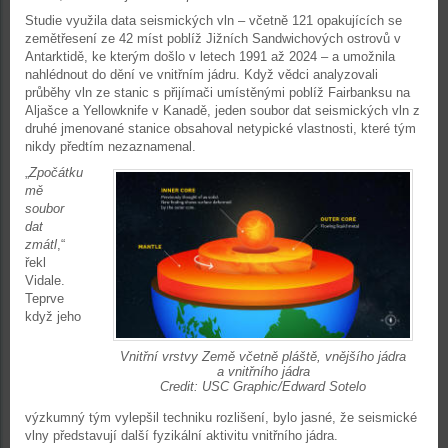
Studie využila data seismických vln – včetně 121 opakujících se
zemětřesení ze 42 míst poblíž Jižních Sandwichových ostrovů v
Antarktidě, ke kterým došlo v letech 1991 až 2024 – a umožnila
nahlédnout do dění ve vnitřním jádru. Když vědci analyzovali
průběhy vln ze stanic s přijímači umístěnými poblíž Fairbanksu na
Aljašce a Yellowknife v Kanadě, jeden soubor dat seismických vln z
druhé jmenované stanice obsahoval netypické vlastnosti, které tým
nikdy předtím nezaznamenal.
„
Zpočátku
mě
soubor
dat
zmátl
,“
řekl
Vidale.
Teprve
když jeho
Vnitřní vrstvy Země včetně pláště, vnějšího jádra
a vnitřního jádra
Credit: USC Graphic/Edward Sotelo
výzkumný tým vylepšil techniku rozlišení, bylo jasné, že seismické
vlny představují další fyzikální aktivitu vnitřního jádra.