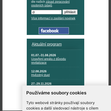
dle našich
zásad zpracování
osobních údajů
.
Více informací o zasílání novinek
Aktuální program
01.07.-31.08.2026
Uzavření areálu z důvodu
revitalizace
12.08.2026
Hvězdný duel
27.-29.11.2026
KOSMONAUTIKA, RAKETOVÁ
TECHNIKA A KOSMICKÉ
Používáme soubory cookies
TECHNOLOGIE
Tyto webové stránky používají soubory
cookies a další sledovací nástroje s cílem