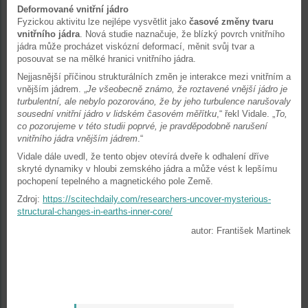
Deformované vnitřní jádro
Fyzickou aktivitu lze nejlépe vysvětlit jako
časové změny tvaru
vnitřního jádra
. Nová studie naznačuje, že blízký povrch vnitřního
jádra může procházet viskózní deformací, měnit svůj tvar a
posouvat se na mělké hranici vnitřního jádra.
Nejjasnější příčinou strukturálních změn je interakce mezi vnitřním a
vnějším jádrem. „
Je všeobecně známo, že roztavené vnější jádro je
turbulentní, ale nebylo pozorováno, že by jeho turbulence narušovaly
sousední vnitřní jádro v lidském časovém měřítku
,“ řekl Vidale. „
To,
co pozorujeme v této studii poprvé, je pravděpodobně narušení
vnitřního jádra vnějším jádrem
.“
Vidale dále uvedl, že tento objev otevírá dveře k odhalení dříve
skryté dynamiky v hloubi zemského jádra a může vést k lepšímu
pochopení tepelného a magnetického pole Země.
Zdroj:
https://scitechdaily.com/researchers-uncover-mysterious-
structural-changes-in-earths-inner-core/
autor: František Martinek