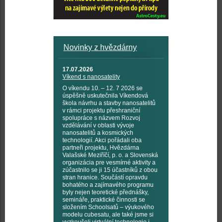
Novinky z hvězdárny
17.07.2026
Víkend s nanosatelity
O víkendu 10. – 12. 7 2026 se
úspěšně uskutečnila Víkendová
škola návrhu a stavby nanosatelitů
v rámci projektu přeshraniční
spolupráce s názvem Rozvoj
vzdělávání v oblasti vývoje
nanosatelitů a kosmických
technologií. Akci pořádali oba
partneři projektu, Hvězdárna
Valašské Meziříčí, p. o. a Slovenská
organizácia pre vesmírné aktivity a
zúčastnilo se ji 15 účastníků z obou
stran hranice. Součástí opravdu
bohatého a zajímavého programu
byly nejen teoretické přednášky,
semináře, praktické činnosti se
složením Schoolsatů – výukového
modelu cubesatu, ale také jsme si
vyzkoušeli virtuální technologie i