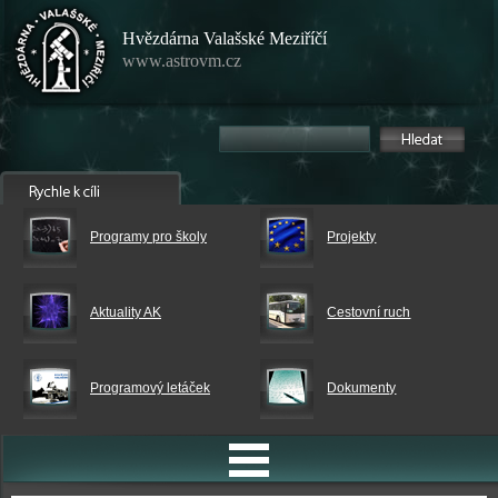
Hvězdárna Valašské Meziříčí
www.astrovm.cz
Programy pro školy
Projekty
Aktuality AK
Cestovní ruch
Programový letáček
Dokumenty