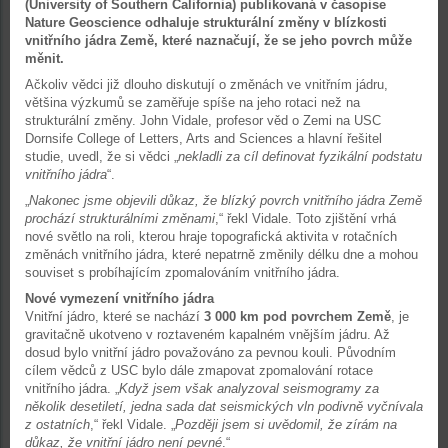
(University of Southern California) publikovaná v časopise
Nature Geoscience odhaluje strukturální změny v blízkosti
vnitřního jádra Země, které naznačují, že se jeho povrch může
měnit.
Ačkoliv vědci již dlouho diskutují o změnách ve vnitřním jádru,
většina výzkumů se zaměřuje spíše na jeho rotaci než na
strukturální změny. John Vidale, profesor věd o Zemi na USC
Dornsife College of Letters, Arts and Sciences a hlavní řešitel
studie, uvedl, že si vědci „
nekladli za cíl definovat fyzikální podstatu
vnitřního jádra
“.
„
Nakonec jsme objevili důkaz, že blízký povrch vnitřního jádra Země
prochází strukturálními změnami
,“ řekl Vidale. Toto zjištění vrhá
nové světlo na roli, kterou hraje topografická aktivita v rotačních
změnách vnitřního jádra, které nepatrně změnily délku dne a mohou
souviset s probíhajícím zpomalováním vnitřního jádra.
Nové vymezení vnitřního jádra
Vnitřní jádro, které se nachází
3 000 km pod povrchem Země
, je
gravitačně ukotveno v roztaveném kapalném vnějším jádru. Až
dosud bylo vnitřní jádro považováno za pevnou kouli. Původním
cílem vědců z USC bylo dále zmapovat zpomalování rotace
vnitřního jádra. „
Když jsem však analyzoval seismogramy za
několik desetiletí, jedna sada dat seismických vln podivně vyčnívala
z ostatních
,“ řekl Vidale. „
Později jsem si uvědomil, že zírám na
důkaz, že vnitřní jádro není pevné
.“