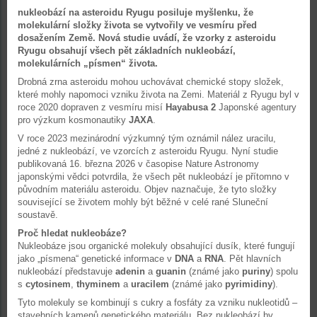
nukleobází na asteroidu Ryugu posiluje myšlenku, že
molekulární složky života se vytvořily ve vesmíru před
dosažením Země. Nová studie uvádí, že vzorky z asteroidu
Ryugu obsahují všech pět základních nukleobází,
molekulárních „písmen“ života.
Drobná zrna asteroidu mohou uchovávat chemické stopy složek,
které mohly napomoci vzniku života na Zemi. Materiál z Ryugu byl v
roce 2020 dopraven z vesmíru misí
Hayabusa 2
Japonské agentury
pro výzkum kosmonautiky
JAXA
.
V roce 2023 mezinárodní výzkumný tým oznámil nález uracilu,
jedné z nukleobází, ve vzorcích z asteroidu Ryugu. Nyní studie
publikovaná 16. března 2026 v časopise Nature Astronomy
japonskými vědci potvrdila, že všech pět nukleobází je přítomno v
původním materiálu asteroidu. Objev naznačuje, že tyto složky
související se životem mohly být běžné v celé rané Sluneční
soustavě.
Proč hledat nukleobáze?
Nukleobáze jsou organické molekuly obsahující dusík, které fungují
jako „písmena“ genetické informace v
DNA
a
RNA
. Pět hlavních
nukleobází představuje
adenin
a
guanin
(známé jako
puriny
) spolu
s
cytosinem
,
thyminem
a
uracilem
(známé jako
pyrimidiny
).
Tyto molekuly se kombinují s cukry a fosfáty za vzniku nukleotidů –
stavebních kamenů genetického materiálu. Bez nukleobází by