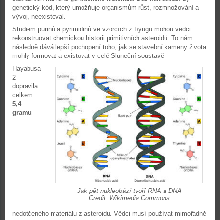
genetický kód, který umožňuje organismům růst, rozmnožování a
vývoj, neexistoval.
Studiem purinů a pyrimidinů ve vzorcích z Ryugu mohou vědci
rekonstruovat chemickou historii primitivních asteroidů. To nám
následně dává lepší pochopení toho, jak se stavební kameny života
mohly formovat a existovat v celé Sluneční soustavě.
Hayabusa
2
dopravila
celkem
5,4
gramu
Jak pět nukleobází tvoří RNA a DNA
Credit: Wikimedia Commons
nedotčeného materiálu z asteroidu. Vědci musí používat mimořádně