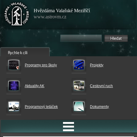
Hvězdárna Valašské Meziříčí
www.astrovm.cz
Programy pro školy
Projekty
Aktuality AK
Cestovní ruch
Programový letáček
Dokumenty