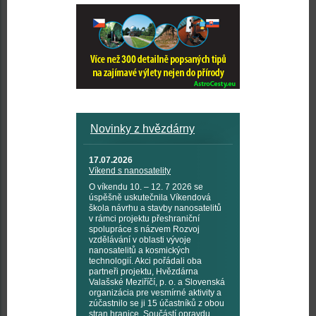
Novinky z hvězdárny
17.07.2026
Víkend s nanosatelity
O víkendu 10. – 12. 7 2026 se
úspěšně uskutečnila Víkendová
škola návrhu a stavby nanosatelitů
v rámci projektu přeshraniční
spolupráce s názvem Rozvoj
vzdělávání v oblasti vývoje
nanosatelitů a kosmických
technologií. Akci pořádali oba
partneři projektu, Hvězdárna
Valašské Meziříčí, p. o. a Slovenská
organizácia pre vesmírné aktivity a
zúčastnilo se ji 15 účastníků z obou
stran hranice. Součástí opravdu