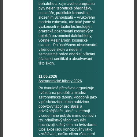
bohatého a zajímavého programu
byly nejen teoretické přednášky,
semináře, praktické činnosti se
složením Schoolsatů – výukového
modelu cubesatu, ale také jsme si
vyzkoušeli virtuální technologie i
praktická pozorování kosmických
objektů pozemními dalekohledy,
včetně Mezinárodní kosmické
stanice. Po úspěšném absolvování
víkendové školy a nedělní
samostatné práce obdrželi všichni
účastníci certifikát o absolvování
této školy.
11.05.2026
Astronomické tábory 2026
Po dvouleté přestávce organizuje
hvězdárna pro děti a mládež
astronomické tábory. Podobně jako
v předchozích letech nabízíme
pobytový tábor pro starší a
odvážnější děti, které se nebojí
vícedenního pobytu mimo domov, i
tzv. příměstský tábor, kdy děti
docházejí každý den na hvězdárnu.
Obě akce jsou koncipovány jako
vzdělávací, naším cílem však není