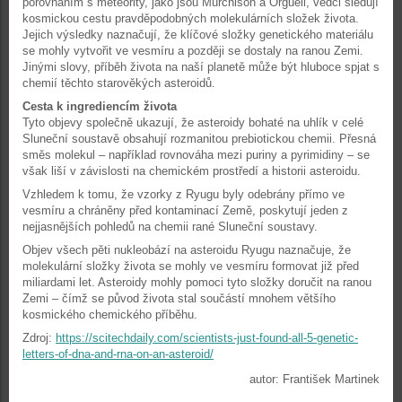
porovnáním s meteority, jako jsou Murchison a Orgueil, vědci sledují
kosmickou cestu pravděpodobných molekulárních složek života.
Jejich výsledky naznačují, že klíčové složky genetického materiálu
se mohly vytvořit ve vesmíru a později se dostaly na ranou Zemi.
Jinými slovy, příběh života na naší planetě může být hluboce spjat s
chemií těchto starověkých asteroidů.
Cesta k ingrediencím života
Tyto objevy společně ukazují, že asteroidy bohaté na uhlík v celé
Sluneční soustavě obsahují rozmanitou prebiotickou chemii. Přesná
směs molekul – například rovnováha mezi puriny a pyrimidiny – se
však liší v závislosti na chemickém prostředí a historii asteroidu.
Vzhledem k tomu, že vzorky z Ryugu byly odebrány přímo ve
vesmíru a chráněny před kontaminací Země, poskytují jeden z
nejjasnějších pohledů na chemii rané Sluneční soustavy.
Objev všech pěti nukleobází na asteroidu Ryugu naznačuje, že
molekulární složky života se mohly ve vesmíru formovat již před
miliardami let. Asteroidy mohly pomoci tyto složky doručit na ranou
Zemi – čímž se původ života stal součástí mnohem většího
kosmického chemického příběhu.
Zdroj:
https://scitechdaily.com/scientists-just-found-all-5-genetic-
letters-of-dna-and-rna-on-an-asteroid/
autor: František Martinek