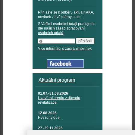
Přihlašte se k odběru aktualit AKA,
novinek z hvězdárny a akcí:
S Vašimi osobními údaji pracujeme
dle našich
zásad zpracování
osobních údajů
.
Více informací o zasílání novinek
Aktuální program
01.07.-31.08.2026
Uzavření areálu z důvodu
revitalizace
12.08.2026
Hvězdný duel
27.-29.11.2026
KOSMONAUTIKA, RAKETOVÁ