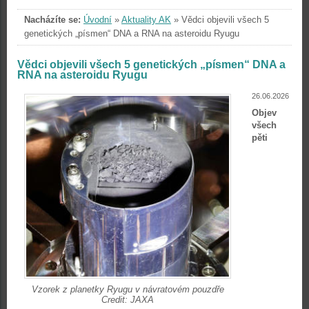
Nacházíte se:
Úvodní
»
Aktuality AK
»
Vědci objevili všech 5
genetických „písmen“ DNA a RNA na asteroidu Ryugu
Vědci objevili všech 5 genetických „písmen“ DNA a
RNA na asteroidu Ryugu
26.06.2026
Objev
všech
pěti
Vzorek z planetky Ryugu v návratovém pouzdře
Credit: JAXA