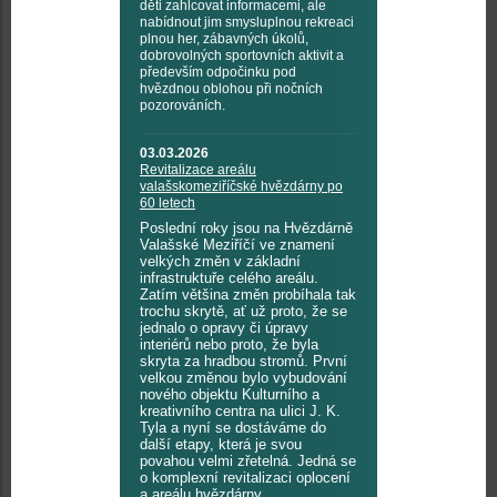
děti zahlcovat informacemi, ale
nabídnout jim smysluplnou rekreaci
plnou her, zábavných úkolů,
dobrovolných sportovních aktivit a
především odpočinku pod
hvězdnou oblohou při nočních
pozorováních.
03.03.2026
Revitalizace areálu
valašskomeziříčské hvězdárny po
60 letech
Poslední roky jsou na Hvězdárně
Valašské Meziříčí ve znamení
velkých změn v základní
infrastruktuře celého areálu.
Zatím většina změn probíhala tak
trochu skrytě, ať už proto, že se
jednalo o opravy či úpravy
interiérů nebo proto, že byla
skryta za hradbou stromů. První
velkou změnou bylo vybudování
nového objektu Kulturního a
kreativního centra na ulici J. K.
Tyla a nyní se dostáváme do
další etapy, která je svou
povahou velmi zřetelná. Jedná se
o komplexní revitalizaci oplocení
a areálu hvězdárny.