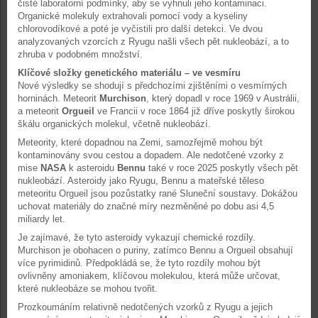
čisté laboratorní podmínky, aby se vyhnuli jeho kontaminaci.
Organické molekuly extrahovali pomocí vody a kyseliny
chlorovodíkové a poté je vyčistili pro další detekci. Ve dvou
analyzovaných vzorcích z Ryugu našli všech pět nukleobází, a to
zhruba v podobném množství.
Klíčové složky genetického materiálu – ve vesmíru
Nové výsledky se shodují s předchozími zjištěními o vesmírných
horninách. Meteorit
Murchison
, který dopadl v roce 1969 v Austrálii,
a meteorit
Orgueil
ve Francii v roce 1864 již dříve poskytly širokou
škálu organických molekul, včetně nukleobází.
Meteority, které dopadnou na Zemi, samozřejmě mohou být
kontaminovány svou cestou a dopadem. Ale nedotčené vzorky z
mise
NASA
k asteroidu
Bennu
také v roce 2025 poskytly všech pět
nukleobází. Asteroidy jako Ryugu, Bennu a mateřské těleso
meteoritu Orgueil jsou pozůstatky rané Sluneční soustavy. Dokážou
uchovat materiály do značné míry nezměněné po dobu asi 4,5
miliardy let.
Je zajímavé, že tyto asteroidy vykazují chemické rozdíly.
Murchison je obohacen o puriny, zatímco Bennu a Orgueil obsahují
více pyrimidinů. Předpokládá se, že tyto rozdíly mohou být
ovlivněny amoniakem, klíčovou molekulou, která může určovat,
které nukleobáze se mohou tvořit.
Prozkoumáním relativně nedotčených vzorků z Ryugu a jejich