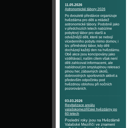
11.05.2026
Astronomické tábory 2026
Po dvouleté přestávce organizuje
hvězdárna pro děti a mládež
astronomické tábory. Podobně jako
v předchozích letech nabízíme
pobytový tábor pro starší a
odvážnější děti, které se nebojí
vícedenního pobytu mimo domov, i
tzv. příměstský tábor, kdy děti
docházejí každý den na hvězdárnu.
Obě akce jsou koncipovány jako
vzdělávací, naším cílem však není
děti zahlcovat informacemi, ale
nabídnout jim smysluplnou rekreaci
plnou her, zábavných úkolů,
dobrovolných sportovních aktivit a
především odpočinku pod
hvězdnou oblohou při nočních
pozorováních.
03.03.2026
Revitalizace areálu
valašskomeziříčské hvězdárny po
60 letech
Poslední roky jsou na Hvězdárně
Valašské Meziříčí ve znamení