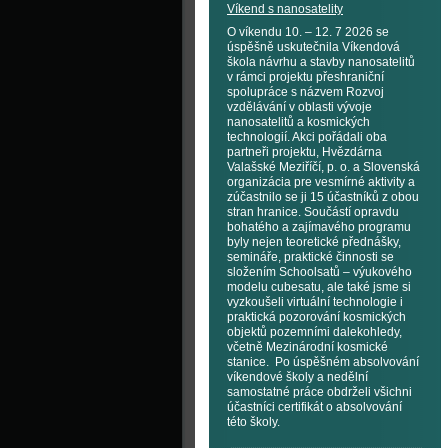
Víkend s nanosatelity
O víkendu 10. – 12. 7 2026 se
úspěšně uskutečnila Víkendová
škola návrhu a stavby nanosatelitů
v rámci projektu přeshraniční
spolupráce s názvem Rozvoj
vzdělávání v oblasti vývoje
nanosatelitů a kosmických
technologií. Akci pořádali oba
partneři projektu, Hvězdárna
Valašské Meziříčí, p. o. a Slovenská
organizácia pre vesmírné aktivity a
zúčastnilo se ji 15 účastníků z obou
stran hranice. Součástí opravdu
bohatého a zajímavého programu
byly nejen teoretické přednášky,
semináře, praktické činnosti se
složením Schoolsatů – výukového
modelu cubesatu, ale také jsme si
vyzkoušeli virtuální technologie i
praktická pozorování kosmických
objektů pozemními dalekohledy,
včetně Mezinárodní kosmické
stanice. Po úspěšném absolvování
víkendové školy a nedělní
samostatné práce obdrželi všichni
účastníci certifikát o absolvování
této školy.