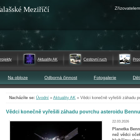
alašské Meziříčí
Zřizovatelem
rojekty
Aktuality AK
Cestovní ruch
Pro
Na obloze
Odborná činnost
Fotogalerie
Dě
Nacházíte se:
Úvodní
»
Aktuality AK
»
Vědci konečně vyřešili záhadu p
Vědci konečně vyřešili záhadu povrchu asteroidu Benn
22.03.2026
Planetka Benn
než vědci oček