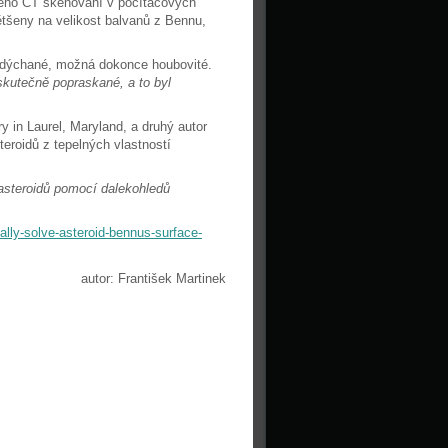
vého CT skenování v počítačových
ětšeny na velikost balvanů z Bennu,
nadýchané, možná dokonce houbovité.
skutečně popraskané, a to byl
 in Laurel, Maryland, a druhý autor
teroidů z tepelných vlastností
asteroidů pomocí dalekohledů
nally-solve-asteroid-bennus-surface-
autor: František Martinek