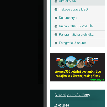
Aktuality AK
Tiskové zprávy ESO
Dokumenty »
Kniha - OKRES VSETÍN
Panoramatická prohlídka
Fotografická soutež
Novinky z hvězdárny
17.07.2026