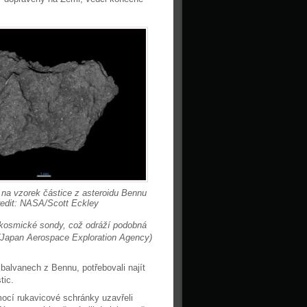
r na vzorek částice z asteroidu Bennu
edit: NASA/Scott Eckley
 kosmické sondy, což odráží podobná
(Japan Aerospace Exploration Agency)
balvanech z Bennu, potřebovali najít
tic.
cí rukavicové schránky uzavřeli