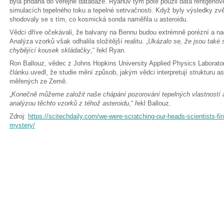
byla přidána do veřejné databáze. Ryanův tým poté použil data rentgeno
simulacích tepelného toku a tepelné setrvačnosti. Když byly výsledky zv
shodovaly se s tím, co kosmická sonda naměřila u asteroidu.
Vědci dříve očekávali, že balvany na Bennu budou extrémně porézní a 
Analýza vzorků však odhalila složitější realitu. „
Ukázalo se, že jsou také 
chybějící kousek skládačky
,“ řekl Ryan.
Ron Ballouz, vědec z Johns Hopkins University Applied Physics Laboratory
článku uvedl, že studie mění způsob, jakým vědci interpretují strukturu as
měřených ze Země.
„
Konečně můžeme založit naše chápání pozorování tepelných vlastností 
analýzou těchto vzorků z téhož asteroidu
,“ řekl Ballouz.
Zdroj:
https://scitechdaily.com/we-were-scratching-our-heads-scientists-fi
mystery/