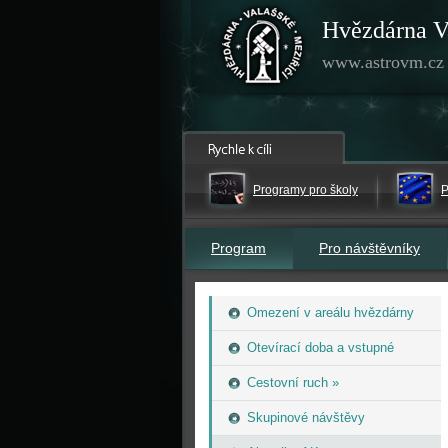
Hvězdárna V
www.astrovm.cz
Programy pro školy
P
Program
Pro návštěvníky
Omezení v areálu hvězdárny
Otevírací doba a vstupné
Cestovní ruch »
Skupinové návštěvy