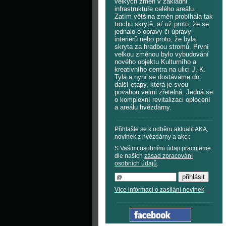
velkých změn v základní
infrastruktuře celého areálu.
Zatím většina změn probíhala tak
trochu skrytě, ať už proto, že se
jednalo o opravy či úpravy
interiérů nebo proto, že byla
skryta za hradbou stromů. První
velkou změnou bylo vybudování
nového objektu Kulturního a
kreativního centra na ulici J. K.
Tyla a nyní se dostáváme do
další etapy, která je svou
povahou velmi zřetelná. Jedná se
o komplexní revitalizaci oplocení
a areálu hvězdárny.
Přihlašte se k odběru aktualit AKA,
novinek z hvězdárny a akcí:
S Vašimi osobními údaji pracujeme
dle našich
zásad zpracování
osobních údajů
.
Více informací o zasílání novinek