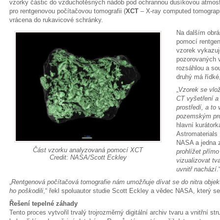
vzorky částic do vzduchotěsných nádob pod ochrannou dusíkovou atmosféro
pro rentgenovou počítačovou tomografii (
XCT
– X-ray computed tomograph
vrácena do rukavicové schránky.
Na dalším obrá
pomocí rentgen
vzorek vykazuje
pozorovaných 
rozsáhlou a sou
druhý má řídké
„
Vzorek se vlož
CT vyšetření a
prostředí, a to
pozemským pr
hlavní kurátor
Astromaterials
NASA a jedna z
Část vzorku analyzovaná pomocí XCT
prohlížet přím
Credit: NASA/Scott Eckley
vizualizovat tva
uvnitř nachází
.
„
Rentgenová počítačová tomografie nám umožňuje dívat se do nitra objek
ho poškodili
,“ řekl spoluautor studie Scott Eckley a vědec NASA, který 
Řešení tepelné záhady
Tento proces vytvořil trvalý trojrozměrný digitální archiv tvaru a vnitřní s