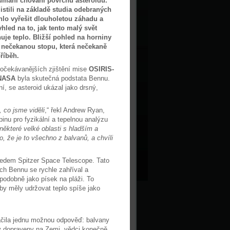
mání chování povrchu asteroidů.
jistili na základě studia odebraných
lo vyřešit dlouholetou záhadu a
hled na to, jak tento malý svět
uje teplo. Bližší pohled na horniny
 nečekanou stopu, která nečekaně
říběh.
očekávanějších zjištění mise
OSIRIS-
NASA
byla skutečná podstata Bennu.
, se asteroid ukázal jako drsný,
 co jsme viděli
,“ řekl Andrew Ryan,
pinu pro fyzikální a tepelnou analýzu
některé velké oblasti s hladším a
, že je to všechno z balvanů, a chvíli
ledem Spitzer Space Telescope. Tato
ch Bennu se rychle zahříval a
 podobně jako písek na pláži. To
by měly udržovat teplo spíše jako
ila jednu možnou odpověď: balvany
y dopraveny na Zemi, vědci konečně