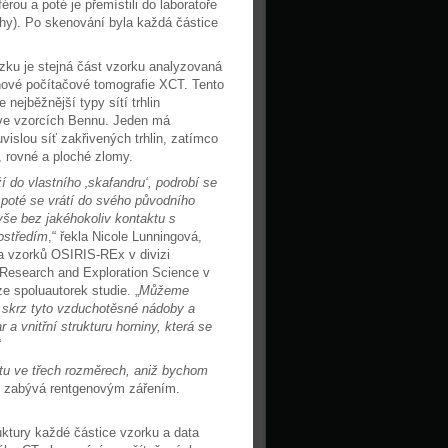
u a poté je přemístili do laboratoře
y). Po skenování byla každá částice
zku je stejná část vzorku analyzovaná
ové počítačové tomografie XCT. Tento
 nejběžnější typy sítí trhlin
ve vzorcích Bennu. Jeden má
vislou síť zakřivených trhlin, zatímco
, rovné a ploché zlomy.
í do vlastního ‚skafandru‘, podrobí se
 poté se vrátí do svého původního
 vše bez jakéhokoliv kontaktu s
ostředím
,“ řekla Nicole Lunningová,
ka vzorků OSIRIS-REx v divizi
 Research and Exploration Science v
e spoluautorek studie. „
Můžeme
o skrz tyto vzduchotěsné nádoby a
r a vnitřní strukturu horniny, která se
“
tu ve třech rozměrech, aniž bychom
se zabývá rentgenovým zářením.
truktury každé částice vzorku a data