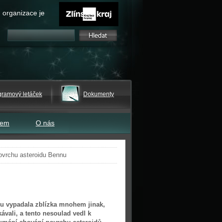
 organizace je
gramový letáček
Dokumenty
tem
O nás
ovrchu asteroidu Bennu
u
u vypadala zblízka mnohem jinak,
ávali, a tento nesoulad vedl k