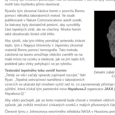
mohli tuto myšlenku přímo otestovat.
Ryanův tým zkoumal částice hornin z povrchu Bennu
pomocí několika laboratorních metod. Ve studii
publikované v Nature Communications autoři uvedli,
že balvany byly dostatečně porézní, aby vysvětlily
část tepelných ztrát, ale ne všechny. Mnoho hornin
také obsahovalo široké sítě trhlin.
Aby zjistili, zda tyto trhliny pomáhají asteroidu ztrácet
teplo, tým z Nagoya University v Japonsku zkoumal
materiál Bennu pomocí termografie. Tato metoda
založená na laseru umožňuje vědcům zaměřit se na
malé místo na vzorku a sledovat, jak se jím teplo šíří,
podobně jako vlnky pohybující se po rybníku.
Testování tepelného toku uvnitř hornin
Detailní zábě
„
Tehdy se věci začaly opravdu zajímavě rozvíjet
,“ řekl
Cr
Ryan. „
Tepelná setrvačnost naměřená v laboratorních
vzorcích se ukázala být mnohem vyšší než to, co zaznamenaly přístroje
zjištění, která získal tým partnerské mise
Hayabusa-2
organizace
JAXA
Hayabusa-2)
.“
Aby vědci pochopili, jak se tento materiál bude chovat v mnohem větších 
způsob, jak zvětšit množství získaných vzorků z malých přivezených čás
Členové týmu z Johnsonova vesmírného střediska NASA v Houstonu pomo