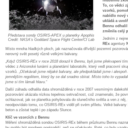
hlubšímu zkou
To, co vědci z
vzorků, pomoh
nabídlo nový v
ukládá a uvolň
Bennu odhalil
změnila celý p
Představa sondy OSIRIS-APEX u planetky Apophis
Jedním z nejne
Credit: NASA’s Goddard Space Flight Center/CI Lab
REx
agentury
Místo mnoha hladkých ploch, jak naznačovala dřívější pozemní pozorování
nerovný svět posetý různě velkými balvany.
„
Když OSIRIS-REx v roce 2018 dorazil k Bennu, byli jsme překvapeni tím,
vědec z Arizonské lunární a planetární laboratoře, který vedl pracovní sku
vzorků. „
Očekávali jsme nějaké balvany, ale předpokládali jsme i alespoň 
jemnějším regolitem, který by se dal snadno sbírat. Místo toho to vypadalo
jsme si tím lámali hlavu
.“
Další záhadu odhalila data shromážděná v roce 2007 vesmírným dalekoh
pozorování ukázala nízkou tepelnou setrvačnost, což znamenalo, že povr
ochlazoval, jak se planetka pohybovala do slunečního světla a ven z něj,
neodpovídalo tomu, co OSIRIS-REx viděl při svém příletu. Velké balvany 
beton a zůstat teplé i po západu Slunce.
Klíč ve vzorcích z Bennu
Měření shromážděná sondou OSIRIS-REx během průzkumu Bennu naznač
by mohly být mnohem poréznější, než se očekávalo. Poté, co byly vzork