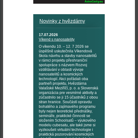
Novinky z hvězdárny
17.07.2026
Víkend s nanosatelity
O víkendu 10. – 12. 7 2026 se
úspěšně uskutečnila Víkendová
škola návrhu a stavby nanosatelitů
v rámci projektu přeshraniční
spolupráce s názvem Rozvoj
vzdělávání v oblasti vývoje
nanosatelitů a kosmických
technologií. Akci pořádali oba
partneři projektu, Hvězdárna
Valašské Meziříčí, p. o. a Slovenská
organizácia pre vesmírné aktivity a
zúčastnilo se ji 15 účastníků z obou
stran hranice. Součástí opravdu
bohatého a zajímavého programu
byly nejen teoretické přednášky,
semináře, praktické činnosti se
složením Schoolsatů – výukového
modelu cubesatu, ale také jsme si
vyzkoušeli virtuální technologie i
praktická pozorování kosmických