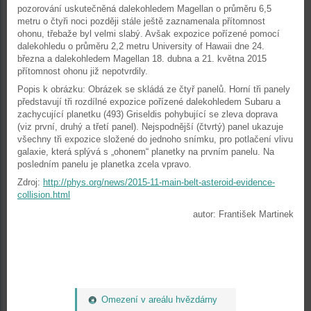
pozorování uskutečněná dalekohledem Magellan o průměru 6,5
metru o čtyři noci později stále ještě zaznamenala přítomnost
ohonu, třebaže byl velmi slabý. Avšak expozice pořízené pomocí
dalekohledu o průměru 2,2 metru University of Hawaii dne 24.
března a dalekohledem Magellan 18. dubna a 21. května 2015
přítomnost ohonu již nepotvrdily.
Popis k obrázku: Obrázek se skládá ze čtyř panelů. Horní tři panely
představují tři rozdílné expozice pořízené dalekohledem Subaru a
zachycující planetku (493) Griseldis pohybující se zleva doprava
(viz první, druhý a třetí panel). Nejspodnější (čtvrtý) panel ukazuje
všechny tři expozice složené do jednoho snímku, pro potlačení vlivu
galaxie, která splývá s „ohonem“ planetky na prvním panelu. Na
posledním panelu je planetka zcela vpravo.
Zdroj:
http://phys.org/news/2015-11-main-belt-asteroid-evidence-
collision.html
autor: František Martinek
Omezení v areálu hvězdárny