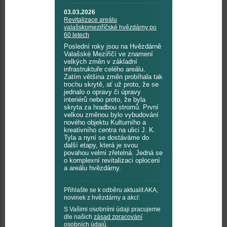
03.03.2026
Revitalizace areálu
valašskomeziříčské hvězdárny po
60 letech
Poslední roky jsou na Hvězdárně
Valašské Meziříčí ve znamení
velkých změn v základní
infrastruktuře celého areálu.
Zatím většina změn probíhala tak
trochu skrytě, ať už proto, že se
jednalo o opravy či úpravy
interiérů nebo proto, že byla
skryta za hradbou stromů. První
velkou změnou bylo vybudování
nového objektu Kulturního a
kreativního centra na ulici J. K.
Tyla a nyní se dostáváme do
další etapy, která je svou
povahou velmi zřetelná. Jedná se
o komplexní revitalizaci oplocení
a areálu hvězdárny.
Přihlašte se k odběru aktualit AKA,
novinek z hvězdárny a akcí:
S Vašimi osobními údaji pracujeme
dle našich
zásad zpracování
osobních údajů
.