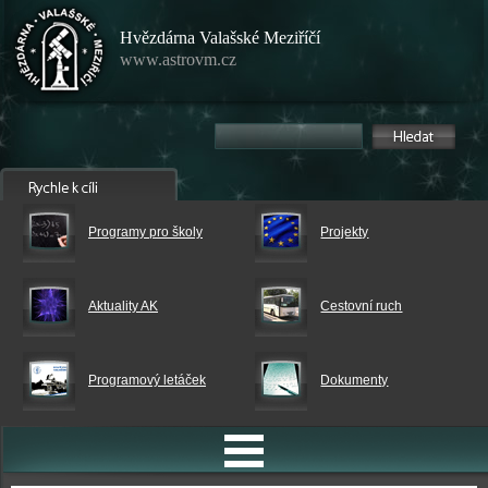
Hvězdárna Valašské Meziříčí
www.astrovm.cz
Programy pro školy
Projekty
Aktuality AK
Cestovní ruch
Programový letáček
Dokumenty