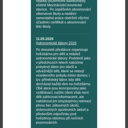
objektů pozemními dalekohledy,
včetně Mezinárodní kosmické
stanice. Po úspěšném absolvování
víkendové školy a nedělní
samostatné práce obdrželi všichni
účastníci certifikát o absolvování
této školy.
11.05.2026
Astronomické tábory 2026
Po dvouleté přestávce organizuje
hvězdárna pro děti a mládež
astronomické tábory. Podobně jako
v předchozích letech nabízíme
pobytový tábor pro starší a
odvážnější děti, které se nebojí
vícedenního pobytu mimo domov, i
tzv. příměstský tábor, kdy děti
docházejí každý den na hvězdárnu.
Obě akce jsou koncipovány jako
vzdělávací, naším cílem však není
děti zahlcovat informacemi, ale
nabídnout jim smysluplnou rekreaci
plnou her, zábavných úkolů,
dobrovolných sportovních aktivit a
především odpočinku pod
hvězdnou oblohou při nočních
pozorováních.