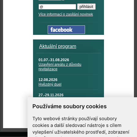
Více informací o zasílání novinek
Aktuální program
01.07.-31.08.2026
Uzavření areálu z důvodu
revitalizace
12.08.2026
Hvězdný duel
27.-29.11.2026
KOSMONAUTIKA, RAKETOVÁ
TECHNIKA A KOSMICKÉ
Používáme soubory cookies
TECHNOLOGIE
Tyto webové stránky používají soubory
cookies a další sledovací nástroje s cílem
vylepšení uživatelského prostředí, zobrazení