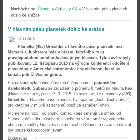
Nacházíte se:
Úvodní
»
Aktuality AK
»
V hlavním pásu planetek
došlo ke srážce
V hlavním pásu planetek došlo ke srážce
17.11.2015
Planetka (493) Griseldis z hlavního pásu planetek mezi
Marsem a Jupiterem byla v březnu letošního roku
pravděpodobně bombardována jiným tělesem. Tyto závěry byly
publikovány 12. listopadu 2015 na výroční konferenci oddělení
planetologie Americké astronomické společnosti, která se
konala poblíž Washingtonu.
Pozorování byla náhodně uskutečněna pomocí
japonského
dalekohledu Subaru
se zrcadlem o průměru 8 metrů na Mauna Kea
(Havajské ostrovy) dne 17. 3. 2015. Ukázalo se, že u planetky
(493)
Griseldis
z hlavního pásu planetek byl spatřen „dosti dlouhý útvar“,
pro který se v mluvě astronomů používá označení ohon.
Nicméně na rozdíl od ohonů komet, které směřují ve směru od
Slunce v důsledku působení slunečního větru, směr vytvořeného
ohonu u planetky Griseldis nesměřoval od Slunce a navíc se ukázal
být pouze krátkodobým jevem.
Dodatečná