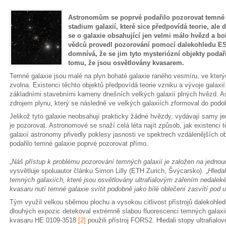
Astronomům se poprvé podařilo pozorovat temné g
stadium galaxií, které sice předpovídá teorie, a
se o galaxie obsahující jen velmi málo hvězd a b
vědců provedl pozorování pomocí dalekohledu ES
domnívá, že se jim tyto mysteriózní objekty podaři
tomu, že jsou osvětlovány kvasarem.
Temné galaxie jsou malé na plyn bohaté galaxie raného vesmíru, ve který
zvolna. Existenci těchto objektů předpovídá teorie vzniku a vývoje galaxií
základními stavebními kameny dnešních velkých galaxií plných hvězd. As
zdrojem plynu, který se následně ve velkých galaxiích zformoval do pod
Jelikož tyto galaxie neobsahují prakticky žádné hvězdy, vydávají samy je
je pozorovat. Astronomové se snaží celá léta najít způsob, jak existenci t
galaxií astronomy přivedly poklesy jasnosti ve spektrech vzdálenějších o
podařilo temné galaxie poprvé pozorovat přímo.
„
Náš přístup k problému pozorování temných galaxií je založen na jednou
vysvětluje spoluautor článku Simon Lilly (ETH Zurich, Švýcarsko). „
Hledal
temných galaxiích, které jsou osvětlovány ultrafialovým zářením nedalek
kvasaru nutí temné galaxie svítit podobně jako bílé oblečení zasvítí pod u
Tým využil velkou sběrnou plochu a vysokou citlivost přístrojů dalekohl
dlouhých expozic detekoval extrémně slabou fluorescenci temných galaxi
kvasaru HE 0109-3518
[2]
použili přístroj FORS2. Hledali stopy ultrafia