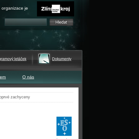
 organizace je
gramový letáček
Dokumenty
tem
O nás
poprvé zachyceny