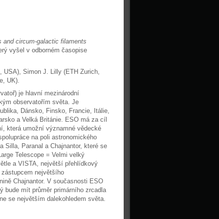
s and circum-galactic filaments
který vyšel v odborném časopise
z, USA), Simon J. Lilly (ETH Zurich,
e, UK).
atoř) je hlavní mezinárodní
ckým observatořím světa. Je
blika, Dánsko, Finsko, Francie, Itálie,
sko a Velká Británie. ESO má za cíl
ní, která umožní významné vědecké
 spolupráce na poli astronomického
Silla, Paranal a Chajnantor, které se
Large Telescope = Velmi velký
větle a VISTA, největší přehlídkový
m zástupcem největšího
nině Chajnantor. V současnosti ESO
ý bude mít průměr primárního zrcadla
tane se největším dalekohledem světa.