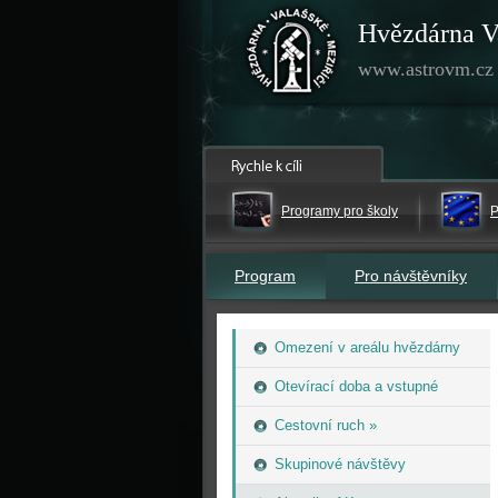
Hvězdárna V
www.astrovm.cz
Programy pro školy
P
Program
Pro návštěvníky
Omezení v areálu hvězdárny
Otevírací doba a vstupné
Cestovní ruch »
Skupinové návštěvy