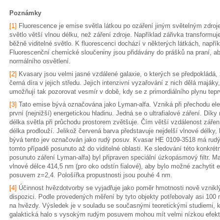
Poznámky
[1]
Fluorescence je emise světla látkou po ozáření jiným světelným zdro
světlo větší vlnou délku, než záření zdroje. Například zářivka transformuje
běžně viditelné světlo. K fluorescenci dochází v některých látkách, napřík
Fluorescenční chemické sloučeniny jsou přidávány do prášků na praní, aby
normálního osvětlení.
[2]
Kvasary jsou velmi jasné vzdálené galaxie, o kterých se předpokládá, 
černá díra v jejich středu. Jejich intenzivní vyzařování z nich dělá majáky,
umožňují tak pozorovat vesmír v době, kdy se z primordiálního plynu tepr
[3]
Tato emise bývá označována jako Lyman-alfa. Vzniká při přechodu ele
první (nejnižší) energetickou hladinu. Jedná se o ultrafialové záření. Dík
délka světla při průchodu prostorem zvětšuje. Čím větší vzdálenost zářen
délka prodlouží. Jelikož červená barva představuje nejdelší vlnové délk
bývá tento jev označován jako rudý posuv. Kvasar HE 0109-3518 má rudý p
tomto případě posunuto až do viditelné oblasti. Ke sledování této konkrétn
posunuto záření Lyman-alfa) byl připraven speciální úzkopásmový filtr. Max
vlnové délce 414,5 nm (pro oko odstín fialové), aby bylo možné zachytit
posuvem z=2,4. Pološířka propustnosti jsou pouhé 4 nm.
[4]
Účinnost hvězdotvorby se vyjadřuje jako poměr hmotnosti nově vzniklý
dispozici. Podle provedených měření by tyto objekty potřebovaly asi 100 m
na hvězdy. Výsledek je v souladu se současnými teoretickými studiemi, k
galaktická halo s vysokým rudým posuvem mohou mít velmi nízkou efekti