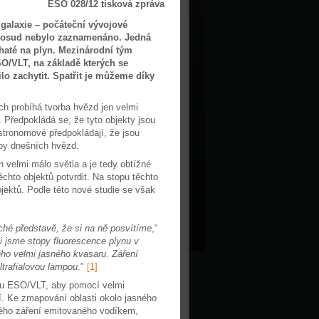
ESO 028/12 tisková zpráva
alaxie – počáteční vývojové
le dosud nebylo zaznamenáno. Jedná
ohaté na plyn. Mezinárodní tým
O/VLT, na základě kterých se
lo zachytit. Spatřit je můžeme díky
ch probíhá tvorba hvězd jen velmi
. Předpokládá se, že tyto objekty jsou
tronomové předpokládají, že jsou
oby dnešních hvězd.
n velmi málo světla a je tedy obtížné
ěchto objektů potvrdit. Na stopu těchto
bjektů. Podle této nové studie se však
ché představě, že si na ně posvítíme
,“
i jsme stopy fluorescence plynu v
ého velmi jasného kvasaru. Záření
ltrafialovou lampou
."
[1]
edu ESO/VLT, aby pomocí velmi
í. Ke zmapování oblasti okolo jasného
lového záření emitovaného vodíkem,