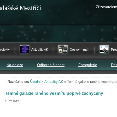
alašské Meziříčí
Zřizovatelem
rojekty
Aktuality AK
Cestovní ruch
Pro
Na obloze
Odborná činnost
Fotogalerie
Dě
Nacházíte se:
Úvodní
»
Aktuality AK
»
Temné galaxie raného vesmíru 
Temné galaxie raného vesmíru poprvé zachyceny
11.07.2012