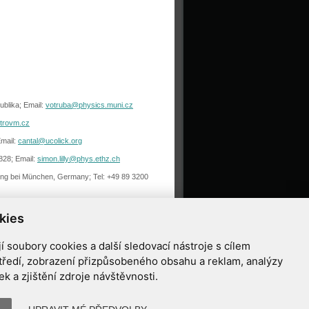
ublika; Email:
votruba@physics.muni.cz
trovm.cz
Email:
cantal@ucolick.org
3828; Email:
simon.lilly@phys.ethz.ch
hing bei München, Germany; Tel: +49 89 3200
twork) je skupina spolupracovníku z
kies
lní média.
 soubory cookies a další sledovací nástroje s cílem
tředí, zobrazení přizpůsobeného obsahu a reklam, analýzy
 a zjištění zdroje návštěvnosti.
ziříčí
o@astrovm.cz