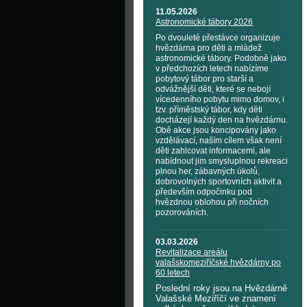
11.05.2026
Astronomické tábory 2026
Po dvouleté přestávce organizuje
hvězdárna pro děti a mládež
astronomické tábory. Podobně jako
v předchozích letech nabízíme
pobytový tábor pro starší a
odvážnější děti, které se nebojí
vícedenního pobytu mimo domov, i
tzv. příměstský tábor, kdy děti
docházejí každý den na hvězdárnu.
Obě akce jsou koncipovány jako
vzdělávací, naším cílem však není
děti zahlcovat informacemi, ale
nabídnout jim smysluplnou rekreaci
plnou her, zábavných úkolů,
dobrovolných sportovních aktivit a
především odpočinku pod
hvězdnou oblohou při nočních
pozorováních.
03.03.2026
Revitalizace areálu
valašskomeziříčské hvězdárny po
60 letech
Poslední roky jsou na Hvězdárně
Valašské Meziříčí ve znamení