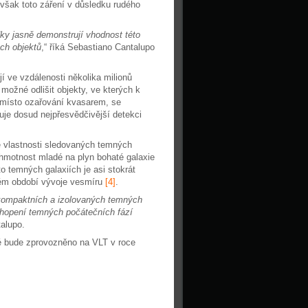
 však toto záření v důsledku rudého
dky jasně demonstrují vhodnost této
ch objektů
,“ říká Sebastiano Cantalupo
í ve vzdálenosti několika milionů
 možné odlišit objekty, ve kterých k
amísto ozařování kvasarem, se
uje dosud nejpřesvědčivější detekci
é vlastnosti sledovaných temných
á hmotnost mladé na plyn bohaté galaxie
o temných galaxiích je asi stokrát
lném období vývoje vesmíru
[4]
.
 kompaktních a izolovaných temných
chopení temných počátečních fází
ntalupo.
eré bude zprovozněno na VLT v roce