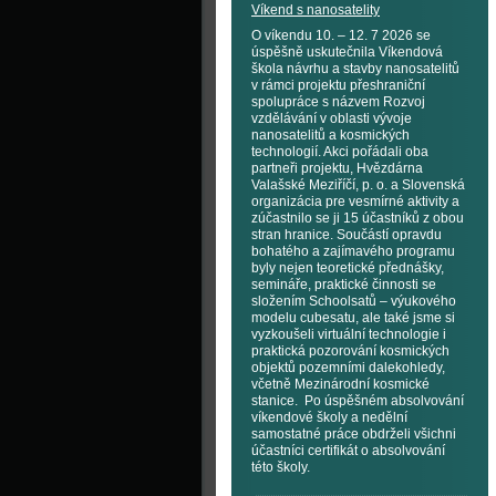
Víkend s nanosatelity
O víkendu 10. – 12. 7 2026 se
úspěšně uskutečnila Víkendová
škola návrhu a stavby nanosatelitů
v rámci projektu přeshraniční
spolupráce s názvem Rozvoj
vzdělávání v oblasti vývoje
nanosatelitů a kosmických
technologií. Akci pořádali oba
partneři projektu, Hvězdárna
Valašské Meziříčí, p. o. a Slovenská
organizácia pre vesmírné aktivity a
zúčastnilo se ji 15 účastníků z obou
stran hranice. Součástí opravdu
bohatého a zajímavého programu
byly nejen teoretické přednášky,
semináře, praktické činnosti se
složením Schoolsatů – výukového
modelu cubesatu, ale také jsme si
vyzkoušeli virtuální technologie i
praktická pozorování kosmických
objektů pozemními dalekohledy,
včetně Mezinárodní kosmické
stanice. Po úspěšném absolvování
víkendové školy a nedělní
samostatné práce obdrželi všichni
účastníci certifikát o absolvování
této školy.