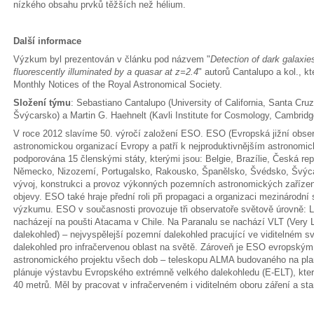
nízkého obsahu prvků těžších než hélium.
Další informace
Výzkum byl prezentován v článku pod názvem "
Detection of dark galaxie
fluorescently illuminated by a quasar at z=2.4
" autorů Cantalupo a kol., 
Monthly Notices of the Royal Astronomical Society.
Složení týmu
: Sebastiano Cantalupo (University of California, Santa Cru
Švýcarsko) a Martin G. Haehnelt (Kavli Institute for Cosmology, Cambridg
V roce 2012 slavíme 50. výročí založení ESO. ESO (Evropská jižní observ
astronomickou organizací Evropy a patří k nejproduktivnějším astronomi
podporována 15 členskými státy, kterými jsou: Belgie, Brazílie, Česká repu
Německo, Nizozemí, Portugalsko, Rakousko, Španělsko, Švédsko, Švýcar
vývoj, konstrukci a provoz výkonných pozemních astronomických zaříze
objevy. ESO také hraje přední roli při propagaci a organizaci mezinárodní
výzkumu. ESO v současnosti provozuje tři observatoře světově úrovně: La 
nacházejí na poušti Atacama v Chile. Na Paranalu se nachází VLT (Very 
dalekohled) – nejvyspělejší pozemní dalekohled pracující ve viditelném s
dalekohled pro infračervenou oblast na světě. Zároveň je ESO evropský
astronomického projektu všech dob – teleskopu ALMA budovaného na pla
plánuje výstavbu Evropského extrémně velkého dalekohledu (E-ELT), kter
40 metrů. Měl by pracovat v infračerveném i viditelném oboru záření a s