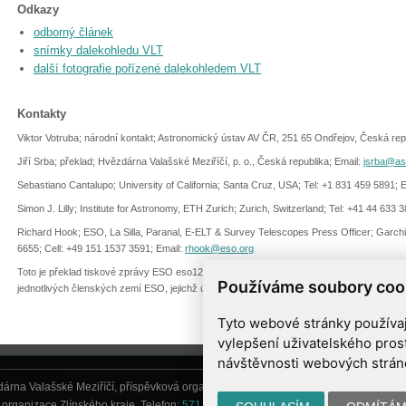
Odkazy
odborný článek
snímky dalekohledu VLT
další fotografie pořízené dalekohledem VLT
Kontakty
Viktor Votruba; národní kontakt; Astronomický ústav AV ČR, 251 65 Ondřejov, Česká rep
Jiří Srba; překlad; Hvězdárna Valašské Meziříčí, p. o., Česká republika; Email:
jsrba@as
Sebastiano Cantalupo; University of California; Santa Cruz, USA; Tel: +1 831 459 5891; 
Simon J. Lilly; Institute for Astronomy, ETH Zurich; Zurich, Switzerland; Tel: +41 44 633 
Richard Hook; ESO, La Silla, Paranal, E-ELT & Survey Telescopes Press Officer; Garc
6655; Cell: +49 151 1537 3591; Email:
rhook@eso.org
Toto je překlad tiskové zprávy ESO eso1228. ESON -- ESON (ESO Science Outreach Ne
Používáme soubory coo
jednotlivých členských zemí ESO, jejichž úkolem je sloužit jako kontaktní osoby pro loká
Tyto webové stránky používají
vylepšení uživatelského pros
návštěvnosti webových stránek
árna Valašské Meziříčí, příspěvková organizace, Vsetínská 78, 757 01 Valašské Me
organizace Zlínského kraje. Telefon:
571 611 928
, Mobil:
777 277 134
, E-mail:
inf