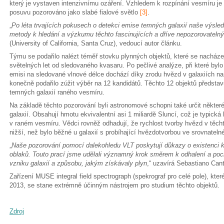
který je vystaven intenzivnímu ozáření. Vzhledem k rozpínání vesmíru je
posuvu pozorováno jako slabé fialové světlo
[3]
.
„
Po léta trvajících pokusech o detekci emise temných galaxií naše výsle
metody k hledání a výzkumu těchto fascinujících a dříve nepozorovatelný
(University of California, Santa Cruz), vedoucí autor článku.
Týmu se podařilo nalézt téměř stovku plynných objektů, které se nacházej
světelných let od sledovaného kvasaru. Po pečlivé analýze, při které bylo
emisi na sledované vlnové délce dochází díky zrodu hvězd v galaxiích n
konečně podařilo zúžit výběr na 12 kandidátů. Těchto 12 objektů představ
temných galaxií raného vesmíru.
Na základě těchto pozorování byli astronomové schopni také určit někter
galaxií. Obsahují hmotu ekvivalentní asi 1 miliardě Sluncí, což je typick
v raném vesmíru. Vědci rovněž odhadují, že rychlost tvorby hvězd v těcht
nižší, než bylo běžné u galaxií s probíhající hvězdotvorbou ve srovnate
„
Naše pozorování pomocí dalekohledu VLT poskytují důkazy o existenci
oblaků. Touto prací jsme udělali významný krok směrem k odhalení a po
vzniku galaxií a způsobu, jakým získávaly plyn
,“ uzavírá Sebastiano Ca
Zařízení MUSE integral field spectrograph (spekrograf pro celé pole), kt
2013, se stane extrémně účinným nástrojem pro studium těchto objektů.
Zdroj