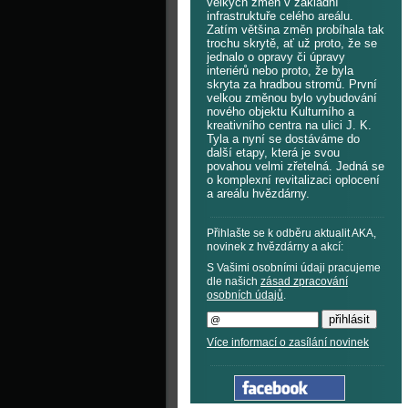
velkých změn v základní
infrastruktuře celého areálu.
Zatím většina změn probíhala tak
trochu skrytě, ať už proto, že se
jednalo o opravy či úpravy
interiérů nebo proto, že byla
skryta za hradbou stromů. První
velkou změnou bylo vybudování
nového objektu Kulturního a
kreativního centra na ulici J. K.
Tyla a nyní se dostáváme do
další etapy, která je svou
povahou velmi zřetelná. Jedná se
o komplexní revitalizaci oplocení
a areálu hvězdárny.
Přihlašte se k odběru aktualit AKA,
novinek z hvězdárny a akcí:
S Vašimi osobními údaji pracujeme
dle našich
zásad zpracování
osobních údajů
.
Více informací o zasílání novinek