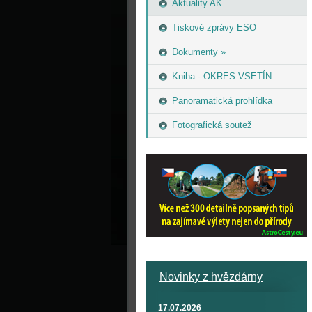
Aktuality AK
Tiskové zprávy ESO
Dokumenty »
Kniha - OKRES VSETÍN
Panoramatická prohlídka
Fotografická soutež
Novinky z hvězdárny
17.07.2026