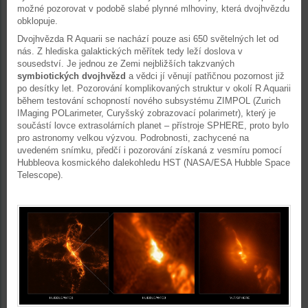
možné pozorovat v podobě slabé plynné mlhoviny, která dvojhvězdu
obklopuje.
Dvojhvězda R Aquarii se nachází pouze asi 650 světelných let od
nás. Z hlediska galaktických měřítek tedy leží doslova v
sousedství. Je jednou ze Zemi nejbližších takzvaných
symbiotických dvojhvězd
a vědci jí věnují patřičnou pozornost již
po desítky let. Pozorování komplikovaných struktur v okolí R Aquarii
během testování schopností nového subsystému ZIMPOL (Zurich
IMaging POLarimeter, Curyšský zobrazovací polarimetr), který je
součástí lovce extrasolárních planet – přístroje SPHERE, proto bylo
pro astronomy velkou výzvou. Podrobnosti, zachycené na
uvedeném snímku, předčí i pozorování získaná z vesmíru pomocí
Hubbleova kosmického dalekohledu HST (NASA/ESA Hubble Space
Telescope).