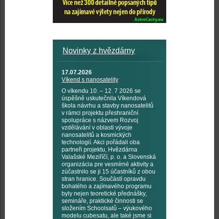
Novinky z hvězdárny
17.07.2026
Víkend s nanosatelity
O víkendu 10. – 12. 7 2026 se
úspěšně uskutečnila Víkendová
škola návrhu a stavby nanosatelitů
v rámci projektu přeshraniční
spolupráce s názvem Rozvoj
vzdělávání v oblasti vývoje
nanosatelitů a kosmických
technologií. Akci pořádali oba
partneři projektu, Hvězdárna
Valašské Meziříčí, p. o. a Slovenská
organizácia pre vesmírné aktivity a
zúčastnilo se ji 15 účastníků z obou
stran hranice. Součástí opravdu
bohatého a zajímavého programu
byly nejen teoretické přednášky,
semináře, praktické činnosti se
složením Schoolsatů – výukového
modelu cubesatu, ale také jsme si