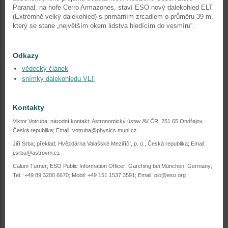
Paranal, na hoře Cerro Armazones, staví ESO nový dalekohled ELT
(Extrémně velký dalekohled) s primárním zrcadlem o průměru 39 m,
který se stane „největším okem lidstva hledícím do vesmíru“.
Odkazy
vědecký článek
snímky dalekohledu VLT
Kontakty
Viktor Votruba; národní kontakt; Astronomický ústav AV ČR, 251 65 Ondřejov,
Česká republika; Email: votruba@physics.muni.cz
Jiří Srba; překlad; Hvězdárna Valašské Meziříčí, p. o., Česká republika; Email:
j.srba@astrovm.cz
Calum Turner; ESO Public Information Officer; Garching bei München, Germany;
Tel.: +49 89 3200 6670; Mobil: +49 151 1537 3591; Email: pio@eso.org