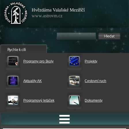
Hvězdárna Valašské Meziříčí
www.astrovm.cz
Programy pro školy
Projekty
Aktuality AK
Cestovní ruch
Programový letáček
Dokumenty