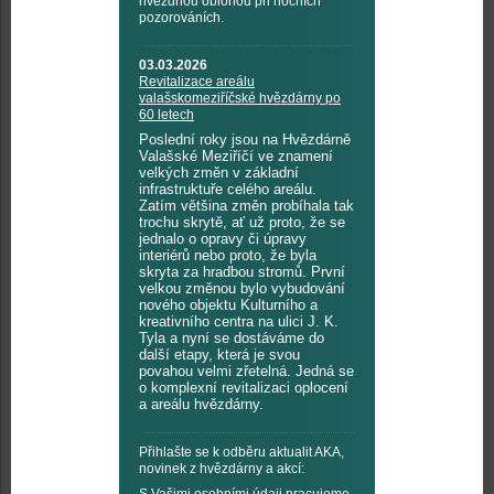
hvězdnou oblohou při nočních
pozorováních.
03.03.2026
Revitalizace areálu
valašskomeziříčské hvězdárny po
60 letech
Poslední roky jsou na Hvězdárně
Valašské Meziříčí ve znamení
velkých změn v základní
infrastruktuře celého areálu.
Zatím většina změn probíhala tak
trochu skrytě, ať už proto, že se
jednalo o opravy či úpravy
interiérů nebo proto, že byla
skryta za hradbou stromů. První
velkou změnou bylo vybudování
nového objektu Kulturního a
kreativního centra na ulici J. K.
Tyla a nyní se dostáváme do
další etapy, která je svou
povahou velmi zřetelná. Jedná se
o komplexní revitalizaci oplocení
a areálu hvězdárny.
Přihlašte se k odběru aktualit AKA,
novinek z hvězdárny a akcí:
S Vašimi osobními údaji pracujeme