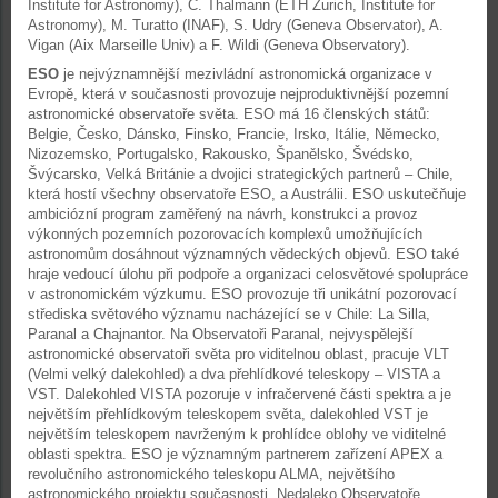
Institute for Astronomy), C. Thalmann (ETH Zurich, Institute for
Astronomy), M. Turatto (INAF), S. Udry (Geneva Observator), A.
Vigan (Aix Marseille Univ) a F. Wildi (Geneva Observatory).
ESO
je nejvýznamnější mezivládní astronomická organizace v
Evropě, která v současnosti provozuje nejproduktivnější pozemní
astronomické observatoře světa. ESO má 16 členských států:
Belgie, Česko, Dánsko, Finsko, Francie, Irsko, Itálie, Německo,
Nizozemsko, Portugalsko, Rakousko, Španělsko, Švédsko,
Švýcarsko, Velká Británie a dvojici strategických partnerů – Chile,
která hostí všechny observatoře ESO, a Austrálii. ESO uskutečňuje
ambiciózní program zaměřený na návrh, konstrukci a provoz
výkonných pozemních pozorovacích komplexů umožňujících
astronomům dosáhnout významných vědeckých objevů. ESO také
hraje vedoucí úlohu při podpoře a organizaci celosvětové spolupráce
v astronomickém výzkumu. ESO provozuje tři unikátní pozorovací
střediska světového významu nacházející se v Chile: La Silla,
Paranal a Chajnantor. Na Observatoři Paranal, nejvyspělejší
astronomické observatoři světa pro viditelnou oblast, pracuje VLT
(Velmi velký dalekohled) a dva přehlídkové teleskopy – VISTA a
VST. Dalekohled VISTA pozoruje v infračervené části spektra a je
největším přehlídkovým teleskopem světa, dalekohled VST je
největším teleskopem navrženým k prohlídce oblohy ve viditelné
oblasti spektra. ESO je významným partnerem zařízení APEX a
revolučního astronomického teleskopu ALMA, největšího
astronomického projektu současnosti. Nedaleko Observatoře