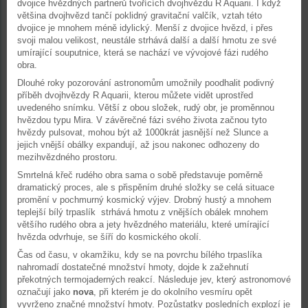
dvojice hvězdných partnerů tvořících dvojhvězdu R Aquarii. I když
většina dvojhvězd tančí poklidný gravitační valčík, vztah této
dvojice je mnohem méně idylický. Menší z dvojice hvězd, i přes
svoji malou velikost, neustále strhává další a další hmotu ze své
umírající souputnice, která se nachází ve vývojové fázi rudého
obra.
Dlouhé roky pozorování astronomům umožnily poodhalit podivný
příběh dvojhvězdy R Aquarii, kterou můžete vidět uprostřed
uvedeného snímku. Větší z obou složek, rudý obr, je proměnnou
hvězdou typu Mira. V závěrečné fázi svého života začnou tyto
hvězdy pulsovat, mohou být až 1000krát jasnější než Slunce a
jejich vnější obálky expandují, až jsou nakonec odhozeny do
mezihvězdného prostoru.
Smrtelná křeč rudého obra sama o sobě představuje poměrně
dramatický proces, ale s přispěním druhé složky se celá situace
promění v pochmurný kosmický výjev. Drobný hustý a mnohem
teplejší bílý trpaslík strhává hmotu z vnějších obálek mnohem
většího rudého obra a jety hvězdného materiálu, které umírající
hvězda odvrhuje, se šíří do kosmického okolí.
Čas od času, v okamžiku, kdy se na povrchu bílého trpaslíka
nahromadí dostatečné množství hmoty, dojde k zažehnutí
překotných termojaderných reakcí. Následuje jev, který astronomové
označují jako
nova
, při kterém je do okolního vesmíru opět
vyvrženo značné množství hmoty. Pozůstatky posledních explozí je