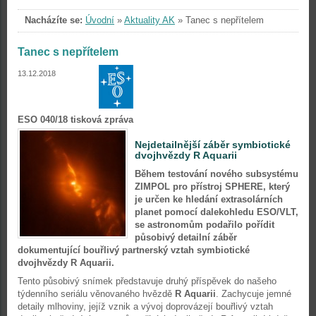
Nacházíte se:
Úvodní
»
Aktuality AK
»
Tanec s nepřítelem
Tanec s nepřítelem
13.12.2018
ESO 040/18 tisková zpráva
Nejdetailnější záběr symbiotické
dvojhvězdy R Aquarii
Během testování nového subsystému
ZIMPOL pro přístroj SPHERE, který
je určen ke hledání extrasolárních
planet pomocí dalekohledu ESO/VLT,
se astronomům podařilo pořídit
působivý detailní záběr
dokumentující bouřlivý partnerský vztah symbiotické
dvojhvězdy R Aquarii.
Tento působivý snímek představuje druhý příspěvek do našeho
týdenního seriálu věnovaného hvězdě
R Aquarii
. Zachycuje jemné
detaily mlhoviny, jejíž vznik a vývoj doprovázejí bouřlivý vztah