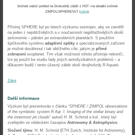
Snímek nabízí pohled na širokoúhlý záběr z HST i na detailní snímek
ZIMPOL/SPHERE/VLT (
zdroj
).
Přístroj SPHERE byl po letech výzkumu sestrojen, aby se zaměřil
na jeden z nejobtížnějších a v současnosti nejpřitažlivějších úkolů
astronomie – pátrání po extrasolárních planetách. S použitím
špičkového systému
adaptivní optiky
a specializovaných zařízení
je možné dosáhnout i tak obtížného cíle, jakým je
přímé
zobrazení
exoplanet. Tím však možnosti tohoto přístroje nekončí,
lze jej použít ke studiu řady jiných astrofyzikálních problémů – a
důkazem budiž i tento úžasný záběr okolí dvojhvězdy R Aquarii.
Zdroj
Další informace
Výzkum byl prezentován v článku “
SPHERE / ZIMPOL observations
of the symbiotic system R Aqr. I. Imaging of the stellar binary and
the innermost jet clouds
” autorů H. M. Schmid a kol., který byl
zveřejněn ve vědeckém časopise
Astronomy & Astrophysics
.
Složení týmu
: H. M. Schmid (ETH Zurich, Institute for Astronomy),