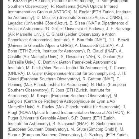
A. Bazzon (ETH Zurich, Institute for Astronomy), J. Milli (European
Southern Observatory), R. Roelfsema (NOVA Optical Infrared
Instrumentation Group at ASTRON), N. Engler (ETH Zurich, Institute
for Astronomy), D. Mouillet (Université Grenoble Alpes a CNRS), E.
Lagadec (Université Côte d’Azur), E. Sissa (INAF a Dipartimento di
Fisica e Astronomia “G. Galilei” Universitá di Padova), J.-F. Sauvage
(Aix Marseille Univ.), C. Ginski (Leiden Observatory a Anton
Pannekoek Astronomical Institute), A. Baruffolo (INAF), J. L. Beuzit
(Université Grenoble Alpes a CNRS), A. Boccaletti (LESIA), A. J.
Bohn (ETH Zurich, Institute for Astronomy), R. Claudi (INAF), A.
Costille (Aix Marseille Univ.), S. Desidera (INAF), K. Dohlen (Aix
Marseille Univ.), C. Dominik (Anton Pannekoek Astronomical
Institute), M. Feldt (Max-Planck-Institut für Astronomie), T. Fusco
(ONERA), D. Gisler (Kiepenheuer-Institut für Sonnenphysik), J. H.
Girard (European Southern Observatory), R. Gratton (INAF), T.
Henning (Max-Planck-Institut für Astronomie), N. Hubin (European
Southern Observatory), F. Joos (ETH Zurich, Institute for
Astronomy), M. Kasper (European Southern Observatory), M.
Langlois (Centre de Recherche Astrophysique de Lyon a Aix
Marseille Univ), A. Pavlov (Max-Planck-Institut für Astronomie), J.
Pragt (NOVA Optical Infrared Instrumentation Group at ASTRON), P.
Puget (Université Grenoble Alpes), S.P. Quanz (ETH Zurich,
Institute for Astronomy), B. Salasnich (INAF), R. Siebenmorgen
(European Southern Observatory), M. Stute (Simcorp GmbH), M.
Suarez (European Southern Observatory), J. Szulagyi (ETH Zurich,