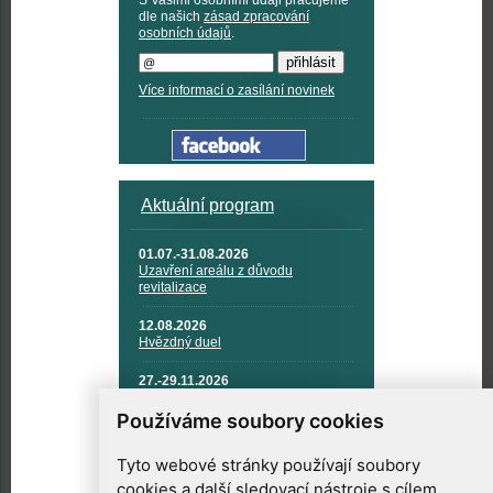
dle našich
zásad zpracování
osobních údajů
.
Více informací o zasílání novinek
Aktuální program
01.07.-31.08.2026
Uzavření areálu z důvodu
revitalizace
12.08.2026
Hvězdný duel
27.-29.11.2026
KOSMONAUTIKA, RAKETOVÁ
TECHNIKA A KOSMICKÉ
Používáme soubory cookies
TECHNOLOGIE
Tyto webové stránky používají soubory
cookies a další sledovací nástroje s cílem