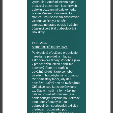
vyzkoušeli virtuální technologie i
praktická pozorování kosmických
objektů pozemními dalekohledy,
včetně Mezinárodní kosmické
stanice. Po úspěšném absolvování
víkendové školy a nedělní
samostatné práce obdrželi všichni
účastníci certifikát o absolvování
této školy.
11.05.2026
Astronomické tábory 2026
Po dvouleté přestávce organizuje
hvězdárna pro děti a mládež
astronomické tábory. Podobně jako
v předchozích letech nabízíme
pobytový tábor pro starší a
odvážnější děti, které se nebojí
vícedenního pobytu mimo domov, i
tzv. příměstský tábor, kdy děti
docházejí každý den na hvězdárnu.
Obě akce jsou koncipovány jako
vzdělávací, naším cílem však není
děti zahlcovat informacemi, ale
nabídnout jim smysluplnou rekreaci
plnou her, zábavných úkolů,
dobrovolných sportovních aktivit a
především odpočinku pod