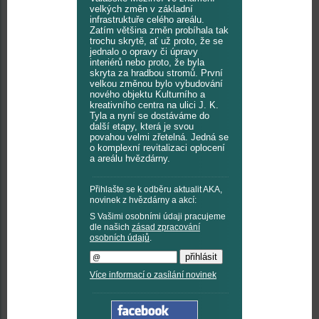
velkých změn v základní
infrastruktuře celého areálu.
Zatím většina změn probíhala tak
trochu skrytě, ať už proto, že se
jednalo o opravy či úpravy
interiérů nebo proto, že byla
skryta za hradbou stromů. První
velkou změnou bylo vybudování
nového objektu Kulturního a
kreativního centra na ulici J. K.
Tyla a nyní se dostáváme do
další etapy, která je svou
povahou velmi zřetelná. Jedná se
o komplexní revitalizaci oplocení
a areálu hvězdárny.
Přihlašte se k odběru aktualit AKA,
novinek z hvězdárny a akcí:
S Vašimi osobními údaji pracujeme
dle našich
zásad zpracování
osobních údajů
.
Více informací o zasílání novinek