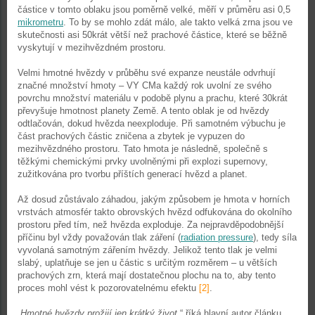
částice v tomto oblaku jsou poměrně velké, měří v průměru asi 0,5
mikrometru
. To by se mohlo zdát málo, ale takto velká zrna jsou ve
skutečnosti asi 50krát větší než prachové částice, které se běžně
vyskytují v mezihvězdném prostoru.
Velmi hmotné hvězdy v průběhu své expanze neustále odvrhují
značné množství hmoty – VY CMa každý rok uvolní ze svého
povrchu množství materiálu v podobě plynu a prachu, které 30krát
převyšuje hmotnost planety Země. A tento oblak je od hvězdy
odtlačován, dokud hvězda neexploduje. Při samotném výbuchu je
část prachových částic zničena a zbytek je vypuzen do
mezihvězdného prostoru. Tato hmota je následně, společně s
těžkými chemickými prvky uvolněnými při explozi supernovy,
zužitkována pro tvorbu příštích generací hvězd a planet.
Až dosud zůstávalo záhadou, jakým způsobem je hmota v horních
vrstvách atmosfér takto obrovských hvězd odfukována do okolního
prostoru před tím, než hvězda exploduje. Za nejpravděpodobnější
příčinu byl vždy považován tlak záření (
radiation pressure
), tedy síla
vyvolaná samotným zářením hvězdy. Jelikož tento tlak je velmi
slabý, uplatňuje se jen u částic s určitým rozměrem – u větších
prachových zrn, která mají dostatečnou plochu na to, aby tento
proces mohl vést k pozorovatelnému efektu
[2]
.
„
Hmotné hvězdy prožijí jen krátký život
,“ říká hlavní autor článku