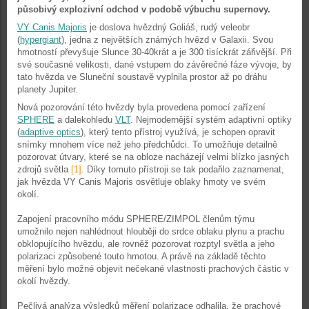
působivý explozivní odchod v podobě výbuchu supernovy.
VY Canis Majoris
je doslova hvězdný Goliáš, rudý veleobr
(
hypergiant
), jedna z největších známých hvězd v Galaxii. Svou
hmotností převyšuje Slunce 30-40krát a je 300 tisíckrát zářivější. Při
své současné velikosti, dané vstupem do závěrečné fáze vývoje, by
tato hvězda ve Sluneční soustavě vyplnila prostor až po dráhu
planety Jupiter.
Nová pozorování této hvězdy byla provedena pomocí zařízení
SPHERE
a dalekohledu
VLT
. Nejmodernější systém adaptivní optiky
(
adaptive optics
), který tento přístroj využívá, je schopen opravit
snímky mnohem více než jeho předchůdci. To umožňuje detailně
pozorovat útvary, které se na obloze nacházejí velmi blízko jasných
zdrojů světla
[1]
. Díky tomuto přístroji se tak podařilo zaznamenat,
jak hvězda VY Canis Majoris osvětluje oblaky hmoty ve svém
okolí.
Zapojení pracovního módu SPHERE/ZIMPOL členům týmu
umožnilo nejen nahlédnout hlouběji do srdce oblaku plynu a prachu
obklopujícího hvězdu, ale rovněž pozorovat rozptyl světla a jeho
polarizaci způsobené touto hmotou. A právě na základě těchto
měření bylo možné objevit nečekané vlastnosti prachových částic v
okolí hvězdy.
Pečlivá analýza výsledků měření polarizace odhalila, že prachové