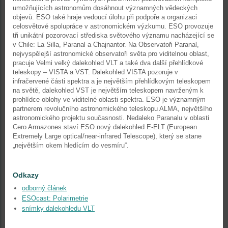
umožňujících astronomům dosáhnout významných vědeckých
objevů. ESO také hraje vedoucí úlohu při podpoře a organizaci
celosvětové spolupráce v astronomickém výzkumu. ESO provozuje
tři unikátní pozorovací střediska světového významu nacházející se
v Chile: La Silla, Paranal a Chajnantor. Na Observatoři Paranal,
nejvyspělejší astronomické observatoři světa pro viditelnou oblast,
pracuje Velmi velký dalekohled VLT a také dva další přehlídkové
teleskopy – VISTA a VST. Dalekohled VISTA pozoruje v
infračervené části spektra a je největším přehlídkovým teleskopem
na světě, dalekohled VST je největším teleskopem navrženým k
prohlídce oblohy ve viditelné oblasti spektra. ESO je významným
partnerem revolučního astronomického teleskopu ALMA, největšího
astronomického projektu současnosti. Nedaleko Paranalu v oblasti
Cero Armazones staví ESO nový dalekohled E-ELT (European
Extremely Large optical/near-infrared Telescope), který se stane
„největším okem hledícím do vesmíru“.
Odkazy
odborný článek
ESOcast: Polarimetrie
snímky dalekohledu VLT