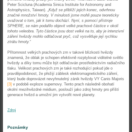
Peter Scicluna (Academia Sinica Institute for Astronomy and
Astrophysics, Taiwan). „
Když se přiblíží jejich konec, odvrhnou
značné množství hmoty. V minulosti jsme mohli pouze teoreticky
uvažovat o tom, jak k tomu dochází. Nyní, s pomocí přístroje
SPHERE, se nám podařilo objevit velké prachové částice v okolí
tohoto veleobra. Tyto částice jsou dost velké na to, aby je intenzivní
záření hvězdy mohlo odtlačovat pryč, což vysvětluje její rychlou
ztrátu hmoty.
“
Přítomnost velkých prachových zrn v takové blízkosti hvězdy
znamená, že oblak je schopen efektivně rozptylovat viditelné světlo
hvězdy a díky tomu může být odtlačován prostřednictvím radiačního
tlaku. Velikost prachových zrn je také rozhodující pokud jde o
pravděpodobnost, že přežijí záblesk elektromagnetického záření,
který bude doprovázet nevyhnutelný zánik hvězdy VY Canis Majoris
[3]
v podobě exploze supernovy. Tento prach následně obohatí
okolní mezihvězdné médium, poslouží jako zdroj hmoty pro příští
generace hvězd a umožní jim vytvořit nové planety.
Zdroj
Poznámky