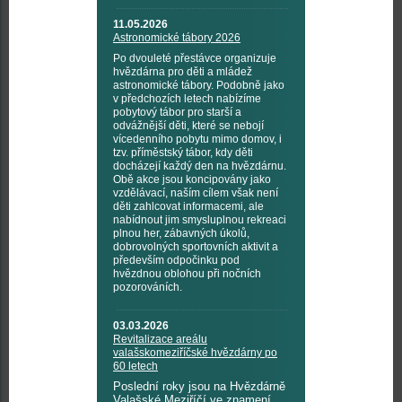
11.05.2026
Astronomické tábory 2026
Po dvouleté přestávce organizuje
hvězdárna pro děti a mládež
astronomické tábory. Podobně jako
v předchozích letech nabízíme
pobytový tábor pro starší a
odvážnější děti, které se nebojí
vícedenního pobytu mimo domov, i
tzv. příměstský tábor, kdy děti
docházejí každý den na hvězdárnu.
Obě akce jsou koncipovány jako
vzdělávací, naším cílem však není
děti zahlcovat informacemi, ale
nabídnout jim smysluplnou rekreaci
plnou her, zábavných úkolů,
dobrovolných sportovních aktivit a
především odpočinku pod
hvězdnou oblohou při nočních
pozorováních.
03.03.2026
Revitalizace areálu
valašskomeziříčské hvězdárny po
60 letech
Poslední roky jsou na Hvězdárně
Valašské Meziříčí ve znamení