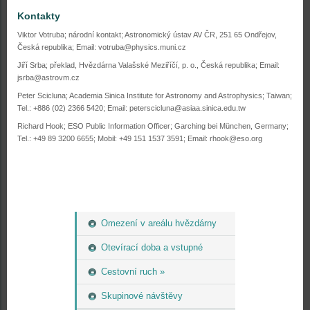
Kontakty
Viktor Votruba; národní kontakt; Astronomický ústav AV ČR, 251 65 Ondřejov,
Česká republika; Email: votruba@physics.muni.cz
Jiří Srba; překlad, Hvězdárna Valašské Meziříčí, p. o., Česká republika; Email:
jsrba@astrovm.cz
Peter Scicluna; Academia Sinica Institute for Astronomy and Astrophysics; Taiwan;
Tel.: +886 (02) 2366 5420; Email: peterscicluna@asiaa.sinica.edu.tw
Richard Hook; ESO Public Information Officer; Garching bei München, Germany;
Tel.: +49 89 3200 6655; Mobil: +49 151 1537 3591; Email: rhook@eso.org
Omezení v areálu hvězdárny
Otevírací doba a vstupné
Cestovní ruch »
Skupinové návštěvy