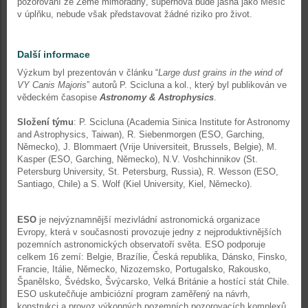
pozorování ze Země mimořádný, supernova bude jasná jako Měsíc
v úplňku, nebude však představovat žádné riziko pro život.
Další informace
Výzkum byl prezentován v článku “
Large dust grains in the wind of
VY Canis Majoris
” autorů P. Scicluna a kol., který byl publikován ve
vědeckém časopise
Astronomy & Astrophysics
.
Složení týmu
: P. Scicluna (Academia Sinica Institute for Astronomy
and Astrophysics, Taiwan), R. Siebenmorgen (ESO, Garching,
Německo), J. Blommaert (Vrije Universiteit, Brussels, Belgie), M.
Kasper (ESO, Garching, Německo), N.V. Voshchinnikov (St.
Petersburg University, St. Petersburg, Russia), R. Wesson (ESO,
Santiago, Chile) a S. Wolf (Kiel University, Kiel, Německo).
ESO
je nejvýznamnější mezivládní astronomická organizace
Evropy, která v současnosti provozuje jedny z nejproduktivnějších
pozemních astronomických observatoří světa. ESO podporuje
celkem 16 zemí: Belgie, Brazílie, Česká republika, Dánsko, Finsko,
Francie, Itálie, Německo, Nizozemsko, Portugalsko, Rakousko,
Španělsko, Švédsko, Švýcarsko, Velká Británie a hostící stát Chile.
ESO uskutečňuje ambiciózní program zaměřený na návrh,
konstrukci a provoz výkonných pozemních pozorovacích komplexů