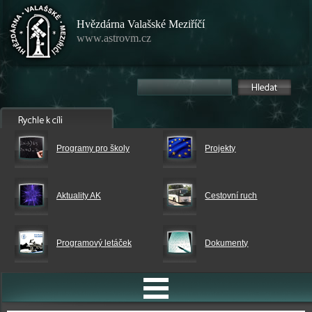
Hvězdárna Valašské Meziříčí
www.astrovm.cz
Programy pro školy
Projekty
Aktuality AK
Cestovní ruch
Programový letáček
Dokumenty