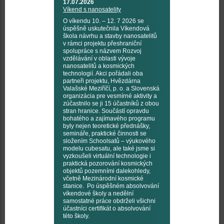
17.07.2026
Víkend s nanosatelity
O víkendu 10. – 12. 7 2026 se
úspěšně uskutečnila Víkendová
škola návrhu a stavby nanosatelitů
v rámci projektu přeshraniční
spolupráce s názvem Rozvoj
vzdělávání v oblasti vývoje
nanosatelitů a kosmických
technologií. Akci pořádali oba
partneři projektu, Hvězdárna
Valašské Meziříčí, p. o. a Slovenská
organizácia pre vesmírné aktivity a
zúčastnilo se ji 15 účastníků z obou
stran hranice. Součástí opravdu
bohatého a zajímavého programu
byly nejen teoretické přednášky,
semináře, praktické činnosti se
složením Schoolsatů – výukového
modelu cubesatu, ale také jsme si
vyzkoušeli virtuální technologie i
praktická pozorování kosmických
objektů pozemními dalekohledy,
včetně Mezinárodní kosmické
stanice. Po úspěšném absolvování
víkendové školy a nedělní
samostatné práce obdrželi všichni
účastníci certifikát o absolvování
této školy.