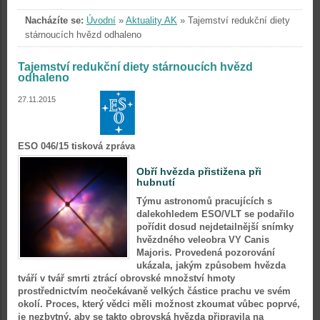
Nacházíte se:
Úvodní
»
Aktuality AK
»
Tajemství redukční diety
stárnoucích hvězd odhaleno
Tajemství redukční diety stárnoucích hvězd
odhaleno
27.11.2015
ESO 046/15 tisková zpráva
Obří hvězda přistižena při
hubnutí
Týmu astronomů pracujících s
dalekohledem ESO/VLT se podařilo
pořídit dosud nejdetailnější snímky
hvězdného veleobra VY Canis
Majoris. Provedená pozorování
ukázala, jakým způsobem hvězda
tváří v tvář smrti ztrácí obrovské množství hmoty
prostřednictvím neočekávaně velkých částice prachu ve svém
okolí. Proces, který vědci měli možnost zkoumat vůbec poprvé,
je nezbytný, aby se takto obrovská hvězda připravila na