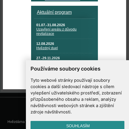
Aktuální program
01.07.-31.08.2026
Uzavření areálu z důvodu
revitalizace
12.08.2026
Hvězdný duel
27.-29.11.2026
KOSMONAUTIKA, RAKETOVÁ
TECHNIKA A KOSMICKÉ
Používáme soubory cookies
TECHNOLOGIE
Tyto webové stránky používají soubory
cookies a další sledovací nástroje s cílem
vylepšení uživatelského prostředí, zobrazení
přizpůsobeného obsahu a reklam, analýzy
návštěvnosti webových stránek a zjištění
zdroje návštěvnosti.
Hvězdárna Valašské Meziříčí, příspěvková organizace, Vsetínská 78, 757
SOUHLASÍM
01 Valašské Meziříčí