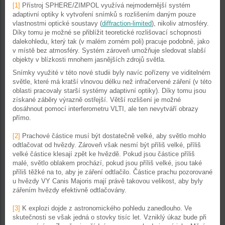
[1]
Přístroj SPHERE/ZIMPOL využívá nejmodernější systém
adaptivní optiky k vytvoření snímků s rozlišením daným pouze
vlastnostmi optické soustavy (
diffraction-limited
), nikoliv atmosféry.
Díky tomu je možné se přiblížit teoretické rozlišovací schopnosti
dalekohledu, který tak (v malém zorném poli) pracuje podobně, jako
v místě bez atmosféry. Systém zároveň umožňuje sledovat slabší
objekty v blízkosti mnohem jasnějších zdrojů světla.
Snímky využité v této nové studii byly navíc pořízeny ve viditelném
světle, které má kratší vlnovou délku než infračervené záření (v této
oblasti pracovaly starší systémy adaptivní optiky). Díky tomu jsou
získané záběry výrazně ostřejší. Větší rozlišení je možné
dosáhnout pomocí interferometru VLTI, ale ten nevytváří obrazy
přímo.
[2]
Prachové částice musí být dostatečně velké, aby světlo mohlo
odtlačovat od hvězdy. Zároveň však nesmí být příliš velké, příliš
velké částice klesají zpět ke hvězdě. Pokud jsou částice příliš
malé, světlo oblakem prochází, pokud jsou příliš velké, jsou také
příliš těžké na to, aby je záření odtlačilo. Částice prachu pozorované
u hvězdy VY Canis Majoris mají právě takovou velikost, aby byly
zářením hvězdy efektivně odtlačovány.
[3]
K explozi dojde z astronomického pohledu zanedlouho. Ve
skutečnosti se však jedná o stovky tisíc let. Vzniklý úkaz bude při