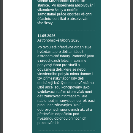
včetně Mezinárodní kosmické
stanice. Po úspěšném absolvování
víkendové školy a nedělní
samostatné práce obdrželi všichni
účastníci certifikát o absolvování
této školy.
11.05.2026
Astronomické tábory 2026
Po dvouleté přestávce organizuje
hvězdárna pro děti a mládež
astronomické tábory. Podobně jako
v předchozích letech nabízíme
pobytový tábor pro starší a
odvážnější děti, které se nebojí
vícedenního pobytu mimo domov, i
tzv. příměstský tábor, kdy děti
docházejí každý den na hvězdárnu.
Obě akce jsou koncipovány jako
vzdělávací, naším cílem však není
děti zahlcovat informacemi, ale
nabídnout jim smysluplnou rekreaci
plnou her, zábavných úkolů,
dobrovolných sportovních aktivit a
především odpočinku pod
hvězdnou oblohou při nočních
pozorováních.