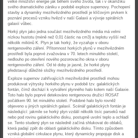
velké množství energie jak během svého života, tak i v okamžiku
svého dramatického zániku v podobě exploze supernovy. Pochopení
stavby a dynamiky mezihvězdného prostředí je klíčovým prvkem k
poznání procesů vzniku hvězd v naší Galaxii a vývoje spirálních
galaxií vůbec.
Horký plyn jako jedna součást mezihvězdného média má velmi
nízkou hustotu (méně než 0,01 částic na cm3) a teplotu vyšší než
několik miliónů K. Plyn je tak horký, že vyzařuje v oboru
rentgenového záření. Přítomnost horkých plynů v mezihvězdném
prostředí byla poprvé zvažována v 70. letech minulého století,
nedlouho po otevření nového pozorovacího okna v oboru
rentgenového záření. Od té doby je jasné, že horké plyny
představují důležité složky mezihvězdného prostředí.
Exploze supernov zahřívajících mezihvězdné prostředí mohou
produkovat výtrysky horkého plynu v podobě tzv. galaktických
fontán, čímž dochází k vytváření plynného halo kolem naší Galaxie.
Toto halo bylo poprvé detekováno rentgenovou družicí ROSAT
počátkem 90. let minulého století. Podobné halo bylo rovněž
objeveno u jiných spirálních galaxií. Scénář galaktických fontán je
následující: jakmile se horký plyn vzdálí několik tisíc parseků nad
nebo pod rovinu galaktického disku, postupně uvolní teplo a ochladí
se. Tento studený plyn se následně začíná shlukovat do oblaků,
která padají zpět do oblasti galaktického disku. Tímto způsobem
vzniká globální cirkulace plynu, který dynamicky propojuje disk a