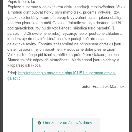
Popis k obrázku:
Exploze supernov v galaktickém disku zahřívají mezihvězdnou látku
a mohou distribuovat horký plyn mimo disk, přičemž vytvářejí tzv.
galaktické fontány, které přispívají k vytváření hala – jakési obálky
horkého plynu kolem naší Galaxie. Jakmile se plyn dostane nad či
pod galaktickou rovinu do vzdálenosti několika tisíc parseků (1
parsek = 3,26 světelného roku), vyzařuje teplo, postupně chladne a
kondenzuje do oblaků, která posléze padají zpět do oblasti
galaktické roviny. Fontány znázorněné na připojeném obrázku jsou
čistě ilustrační, jejich počet není v současné době přesně znám.
Velikost fontán je přibližně v měřítku s průměrem Galaxie, poloha
Slunce rovněž odpovídá skutečnosti. Vzdálenosti jsou uvedeny v
kiloparsecích (kpc).
Zdroj:
http://spacespin.org/article.php/101151-supernova-driven-
galactic
autor: František Martinek
Omezení v areálu hvězdárny