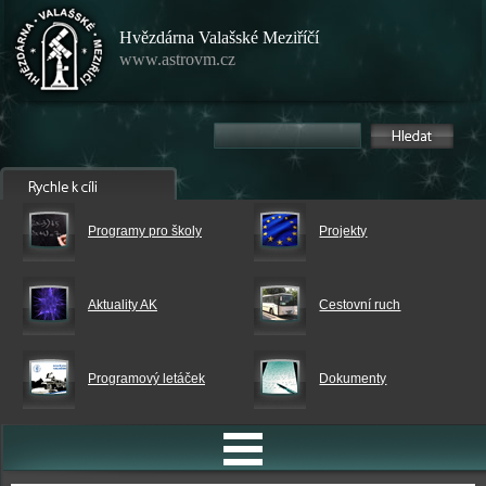
Hvězdárna Valašské Meziříčí
www.astrovm.cz
Programy pro školy
Projekty
Aktuality AK
Cestovní ruch
Programový letáček
Dokumenty