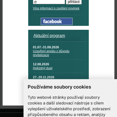
Více informací o zasílání novinek
Aktuální program
01.07.-31.08.2026
Uzavření areálu z důvodu
revitalizace
12.08.2026
Hvězdný duel
27.-29.11.2026
KOSMONAUTIKA, RAKETOVÁ
TECHNIKA A KOSMICKÉ
Používáme soubory cookies
TECHNOLOGIE
Tyto webové stránky používají soubory
cookies a další sledovací nástroje s cílem
vylepšení uživatelského prostředí, zobrazení
přizpůsobeného obsahu a reklam, analýzy