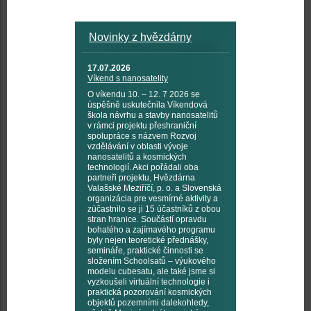
Novinky z hvězdárny
17.07.2026
Víkend s nanosatelity
O víkendu 10. – 12. 7 2026 se
úspěšně uskutečnila Víkendová
škola návrhu a stavby nanosatelitů
v rámci projektu přeshraniční
spolupráce s názvem Rozvoj
vzdělávání v oblasti vývoje
nanosatelitů a kosmických
technologií. Akci pořádali oba
partneři projektu, Hvězdárna
Valašské Meziříčí, p. o. a Slovenská
organizácia pre vesmírné aktivity a
zúčastnilo se ji 15 účastníků z obou
stran hranice. Součástí opravdu
bohatého a zajímavého programu
byly nejen teoretické přednášky,
semináře, praktické činnosti se
složením Schoolsatů – výukového
modelu cubesatu, ale také jsme si
vyzkoušeli virtuální technologie i
praktická pozorování kosmických
objektů pozemními dalekohledy,