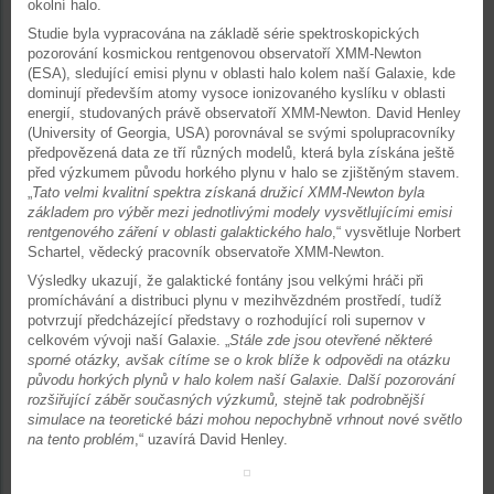
okolní halo.
Studie byla vypracována na základě série spektroskopických
pozorování kosmickou rentgenovou observatoří XMM-Newton
(ESA), sledující emisi plynu v oblasti halo kolem naší Galaxie, kde
dominují především atomy vysoce ionizovaného kyslíku v oblasti
energií, studovaných právě observatoří XMM-Newton. David Henley
(University of Georgia, USA) porovnával se svými spolupracovníky
předpovězená data ze tří různých modelů, která byla získána ještě
před výzkumem původu horkého plynu v halo se zjištěným stavem.
„
Tato velmi kvalitní spektra získaná družicí XMM-Newton byla
základem pro výběr mezi jednotlivými modely vysvětlujícími emisi
rentgenového záření v oblasti galaktického halo
,“ vysvětluje Norbert
Schartel, vědecký pracovník observatoře XMM-Newton.
Výsledky ukazují, že galaktické fontány jsou velkými hráči při
promíchávání a distribuci plynu v mezihvězdném prostředí, tudíž
potvrzují předcházející představy o rozhodující roli supernov v
celkovém vývoji naší Galaxie. „
Stále zde jsou otevřené některé
sporné otázky, avšak cítíme se o krok blíže k odpovědi na otázku
původu horkých plynů v halo kolem naší Galaxie. Další pozorování
rozšiřující záběr současných výzkumů, stejně tak podrobnější
simulace na teoretické bázi mohou nepochybně vrhnout nové světlo
na tento problém
,“ uzavírá David Henley.