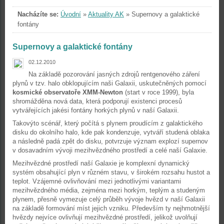
Nacházíte se:
Úvodní
»
Aktuality AK
»
Supernovy a galaktické
fontány
Supernovy a galaktické fontány
02.12.2010
Na základě pozorování jasných zdrojů rentgenového záření
plynů v tzv. halo obklopujícím naši Galaxii, uskutečněných pomocí
kosmické observatoře XMM-Newton
(start v roce 1999), byla
shromážděna nová data, která podporují existenci procesů
vytvářejících jakési fontány horkých plynů v naší Galaxii.
Takovýto scénář, který počítá s plynem proudícím z galaktického
disku do okolního halo, kde pak kondenzuje, vytváří studená oblaka
a následně padá zpět do disku, potvrzuje význam explozí supernov
v dosavadním vývoji mezihvězdného prostředí a celé naší Galaxie.
Mezihvězdné prostředí naší Galaxie je komplexní dynamický
systém obsahující plyn v různém stavu, v širokém rozsahu hustot a
teplot. Vzájemné ovlivňování mezi jednotlivými variantami
mezihvězdného média, zejména mezi horkým, teplým a studeným
plynem, přesně vymezuje celý průběh vývoje hvězd v naší Galaxii
na základě formování míst jejich vzniku. Především ty nejhmotnější
hvězdy nejvíce ovlivňují mezihvězdné prostředí, jelikož uvolňují