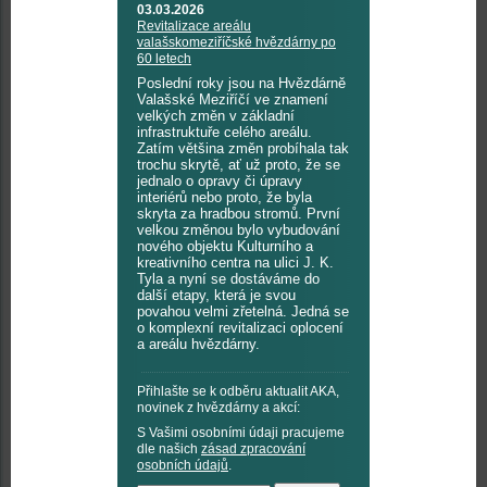
03.03.2026
Revitalizace areálu
valašskomeziříčské hvězdárny po
60 letech
Poslední roky jsou na Hvězdárně
Valašské Meziříčí ve znamení
velkých změn v základní
infrastruktuře celého areálu.
Zatím většina změn probíhala tak
trochu skrytě, ať už proto, že se
jednalo o opravy či úpravy
interiérů nebo proto, že byla
skryta za hradbou stromů. První
velkou změnou bylo vybudování
nového objektu Kulturního a
kreativního centra na ulici J. K.
Tyla a nyní se dostáváme do
další etapy, která je svou
povahou velmi zřetelná. Jedná se
o komplexní revitalizaci oplocení
a areálu hvězdárny.
Přihlašte se k odběru aktualit AKA,
novinek z hvězdárny a akcí:
S Vašimi osobními údaji pracujeme
dle našich
zásad zpracování
osobních údajů
.