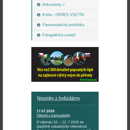
Dokumenty »
Kniha - OKRES VSETÍN
Panoramatická prohlídka
Fotografická soutež
Novinky z hvězdárny
17.07.2026
Víkend s nanosatelity
O víkendu 10. – 12. 7 2026 se
úspěšně uskutečnila Víkendová