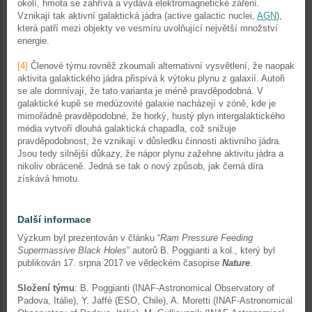
okolí, hmota se zahřívá a vydává elektromagnetické záření.
Vznikají tak aktivní galaktická jádra (active galactic nuclei,
AGN
),
která patří mezi objekty ve vesmíru uvolňující největší množství
energie.
[4]
Členové týmu rovněž zkoumali alternativní vysvětlení, že naopak
aktivita galaktického jádra přispívá k výtoku plynu z galaxií. Autoři
se ale domnívají, že tato varianta je méně pravděpodobná. V
galaktické kupě se medúzovité galaxie nacházejí v zóně, kde je
mimořádně pravděpodobné, že horký, hustý plyn intergalaktického
média vytvoří dlouhá galaktická chapadla, což snižuje
pravděpodobnost, že vznikají v důsledku činnosti aktivního jádra.
Jsou tedy silnější důkazy, že nápor plynu zažehne aktivitu jádra a
nikoliv obráceně. Jedná se tak o nový způsob, jak černá díra
získává hmotu.
Další informace
Výzkum byl prezentován v článku “
Ram Pressure Feeding
Supermassive Black Holes
” autorů B. Poggianti a kol., který byl
publikován 17. srpna 2017 ve vědeckém časopise
Nature
.
Složení týmu
: B. Poggianti (INAF-Astronomical Observatory of
Padova, Itálie), Y. Jaffé (ESO, Chile), A. Moretti (INAF-Astronomical