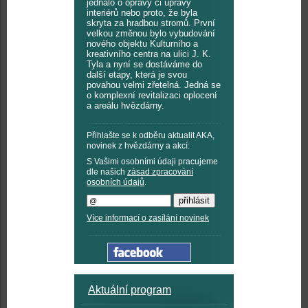
jednalo o opravy či úpravy
interiérů nebo proto, že byla
skryta za hradbou stromů. První
velkou změnou bylo vybudování
nového objektu Kulturního a
kreativního centra na ulici J. K.
Tyla a nyní se dostáváme do
další etapy, která je svou
povahou velmi zřetelná. Jedná se
o komplexní revitalizaci oplocení
a areálu hvězdárny.
Přihlašte se k odběru aktualit AKA,
novinek z hvězdárny a akcí:
S Vašimi osobními údaji pracujeme
dle našich
zásad zpracování
osobních údajů
.
Více informací o zasílání novinek
Aktuální program