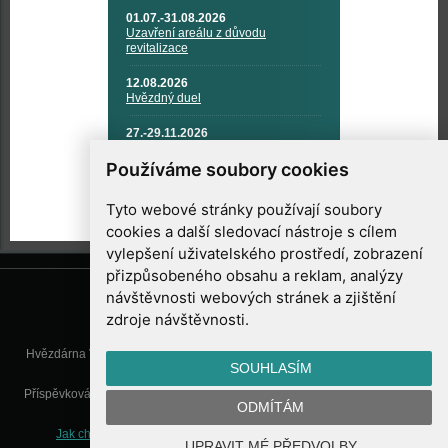
01.07.-31.08.2026
Uzavření areálu z důvodu
revitalizace
12.08.2026
Hvězdný duel
27.-29.11.2026
KOSMONAUTIKA, RAKETOVÁ
TECHNIKA A KOSMICKÉ
Používáme soubory cookies
TECHNOLOGIE
Tyto webové stránky používají soubory
cookies a další sledovací nástroje s cílem
vylepšení uživatelského prostředí, zobrazení
přizpůsobeného obsahu a reklam, analýzy
návštěvnosti webových stránek a zjištění
zdroje návštěvnosti.
Hvězdárna Valašské Meziříčí, příspěvková organizace, Vsetínská 78, 757
SOUHLASÍM
01 Valašské Meziříčí
Příspěvková organizace Zlínského kraje. Telefon:
571 611 928
, Mobil:
777
ODMÍTÁM
277 134
, E-mail:
info@astrovm.cz
Jak chráníme Vaše osobní údaje
|
Nastavení cookies
| Vyrobil:
UPRAVIT MÉ PŘEDVOLBY