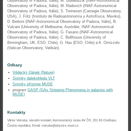
Observatory of Padova, Itálie), M. Gullieuszik (INAF-Astronomical
Observatory of Padova, Itálie), M. Radovich (INAF-Astronomical
Observatory of Padova, Itálie), S. Tonnesen (Carnegie Observatory,
USA), J. Fritz (Instituto de Radioastronomía y Astrofísica, Mexiko),
D. Bettoni (INAF-Astronomical Observatory of Padova, Itálie), B.
Vulcani (University of Melbourne, Austrálie; INAF-Astronomical
Observatory of Padova, Itálie), G. Fasano (INAF-Astronomical
Observatory of Padova, Itálie), C. Bellhouse (University of
Birmingham, UK; ESO, Chile), G. Hau (ESO, Chile) a A. Omizzolo
(Vatican Observatory, Vatikán).
Odkazy
Vědecký článek (Nature)
Snímky dalekohledu VLT
Snímky přístroje MUSE
program
GASP (GAs Stripping Phenomena in galaxies with
MUSE)
Kontakty
Viktor Votruba; národní kontakt; Astronomický ústav AV ČR, 251 65 Ondřejov,
Česká republika; Email: votruba@physics.muni.cz