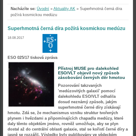
Nacházíte se:
Úvodní
»
Aktuality AK
»
Superhmotná černá díra
požírá kosmickou medúzu
Superhmotná černá díra požírá kosmickou medúzu
18.08.2017
ESO 025/17 tisková zpráva
Přístroj MUSE pro dalekohled
ESO/VLT objevil nový způsob
zásobování černých děr hmotou
Pozorování takzvaných
'medúzovitých galaxií' pomocí
dalekohledu ESO/VLT odhalila
dosud neznámý způsob, jakým
superhmotné černé díry získávají
hmotu. Zdá se, že mechanismus vzniku struktur tvořených
plynem i hvězdami a připomínajících chapadla medúzy, které
daly těmto objektům jméno, rovněž umožňuje, aby se plyn
dostal až do centrální oblasti galaxie, stal se kořistí černé díry a
jasně se rozzářil. Výsledky byly publikovány ve vědeckém