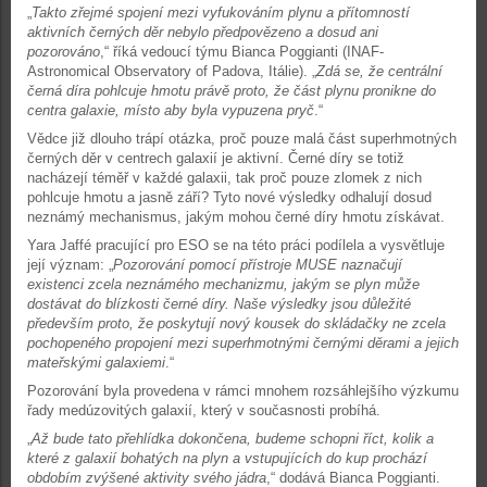
„
Takto zřejmé spojení mezi vyfukováním plynu a přítomností
aktivních černých děr nebylo předpovězeno a dosud ani
pozorováno
,“ říká vedoucí týmu Bianca Poggianti (INAF-
Astronomical Observatory of Padova, Itálie). „
Zdá se, že centrální
černá díra pohlcuje hmotu právě proto, že část plynu pronikne do
centra galaxie, místo aby byla vypuzena pryč
.“
Vědce již dlouho trápí otázka, proč pouze malá část superhmotných
černých děr v centrech galaxií je aktivní. Černé díry se totiž
nacházejí téměř v každé galaxii, tak proč pouze zlomek z nich
pohlcuje hmotu a jasně září? Tyto nové výsledky odhalují dosud
neznámý mechanismus, jakým mohou černé díry hmotu získávat.
Yara Jaffé pracující pro ESO se na této práci podílela a vysvětluje
její význam: „
Pozorování pomocí přístroje MUSE naznačují
existenci zcela neznámého mechanizmu, jakým se plyn může
dostávat do blízkosti černé díry. Naše výsledky jsou důležité
především proto, že poskytují nový kousek do skládačky ne zcela
pochopeného propojení mezi superhmotnými černými děrami a jejich
mateřskými galaxiemi
.“
Pozorování byla provedena v rámci mnohem rozsáhlejšího výzkumu
řady medúzovitých galaxií, který v současnosti probíhá.
„
Až bude tato přehlídka dokončena, budeme schopni říct, kolik a
které z galaxií bohatých na plyn a vstupujících do kup prochází
obdobím zvýšené aktivity svého jádra
,“ dodává Bianca Poggianti.