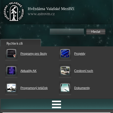
Hvězdárna Valašské Meziříčí
www.astrovm.cz
Programy pro školy
Projekty
Aktuality AK
Cestovní ruch
Programový letáček
Dokumenty