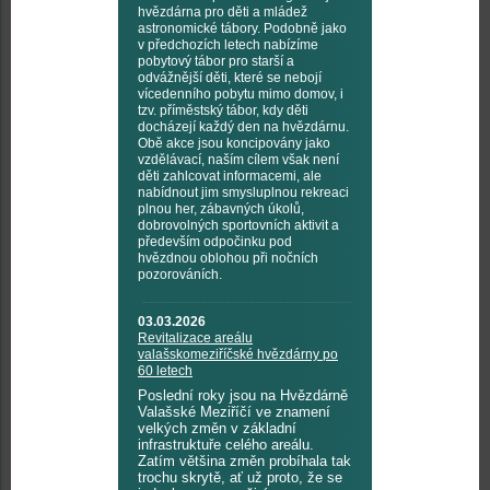
hvězdárna pro děti a mládež
astronomické tábory. Podobně jako
v předchozích letech nabízíme
pobytový tábor pro starší a
odvážnější děti, které se nebojí
vícedenního pobytu mimo domov, i
tzv. příměstský tábor, kdy děti
docházejí každý den na hvězdárnu.
Obě akce jsou koncipovány jako
vzdělávací, naším cílem však není
děti zahlcovat informacemi, ale
nabídnout jim smysluplnou rekreaci
plnou her, zábavných úkolů,
dobrovolných sportovních aktivit a
především odpočinku pod
hvězdnou oblohou při nočních
pozorováních.
03.03.2026
Revitalizace areálu
valašskomeziříčské hvězdárny po
60 letech
Poslední roky jsou na Hvězdárně
Valašské Meziříčí ve znamení
velkých změn v základní
infrastruktuře celého areálu.
Zatím většina změn probíhala tak
trochu skrytě, ať už proto, že se