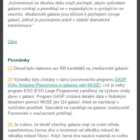
„
Astronomové se dlouhou dobu snaží pochopit, jakým způsobem
galaxie vznikají a proměňují se v expandujícím a vyvíjejícím se
vesmíru. Medúzovité galaxie jsou klíčové k pochopení vývoje
galaxií, jelikož je pozorujeme právě v období dramatické
transformace
.“
Zdroj
Poznámky
[1]
Dosud bylo nalezeno asi 400 kandidátů na ‚medúzovité galaxie‘.
[2]
Výsledky byly získány v rámci pozorovacího programu
GASP
(GAs Stripping Phenomena in galaxies with MUSE)
, což je velký
program ESO (ESO Large Programme) zaměřený na výzkum ztráty
plynu z galaxií. Program GASP získává detailní data s hlubokým
dosahem pomocí MUSE pro 114 galaxií, které se nacházejí v
rozličném prostředí. Speciálně se zaměřuje na galaxie ‚medúzovité‘.
Pozorování v současnosti probíhají.
[3]
Je známo, že téměř všechny galaxie mají ve svém středu
superhmotnou černou díru o hmotnosti od několika milionů do
několika miliard Sluncí. Když černá díra nasává materiál ze svého