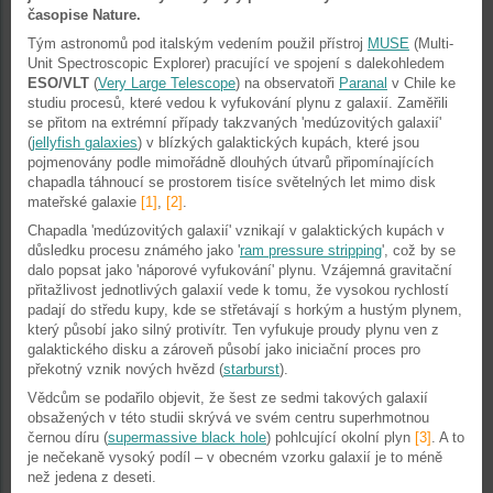
časopise Nature.
Tým astronomů pod italským vedením použil přístroj
MUSE
(Multi-
Unit Spectroscopic Explorer) pracující ve spojení s dalekohledem
ESO/VLT
(
Very Large Telescope
) na observatoři
Paranal
v Chile ke
studiu procesů, které vedou k vyfukování plynu z galaxií. Zaměřili
se přitom na extrémní případy takzvaných 'medúzovitých galaxií'
(
jellyfish galaxies
) v blízkých galaktických kupách, které jsou
pojmenovány podle mimořádně dlouhých útvarů připomínajících
chapadla táhnoucí se prostorem tisíce světelných let mimo disk
mateřské galaxie
[1]
,
[2]
.
Chapadla 'medúzovitých galaxií' vznikají v galaktických kupách v
důsledku procesu známého jako '
ram pressure stripping
', což by se
dalo popsat jako 'náporové vyfukování' plynu. Vzájemná gravitační
přitažlivost jednotlivých galaxií vede k tomu, že vysokou rychlostí
padají do středu kupy, kde se střetávají s horkým a hustým plynem,
který působí jako silný protivítr. Ten vyfukuje proudy plynu ven z
galaktického disku a zároveň působí jako iniciační proces pro
překotný vznik nových hvězd (
starburst
).
Vědcům se podařilo objevit, že šest ze sedmi takových galaxií
obsažených v této studii skrývá ve svém centru superhmotnou
černou díru (
supermassive black hole
) pohlcující okolní plyn
[3]
. A to
je nečekaně vysoký podíl – v obecném vzorku galaxií je to méně
než jedena z deseti.