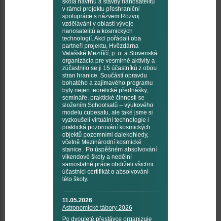
škola návrhu a stavby nanosatelitů
v rámci projektu přeshraniční
spolupráce s názvem Rozvoj
vzdělávání v oblasti vývoje
nanosatelitů a kosmických
technologií. Akci pořádali oba
partneři projektu, Hvězdárna
Valašské Meziříčí, p. o. a Slovenská
organizácia pre vesmírné aktivity a
zúčastnilo se ji 15 účastníků z obou
stran hranice. Součástí opravdu
bohatého a zajímavého programu
byly nejen teoretické přednášky,
semináře, praktické činnosti se
složením Schoolsatů – výukového
modelu cubesatu, ale také jsme si
vyzkoušeli virtuální technologie i
praktická pozorování kosmických
objektů pozemními dalekohledy,
včetně Mezinárodní kosmické
stanice. Po úspěšném absolvování
víkendové školy a nedělní
samostatné práce obdrželi všichni
účastníci certifikát o absolvování
této školy.
11.05.2026
Astronomické tábory 2026
Po dvouleté přestávce organizuje