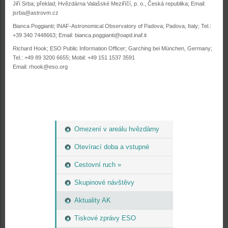
Jiří Srba; překlad; Hvězdárna Valašské Meziříčí, p. o., Česká republika; Email:
jsrba@astrovm.cz
Bianca Poggianti; INAF-Astronomical Observatory of Padova; Padova, Italy; Tel.:
+39 340 7448663; Email: bianca.poggianti@oapd.inaf.it
Richard Hook; ESO Public Information Officer; Garching bei München, Germany;
Tel.: +49 89 3200 6655; Mobil: +49 151 1537 3591
Email: rhook@eso.org
Omezení v areálu hvězdárny
Otevírací doba a vstupné
Cestovní ruch »
Skupinové návštěvy
Aktuality AK
Tiskové zprávy ESO