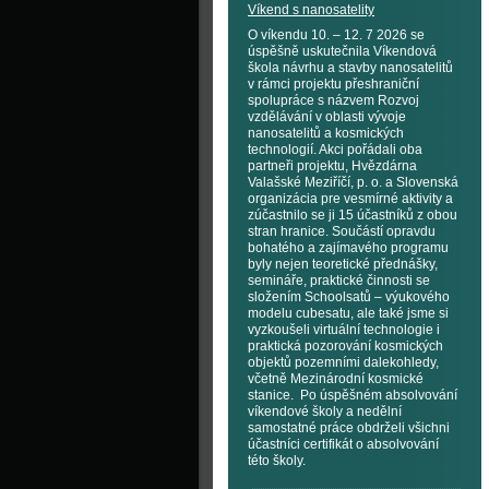
Víkend s nanosatelity
O víkendu 10. – 12. 7 2026 se
úspěšně uskutečnila Víkendová
škola návrhu a stavby nanosatelitů
v rámci projektu přeshraniční
spolupráce s názvem Rozvoj
vzdělávání v oblasti vývoje
nanosatelitů a kosmických
technologií. Akci pořádali oba
partneři projektu, Hvězdárna
Valašské Meziříčí, p. o. a Slovenská
organizácia pre vesmírné aktivity a
zúčastnilo se ji 15 účastníků z obou
stran hranice. Součástí opravdu
bohatého a zajímavého programu
byly nejen teoretické přednášky,
semináře, praktické činnosti se
složením Schoolsatů – výukového
modelu cubesatu, ale také jsme si
vyzkoušeli virtuální technologie i
praktická pozorování kosmických
objektů pozemními dalekohledy,
včetně Mezinárodní kosmické
stanice. Po úspěšném absolvování
víkendové školy a nedělní
samostatné práce obdrželi všichni
účastníci certifikát o absolvování
této školy.