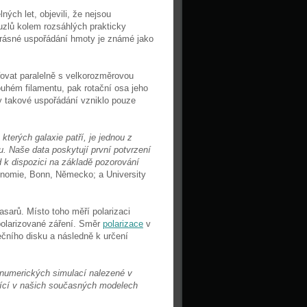
ných let, objevili, že nejsou
uzlů kolem rozsáhlých prakticky
 krásné uspořádání hmoty je známé jako
řovat paralelně s velkorozměrovou
louhém filamentu, pak rotační osa jeho
by takové uspořádání vzniklo pouze
terých galaxie patří, je jednou z
. Naše data poskytují první potvrzení
 k dispozici na základě pozorování
ronomie, Bonn, Německo; a University
sarů. Místo toho měří polarizaci
polarizované záření. Směr
polarizace
v
čního disku a následně k určení
 numerických simulací nalezené v
jící v našich současných modelech