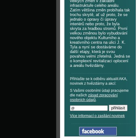
velkých změn v základní
infrastruktuře celého areálu.
Zatím většina změn probíhala tak
trochu skrytě, ať už proto, že se
jednalo o opravy či úpravy
interiérů nebo proto, že byla
skryta za hradbou stromů. První
velkou změnou bylo vybudování
nového objektu Kulturního a
kreativního centra na ulici J. K.
Tyla a nyní se dostáváme do
další etapy, která je svou
povahou velmi zřetelná. Jedná se
o komplexní revitalizaci oplocení
a areálu hvězdárny.
Přihlašte se k odběru aktualit AKA,
novinek z hvězdárny a akcí:
S Vašimi osobními údaji pracujeme
dle našich
zásad zpracování
osobních údajů
.
Více informací o zasílání novinek