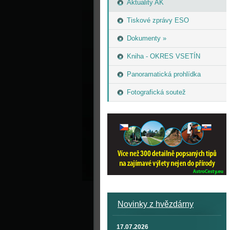
Aktuality AK
Tiskové zprávy ESO
Dokumenty »
Kniha - OKRES VSETÍN
Panoramatická prohlídka
Fotografická soutež
Novinky z hvězdárny
17.07.2026