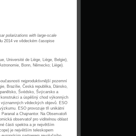
ar polarizations with large-scale
padu 2014 ve vědeckém časopise
e, Université de Liège, Liège, Belgie),
ür Astronomie, Bonn, Německo; Liège).
oučasnosti nejproduktivnější pozemní
e, Brazílie, Česká republika, Dánsko,
Španělsko, Švédsko, Švýcarsko a
, konstrukci a úspěšný chod výkonných
t významných vědeckých objevů. ESO
 výzkumu. ESO provozuje tři unikátní
 Paranal a Chajnantor. Na Observatoři
omická observatoř pro viditelnou oblast
né části spektra a je největším
cope) je největším teleskopem
je evropským partnerem revolučního