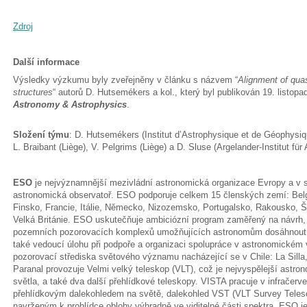
Zdroj
Další informace
Výsledky výzkumu byly zveřejněny v článku s názvem “
Alignment of quas
structures
“ autorů D. Hutsemékers a kol., který byl publikován 19. listo
Astronomy & Astrophysics
.
Složení týmu
: D. Hutsemékers (Institut d’Astrophysique et de Géophysiqu
L. Braibant (Liège), V. Pelgrims (Liège) a D. Sluse (Argelander-Institut f
ESO
je nejvýznamnější mezivládní astronomická organizace Evropy a v s
astronomická observatoř. ESO podporuje celkem 15 členských zemí: Belgi
Finsko, Francie, Itálie, Německo, Nizozemsko, Portugalsko, Rakousko, 
Velká Británie. ESO uskutečňuje ambiciózní program zaměřený na návrh
pozemních pozorovacích komplexů umožňujících astronomům dosáhnou
také vedoucí úlohu při podpoře a organizaci spolupráce v astronomickém
pozorovací střediska světového významu nacházející se v Chile: La Silla,
Paranal provozuje Velmi velký teleskop (VLT), což je nejvyspělejší astron
světla, a také dva další přehlídkové teleskopy. VISTA pracuje v infračerve
přehlídkovým dalekohledem na světě, dalekohled VST (VLT Survey Teles
navrženým k prohlídce oblohy výhradně ve viditelné části spektra. ESO 