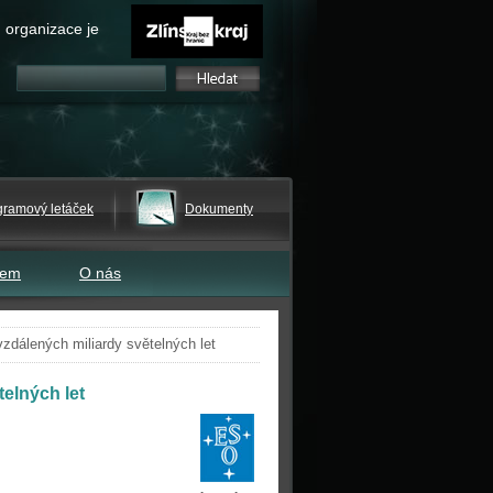
 organizace je
gramový letáček
Dokumenty
tem
O nás
zdálených miliardy světelných let
elných let