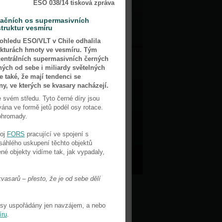
ESO 038/14 tisková zpráva
tačních os supermasivních
truktur vesmíru
ohledu ESO/VLT v Chile odhalila
ukturách hmoty ve vesmíru. Tým
 centrálních supermasivních černých
ých od sebe i miliardy světelných
e také, že mají tendenci se
y, ve kterých se kvasary nacházejí.
 svém středu. Tyto černé díry jsou
ána ve formě jetů podél osy rotace.
dohromady.
roj
FORS
pracující ve spojení s
sáhlého uskupení těchto objektů
né objekty vidíme tak, jak vypadaly,
vasarů – přesto, že je od sebe dělí
ní osy uspořádány jen navzájem, a nebo
íru
.