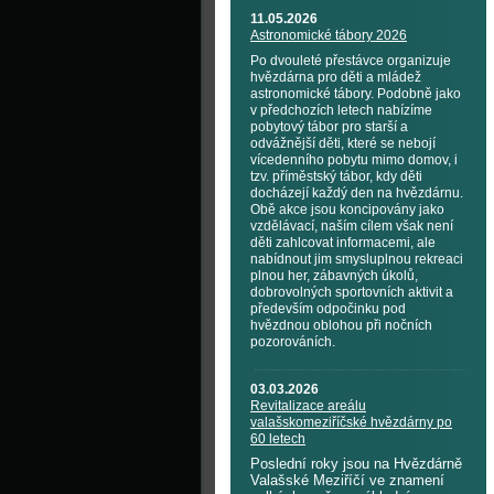
11.05.2026
Astronomické tábory 2026
Po dvouleté přestávce organizuje
hvězdárna pro děti a mládež
astronomické tábory. Podobně jako
v předchozích letech nabízíme
pobytový tábor pro starší a
odvážnější děti, které se nebojí
vícedenního pobytu mimo domov, i
tzv. příměstský tábor, kdy děti
docházejí každý den na hvězdárnu.
Obě akce jsou koncipovány jako
vzdělávací, naším cílem však není
děti zahlcovat informacemi, ale
nabídnout jim smysluplnou rekreaci
plnou her, zábavných úkolů,
dobrovolných sportovních aktivit a
především odpočinku pod
hvězdnou oblohou při nočních
pozorováních.
03.03.2026
Revitalizace areálu
valašskomeziříčské hvězdárny po
60 letech
Poslední roky jsou na Hvězdárně
Valašské Meziříčí ve znamení