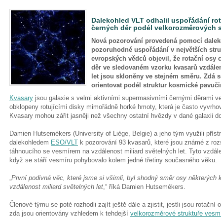
Dalekohled VLT odhalil uspořádání ro
černých děr podél velkorozměrových s
Nová pozorování provedená pomocí dalek
pozoruhodné uspořádání v největších str
evropských vědců objevil, že rotační osy
děr ve sledovaném vzorku kvasarů vzdálen
let jsou skloněny ve stejném směru. Zdá s
orientovat podél struktur kosmické pavučin
Kvasary
jsou galaxie s velmi aktivními supermasivními černými děrami ve
obklopeny rotujícími disky mimořádně horké hmoty, která je často vyvrhov
Kvasary mohou zářit jasněji než všechny ostatní hvězdy v dané galaxii 
Damien Hutsemékers (University of Liège, Belgie) a jeho tým využili příst
dalekohledem
ESO/VLT
k pozorování 93 kvasarů, které jsou známé z roz
táhnoucího se vesmírem na vzdálenost miliard světelných let. Tyto vzdále
když se stáří vesmíru pohybovalo kolem jedné třetiny současného věku.
„
První podivná věc, které jsme si všimli, byl shodný směr osy některých k
vzdálenost miliard světelných let
,“ říká Damien Hutsemékers.
Členové týmu se poté rozhodli zajít ještě dále a zjistit, jestli jsou rotač
zda jsou orientovány vzhledem k tehdejší
velkorozměrové struktuře vesm