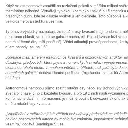
Když se astronomové zaměřili na rozložení galaxií v měřítku miliard světel
rozmístěny náhodně. Vytvářejí typickou kosmickou pavučinu filamentů a 
prázdných dutin, kde se galaxie vyskytují jen ojediněle. Toto působivé a
velkorozměrová struktura vesmíru.
Tyto nové výsledky naznačují, že rotační osy kvasarů mají tendenci smě
strukturou oblasti, ve které se galaxie nacházejí. Pokud kvasar leží ve d
centrální černé díry míří podél něj. Vědci odhadují pravděpodobnost, že 
dílem náhody, asi na 1 %.
„
Korelace mezi směrem rotačních os kvasarů a pozorovaných struktur, do k
důležitých předpovědí, která plyne z numerických simulací vývoje vesmíru
existence tohoto efektu v mnohem větších měřítcích, než jaká byla dosud
normálních galaxií
,“ dodává Dominique Sluse (Argelander-Institut für Ast
of Liège).
Astronomové nemohou přímo spatřit rotační osy nebo jety jednotlivých kva
světla přicházejícího z každého kvasaru a pro 19 z nich našli významně 
kombinaci s dalšími informacemi, je možné použít k odvození sklonu akre
směru rotační osy kvasaru.
„
Uspořádání v měřítcích ještě větších než udávají předpovědi na základě
nových pozorovacích datech by mohlo být známkou ‚ingredience‘ scháze
vesmíru
,“ dodává Dominique Sluse.