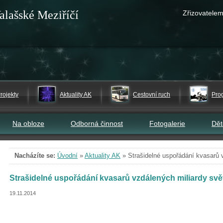
alašské Meziříčí
Zřizovatelem
rojekty
Aktuality AK
Cestovní ruch
Pro
Na obloze
Odborná činnost
Fotogalerie
Dě
Nacházíte se:
Úvodní
»
Aktuality AK
»
Strašidelné uspořádání kvasarů v
Strašidelné uspořádání kvasarů vzdálených miliardy svět
19.11.2014