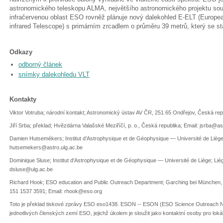
astronomického teleskopu ALMA, největšího astronomického projektu souč
infračervenou oblast ESO rovněž plánuje nový dalekohled E-ELT (Europea
infrared Telescope) s primárním zrcadlem o průměru 39 metrů, který se s
Odkazy
odborný článek
snímky dalekohledu VLT
Kontakty
Viktor Votruba; národní kontakt; Astronomický ústav AV ČR, 251 65 Ondřejov, Česká re
Jiří Srba; překlad; Hvězdárna Valašské Meziříčí, p. o., Česká republika; Email: jsrba@a
Damien Hutsemékers; Institut d’Astrophysique et de Géophysique — Université de Liège; 
hutsemekers@astro.ulg.ac.be
Dominique Sluse; Institut d'Astrophysique et de Géophysique — Université de Liège; Lièg
dsluse@ulg.ac.be
Richard Hook; ESO education and Public Outreach Department; Garching bei München, 
151 1537 3591; Email: rhook@eso.org
Toto je překlad tiskové zprávy ESO eso1438. ESON -- ESON (ESO Science Outreach Ne
jednotlivých členských zemí ESO, jejichž úkolem je sloužit jako kontaktní osoby pro loká