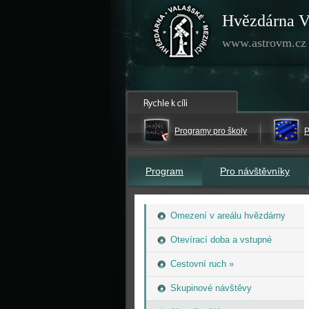
Hvězdárna V
www.astrovm.cz
Programy pro školy
P
Program
Pro návštěvníky
Omezení v areálu hvězdárny
Otevírací doba a vstupné
Cestovní ruch »
Skupinové návštěvy