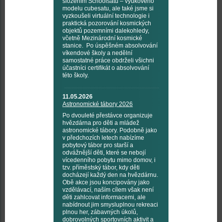
složením Schoolsatů – výukového
modelu cubesatu, ale také jsme si
vyzkoušeli virtuální technologie i
praktická pozorování kosmických
objektů pozemními dalekohledy,
včetně Mezinárodní kosmické
stanice. Po úspěšném absolvování
víkendové školy a nedělní
samostatné práce obdrželi všichni
účastníci certifikát o absolvování
této školy.
11.05.2026
Astronomické tábory 2026
Po dvouleté přestávce organizuje
hvězdárna pro děti a mládež
astronomické tábory. Podobně jako
v předchozích letech nabízíme
pobytový tábor pro starší a
odvážnější děti, které se nebojí
vícedenního pobytu mimo domov, i
tzv. příměstský tábor, kdy děti
docházejí každý den na hvězdárnu.
Obě akce jsou koncipovány jako
vzdělávací, naším cílem však není
děti zahlcovat informacemi, ale
nabídnout jim smysluplnou rekreaci
plnou her, zábavných úkolů,
dobrovolných sportovních aktivit a