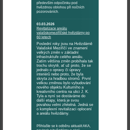
především odpočinku pod
hvězdnou oblohou při nočních
pozorováních.
03.03.2026
Revitalizace areálu
valašskomeziříčské hvězdárny po
60 letech
Poslední roky jsou na Hvězdárně
Valašské Meziříčí ve znamení
velkých změn v základní
infrastruktuře celého areálu.
Zatím většina změn probíhala tak
trochu skrytě, ať už proto, že se
jednalo o opravy či úpravy
interiérů nebo proto, že byla
skryta za hradbou stromů. První
velkou změnou bylo vybudování
nového objektu Kulturního a
kreativního centra na ulici J. K.
Tyla a nyní se dostáváme do
další etapy, která je svou
povahou velmi zřetelná. Jedná se
o komplexní revitalizaci oplocení
a areálu hvězdárny.
Přihlašte se k odběru aktualit AKA,