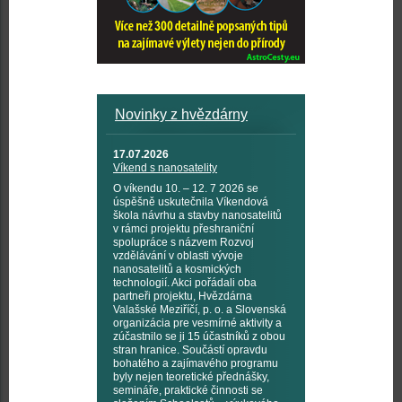
Novinky z hvězdárny
17.07.2026
Víkend s nanosatelity
O víkendu 10. – 12. 7 2026 se
úspěšně uskutečnila Víkendová
škola návrhu a stavby nanosatelitů
v rámci projektu přeshraniční
spolupráce s názvem Rozvoj
vzdělávání v oblasti vývoje
nanosatelitů a kosmických
technologií. Akci pořádali oba
partneři projektu, Hvězdárna
Valašské Meziříčí, p. o. a Slovenská
organizácia pre vesmírné aktivity a
zúčastnilo se ji 15 účastníků z obou
stran hranice. Součástí opravdu
bohatého a zajímavého programu
byly nejen teoretické přednášky,
semináře, praktické činnosti se