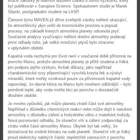
Bruce Jakosky je hlavním autorem článku o tomto výzkumu, který
byl publikován v časopise Science. Spoluautorem studie je Marek
Slipski, postgraduální student na LASP.
Členové týmu MAVEN již dříve zveřejnili závěry měření ukazující,
že atmosférický plyn unikl do kosmického prostoru a popsali
procesy, na základě kterých atmosféra planety odvanula pryč.
Současné analýzy využívající měření dnešní atmosféry podávají
první odhady toho, jak velké množství plynů bylo ztraceno
v uplynulém období.
Kapalná voda nezbytná pro život není v současné době přítomná na
povrchu Marsu, protože atmosféra planety je příliš studená a řídká
pro podporu jejího výskytu. Avšak důkazy, jako například
charakteristické rysy připomínající vyschlá koryta řek a výskyt
minerálů, které mohly vzniknout pouze za přítomnosti kapalné vody
napovídají, že dávné klima na Marsu bylo mnohem odlišnější – bylo
poměrně teplé, aby voda mohla téci po povrchu v dostatečně
dlouhém období.
Je mnoho způsobů, jak může planeta ztratit část své atmosféry.
Například v důsledku chemických reakcí nebo může dojít k narušení
atmosféry v důsledku záření a hvězdného větru z mateřské hvězdy.
Nová pozorování odhalila, že sluneční vítr a záření zodpovídají za
ztrátu velké části atmosféry Marsu. Úbytek byl tak velký, že
dostačoval ke změně klimatu na rudé planetě. Sluneční vítr je řídký
proud elektricky nabitých částic nepřetržitě vanoucích z povrchu