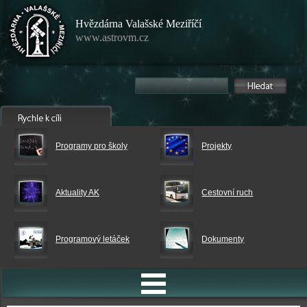
Hvězdárna Valašské Meziříčí
www.astrovm.cz
Programy pro školy
Projekty
Aktuality AK
Cestovní ruch
Programový letáček
Dokumenty