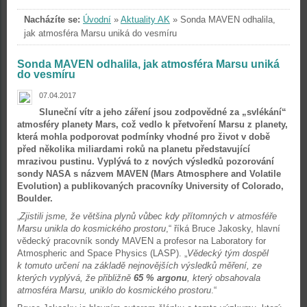
Nacházíte se:
Úvodní
»
Aktuality AK
»
Sonda MAVEN odhalila,
jak atmosféra Marsu uniká do vesmíru
Sonda MAVEN odhalila, jak atmosféra Marsu uniká
do vesmíru
07.04.2017
Sluneční vítr a jeho záření jsou zodpovědné za „svlékání“
atmosféry planety Mars, což vedlo k přetvoření Marsu z planety,
která mohla podporovat podmínky vhodné pro život v době
před několika miliardami roků na planetu představující
mrazivou pustinu. Vyplývá to z nových výsledků pozorování
sondy NASA s názvem MAVEN (Mars Atmosphere and Volatile
Evolution) a publikovaných pracovníky University of Colorado,
Boulder.
„
Zjistili jsme, že většina plynů vůbec kdy přítomných v atmosféře
Marsu unikla do kosmického prostoru
,“ říká Bruce Jakosky, hlavní
vědecký pracovník sondy MAVEN a profesor na Laboratory for
Atmospheric and Space Physics (LASP). „
Vědecký tým dospěl
k tomuto určení na základě nejnovějších výsledků měření, ze
kterých vyplývá, že přibližně
65 % argonu
, který obsahovala
atmosféra Marsu, uniklo do kosmického prostoru
.“