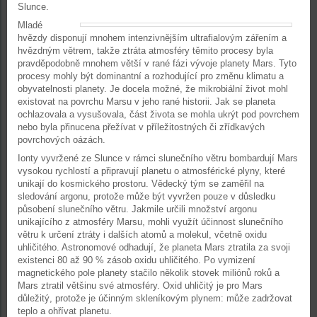
Slunce.
Mladé
hvězdy disponují mnohem intenzivnějším ultrafialovým zářením a
hvězdným větrem, takže ztráta atmosféry těmito procesy byla
pravděpodobně mnohem větší v rané fázi vývoje planety Mars. Tyto
procesy mohly být dominantní a rozhodující pro změnu klimatu a
obyvatelnosti planety. Je docela možné, že mikrobiální život mohl
existovat na povrchu Marsu v jeho rané historii. Jak se planeta
ochlazovala a vysušovala, část života se mohla ukrýt pod povrchem
nebo byla přinucena přežívat v příležitostných či zřídkavých
povrchových oázách.
Ionty vyvržené ze Slunce v rámci slunečního větru bombardují Mars
vysokou rychlostí a připravují planetu o atmosférické plyny, které
unikají do kosmického prostoru. Vědecký tým se zaměřil na
sledování argonu, protože může být vyvržen pouze v důsledku
působení slunečního větru. Jakmile určili množství argonu
unikajícího z atmosféry Marsu, mohli využít účinnost slunečního
větru k určení ztráty i dalších atomů a molekul, včetně oxidu
uhličitého. Astronomové odhadují, že planeta Mars ztratila za svoji
existenci 80 až 90 % zásob oxidu uhličitého. Po vymizení
magnetického pole planety stačilo několik stovek miliónů roků a
Mars ztratil většinu své atmosféry. Oxid uhličitý je pro Mars
důležitý, protože je účinným skleníkovým plynem: může zadržovat
teplo a ohřívat planetu.