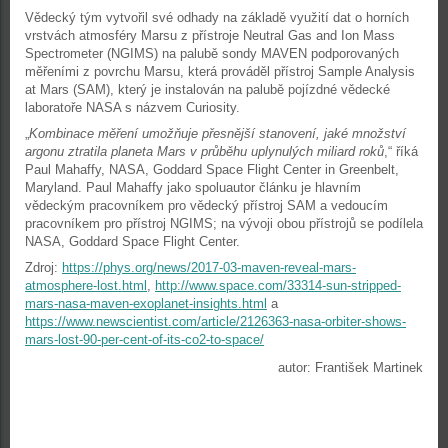
Vědecký tým vytvořil své odhady na základě využití dat o horních
vrstvách atmosféry Marsu z přístroje Neutral Gas and Ion Mass
Spectrometer (NGIMS) na palubě sondy MAVEN podporovaných
měřeními z povrchu Marsu, která prováděl přístroj Sample Analysis
at Mars (SAM), který je instalován na palubě pojízdné vědecké
laboratoře NASA s názvem Curiosity.
„
Kombinace měření umožňuje přesnější stanovení, jaké množství
argonu ztratila planeta Mars v průběhu uplynulých miliard roků
,“ říká
Paul Mahaffy, NASA, Goddard Space Flight Center in Greenbelt,
Maryland. Paul Mahaffy jako spoluautor článku je hlavním
vědeckým pracovníkem pro vědecký přístroj SAM a vedoucím
pracovníkem pro přístroj NGIMS; na vývoji obou přístrojů se podílela
NASA, Goddard Space Flight Center.
Zdroj:
https://phys.org/news/2017-03-maven-reveal-mars-
atmosphere-lost.html
,
http://www.space.com/33314-sun-stripped-
mars-nasa-maven-exoplanet-insights.html
a
https://www.newscientist.com/article/2126363-nasa-orbiter-shows-
mars-lost-90-per-cent-of-its-co2-to-space/
autor: František Martinek