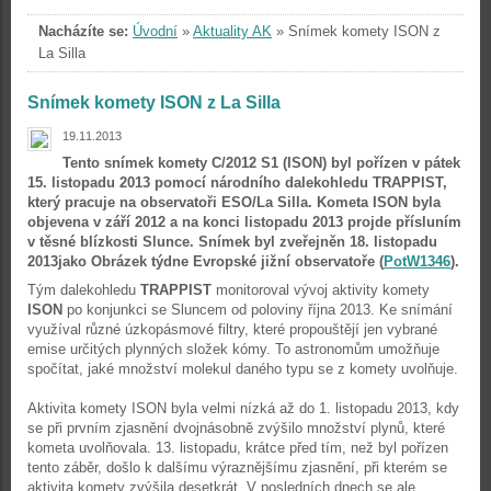
Nacházíte se:
Úvodní
»
Aktuality AK
»
Snímek komety ISON z
La Silla
Snímek komety ISON z La Silla
19.11.2013
Tento snímek komety C/2012 S1 (ISON) byl pořízen v pátek
15. listopadu 2013 pomocí národního dalekohledu TRAPPIST,
který pracuje na observatoři ESO/La Silla. Kometa ISON byla
objevena v září 2012 a na konci listopadu 2013 projde přísluním
v těsné blízkosti Slunce. Snímek byl zveřejněn 18. listopadu
2013jako Obrázek týdne Evropské jižní observatoře (
PotW1346
).
Tým dalekohledu
TRAPPIST
monitoroval vývoj aktivity komety
ISON
po konjunkci se Sluncem od poloviny října 2013. Ke snímání
využíval různé úzkopásmové filtry, které propouštějí jen vybrané
emise určitých plynných složek kómy. To astronomům umožňuje
spočítat, jaké množství molekul daného typu se z komety uvolňuje.
Aktivita komety ISON byla velmi nízká až do 1. listopadu 2013, kdy
se při prvním zjasnění dvojnásobně zvýšilo množství plynů, které
kometa uvolňovala. 13. listopadu, krátce před tím, než byl pořízen
tento záběr, došlo k dalšímu výraznějšímu zjasnění, při kterém se
aktivita komety zvýšila desetkrát. V posledních dnech se ale