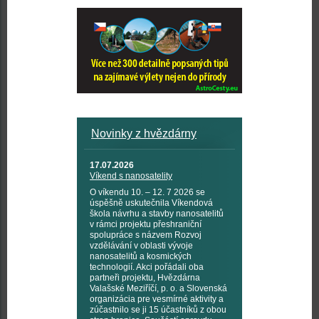
Novinky z hvězdárny
17.07.2026
Víkend s nanosatelity
O víkendu 10. – 12. 7 2026 se
úspěšně uskutečnila Víkendová
škola návrhu a stavby nanosatelitů
v rámci projektu přeshraniční
spolupráce s názvem Rozvoj
vzdělávání v oblasti vývoje
nanosatelitů a kosmických
technologií. Akci pořádali oba
partneři projektu, Hvězdárna
Valašské Meziříčí, p. o. a Slovenská
organizácia pre vesmírné aktivity a
zúčastnilo se ji 15 účastníků z obou