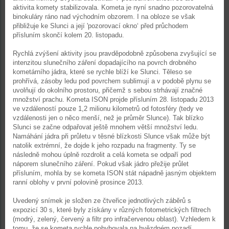
aktivita komety stabilizovala. Kometa je nyní snadno pozorovatelná
binokuláry ráno nad východním obzorem. I na obloze se však
přibližuje ke Slunci a její 'pozorovací okno‘ před průchodem
přísluním skončí kolem 20. listopadu.
Rychlá zvýšení aktivity jsou pravděpodobně způsobena zvyšující se
intenzitou slunečního záření dopadajícího na povrch drobného
kometárního jádra, které se rychle blíží ke Slunci. Těleso se
prohřívá, zásoby ledu pod povrchem sublimují a v podobě plynu se
uvolňují do okolního prostoru, přičemž s sebou strhávají značné
množství prachu. Kometa ISON projde přísluním 28. listopadu 2013
ve vzdáleností pouze 1,2 milionu kilometrů od fotosféry (tedy ve
vzdálenosti jen o něco menší, než je průměr Slunce). Tak blízko
Slunci se začne odpařovat ještě mnohem větší množství ledu.
Namáhání jádra při průletu v těsné blízkosti Slunce však může být
natolik extrémní, že dojde k jeho rozpadu na fragmenty. Ty se
následně mohou úplně rozdrolit a celá kometa se odpaří pod
náporem slunečního záření. Pokud však jádro přežije průlet
přísluním, mohla by se kometa ISON stát nápadně jasným objektem
ranní oblohy v první polovině prosince 2013.
Uvedený snímek je složen ze čtveřice jednotlivých záběrů s
expozicí 30 s, které byly získány v různých fotometrických filtrech
(modrý, zelený, červený a filtr pro infračervenou oblast). Vzhledem k
tomu, že se kometa rychle pohybovala na hvězdném pozadí,