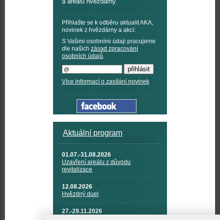
a areálu hvězdárny.
Přihlašte se k odběru aktualit AKA,
novinek z hvězdárny a akcí:
S Vašimi osobními údaji pracujeme
dle našich
zásad zpracování
osobních údajů
.
Více informací o zasílání novinek
Aktuální program
01.07.-31.08.2026
Uzavření areálu z důvodu
revitalizace
12.08.2026
Hvězdný duel
27.-29.11.2026
KOSMONAUTIKA, RAKETOVÁ