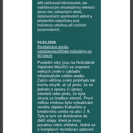
děti zahlcovat informacemi, ale
nabídnout jim smysluplnou rekreaci
plnou her, zábavných úkolů,
dobrovolných sportovních aktivit a
především odpočinku pod
hvězdnou oblohou při nočních
pozorováních.
03.03.2026
Revitalizace areálu
valašskomeziříčské hvězdárny po
60 letech
Poslední roky jsou na Hvězdárně
Valašské Meziříčí ve znamení
velkých změn v základní
infrastruktuře celého areálu.
Zatím většina změn probíhala tak
trochu skrytě, ať už proto, že se
jednalo o opravy či úpravy
interiérů nebo proto, že byla
skryta za hradbou stromů. První
velkou změnou bylo vybudování
nového objektu Kulturního a
kreativního centra na ulici J. K.
Tyla a nyní se dostáváme do
další etapy, která je svou
povahou velmi zřetelná. Jedná se
o komplexní revitalizaci oplocení