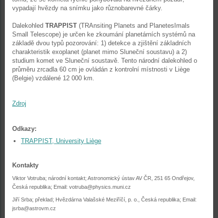
vypadají hvězdy na snímku jako různobarevné čárky.
Dalekohled
TRAPPIST
(TRAnsiting Planets and PlanetesImals
Small Telescope) je určen ke zkoumání planetárních systémů na
základě dvou typů pozorování: 1) detekce a zjištění základních
charakteristik exoplanet (planet mimo Sluneční soustavu) a 2)
studium komet ve Sluneční soustavě. Tento národní dalekohled o
průměru zrcadla 60 cm je ovládán z kontrolní místnosti v Liège
(Belgie) vzdálené 12 000 km.
Zdroj
Odkazy:
TRAPPIST, University Liège
Kontakty
Viktor Votruba;
národní kontakt;
Astronomický ústav AV ČR, 251 65 Ondřejov,
Česká republika; Email:
votruba@physics.muni.cz
Jiří Srba; překlad; Hvězdárna Valašské Meziříčí, p. o., Česká republika; Email:
jsrba@astrovm.cz