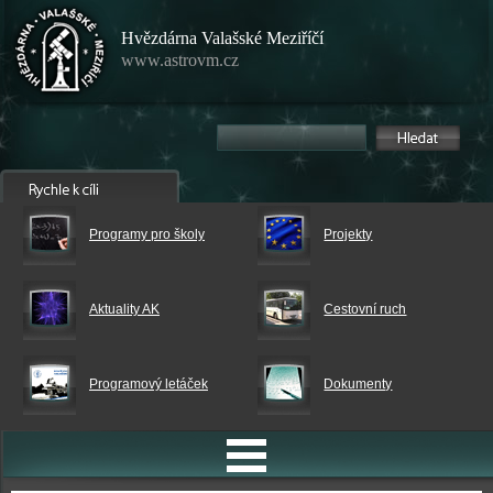
Hvězdárna Valašské Meziříčí
www.astrovm.cz
Programy pro školy
Projekty
Aktuality AK
Cestovní ruch
Programový letáček
Dokumenty