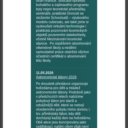
stran hranice. Součástí opravdu
bohatého a zajímavého programu
byly nejen teoretické přednášky,
semináře, praktické činnosti se
složením Schoolsatů – výukového
modelu cubesatu, ale také jsme si
vyzkoušeli virtuální technologie i
praktická pozorování kosmických
objektů pozemními dalekohledy,
včetně Mezinárodní kosmické
stanice. Po úspěšném absolvování
víkendové školy a nedělní
samostatné práce obdrželi všichni
účastníci certifikát o absolvování
této školy.
11.05.2026
Astronomické tábory 2026
Po dvouleté přestávce organizuje
hvězdárna pro děti a mládež
astronomické tábory. Podobně jako
v předchozích letech nabízíme
pobytový tábor pro starší a
odvážnější děti, které se nebojí
vícedenního pobytu mimo domov, i
tzv. příměstský tábor, kdy děti
docházejí každý den na hvězdárnu.
Obě akce jsou koncipovány jako
vzdělávací, naším cílem však není