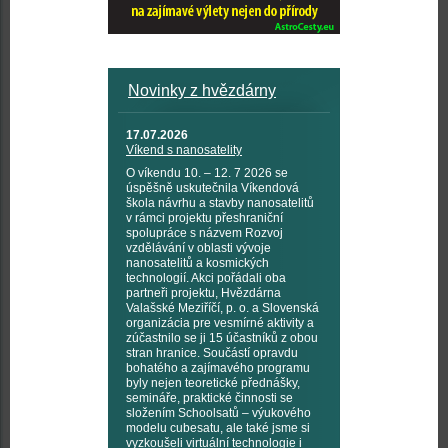
Novinky z hvězdárny
17.07.2026
Víkend s nanosatelity
O víkendu 10. – 12. 7 2026 se
úspěšně uskutečnila Víkendová
škola návrhu a stavby nanosatelitů
v rámci projektu přeshraniční
spolupráce s názvem Rozvoj
vzdělávání v oblasti vývoje
nanosatelitů a kosmických
technologií. Akci pořádali oba
partneři projektu, Hvězdárna
Valašské Meziříčí, p. o. a Slovenská
organizácia pre vesmírné aktivity a
zúčastnilo se ji 15 účastníků z obou
stran hranice. Součástí opravdu
bohatého a zajímavého programu
byly nejen teoretické přednášky,
semináře, praktické činnosti se
složením Schoolsatů – výukového
modelu cubesatu, ale také jsme si
vyzkoušeli virtuální technologie i