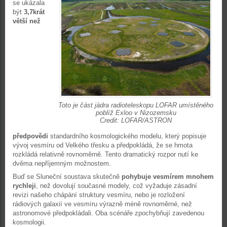
se ukázala
být
3,7krát
větší než
Toto je část jádra radioteleskopu LOFAR umístěného
poblíž Exloo v Nizozemsku
Credit: LOFAR/ASTRON
předpovědi
standardního kosmologického modelu, který popisuje
vývoj vesmíru od Velkého třesku a předpokládá, že se hmota
rozkládá relativně rovnoměrně. Tento dramatický rozpor nutí ke
dvěma nepříjemným možnostem.
Buď se Sluneční soustava skutečně
pohybuje vesmírem mnohem
rychleji
, než dovolují současné modely, což vyžaduje zásadní
revizi našeho chápání struktury vesmíru, nebo je rozložení
rádiových galaxií ve vesmíru výrazně méně rovnoměrné, než
astronomové předpokládali. Oba scénáře zpochybňují zavedenou
kosmologii.