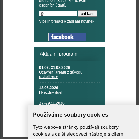
dle našich
zásad zpracování
osobních údajů
.
Více informací o zasílání novinek
Aktuální program
01.07.-31.08.2026
Uzavření areálu z důvodu
revitalizace
12.08.2026
Hvězdný duel
27.-29.11.2026
KOSMONAUTIKA, RAKETOVÁ
TECHNIKA A KOSMICKÉ
Používáme soubory cookies
TECHNOLOGIE
Tyto webové stránky používají soubory
cookies a další sledovací nástroje s cílem