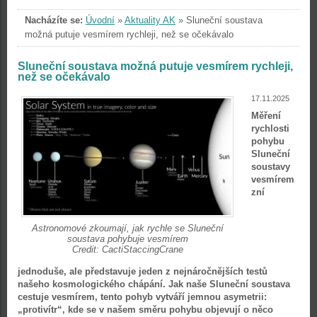
Nacházíte se:
Úvodní
»
Aktuality AK
»
Sluneční soustava
možná putuje vesmírem rychleji, než se očekávalo
Sluneční soustava možná putuje vesmírem rychleji,
než se očekávalo
17.11.2025
Měření
rychlosti
pohybu
Sluneční
soustavy
vesmírem
zní
Astronomové zkoumají, jak rychle se Sluneční
soustava pohybuje vesmírem
Credit: CactiStaccingCrane
jednoduše, ale představuje jeden z nejnáročnějších testů
našeho kosmologického chápání. Jak naše Sluneční soustava
cestuje vesmírem, tento pohyb vytváří jemnou asymetrii:
„protivítr“, kde se v našem směru pohybu objevují o něco