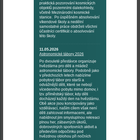
praktická pozorování kosmických
objektů pozemními dalekohledy,
včetně Mezinárodní kosmické
stanice. Po úspěšném absolvování
víkendové školy a nedělní
samostatné práce obdrželi všichni
účastníci certifikát o absolvování
této školy.
11.05.2026
Astronomické tábory 2026
Po dvouleté přestávce organizuje
hvězdárna pro děti a mládež
astronomické tábory. Podobně jako
v předchozích letech nabízíme
pobytový tábor pro starší a
odvážnější děti, které se nebojí
vícedenního pobytu mimo domov, i
tzv. příměstský tábor, kdy děti
docházejí každý den na hvězdárnu.
Obě akce jsou koncipovány jako
vzdělávací, naším cílem však není
děti zahlcovat informacemi, ale
nabídnout jim smysluplnou rekreaci
plnou her, zábavných úkolů,
dobrovolných sportovních aktivit a
především odpočinku pod
hvězdnou oblohou při nočních