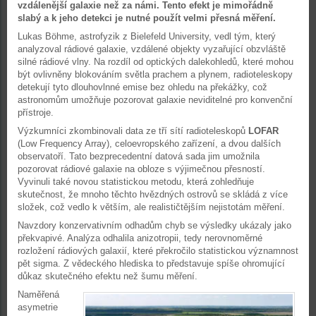
vzdálenější galaxie než za námi. Tento efekt je mimořádně
slabý a k jeho detekci je nutné použít velmi přesná měření.
Lukas Böhme, astrofyzik z Bielefeld University, vedl tým, který
analyzoval rádiové galaxie, vzdálené objekty vyzařující obzvláště
silné rádiové vlny. Na rozdíl od optických dalekohledů, které mohou
být ovlivněny blokováním světla prachem a plynem, radioteleskopy
detekují tyto dlouhovlnné emise bez ohledu na překážky, což
astronomům umožňuje pozorovat galaxie neviditelné pro konvenční
přístroje.
Výzkumníci zkombinovali data ze tří sítí radioteleskopů
LOFAR
(Low Frequency Array), celoevropského zařízení, a dvou dalších
observatoří. Tato bezprecedentní datová sada jim umožnila
pozorovat rádiové galaxie na obloze s výjimečnou přesností.
Vyvinuli také novou statistickou metodu, která zohledňuje
skutečnost, že mnoho těchto hvězdných ostrovů se skládá z více
složek, což vedlo k větším, ale realističtějším nejistotám měření.
Navzdory konzervativním odhadům chyb se výsledky ukázaly jako
překvapivé. Analýza odhalila anizotropii, tedy nerovnoměrné
rozložení rádiových galaxií, které překročilo statistickou významnost
pět sigma. Z vědeckého hlediska to představuje spíše ohromující
důkaz skutečného efektu než šumu měření.
Naměřená
asymetrie