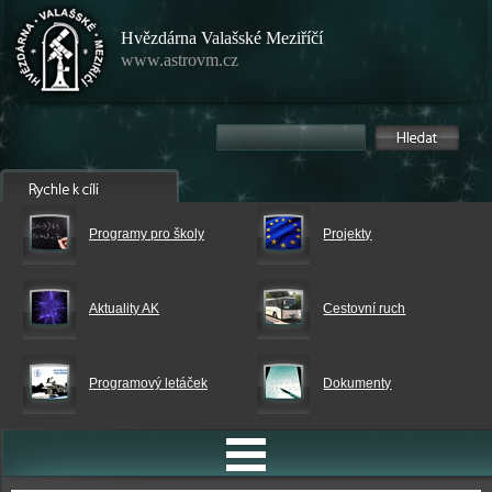
Hvězdárna Valašské Meziříčí
www.astrovm.cz
Programy pro školy
Projekty
Aktuality AK
Cestovní ruch
Programový letáček
Dokumenty