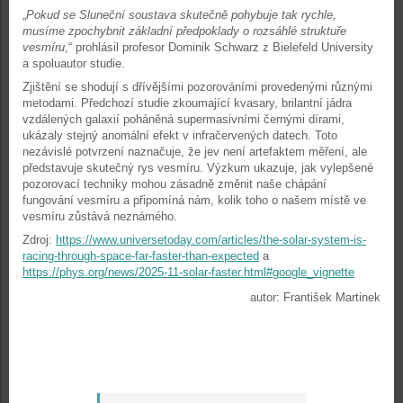
„
Pokud se Sluneční soustava skutečně pohybuje tak rychle,
musíme zpochybnit základní předpoklady o rozsáhlé struktuře
vesmíru
,“ prohlásil profesor Dominik Schwarz z Bielefeld University
a spoluautor studie.
Zjištění se shodují s dřívějšími pozorováními provedenými různými
metodami. Předchozí studie zkoumající kvasary, brilantní jádra
vzdálených galaxií poháněná supermasivními černými dírami,
ukázaly stejný anomální efekt v infračervených datech. Toto
nezávislé potvrzení naznačuje, že jev není artefaktem měření, ale
představuje skutečný rys vesmíru. Výzkum ukazuje, jak vylepšené
pozorovací techniky mohou zásadně změnit naše chápání
fungování vesmíru a připomíná nám, kolik toho o našem místě ve
vesmíru zůstává neznámého.
Zdroj:
https://www.universetoday.com/articles/the-solar-system-is-
racing-through-space-far-faster-than-expected
a
https://phys.org/news/2025-11-solar-faster.html#google_vignette
autor: František Martinek