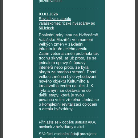
pozorováních.
03.03.2026
Revitalizace areálu
valašskomeziříčské hvězdárny po
60 letech
Poslední roky jsou na Hvězdárně
Valašské Meziříčí ve znamení
velkých změn v základní
infrastruktuře celého areálu.
Zatím většina změn probíhala tak
trochu skrytě, ať už proto, že se
jednalo o opravy či úpravy
interiérů nebo proto, že byla
skryta za hradbou stromů. První
velkou změnou bylo vybudování
nového objektu Kulturního a
kreativního centra na ulici J. K.
Tyla a nyní se dostáváme do
další etapy, která je svou
povahou velmi zřetelná. Jedná se
o komplexní revitalizaci oplocení
a areálu hvězdárny.
Přihlašte se k odběru aktualit AKA,
novinek z hvězdárny a akcí:
S Vašimi osobními údaji pracujeme