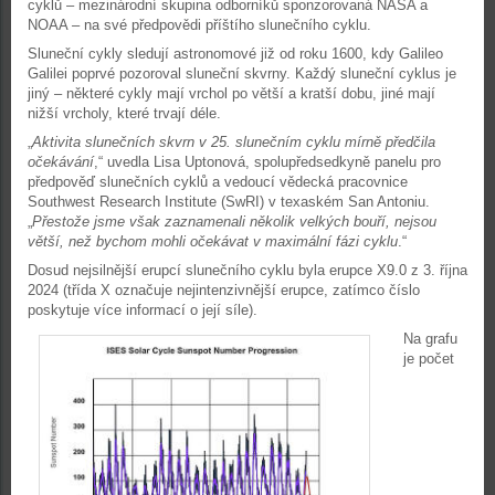
cyklů – mezinárodní skupina odborníků sponzorovaná NASA a
NOAA – na své předpovědi příštího slunečního cyklu.
Sluneční cykly sledují astronomové již od roku 1600, kdy Galileo
Galilei poprvé pozoroval sluneční skvrny. Každý sluneční cyklus je
jiný – některé cykly mají vrchol po větší a kratší dobu, jiné mají
nižší vrcholy, které trvají déle.
„
Aktivita slunečních skvrn v 25. slunečním cyklu mírně předčila
očekávání
,“ uvedla Lisa Uptonová, spolupředsedkyně panelu pro
předpověď slunečních cyklů a vedoucí vědecká pracovnice
Southwest Research Institute (SwRI) v texaském San Antoniu.
„
Přestože jsme však zaznamenali několik velkých bouří, nejsou
větší, než bychom mohli očekávat v maximální fázi cyklu
.“
Dosud nejsilnější erupcí slunečního cyklu byla erupce X9.0 z 3. října
2024 (třída X označuje nejintenzivnější erupce, zatímco číslo
poskytuje více informací o její síle).
Na grafu
je počet