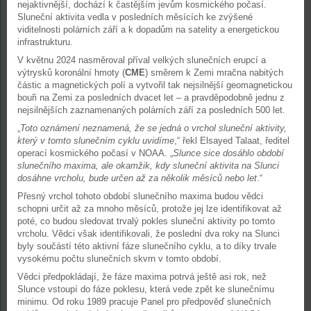
nejaktivnější, dochází k častějším jevům kosmického počasí.
Sluneční aktivita vedla v posledních měsících ke zvýšené
viditelnosti polárních září a k dopadům na satelity a energetickou
infrastrukturu.
V květnu 2024 nasměroval příval velkých slunečních erupcí a
výtrysků koronální hmoty (
CME
) směrem k Zemi mračna nabitých
částic a magnetických polí a vytvořil tak nejsilnější geomagnetickou
bouři na Zemi za posledních dvacet let – a pravděpodobně jednu z
nejsilnějších zaznamenaných polárních září za posledních 500 let.
„
Toto oznámení neznamená, že se jedná o vrchol sluneční aktivity,
který v tomto slunečním cyklu uvidíme
,“ řekl Elsayed Talaat, ředitel
operací kosmického počasí v NOAA. „
Slunce sice dosáhlo období
slunečního maxima, ale okamžik, kdy sluneční aktivita na Slunci
dosáhne vrcholu, bude určen až za několik měsíců nebo let
.“
Přesný vrchol tohoto období slunečního maxima budou vědci
schopni určit až za mnoho měsíců, protože jej lze identifikovat až
poté, co budou sledovat trvalý pokles sluneční aktivity po tomto
vrcholu. Vědci však identifikovali, že poslední dva roky na Slunci
byly součástí této aktivní fáze slunečního cyklu, a to díky trvale
vysokému počtu slunečních skvrn v tomto období.
Vědci předpokládají, že fáze maxima potrvá ještě asi rok, než
Slunce vstoupí do fáze poklesu, která vede zpět ke slunečnímu
minimu. Od roku 1989 pracuje Panel pro předpověď slunečních