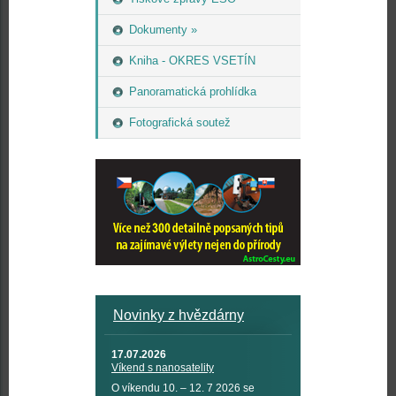
Dokumenty »
Kniha - OKRES VSETÍN
Panoramatická prohlídka
Fotografická soutež
Novinky z hvězdárny
17.07.2026
Víkend s nanosatelity
O víkendu 10. – 12. 7 2026 se