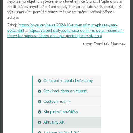
nejbližšího objektu vytvořeného člověkem ke Slunci. Půjde o první
ze tří plánovaných přiblížení sondy Parker na tuto vzdálenost, což
výzkumníkům pomůže porozumět vesmírnému počasí přímo u
zdroje.
Zdroj:
https://phys.org/news/2024-10-sun-maximum-phase-year-
solar.html
a
https://scitechdaily.com/nasa-confirms-solar-maximum-
brace-for-massive-flares-and-epic-geomagnetic-storms/
autor: František Martinek
Omezení v areálu hvězdárny
Otevírací doba a vstupné
Cestovní ruch »
Skupinové návštěvy
Aktuality AK
Tiskové zprávy ESO