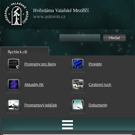
Hvězdárna Valašské Meziříčí
www.astrovm.cz
Programy pro školy
Projekty
Aktuality AK
Cestovní ruch
Programový letáček
Dokumenty