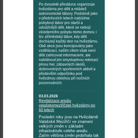
Po dvouleté přestávce organizuje
hvězdárna pro děti a mládež
astronomické tábory. Podobně jako
v předchozích letech nabízíme
pobytový tábor pro starší a
odvážnější děti, které se nebojí
vícedenního pobytu mimo domov, i
tzv. příměstský tábor, kdy děti
docházejí každý den na hvězdárnu.
Obě akce jsou koncipovány jako
vzdělávací, naším cílem však není
děti zahlcovat informacemi, ale
nabídnout jim smysluplnou rekreaci
plnou her, zábavných úkolů,
dobrovolných sportovních aktivit a
především odpočinku pod
hvězdnou oblohou při nočních
pozorováních.
03.03.2026
Revitalizace areálu
valašskomeziříčské hvězdárny po
60 letech
Poslední roky jsou na Hvězdárně
Valašské Meziříčí ve znamení
velkých změn v základní
infrastruktuře celého areálu.
Zatím většina změn probíhala tak