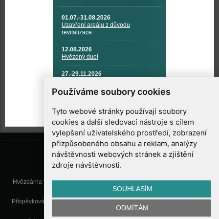
01.07.-31.08.2026
Uzavření areálu z důvodu
revitalizace
12.08.2026
Hvězdný duel
27.-29.11.2026
KOSMONAUTIKA, RAKETOVÁ
TECHNIKA A KOSMICKÉ
Používáme soubory cookies
TECHNOLOGIE
Tyto webové stránky používají soubory
cookies a další sledovací nástroje s cílem
vylepšení uživatelského prostředí, zobrazení
přizpůsobeného obsahu a reklam, analýzy
návštěvnosti webových stránek a zjištění
zdroje návštěvnosti.
Hvězdárna Valašské Meziříčí, příspěvková organizace, Vsetínská 78, 757
SOUHLASÍM
01 Valašské Meziříčí
Příspěvková organizace Zlínského kraje. Telefon:
571 611 928
, Mobil:
777
ODMÍTÁM
277 134
, E-mail:
info@astrovm.cz