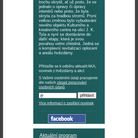
trochu skrytě, ať už proto, že se
jednalo o opravy či úpravy
interiérů nebo proto, že byla
skryta za hradbou stromů. První
velkou změnou bylo vybudování
nového objektu Kulturního a
kreativního centra na ulici J. K.
Tyla a nyní se dostáváme do
další etapy, která je svou
povahou velmi zřetelná. Jedná se
o komplexní revitalizaci oplocení
a areálu hvězdárny.
Přihlašte se k odběru aktualit AKA,
novinek z hvězdárny a akcí:
S Vašimi osobními údaji pracujeme
dle našich
zásad zpracování
osobních údajů
.
Více informací o zasílání novinek
Aktuální program