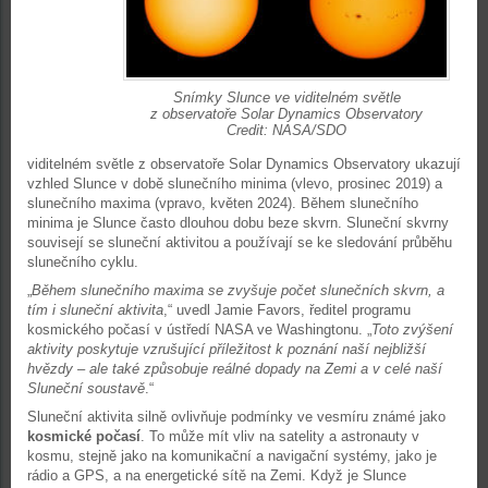
Snímky Slunce ve viditelném světle
z observatoře Solar Dynamics Observatory
Credit: NASA/SDO
viditelném světle z observatoře Solar Dynamics Observatory ukazují
vzhled Slunce v době slunečního minima (vlevo, prosinec 2019) a
slunečního maxima (vpravo, květen 2024). Během slunečního
minima je Slunce často dlouhou dobu beze skvrn. Sluneční skvrny
souvisejí se sluneční aktivitou a používají se ke sledování průběhu
slunečního cyklu.
„
Během slunečního maxima se zvyšuje počet slunečních skvrn, a
tím i sluneční aktivita
,“ uvedl Jamie Favors, ředitel programu
kosmického počasí v ústředí NASA ve Washingtonu. „
Toto zvýšení
aktivity poskytuje vzrušující příležitost k poznání naší nejbližší
hvězdy – ale také způsobuje reálné dopady na Zemi a v celé naší
Sluneční soustavě
.“
Sluneční aktivita silně ovlivňuje podmínky ve vesmíru známé jako
kosmické počasí
. To může mít vliv na satelity a astronauty v
kosmu, stejně jako na komunikační a navigační systémy, jako je
rádio a GPS, a na energetické sítě na Zemi. Když je Slunce