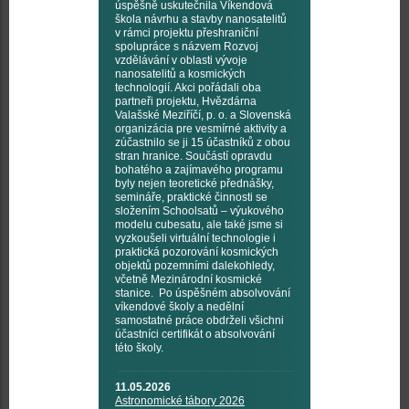
úspěšně uskutečnila Víkendová
škola návrhu a stavby nanosatelitů
v rámci projektu přeshraniční
spolupráce s názvem Rozvoj
vzdělávání v oblasti vývoje
nanosatelitů a kosmických
technologií. Akci pořádali oba
partneři projektu, Hvězdárna
Valašské Meziříčí, p. o. a Slovenská
organizácia pre vesmírné aktivity a
zúčastnilo se ji 15 účastníků z obou
stran hranice. Součástí opravdu
bohatého a zajímavého programu
byly nejen teoretické přednášky,
semináře, praktické činnosti se
složením Schoolsatů – výukového
modelu cubesatu, ale také jsme si
vyzkoušeli virtuální technologie i
praktická pozorování kosmických
objektů pozemními dalekohledy,
včetně Mezinárodní kosmické
stanice. Po úspěšném absolvování
víkendové školy a nedělní
samostatné práce obdrželi všichni
účastníci certifikát o absolvování
této školy.
11.05.2026
Astronomické tábory 2026