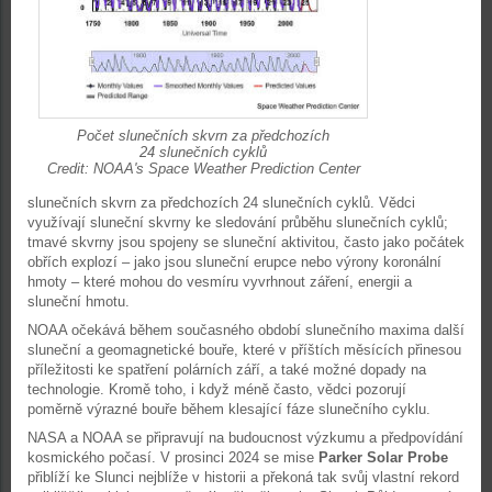
Počet slunečních skvrn za předchozích
24 slunečních cyklů
Credit: NOAA's Space Weather Prediction Center
slunečních skvrn za předchozích 24 slunečních cyklů. Vědci
využívají sluneční skvrny ke sledování průběhu slunečních cyklů;
tmavé skvrny jsou spojeny se sluneční aktivitou, často jako počátek
obřích explozí – jako jsou sluneční erupce nebo výrony koronální
hmoty – které mohou do vesmíru vyvrhnout záření, energii a
sluneční hmotu.
NOAA očekává během současného období slunečního maxima další
sluneční a geomagnetické bouře, které v příštích měsících přinesou
příležitosti ke spatření polárních září, a také možné dopady na
technologie. Kromě toho, i když méně často, vědci pozorují
poměrně výrazné bouře během klesající fáze slunečního cyklu.
NASA a NOAA se připravují na budoucnost výzkumu a předpovídání
kosmického počasí. V prosinci 2024 se mise
Parker Solar Probe
přiblíží ke Slunci nejblíže v historii a překoná tak svůj vlastní rekord