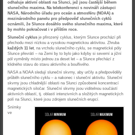
odhaluje aktivní oblasti na Slunci, jež jsou častější během
slunečního maxima. Na telekonferenci s novináři zástupci
NASA, Národního úřadu pro oceán a atmosféru (NOAA) a
mezinárodního panelu pro předpověď slunečních cyklů
oznámili, že Slunce dosáhlo svého slunečního maxima, které
by mohlo pokračovat i v příštím roce.
Sluneční cyklus
je přirozený cyklus, kterým Slunce prochází při
přechodu mezi nízkou a vysokou magnetickou aktivitou. Zhruba
každých 11 let
, na vrcholu slunečního cyklu, se magnetické póly
Slunce převrátí – na Zemi by to bylo jako kdyby si severní a jižní
pól vyměnily místo jednou za deset let – a Slunce přechází z
klidného stavu do stavu aktivního a bouřlivého.
NASA a NOAA sledují sluneční skvrny, aby určily a předpověděly
průběh slunečního cyklu – a nakonec i sluneční aktivitu. Sluneční
skvrny jsou chladnější oblasti na Slunci způsobené koncentrací
magnetických siločar. Sluneční skvrny jsou viditelnou součástí
aktivních oblastí, tj. oblastí intenzivních a složitých magnetických
polí na Slunci, které jsou zdrojem slunečních erupcí.
Snímky
ve