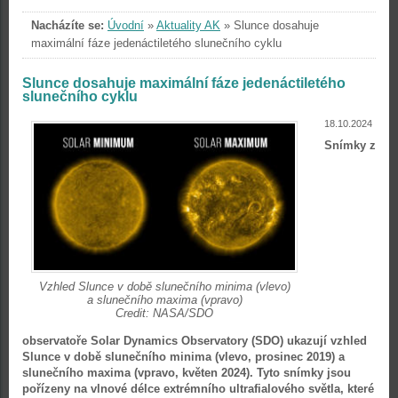
Nacházíte se:
Úvodní
»
Aktuality AK
»
Slunce dosahuje
maximální fáze jedenáctiletého slunečního cyklu
Slunce dosahuje maximální fáze jedenáctiletého
slunečního cyklu
18.10.2024
Snímky z
Vzhled Slunce v době slunečního minima (vlevo)
a slunečního maxima (vpravo)
Credit: NASA/SDO
observatoře Solar Dynamics Observatory (SDO) ukazují vzhled
Slunce v době slunečního minima (vlevo, prosinec 2019) a
slunečního maxima (vpravo, květen 2024). Tyto snímky jsou
pořízeny na vlnové délce extrémního ultrafialového světla, které